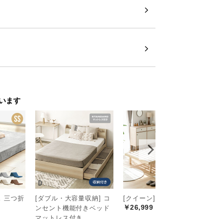
います
 三つ折
[ダブル・大容量収納] コ
[クイーン] すのこベッド
[
￥26,999
ンセント機能付きベッド
付
￥
マットレス付き