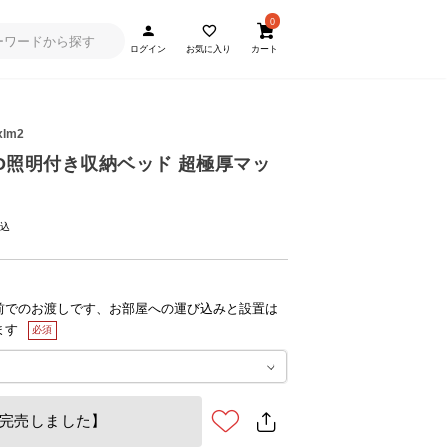
0
ログイン
お気に入り
カート
xlm2
] LED照明付き収納ベッド 超極厚マッ
前でのお渡しです、お部屋への運び込みと設置は
ます
完売しました】