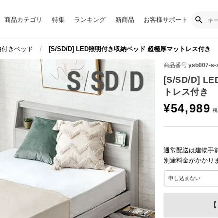
商品カテゴリ
特集
ランキング
新商品
お客様サポート
納付きベッド
[S/SD/D] LED照明付き収納ベッド 超極厚マットレス付き
商品番号
ysb007-s-
[S/SD/D
トレス付き
¥
54,989
通常配送は建物手
別途料金がかかり
【