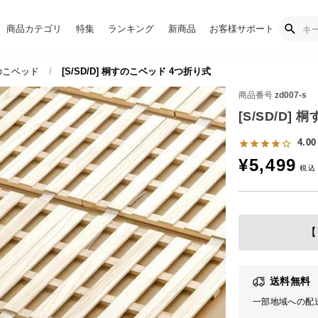
商品カテゴリ
特集
ランキング
新商品
お客様サポート
のこベッド
[S/SD/D] 桐すのこベッド 4つ折り式
商品番号
zd007-s
[S/SD/D]
4.00
¥
5,499
【
送料無料
一部地域への配