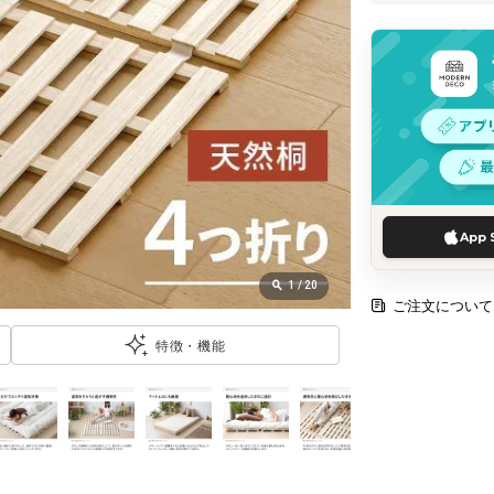
App 
1
/
20
ご注文について
特徴・機能