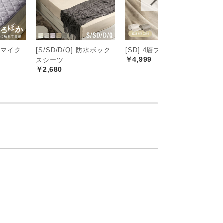
 マイク
[S/SD/D/Q] 防水ボック
[SD] 4層ブランケット
[
￥4,999
スシーツ
マ
￥2,680
￥
がす通気性
、夏の汗による湿気や冬のジメジメとした