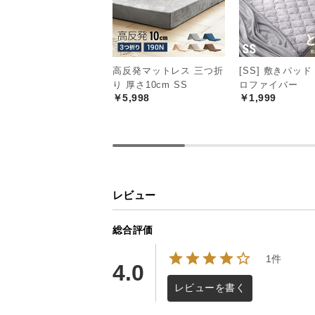
高反発マットレス 三つ折
[SS] 敷きパッド
り 厚さ10cm SS
ロファイバー
￥5,998
￥1,999
湿気をさらりと逃
すのこの隙間から空気を通すことで
結露から布団を守ります。
レビュー
総合評価
1件
4.0
レビューを書く