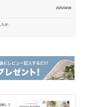
2025/04/09
たが、

な理由
500mlペットボトル1本分の水分を体
失っていると言われています。布団は
重要です。
適
投稿して