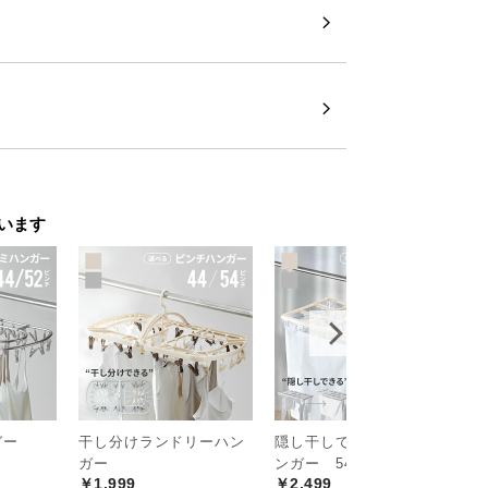
います
生む北欧モダンベッド
ガー
干し分けランドリーハン
隠し干しできる ピンチハ
ノ
ガー
ンガー 54ピンチ
本
ールドを施した北欧デザイン。ヘッドボー
￥1,999
￥2,499
￥