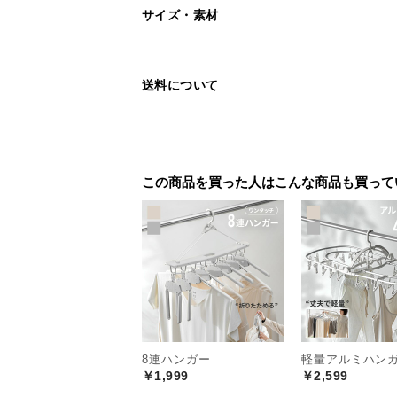
サイズ・素材
送料について
この商品を買った人はこんな商品も買って
くつろぎの時間を
8連ハンガー
軽量アルミハン
￥1,999
￥2,599
インテリアに馴染む、シンプルなモ