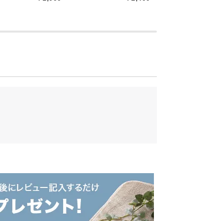
クスできる体勢で過ごせます。通気性に優
て心地よい睡眠を味わうことができます。
の本格北欧デザイン
ーによるプロダクトデザイン。本物の北欧