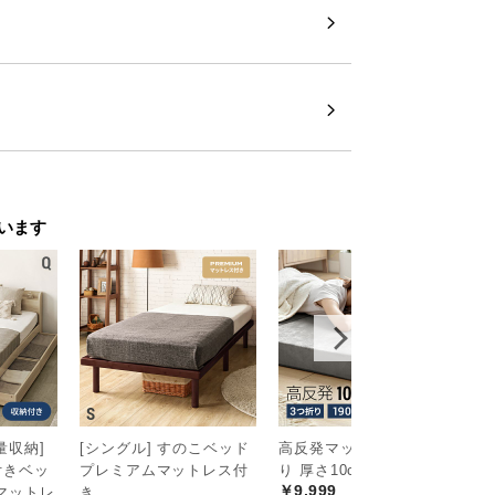
います
量収納]
[シングル] すのこベッド
高反発マットレス 三つ折
シ
付きベッ
プレミアムマットレス付
り 厚さ10cm SD
×
￥9,999
マットレ
き
ダ