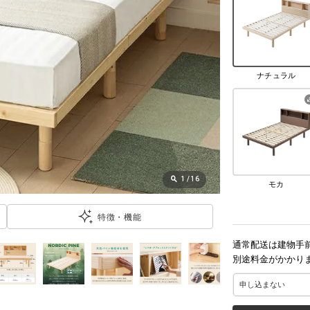
ナチュラル
1
/
16
モカ
特徴・機能
通常配送は建物手
別途料金がかかり