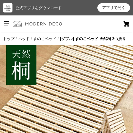
アプリで開く
公式アプリをダウンロード
ログイン
新規会員登録
トップ
ベッド
すのこベッド
[ダブル] すのこベッド 天然桐 2つ折り
お
気
に
入
り
ア
イ
テ
ム
最