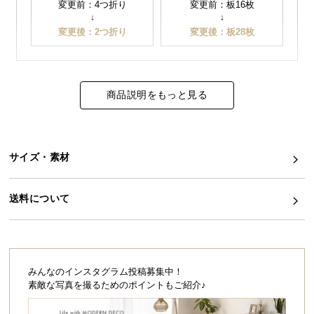
変更前：4つ折り
変更前：板16枚
↓
↓
イ
変更後：2つ折り
変更後：板28枚
ン
テ
リ
ア
商品説明をもっと見る
コ
ー
デ
ィ
サイズ・素材
ネ
ー
送料について
ト
か
ら
探
す
みんなのインスタグラム投稿募集中！
素敵な写真を撮るためのポイントもご紹介♪