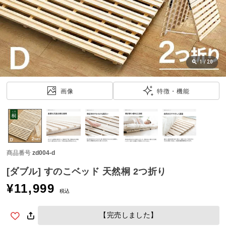
近
チ
ェ
ッ
ク
し
1
/
20
た
ア
画像
特徴・機能
イ
テ
ム
商品番号
zd004-d
特
集
[ダブル] すのこベッド 天然桐 2つ折り
一
¥
11,999
覧
税込
【完売しました】
人