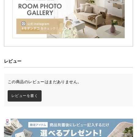
桐すのこが爽やかな眠りをサポート
シ
ョ
汗ばむ夏もジメジメが気になる梅雨や冬も、すぐれ
た通気性で質のよい睡眠をサポートする桐すのこベ
ッ
ッド。手軽に室内干しができるおりたたみ式で、お
ピ
布団のお手入れをもっと快適に。
ン
グ
ガ
イ
ド
レビュー
お
支
この商品のレビューはまだありません。
払
い
レビューを書く
に
つ
い
て
良質な天然の桐を使用
配