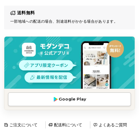
気
送料無料
ア
イ
一部地域への配送の場合、別途送料がかかる場合があります。
テ
ム
ラ
ン
キ
ン
グ
商
Google Play
品
カ
テ
ゴ
ご注文について
配送料について
よくあるご質問
リ
か