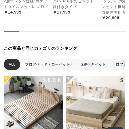
2層ウレタン仕様 ポケッ
[S/SD/D]すのこベッド
[ダブル・大容量
中
と、素朴な雰囲気を存分に感じられます。
トコイルマットレス D
宮付きタイプ
ンセント機能
型
￥14,999
￥17,999
収納左右組み
商
￥29,998
品
の
配
送
この商品と同じカテゴリのランキング
に
つ
い
ALL
フロアベッド・ローベッド
収納付きベッド
ロフト
て
小
型
商
桐が持つ優れた効能
品
高温多湿な日本の風土に合った、桐本来の優れた性
の
能により、末永く快適にご使用いただけます。
配
送
に