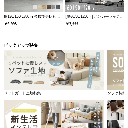
幅120/150/180cm 多機能テレビボ
[幅60/90/120cm] ハンガーラック
ード 木目/石目調 オープン収納・
スチール 4段階高さ調節 サイドフ
￥9,998
￥3,999
引き出し収納付き
ック オープンラック シンプル
ピックアップ特集
すのこ厚
約1.3㎝
溝カット加工で通気性UP
すのこの表面にカット加工を施すことで、湿気の抜
け道をつくり、通気性を更に向上しました。
ペットガード生地特集
ソファ特集