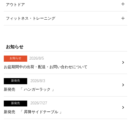
アウトドア
フィットネス・トレーニング
お知らせ
2026/8/5
省スペースに干せるスタンド式
お知らせ
お盆期間中の出荷・配送・お問い合わせについて
山型にセットして布団を乗せるスタンド式なので、
場所を選ばず省スペースに設置することが可能で
す。
2026/8/3
新発売
新発売 「 ハンガーラック 」
2026/7/27
新発売
新発売 「 昇降サイドテーブル 」