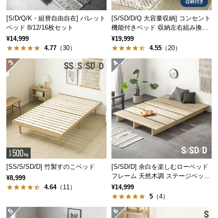
つ
[S/D/Q/K・組替自由自在] パレット
[S/SD/D/Q 大容量収納] コンセント
い
ベッド 8/12/16枚セット
機能付きベッド 収納左右組み換え
て
可能
¥14,999
¥19,999
4.77
（30）
4.55
（20）
開
梱
設
置
サ
ー
ビ
ス
桐の優れたポイント
に
つ
1
2
軽量性
調湿機能
[SS/S/SD/D] 竹製すのこベッド
[S/SD/D] 余白を楽しむローベッド
い
フレーム 天然木調 ステージベッド
軽量でありながら丈夫
空気中の水分を吸収・
¥8,999
て
ロボット掃除機対応
で、日々の使い勝手に
放出し、快適な睡眠環
4.64
（11）
¥14,999
優れています。
境を作ります。
5
（4）
搬
入