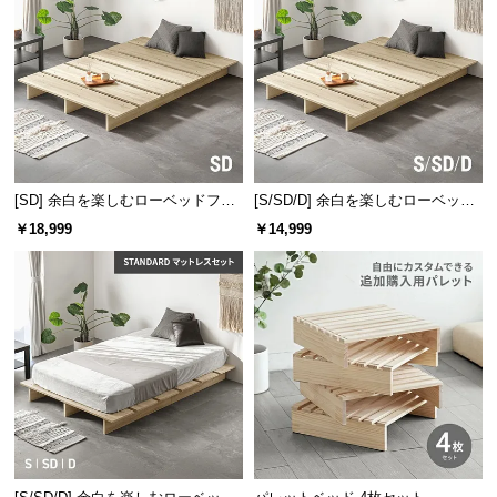
l
l
通気性が重要な理由
[SD] 余白を楽しむローベッドフレ
[S/SD/D] 余白を楽しむローベッド
人は寝ている間に500mlペットボト
ーム 天然木調 ステージベッド ロ
フレーム 天然木調 ステージベッド
￥18,999
￥14,999
ル1本分の水分を体温調節のために
ボット掃除機対応
ロボット掃除機対応
失っていると言われています。布団
は通気性の良さが重要です。
マットレスにも最適
フローリングに直置きすると結露によるカビが発生
しやすいマットレスも、手軽に湿気対策ができま
す。