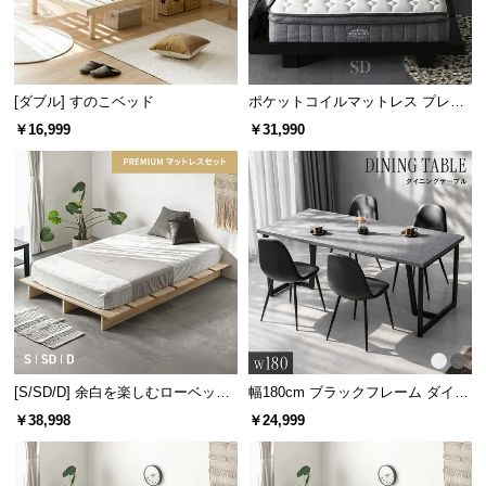
情
報
©
M
[ダブル] すのこベッド
ポケットコイルマットレス プレミ
O
アム 超極厚 厚さ25cm SD
￥16,999
￥31,990
D
E
R
N
D
湿気をさらりと逃がす通気性
E
C
すのこの隙間から空気を通すことで、夏の汗による
湿気や冬のジメジメとした結露から布団を守りま
O
す。
C
o.,
L
[S/SD/D] 余白を楽しむローベッド
幅180cm ブラックフレーム ダイニ
天然木調 ステージベッド プレミア
ングテーブル 大理石調 4人掛け
t
￥38,998
￥24,999
ムマットレス付き
d.
A