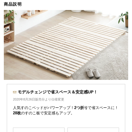
商品説明
ら
探
す
イ
ン
テ
リ
ア
テ
イ
ス
モデルチェンジで省スペース＆安定感UP！
ト
2020年8月26日販売分より仕様変更
か
ら
人気すのこベッドがパワーアップ！
2つ折り
で省スペースに！
28枚
のすのこ板で安定感もアップ。
探
す