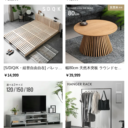
け
すのこ枚数
28枚
[S/D/Q/K・組替自由自在] パレット
幅80cm 天然木突板 ラウンドセン
ベッド 8/12/16枚セット
ターテーブル 美しい格子デザイン
￥14,999
￥39,999
しっかりとした厚みのすのこ板
すのこ板の厚みは
約1.3㎝
。一枚一枚が身体をしっか
りと支える丈夫なつくりとなっています。