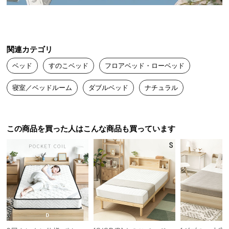
送
料
古くから高貴な素材として箪笥や下駄、贈答品の桐
に
箱などに重宝されてきた、天然の桐を使用しまし
つ
た。
関連カテゴリ
い
ベッド
すのこベッド
フロアベッド・ローベッド
て
寝室／ベッドルーム
ダブルベッド
ナチュラル
大
型
商
品
この商品を買った人はこんな商品も買っています
の
配
送
に
つ
い
て
無垢材のやわらかな風合い
桐の無垢材ならではの人肌に馴染むやわらかな質感