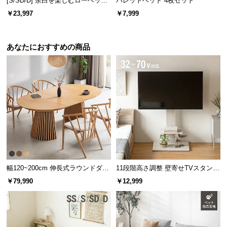
[S/SD/D] 余白を楽しむローベッド
パレットベッド 4枚セット
天然木調 ステージベッド マットレ
￥23,997
￥7,999
ス付き
あなたにおすすめの商品
寝心地を追求したすのこ設計
幅120~200cm 伸長式ラウンドダイ
11段階高さ調整 壁寄せTVスタンド
ニングテーブル 6人掛け 天然木突
キャスター付き 上下左右角度調節
￥79,990
￥12,999
すのこ一枚一枚にまでこだわり、快適な寝心地を追
板 美しい格子デザイン
機能
求。ストレスフリーな睡眠をお届けします。