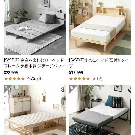
3
4
抗菌作用
防虫効果
経
路
カビや菌が繁殖しにく
虫が嫌うタンニンを多
に
く、衛生的な環境を作
く含むことで防虫効果
り出します。
を発揮します。
つ
い
て
自然の力でやさしく調湿
返
優れた調湿効果を持つ桐は、湿度に応じて空気中の
品・
[S/SD/D] 余白を楽しむローベッド
[S/SD/D]すのこベッド 宮付きタイ
水分を吸収・放出し、快適な睡眠環境を作ります。
フレーム 天然木調 ステージベッド
プ
キ
2口コンセントタイプ
¥22,999
¥17,999
ャ
4.75
（4）
5
（9）
ン
セ
ル
に
つ
い
て