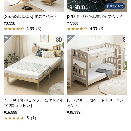
保
証
に
[SS/S/SD/D/Q/K] すのこベッド
[S/D] 折りたたみ式パイプベッド
高湿度
低湿度
つ
¥9,998
¥7,980
い
4.33
（3）
4.33
（3）
て
会
員
規
空気中の水分を
吸収
します
空気中に水分を
放出
します
約
に
つ
い
抗菌・防虫効果で清潔感キープ
て
[SD/D/Q] すのこベッド 宮付きタイ
[シングル] 二段ベッド USB+コン
桐は優れた抗菌作用や防虫作用を持つため、カビや
プ 2口コンセント
セント
ダニの発生を抑制し、清潔にお使いいただけます。
¥16,999
¥39,999
お
5
（1）
客
様