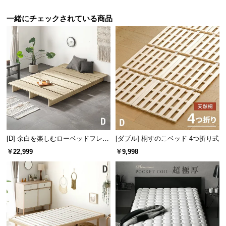
サ
一緒にチェックされている商品
ポ
ー
ト
お
知
ら
せ
[D] 余白を楽しむローベッドフレー
[ダブル] 桐すのこベッド 4つ折り式
敷くだけでスッキリ湿気対策
ム 天然木調 ステージベッド ロボ
￥22,999
￥9,998
ブ
ット掃除機対応
ロ
通気性に優れた桐すのこは、湿気やカビ対策に最
グ
適。オールシーズン快適にお使いいただけます。
企
業