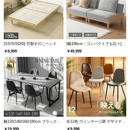
[SS/S/SD/D] 竹製すのこベッド
[幅186cm・コンパクトでも広々] 3
人掛けソファベッド リクライニン
￥8,999
￥49,999
グ 天然木フレーム 北欧
ギッシリすのこで凸凹を解消
28枚
のすのこ板を贅沢に使用することで、板の隙間
やゴツゴツを感じない快適な寝心地を実現しまし
た。
幅120/140/160/180cm ブラックフ
全12色 ヴィンテージ調 デザイナー
レーム ダイニング 大理石調 4人掛
ズシェルチェア
￥19,999
￥9,998