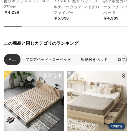
撥水キッチンマット 60×
[S/SD/D] 敷きパッド メ
掛け布団カバー
中
270cm
ルティータッチ マイクロ
ータッチ マイ
型
￥4,298
ファイバー
バー S
商
￥5,998
￥4,999
品
の
配
送
この商品と同じカテゴリのランキング
に
つ
ALL
フロアベッド・ローベッド
収納付きベッド
ロフト
い
て
小
型
商
品
の
配
送
に