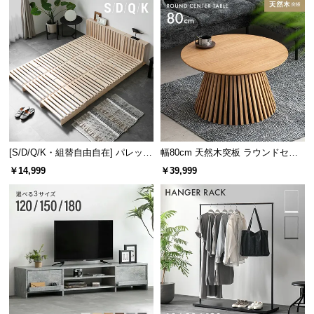
[S/D/Q/K・組替自由自在] パレット
幅80cm 天然木突板 ラウンドセン
ベッド 8/12/16枚セット
ターテーブル 美しい格子デザイン
￥14,999
￥39,999