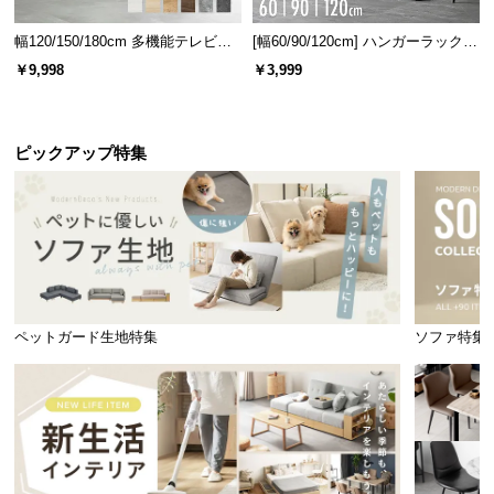
幅120/150/180cm 多機能テレビボ
[幅60/90/120cm] ハンガーラック
ード 木目/石目調 オープン収納・
スチール 4段階高さ調節 サイドフ
￥9,998
￥3,999
引き出し収納付き
ック オープンラック シンプル
ピックアップ特集
ペットガード生地特集
ソファ特集