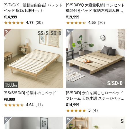
[S/D/Q/K・組替自由自在] パレット
[S/SD/D/Q 大容量収納] コンセント
つ
ベッド 8/12/16枚セット
機能付きベッド 収納左右組み換え
い
可能
¥14,999
¥19,999
て
4.77
（30）
4.55
（20）
開
梱
設
置
サ
ー
ビ
ス
に
つ
[SS/S/SD/D] 竹製すのこベッド
[S/SD/D] 余白を楽しむローベッド
フレーム 天然木調 ステージベッド
い
¥8,999
ロボット掃除機対応
4.64
（11）
¥14,999
て
5
（4）
搬
入