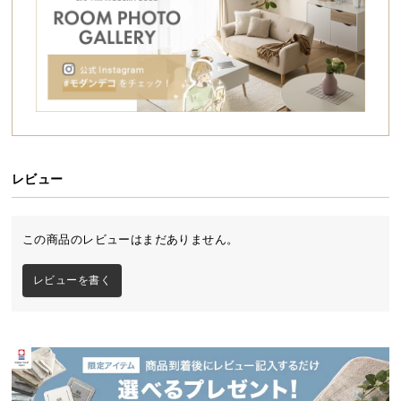
シ
ョ
ッ
ピ
ン
グ
ガ
イ
ド
レビュー
お
支
この商品のレビューはまだありません。
払
い
レビューを書く
に
つ
い
て
配