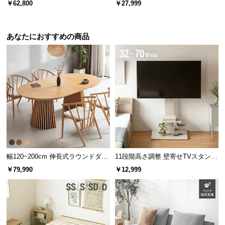
￥62,800
￥27,999
あなたにおすすめの商品
幅120~200cm 伸長式ラウンドダイ
11段階高さ調整 壁寄せTVスタンド
ニングテーブル 6人掛け 天然木突
キャスター付き 上下左右角度調節
￥79,990
￥12,999
板 美しい格子デザイン
機能