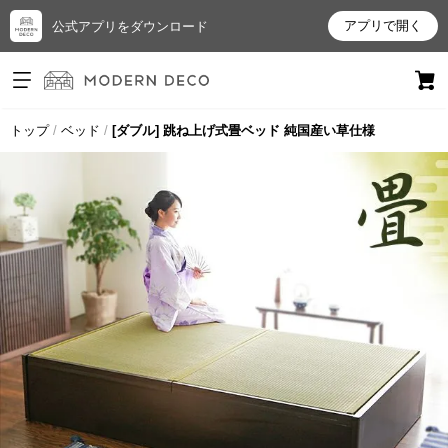
アプリで開く
公式アプリをダウンロード
ログイン
新規会員登録
トップ
ベッド
[ダブル] 跳ね上げ式畳ベッド 純国産い草仕様
お
気
に
入
り
ア
イ
テ
ム
最