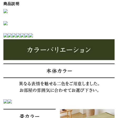
商品説明
ら
探
す
イ
ン
テ
リ
ア
テ
イ
ス
ト
か
ら
探
す