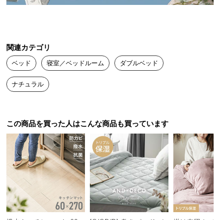
送
料
に
つ
関連カテゴリ
い
ベッド
寝室／ベッドルーム
ダブルベッド
て
ナチュラル
大
型
商
品
この商品を買った人はこんな商品も買っています
の
配
送
に
つ
い
て