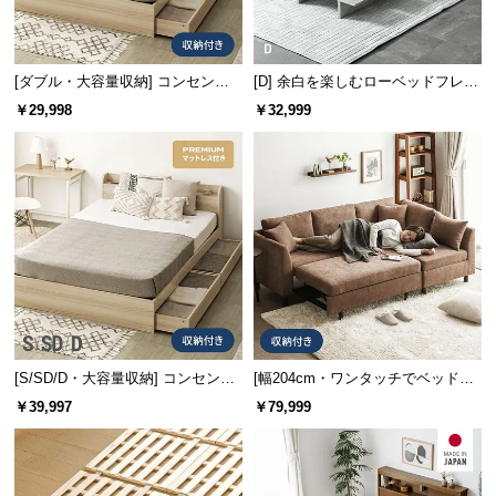
情
報
©
[ダブル・大容量収納] コンセント
[D] 余白を楽しむローベッドフレー
M
機能付きベッド 収納左右組み換え
ム 天然木調 ステージベッド 2口コ
￥29,998
￥32,999
O
可能
ンセント
D
E
R
N
D
E
C
O
C
o.,
[S/SD/D・大容量収納] コンセント
[幅204cm・ワンタッチでベッドに]
L
機能付きベッド プレミアムマット
大容量収納 3人掛けソファーベッド
￥39,997
￥79,999
レス付き
1P切り離し可能
t
d.
A