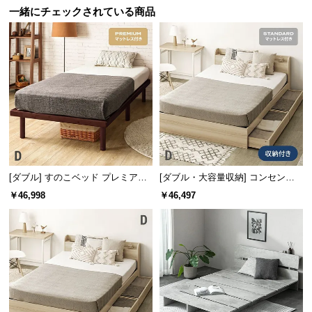
一緒にチェックされている商品
サ
ポ
ー
ト
お
知
ら
せ
[ダブル] すのこベッド プレミアム
[ダブル・大容量収納] コンセント
マットレス付き
機能付きベッド マットレス付き
￥46,998
￥46,497
ブ
ロ
グ
企
業