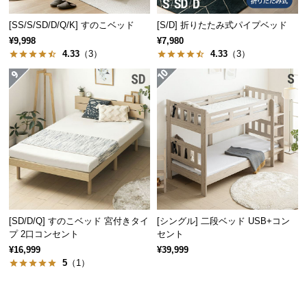
保
証
[SS/S/SD/D/Q/K] すのこベッド
[S/D] 折りたたみ式パイプベッド
に
¥9,998
¥7,980
つ
4.33
（3）
4.33
（3）
い
て
会
員
規
約
に
つ
い
[SD/D/Q] すのこベッド 宮付きタイ
[シングル] 二段ベッド USB+コン
て
プ 2口コンセント
セント
¥16,999
¥39,999
5
（1）
お
客
様