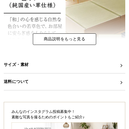
イ
ン
テ
リ
ア
商品説明をもっと見る
コ
ー
デ
ィ
サイズ・素材
ネ
ー
送料について
ト
か
ら
探
す
みんなのインスタグラム投稿募集中！
素敵な写真を撮るためのポイントもご紹介♪