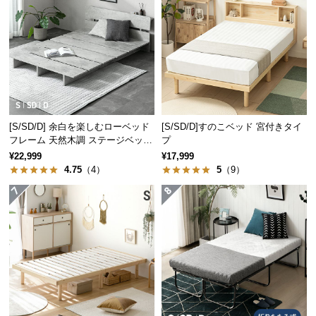
経
路
に
つ
い
て
返
[S/SD/D] 余白を楽しむローベッド
[S/SD/D]すのこベッド 宮付きタイ
品・
フレーム 天然木調 ステージベッド
プ
2口コンセントタイプ
キ
¥22,999
¥17,999
4.75
（4）
5
（9）
ャ
ン
セ
ル
に
つ
い
て