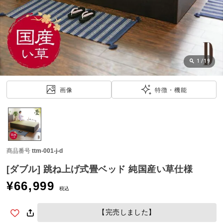
近
チ
ェ
ッ
ク
し
1
/
19
た
ア
画像
特徴・機能
イ
テ
ム
商品番号
ttm-001-j-d
特
集
[ダブル] 跳ね上げ式畳ベッド 純国産い草仕様
一
¥
66,999
覧
税込
【完売しました】
人