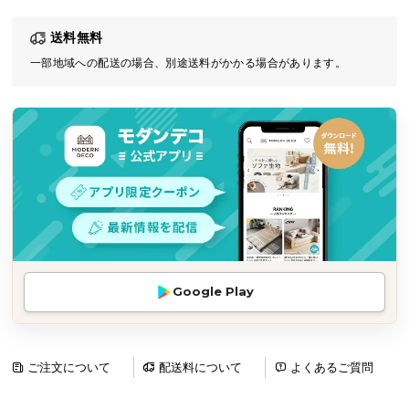
気
送料無料
ア
イ
一部地域への配送の場合、別途送料がかかる場合があります。
テ
ム
ラ
ン
キ
ン
グ
商
Google Play
品
カ
テ
ゴ
ご注文について
配送料について
よくあるご質問
リ
か