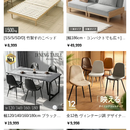
[SS/S/SD/D] 竹製すのこベッド
[幅186cm・コンパクトでも広々] 3
人掛けソファベッド リクライニン
￥8,999
￥49,999
グ 天然木フレーム 北欧
幅120/140/160/180cm ブラックフ
全12色 ヴィンテージ調 デザイナー
レーム ダイニング 大理石調 4人掛
ズシェルチェア
￥19,999
￥9,998
け