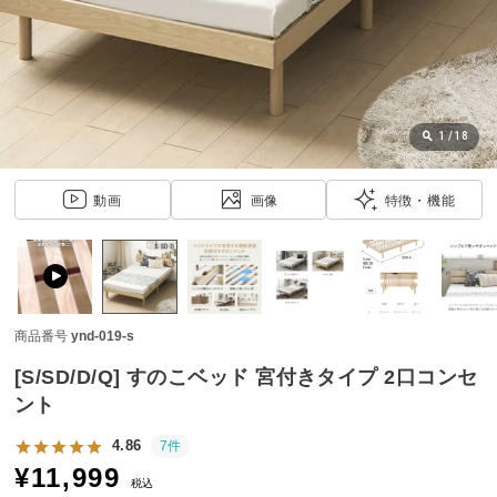
近
チ
ェ
ッ
ク
し
1
/
18
た
ア
動画
画像
特徴・機能
イ
テ
ム
商品番号
ynd-019-s
特
集
[S/SD/D/Q] すのこベッド 宮付きタイプ 2口コンセ
一
ント
覧
4.86
7件
¥
11,999
税込
人