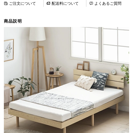
ご注文について
配送料について
よくあるご質問
ら
探
す
商品説明
イ
ン
テ
リ
ア
テ
イ
ス
ト
か
ら
探
す