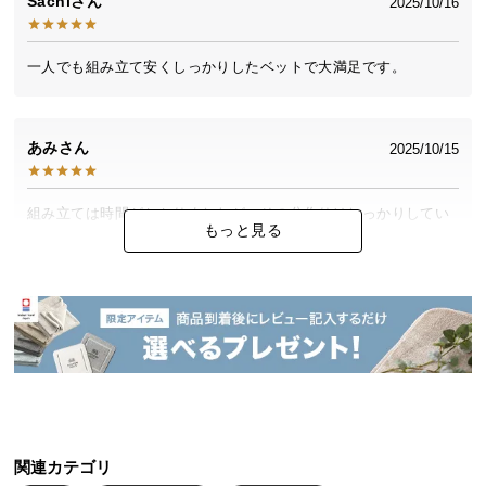
Sachi
2025/10/16
中
型
商
一人でも組み立て安くしっかりしたベットで大満足です。
品
の
配
あみ
2025/10/15
送
に
つ
組み立ては時間がかかりましたが、その分作りはしっかりしてい
もっと見る
い
ました。
て
小
めぐにゃん
2025/02/08
型
商
ひとりで組み立てるのには少し大変でしたが、品質はとても良く
品
気に入ってます!!
の
配
送
関連カテゴリ
に