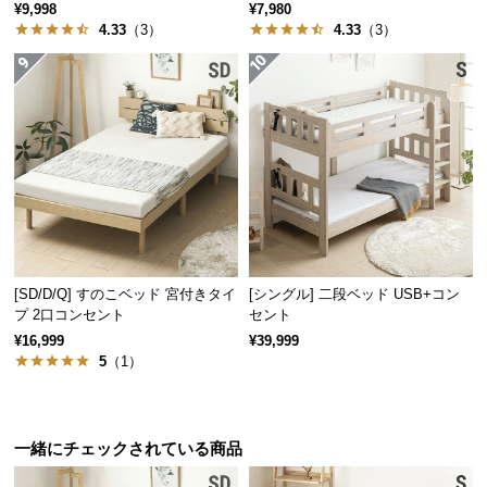
¥9,998
¥7,980
情
報
4.33
（3）
4.33
（3）
©
M
O
D
E
R
N
D
E
C
[SD/D/Q] すのこベッド 宮付きタイ
[シングル] 二段ベッド USB+コン
プ 2口コンセント
セント
O
¥16,999
¥39,999
C
5
（1）
o.,
L
t
d.
一緒にチェックされている商品
A