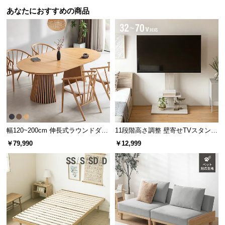
あなたにおすすめの商品
幅120~200cm 伸長式ラウンドダイ
11段階高さ調整 壁寄せTVスタンド
ニングテーブル 6人掛け 天然木突
キャスター付き 上下左右角度調節
￥79,990
￥12,999
板 美しい格子デザイン
機能