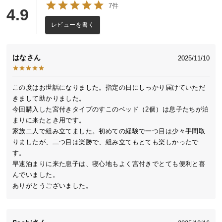
7件
送
4.9
料
レビューを書く
に
つ
い
はな
2025/11/10
て
この度はお世話になりました。指定の日にしっかり届けていただ
大
きまして助かりました。

型
今回購入した宮付きタイプのすこのベッド（2個）は息子たちが泊
商
まりに来たとき用です。

品
家族二人で組み立てました。初めての経験で一つ目は少々手間取
の
りましたが、二つ目は楽勝で、組み立てもとても楽しかったで
配
す。

送
早速泊まりに来た息子は、寝心地もよく宮付きでとても便利と喜
に
んでいました。

つ
ありがとうございました。
い
て