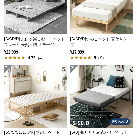
サ
ポ
ー
ト
[S/SD/D] 余白を楽しむローベッド
[S/SD/D]すのこベッド 宮付きタイ
フレーム 天然木調 ステージベッド
プ
お
2口コンセントタイプ
¥22,999
¥17,999
知
4.75
（4）
5
（9）
ら
せ
ブ
ロ
グ
企
[SS/S/SD/D/Q/K] すのこベッド
[S/D] 折りたたみ式パイプベッド
業