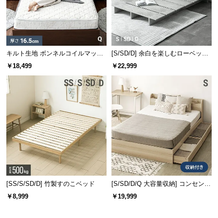
キルト生地 ボンネルコイルマット
[S/SD/D] 余白を楽しむローベッド
レス Q
フレーム 天然木調 ステージベッド
￥18,499
￥22,999
2口コンセントタイプ
[SS/S/SD/D] 竹製すのこベッド
[S/SD/D/Q 大容量収納] コンセント
機能付きベッド 収納左右組み換え
￥8,999
￥19,999
可能