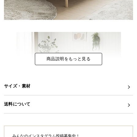
イ
ン
テ
リ
ア
コ
ー
商品説明をもっと見る
デ
ィ
ネ
ー
サイズ・素材
ト
か
ら
送料について
探
す
みんなのインスタグラム投稿募集中！