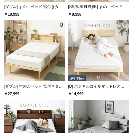
[ダブル] すのこベッド 宮付きタイ
[SS/S/SD/D/Q/K] すのこベッド
プ 2口コンセント
￥19,999
￥9,998
[ダブル] すのこベッド 宮付きタイ
[D] ボンネルコイルマットレス 厚
プ
さ11cm
￥27,999
￥14,999