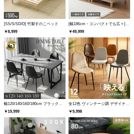
[SS/S/SD/D] 竹製すのこベッド
[幅186cm・コンパクトでも広々] 3
人掛けソファベッド リクライニン
￥8,999
￥49,999
グ 天然木フレーム 北欧
幅120/140/160/180cm ブラックフ
全12色 ヴィンテージ調 デザイナー
レーム ダイニング 大理石調 4人掛
ズシェルチェア
￥19,999
￥9,998
け