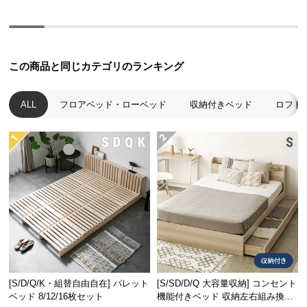
経
路
に
つ
この商品と同じカテゴリのランキング
い
て
ALL
フロアベッド・ローベッド
収納付きベッド
ロフト
返
品・
キ
ャ
ン
セ
ル
に
つ
い
て
[S/D/Q/K・組替自由自在] パレット
[S/SD/D/Q 大容量収納] コンセント
ベッド 8/12/16枚セット
機能付きベッド 収納左右組み換え