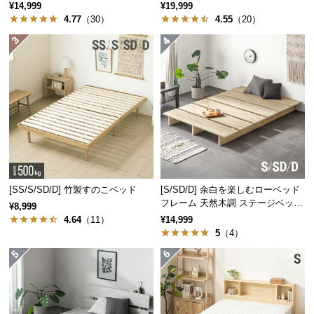
可能
保
¥14,999
¥19,999
4.77
（30）
4.55
（20）
証
に
つ
い
て
会
員
規
約
に
[SS/S/SD/D] 竹製すのこベッド
[S/SD/D] 余白を楽しむローベッド
つ
フレーム 天然木調 ステージベッド
¥8,999
い
ロボット掃除機対応
4.64
（11）
¥14,999
て
5
（4）
お
客
様