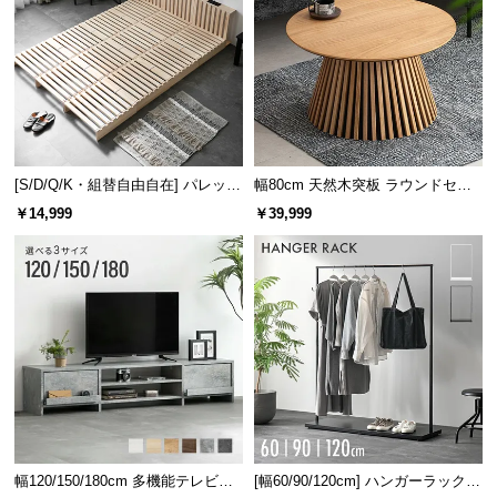
[S/D/Q/K・組替自由自在] パレット
幅80cm 天然木突板 ラウンドセン
ベッド 8/12/16枚セット
ターテーブル 美しい格子デザイン
￥14,999
￥39,999
幅120/150/180cm 多機能テレビボ
[幅60/90/120cm] ハンガーラック