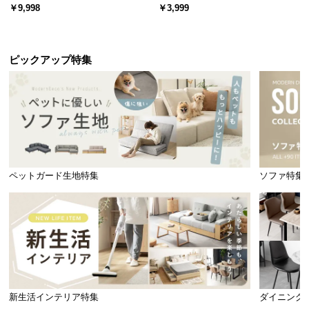
ード 木目/石目調 オープン収納・
スチール 4段階高さ調節 サイドフ
￥9,998
￥3,999
引き出し収納付き
ック オープンラック シンプル
ピックアップ特集
ペットガード生地特集
ソファ特集
新生活インテリア特集
ダイニング