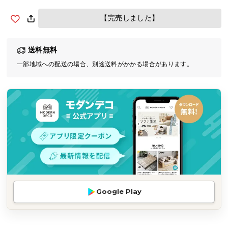
気
【完売しました】
ア
イ
テ
送料無料
ム
一部地域への配送の場合、別途送料がかかる場合があります。
ラ
ン
キ
ン
グ
商
品
カ
テ
Google Play
ゴ
リ
か