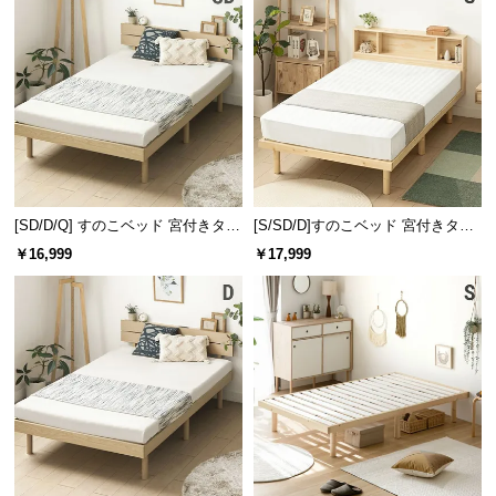
l
l
[SD/D/Q] すのこベッド 宮付きタイ
[S/SD/D]すのこベッド 宮付きタイ
プ 2口コンセント
プ
￥16,999
￥17,999