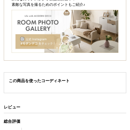
シ
素敵な写真を撮るためのポイントもご紹介♪
ョ
ッ
ピ
ン
グ
ガ
イ
ド
お
支
この商品を使ったコーディネート
払
い
に
つ
レビュー
い
て
総合評価
配