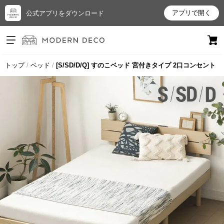
アプリで開く
公式アプリをダウンロード
ログイン
新規会員登録
トップ
ベッド
[S/SD/D/Q] すのこベッド 宮付きタイプ 2口コンセント
お
気
に
入
り
ア
イ
テ
ム
最