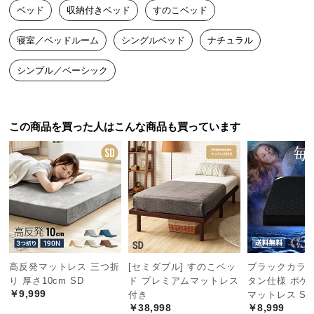
yy
東京都
20代
女性
2024/11/05
ベッド
収納付きベッド
すのこベッド
つ
い
寝室／ベッドルーム
シングルベッド
ナチュラル
デザインは可愛いし機能的で気に入っています！

て
厚めのマットレスを引いたのでヘッドボードがほぼなくなるの
シンプル／ベーシック
で、そこだけ注意です！（個人的には特に問題ないですが）

開
組み立てる時にネジ穴がなかったり、どれがどのパーツなのかわ
梱
かりにくかったので4にしました。組み立て時間自体は二人でやれ
設
ば１時間もかからないと思います。
この商品を買った人はこんな商品も買っています
置
サ
ー
ビ
ス
に
つ
い
て
高反発マットレス 三つ折
[セミダブル] すのこベッ
ブラックカラー
り 厚さ10cm SD
ド プレミアムマットレス
タン仕様 ポケ
搬
￥9,999
付き
マットレス S
入
￥38,998
￥8,999