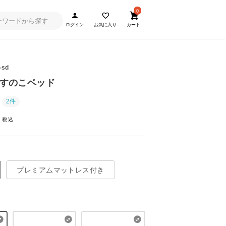
0
ログイン
お気に入り
カート
-sd
 すのこベッド
2件
~
プレミアムマットレス付き