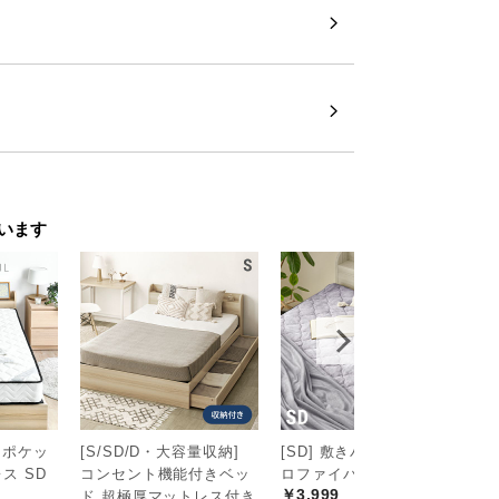
います
 ポケッ
[S/SD/D・大容量収納]
[SD] 敷きパッド マイク
[
ス SD
コンセント機能付きベッ
ロファイバー
付
￥3,999
￥
ド 超極厚マットレス付き