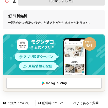
【完売しました】
気
ア
送料無料
イ
テ
一部地域への配送の場合、別途送料がかかる場合があります。
ム
ラ
ン
キ
ン
グ
商
品
Google Play
カ
テ
ゴ
リ
ご注文について
配送料について
よくあるご質問
か