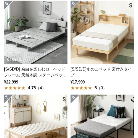
経
路
に
つ
い
て
返
品・
キ
[S/SD/D] 余白を楽しむローベッド
[S/SD/D]すのこベッド 宮付きタイ
フレーム 天然木調 ステージベッド
プ
ャ
2口コンセントタイプ
¥22,999
¥17,999
ン
4.75
（4）
5
（9）
セ
ル
に
つ
い
て