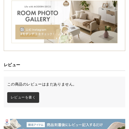
シ
ョ
ッ
ピ
ン
グ
ガ
イ
ド
レビュー
お
支
払
この商品のレビューはまだありません。
い
に
レビューを書く
つ
い
て
配