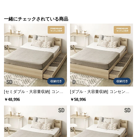
サ
ポ
一緒にチェックされている商品
ー
ト
お
知
ら
せ
[セミダブル・大容量収納] コンセ
[ダブル・大容量収納] コンセント
ブ
ント機能付きベッド プレミアムマ
機能付きベッド プレミアムマット
￥48,996
￥58,996
ロ
ットレス付き
レス付き
グ
企
業