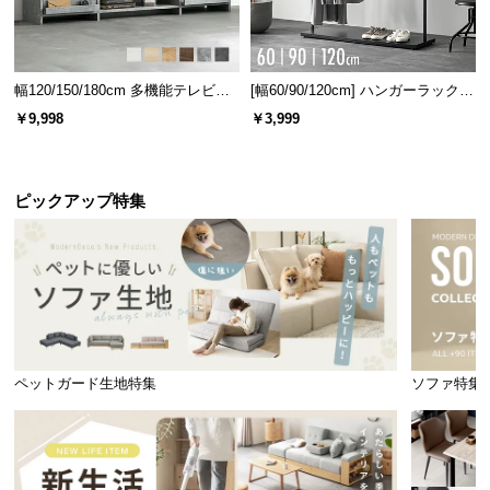
幅120/150/180cm 多機能テレビボ
[幅60/90/120cm] ハンガーラック
ード 木目/石目調 オープン収納・
スチール 4段階高さ調節 サイドフ
￥9,998
￥3,999
引き出し収納付き
ック オープンラック シンプル
ピックアップ特集
ペットガード生地特集
ソファ特集