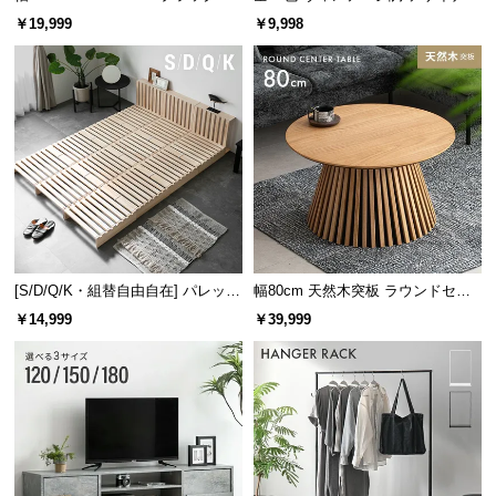
レーム ダイニング 大理石調 4人掛
ズシェルチェア
￥19,999
￥9,998
け
[S/D/Q/K・組替自由自在] パレット
幅80cm 天然木突板 ラウンドセン
ベッド 8/12/16枚セット
ターテーブル 美しい格子デザイン
￥14,999
￥39,999