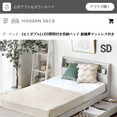
アプリで開く
公式アプリをダウンロード
ログイン
新規会員登録
ップ
ベッド
[セミダブル] LED照明付き収納ベッド 超極厚マットレス付き
お
気
に
入
り
ア
イ
テ
ム
最