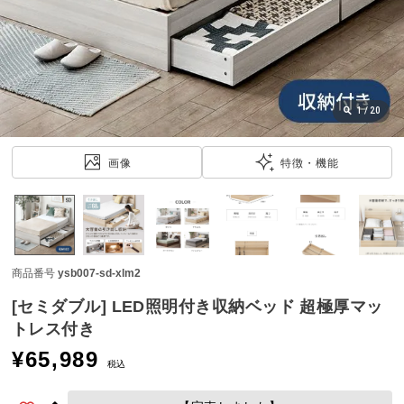
近
チ
ェ
ッ
ク
し
1
/
20
た
ア
画像
特徴・機能
イ
テ
ム
商品番号
ysb007-sd-xlm2
特
集
[セミダブル] LED照明付き収納ベッド 超極厚マッ
一
トレス付き
覧
¥
65,989
税込
人