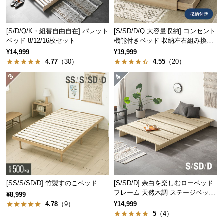
つ
い
[S/D/Q/K・組替自由自在] パレット
[S/SD/D/Q 大容量収納] コンセント
て
ベッド 8/12/16枚セット
機能付きベッド 収納左右組み換え
可能
¥14,999
¥19,999
開
4.77
（30）
4.55
（20）
梱
設
置
サ
ー
ビ
ス
に
つ
い
[SS/S/SD/D] 竹製すのこベッド
[S/SD/D] 余白を楽しむローベッド
て
フレーム 天然木調 ステージベッド
¥8,999
ロボット掃除機対応
4.78
（9）
¥14,999
搬
5
（4）
入