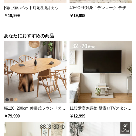
[傷に強いペット対応生地] カウチ
40%OFF対象！デンマーク デザイ
ソファセット 組替自由自在（1人掛
ン サイドテーブル
￥19,999
￥19,998
けソファ）
あなたにおすすめの商品
幅120~200cm 伸長式ラウンドダイ
11段階高さ調整 壁寄せTVスタンド
ニングテーブル 6人掛け 天然木突
キャスター付き 上下左右角度調節
￥79,990
￥12,999
板 美しい格子デザイン
機能