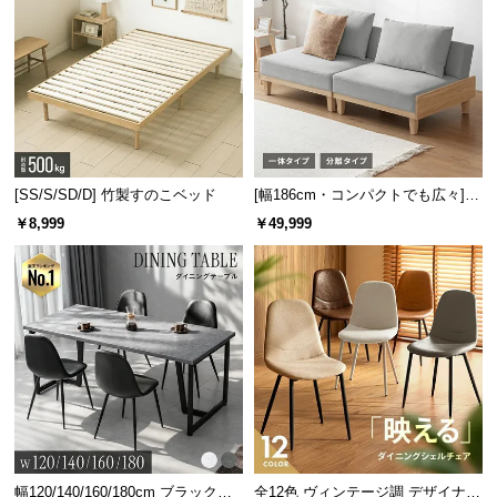
[SS/S/SD/D] 竹製すのこベッド
[幅186cm・コンパクトでも広々] 3
人掛けソファベッド リクライニン
￥8,999
￥49,999
グ 天然木フレーム 北欧
幅120/140/160/180cm ブラックフ
全12色 ヴィンテージ調 デザイナー