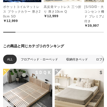
中
ポケットコイルマットレ
高反発マットレス 三つ折
[S/SD/D・大
型
ス ブラックカラー 厚さ2
り 厚さ10cm Q
コンセント機
商
￥12,999
0cm SD
ド プレミアム
品
￥12,999
付き
の
￥39,997
配
送
に
つ
この商品と同じカテゴリのランキング
い
て
ALL
フロアベッド・ローベッド
収納付きベッド
ロフト
小
型
商
品
の
配
送
に