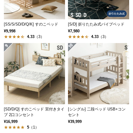
保
証
に
つ
[SS/S/SD/D/Q/K] すのこベッド
[S/D] 折りたたみ式パイプベッド
い
¥9,998
¥7,980
て
4.33
（3）
4.33
（3）
会
員
規
約
に
つ
い
て
[SD/D/Q] すのこベッド 宮付きタイ
[シングル] 二段ベッド USB+コン
プ 2口コンセント
セント
お
¥16,999
¥39,999
客
5
（1）
様