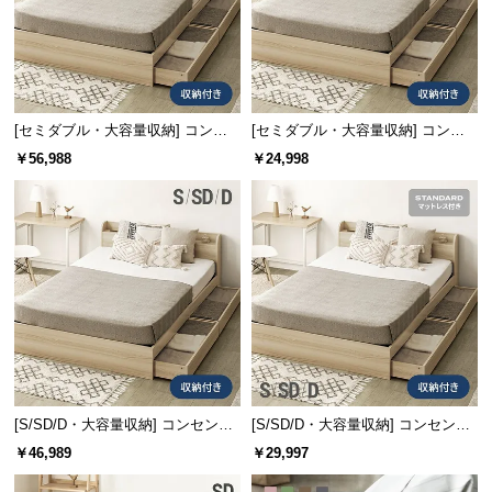
情
報
©
M
O
[セミダブル・大容量収納] コンセ
[セミダブル・大容量収納] コンセ
D
ント機能付きベッド 超極厚マット
ント機能付きベッド 収納左右組み
￥56,988
￥24,998
E
レス付き
換え可能
R
N
D
E
C
O
C
o.,
L
t
[S/SD/D・大容量収納] コンセント
[S/SD/D・大容量収納] コンセント
機能付きベッド 超極厚マットレス
機能付きベッド マットレス付き
d.
￥46,989
￥29,997
付き
A