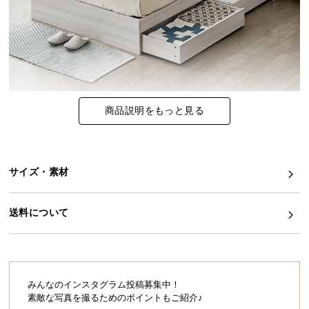
イ
ン
テ
リ
ア
コ
商品説明をもっと見る
ー
デ
ィ
ネ
サイズ・素材
ー
ト
送料について
か
ら
探
す
みんなのインスタグラム投稿募集中！
素敵な写真を撮るためのポイントもご紹介♪