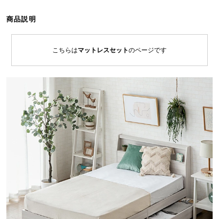
ら
探
商品説明
す
こちらは
マットレスセット
のページです
イ
ン
テ
リ
ア
テ
イ
ス
ト
か
ら
探
す