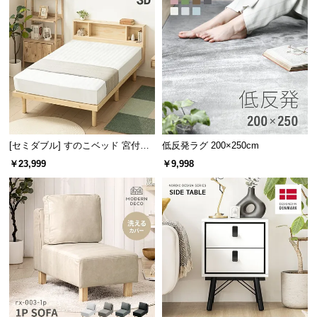
l
l
[セミダブル] すのこベッド 宮付き
低反発ラグ 200×250cm
タイプ
￥23,999
￥9,998