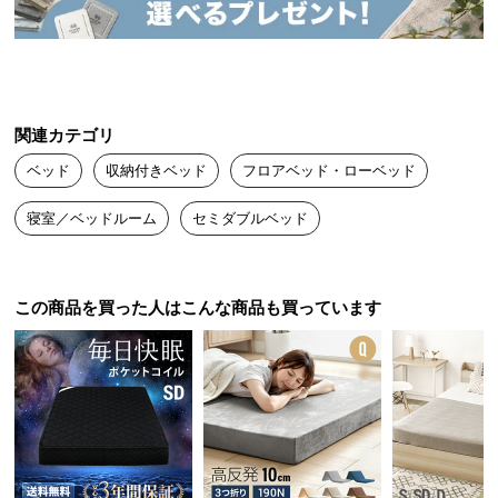
送
料
に
つ
い
関連カテゴリ
て
ベッド
収納付きベッド
フロアベッド・ローベッド
大
寝室／ベッドルーム
セミダブルベッド
型
商
品
の
この商品を買った人はこんな商品も買っています
配
送
に
つ
い
て