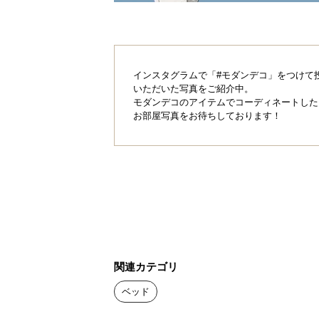
展開時
インスタグラムで「#モダンデコ」をつけて
いただいた写真をご紹介中。
横幅
モダンデコのアイテムでコーディネートした
お部屋写真をお待ちしております！
S
約97.5㎝
SD
約120㎝
D
約140㎝
折りたたみ時
関連カテゴリ
横幅
ベッド
S
約98㎝