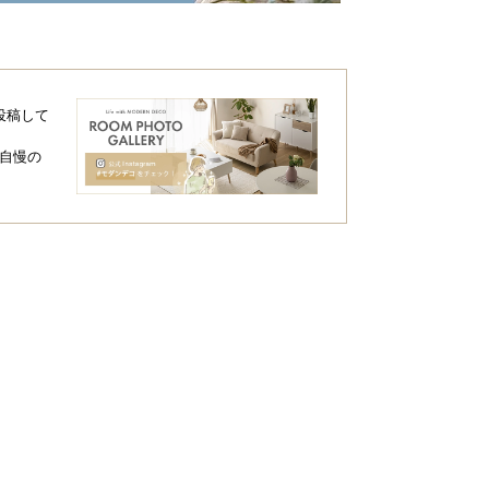
投稿して
奥行き
高さ
自慢の
約195㎝
約34㎝
奥行き
高さ