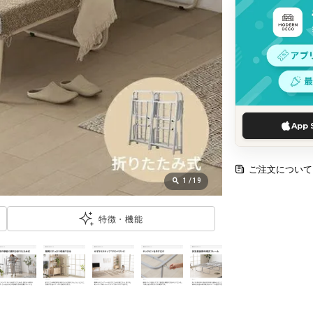
App 
ご注文について
1
/
19
特徴・機能