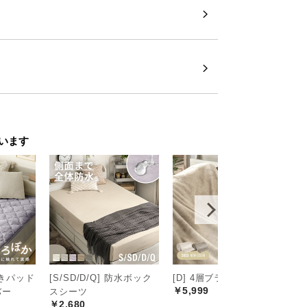
な折りたたみ式
式。使わない時の収納や、引っ越しなどの
います
 敷きパッド
[S/SD/D/Q] 防水ボック
[D] 4層ブランケット
[
￥5,999
バー
スシーツ
ク
￥2,680
￥