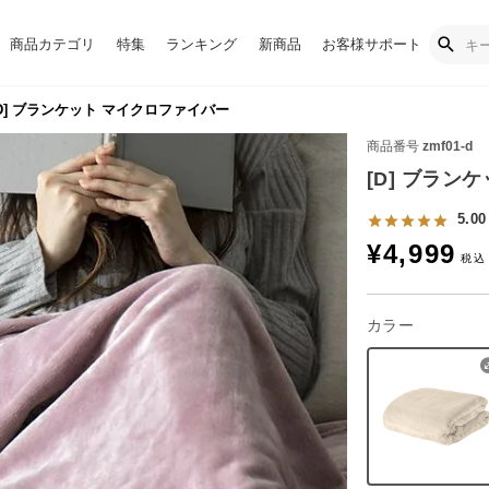
商品カテゴリ
特集
ランキング
新商品
お客様サポート
D] ブランケット マイクロファイバー
商品番号
zmf01-d
[D] ブラン
5.00
¥
4,999
カラー