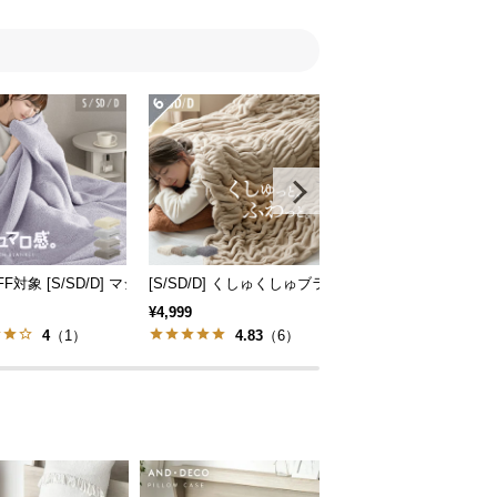
ロタッチタイプ
FF対象 [S/SD/D] マシュマロタッチブランケット
[S/SD/D] くしゅくしゅブランケットフランネルタイ
[S/SD/D] フリル付 
¥4,999
¥3,399
4
（1）
4.83
（6）
5
（1）