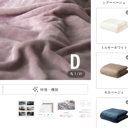
シアーベージュ
ミルキーホワイト
1
/
21
特徴・機能
モカベージュ