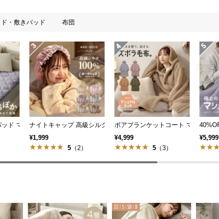
ッド・敷きパッド
布団
イバー
 敷きパッド マイクロファイバー
ナイトキャップ 高級シルク100%
ボアブランケットコート マシュマ
40%O
¥1,999
¥4,999
¥5,999
）
5
（2）
5
（3）