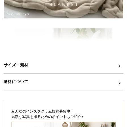
イ
ン
テ
リ
ア
コ
ー
デ
ィ
サイズ・素材
ネ
ー
ト
送料について
か
ら
探
す
みんなのインスタグラム投稿募集中！
素敵な写真を撮るためのポイントもご紹介♪