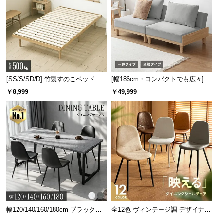
[SS/S/SD/D] 竹製すのこベッド
[幅186cm・コンパクトでも広々] 3
人掛けソファベッド リクライニン
￥8,999
￥49,999
グ 天然木フレーム 北欧
幅120/140/160/180cm ブラックフ
全12色 ヴィンテージ調 デザイナー