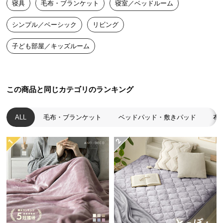
寝具
毛布・ブランケット
寝室／ベッドルーム
送
料
シンプル／ベーシック
リビング
に
つ
子ども部屋／キッズルーム
い
て
大
この商品と同じカテゴリのランキング
型
商
ALL
毛布・ブランケット
ベッドパッド・敷きパッド
布
品
の
配
送
に
つ
い
て