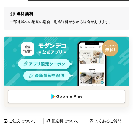
気
送料無料
ア
イ
一部地域への配送の場合、別途送料がかかる場合があります。
テ
ム
ラ
ン
キ
ン
グ
商
Google Play
品
カ
テ
ゴ
ご注文について
配送料について
よくあるご質問
リ
か