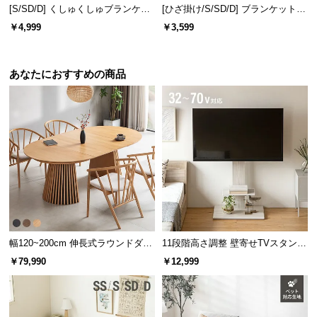
l
[S/SD/D] くしゅくしゅブランケッ
[ひざ掛け/S/SD/D] ブランケット
l
トフランネルタイプ
ボリュームタイプ
￥4,999
￥3,599
あなたにおすすめの商品
幅120~200cm 伸長式ラウンドダイ
11段階高さ調整 壁寄せTVスタンド
ニングテーブル 6人掛け 天然木突
キャスター付き 上下左右角度調節
￥79,990
￥12,999
板 美しい格子デザイン
機能