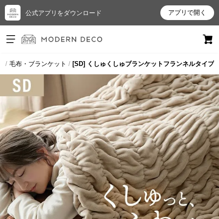
アプリで開く
公式アプリをダウンロード
ログイン
新規会員登録
具
毛布・ブランケット
[SD] くしゅくしゅブランケットフランネルタイプ
お
気
に
入
り
ア
イ
テ
ム
最