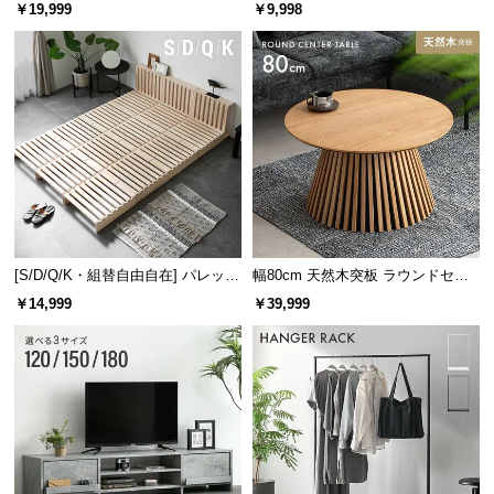
レーム ダイニング 大理石調 4人掛
ズシェルチェア
￥19,999
￥9,998
け
[S/D/Q/K・組替自由自在] パレット
幅80cm 天然木突板 ラウンドセン
ベッド 8/12/16枚セット
ターテーブル 美しい格子デザイン
￥14,999
￥39,999