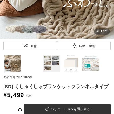
近
チ
ェ
ッ
ク
し
1
/
20
た
ア
画像
特徴・機能
イ
テ
ム
商品番号
zmf010-sd
特
集
[SD] くしゅくしゅブランケットフランネルタイプ
一
¥
5,499
覧
税込
バリエーションを選択する
人