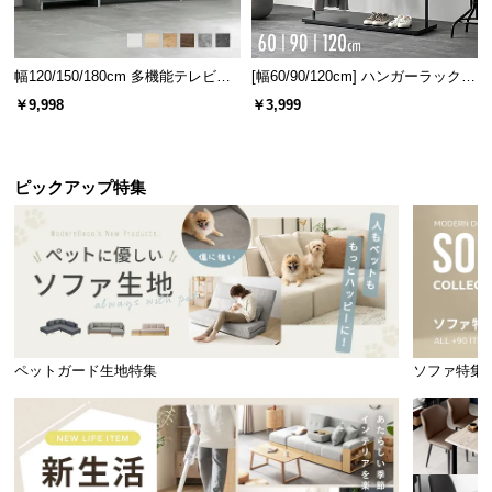
幅120/150/180cm 多機能テレビボ
[幅60/90/120cm] ハンガーラック
ード 木目/石目調 オープン収納・
スチール 4段階高さ調節 サイドフ
￥9,998
￥3,999
引き出し収納付き
ック オープンラック シンプル
ピックアップ特集
ペットガード生地特集
ソファ特集