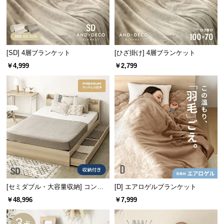
サ
ポ
ー
ト
[SD] 4層ブランケット
[ひざ掛け] 4層ブランケット
￥4,999
￥2,799
お
知
ら
せ
ブ
ロ
グ
[セミダブル・大容量収納] コンセ
[D] エアロゲルブランケット
ント機能付きベッド プレミアムマ
￥48,996
￥7,999
ットレス付き
企
業