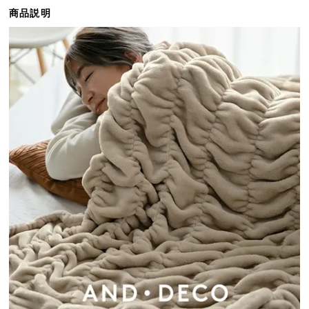
ら
商品説明
探
す
イ
ン
テ
リ
ア
テ
イ
ス
ト
か
ら
探
す