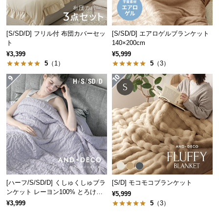
経
路
に
[S/SD/D] フリル付 布団カバーセッ
[S/SD/D] エアロゲルブランケット
つ
ト
140×200cm
い
¥3,399
¥5,999
て
5
（1）
5
（3）
返
品・
キ
ャ
ン
セ
ル
に
つ
[ハーフ/S/SD/D] くしゅくしゅブラ
[S/D] モコモコブランケット
い
ンケット レーヨン100% とろける
¥5,999
て
肌触り
¥3,999
5
（3）