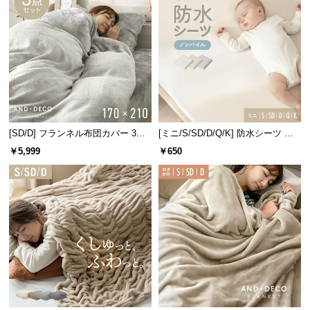
情
報
©
M
O
D
E
R
[SD/D] フランネル布団カバー 3点
[ミニ/S/SD/D/Q/K] 防水シーツ ノ
N
セット
ンパイル
￥5,999
￥650
D
E
C
O
C
o.,
L
t
d.
A