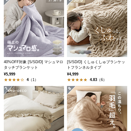
つ
い
て
開
梱
設
置
サ
40%OFF対象 [S/SD/D] マシュマロ
[S/SD/D] くしゅくしゅブランケッ
ー
タッチブランケット
トフランネルタイプ
ビ
¥5,999
¥4,999
4
（1）
4.83
（6）
ス
に
つ
い
て
搬
入