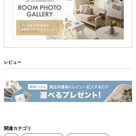
シ
ョ
ッ
ピ
ン
グ
ガ
イ
ド
レビュー
お
支
払
い
に
つ
い
て
関連カテゴリ
配