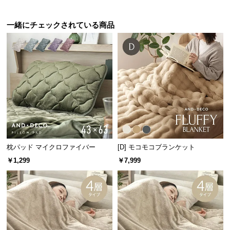
保
証
一緒にチェックされている商品
に
つ
い
て
会
員
規
約
に
つ
枕パッド マイクロファイバー
[D] モコモコブランケット
い
￥1,299
￥7,999
て
お
客
様