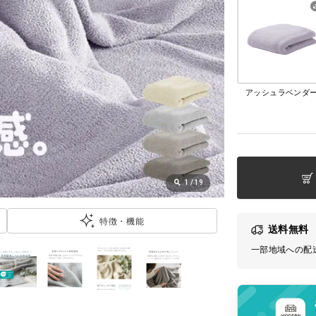
アッシュラベンダ
1
/
19
特徴・機能
送料無料
一部地域への配