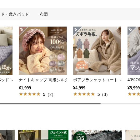
ッド・敷きパッド
布団
イバー
 敷きパッド マイクロファイバー
ナイトキャップ 高級シルク100%
ボアブランケットコート マシュマ
40%O
¥1,999
¥4,999
¥5,999
）
5
（2）
5
（3）