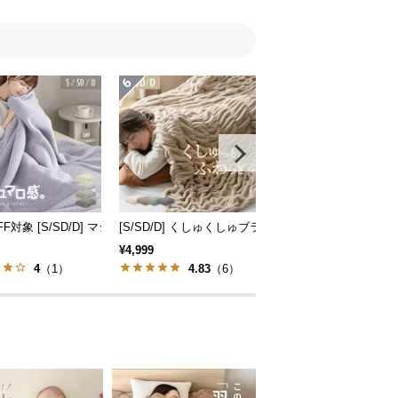
ロタッチタイプ
FF対象 [S/SD/D] マシュマロタッチブランケット
[S/SD/D] くしゅくしゅブランケットフランネルタイ
[S/SD/D] フリル付 
¥4,999
¥3,399
4
（1）
4.83
（6）
5
（1）