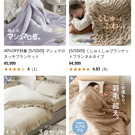
つ
い
て
開
梱
設
40%OFF対象 [S/SD/D] マシュマロ
[S/SD/D] くしゅくしゅブランケッ
置
タッチブランケット
トフランネルタイプ
サ
¥5,999
¥4,999
ー
4
（1）
4.83
（6）
ビ
ス
に
つ
い
て
搬
入