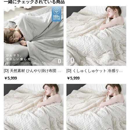
保
一緒にチェックされている商品
証
に
つ
い
て
会
員
規
約
[D] 天然素材 ひんやり掛け布団 綿1
[D] くしゅくしゅケット 冷感リバ
に
00% リバーシブル 洗える
ーシブル 洗える
￥5,999
￥5,999
つ
い
て
お
客
様