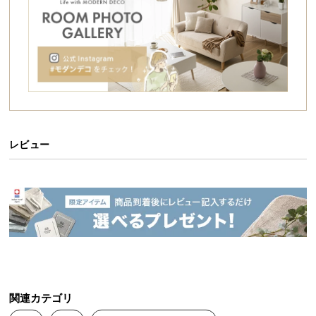
シ
ョ
ッ
ピ
ン
グ
ガ
イ
ド
レビュー
お
支
払
い
に
つ
い
て
関連カテゴリ
配