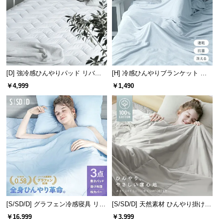
情
報
©
M
O
D
[D] 強冷感ひんやりパッド リバー
[H] 冷感ひんやりブランケット リ
E
シブル プレミアム 速乾 抗菌 洗え
バーシブル 速乾 抗菌 洗える
￥4,999
￥1,490
R
る
N
D
E
C
O
C
o.,
L
t
d.
[S/SD/D] グラフェン冷感寝具 リバ
[S/SD/D] 天然素材 ひんやり掛け布
A
ーシブル 3点セット 速乾 抗菌 洗え
団 綿100% リバーシブル 洗える
￥16,999
￥3,999