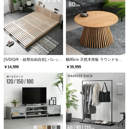
[S/D/Q/K・組替自由自在] パレット
幅80cm 天然木突板 ラウンドセン
ベッド 8/12/16枚セット
ターテーブル 美しい格子デザイン
￥14,999
￥39,999