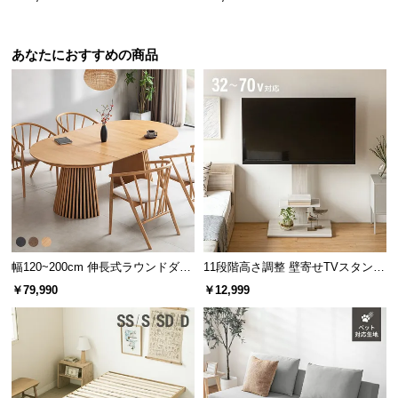
l
る
l
あなたにおすすめの商品
幅120~200cm 伸長式ラウンドダイ
11段階高さ調整 壁寄せTVスタンド
ニングテーブル 6人掛け 天然木突
キャスター付き 上下左右角度調節
￥79,990
￥12,999
板 美しい格子デザイン
機能