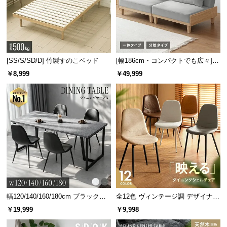
[SS/S/SD/D] 竹製すのこベッド
[幅186cm・コンパクトでも広々] 3
人掛けソファベッド リクライニン
￥8,999
￥49,999
グ 天然木フレーム 北欧
幅120/140/160/180cm ブラックフ
全12色 ヴィンテージ調 デザイナー
レーム ダイニング 大理石調 4人掛
ズシェルチェア
￥19,999
￥9,998
け