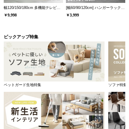
幅120/150/180cm 多機能テレビボ
[幅60/90/120cm] ハンガーラック
ード 木目/石目調 オープン収納・
スチール 4段階高さ調節 サイドフ
￥9,998
￥3,999
引き出し収納付き
ック オープンラック シンプル
ピックアップ特集
ペットガード生地特集
ソファ特集