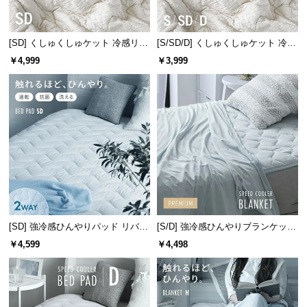
サ
ポ
[SD] くしゅくしゅケット 冷感リバ
[S/SD/D] くしゅくしゅケット 冷感
ー
ーシブル 洗える
リバーシブル 洗える
￥4,999
￥3,999
ト
お
知
ら
せ
ブ
ロ
[SD] 強冷感ひんやりパッド リバー
[S/D] 強冷感ひんやりブランケット
グ
シブル プレミアム 速乾 抗菌 洗え
リバーシブル プレミアム 速乾 抗
￥4,599
￥4,498
る
菌 洗える
企
業