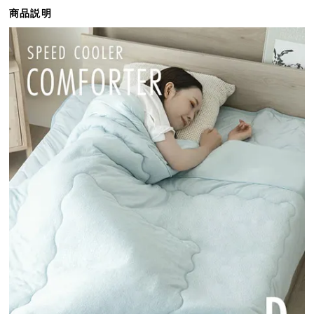
ら
商品説明
探
す
イ
ン
テ
リ
ア
テ
イ
ス
ト
か
ら
探
す