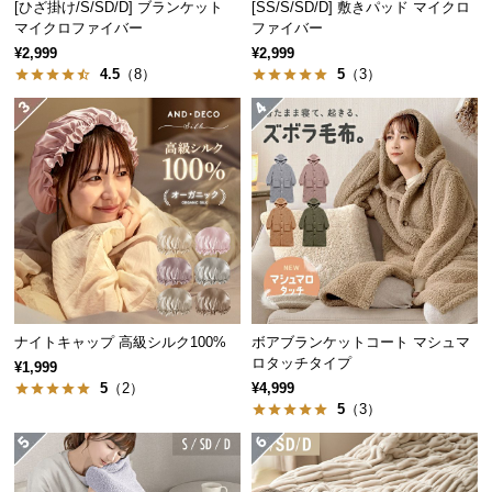
[ひざ掛け/S/SD/D] ブランケット
[SS/S/SD/D] 敷きパッド マイクロ
中
マイクロファイバー
ファイバー
型
¥2,999
¥2,999
商
4.5
（8）
5
（3）
品
の
配
送
に
つ
い
て
小
型
ナイトキャップ 高級シルク100%
ボアブランケットコート マシュマ
ロタッチタイプ
商
¥1,999
5
（2）
¥4,999
品
5
（3）
の
配
送
に