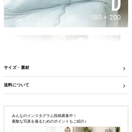
イ
ン
テ
リ
ア
コ
ー
デ
ィ
サイズ・素材
ネ
ー
ト
送料について
か
ら
探
す
みんなのインスタグラム投稿募集中！
素敵な写真を撮るためのポイントもご紹介♪