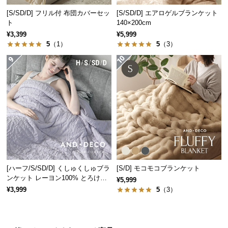
経
[S/SD/D] フリル付 布団カバーセッ
[S/SD/D] エアロゲルブランケット
路
ト
140×200cm
に
¥3,399
¥5,999
つ
5
（1）
5
（3）
い
て
返
品・
キ
ャ
ン
セ
ル
[ハーフ/S/SD/D] くしゅくしゅブラ
[S/D] モコモコブランケット
に
ンケット レーヨン100% とろける
¥5,999
つ
肌触り
¥3,999
5
（3）
い
て