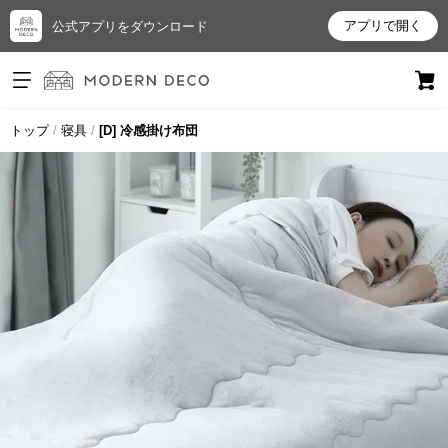
アプリで開く
公式アプリをダウンロード
ログイン
新規会員登録
トップ
寝具
[D] 冷感掛け布団
お
気
に
入
り
ア
イ
テ
ム
最