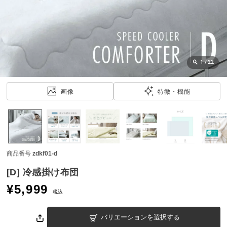
近
チ
ェ
ッ
ク
し
1
/
22
た
ア
画像
特徴・機能
イ
テ
ム
商品番号
zdkf01-d
特
集
[D] 冷感掛け布団
一
¥
5,999
覧
税込
バリエーションを選択する
人