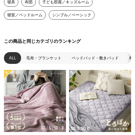
寝具
布団
子ども部屋／キッズルーム
送
料
寝室／ベッドルーム
シンプル／ベーシック
に
つ
い
て
この商品と同じカテゴリのランキング
大
ALL
毛布・ブランケット
ベッドパッド・敷きパッド
布
型
商
品
の
配
送
に
つ
い
て