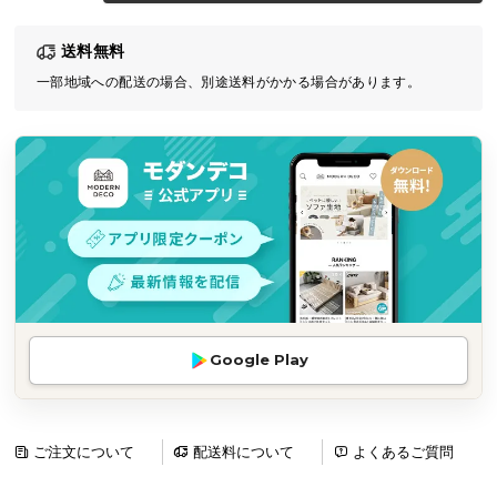
気
送料無料
ア
イ
一部地域への配送の場合、別途送料がかかる場合があります。
テ
ム
ラ
ン
キ
ン
グ
商
Google Play
品
カ
テ
ゴ
ご注文について
配送料について
よくあるご質問
リ
か