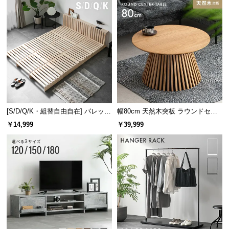
[S/D/Q/K・組替自由自在] パレット
幅80cm 天然木突板 ラウンドセン
ベッド 8/12/16枚セット
ターテーブル 美しい格子デザイン
￥14,999
￥39,999