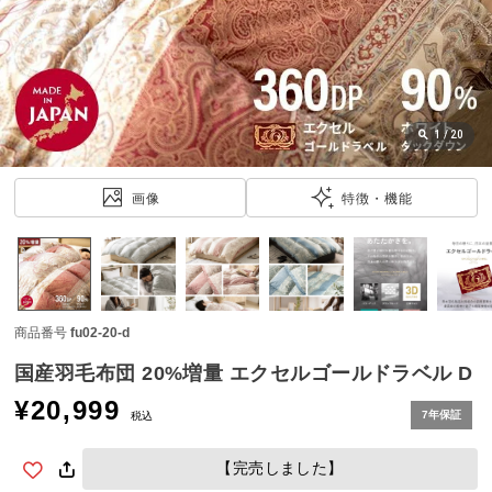
近
チ
ェ
ッ
ク
し
1
/
20
た
ア
画像
特徴・機能
イ
テ
ム
商品番号
fu02-20-d
特
集
国産羽毛布団 20%増量 エクセルゴールドラベル D
一
¥
20,999
覧
7年保証
税込
【完売しました】
人