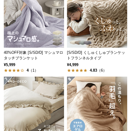
経
路
に
つ
い
て
返
40%OFF対象 [S/SD/D] マシュマロ
[S/SD/D] くしゅくしゅブランケッ
品・
タッチブランケット
トフランネルタイプ
キ
¥5,999
¥4,999
4
（1）
4.83
（6）
ャ
ン
セ
ル
に
つ
い
て