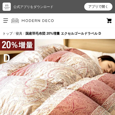
アプリで開く
公式アプリをダウンロード
ログイン
新規会員登録
トップ
寝具
国産羽毛布団 20%増量 エクセルゴールドラベル D
お
気
に
入
り
ア
イ
テ
ム
最