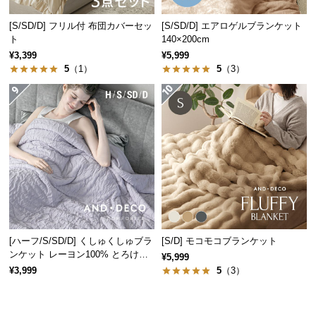
保
証
[S/SD/D] フリル付 布団カバーセッ
[S/SD/D] エアロゲルブランケット
に
ト
140×200cm
つ
¥3,399
¥5,999
い
5
（1）
5
（3）
て
会
員
規
約
に
つ
い
て
[ハーフ/S/SD/D] くしゅくしゅブラ
[S/D] モコモコブランケット
ンケット レーヨン100% とろける
¥5,999
肌触り
¥3,999
5
（3）
お
客
様