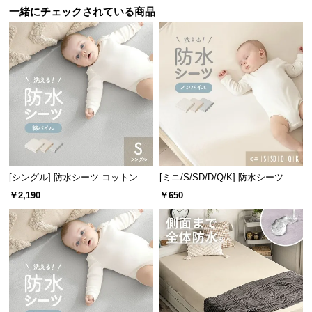
一緒にチェックされている商品
サ
ポ
ー
ト
お
知
ら
せ
[シングル] 防水シーツ コットンパ
[ミニ/S/SD/D/Q/K] 防水シーツ ノ
イル
ンパイル
￥2,190
￥650
ブ
ロ
グ
企
業