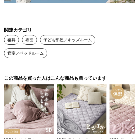
送
料
に
つ
関連カテゴリ
い
寝具
布団
子ども部屋／キッズルーム
て
寝室／ベッドルーム
大
型
商
品
この商品を買った人はこんな商品も買っています
の
配
送
に
つ
い
て