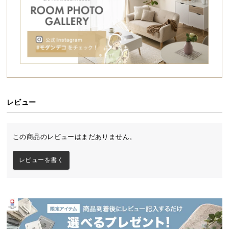
シ
ョ
ッ
ピ
ン
グ
ガ
イ
ド
レビュー
お
支
この商品のレビューはまだありません。
払
い
レビューを書く
に
つ
い
て
配