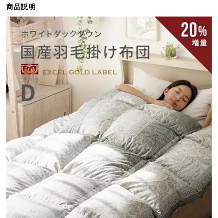
商品説明
ら
探
す
イ
ン
テ
リ
ア
テ
イ
ス
ト
か
ら
探
す