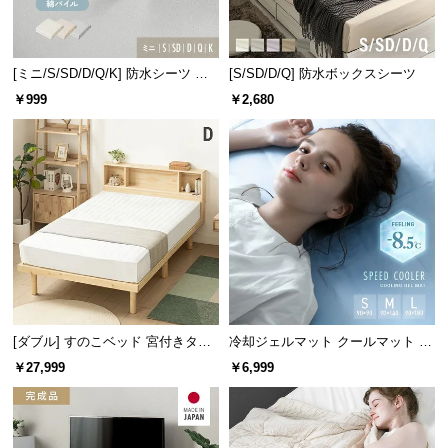
情
報
©
[ミニ/S/SD/D/Q/K] 防水シーツ コ
[S/SD/D/Q] 防水ボックスシーツ
M
ットンパイル
￥999
￥2,680
O
D
E
R
N
D
E
C
O
C
o.,
[ダブル] すのこベッド 宮付きタイ
冷却ジェルマット クールマット プ
L
プ
レミアムタイプ
￥27,999
￥6,999
t
d.
A