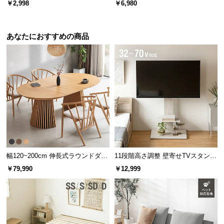
￥2,998
￥6,980
ープンラック シンプル
あなたにおすすめの商品
幅120~200cm 伸長式ラウンドダイ
11段階高さ調整 壁寄せTVスタンド
ニングテーブル 6人掛け 天然木突
キャスター付き 上下左右角度調節
￥79,990
￥12,999
板 美しい格子デザイン
機能