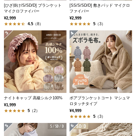
[ひざ掛け/S/SD/D] ブランケット
[SS/S/SD/D] 敷きパッド マイクロ
つ
マイクロファイバー
ファイバー
い
¥2,999
¥2,999
て
4.5
（8）
5
（3）
開
梱
設
置
サ
ー
ビ
ス
に
つ
ナイトキャップ 高級シルク100%
ボアブランケットコート マシュマ
ロタッチタイプ
い
¥1,999
5
（2）
¥4,999
て
5
（3）
搬
入