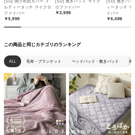
[SD] 掛け布団カバー メ
[SD] 敷きパッド マイク
[SD] 敷きパ
中
ルティータッチ マイクロ
ロファイバー
ィータッチ マ
型
￥3,999
ファイバー
イバー
商
￥5,999
￥6,498
品
の
配
送
この商品と同じカテゴリのランキング
に
つ
ALL
毛布・ブランケット
ベッドパッド・敷きパッド
布
い
て
小
型
商
品
の
配
送
に