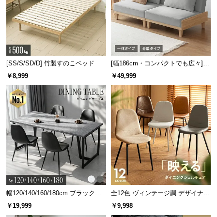
[SS/S/SD/D] 竹製すのこベッド
[幅186cm・コンパクトでも広々] 3
人掛けソファベッド リクライニン
￥8,999
￥49,999
グ 天然木フレーム 北欧
幅120/140/160/180cm ブラックフ
全12色 ヴィンテージ調 デザイナー
レーム ダイニング 大理石調 4人掛
ズシェルチェア
￥19,999
￥9,998
け