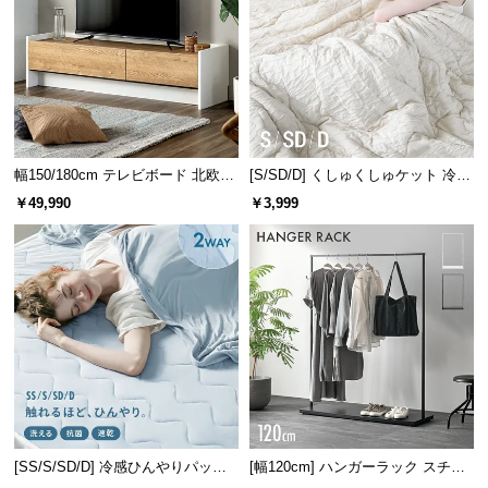
l
l
幅150/180cm テレビボード 北欧デ
[S/SD/D] くしゅくしゅケット 冷感
ザイン 収納付き TOT-018
リバーシブル 洗える
￥49,990
￥3,999
[SS/S/SD/D] 冷感ひんやりパッド
[幅120cm] ハンガーラック スチー
リバーシブル 速乾 抗菌 洗える
ル 4段階高さ調節 サイドフック オ