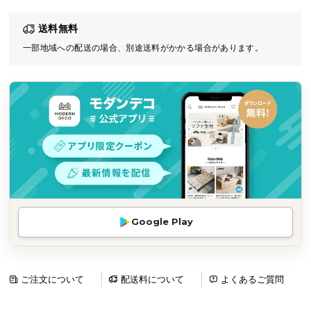
気
送料無料
ア
イ
一部地域への配送の場合、別途送料がかかる場合があります。
テ
ム
ラ
ン
キ
ン
グ
商
Google Play
品
カ
テ
ゴ
ご注文について
配送料について
よくあるご質問
リ
か