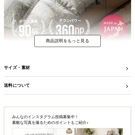
イ
ン
テ
リ
ア
商品説明をもっと見る
コ
ー
デ
ィ
サイズ・素材
ネ
ー
送料について
ト
か
ら
探
す
みんなのインスタグラム投稿募集中！
素敵な写真を撮るためのポイントもご紹介♪