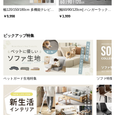
幅120/150/180cm 多機能テレビボ
[幅60/90/120cm] ハンガーラック
ード 木目/石目調 オープン収納・
スチール 4段階高さ調節 サイドフ
￥9,998
￥3,999
引き出し収納付き
ック オープンラック シンプル
ピックアップ特集
ペットガード生地特集
ソファ特集