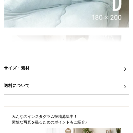
イ
ン
テ
リ
ア
コ
ー
デ
ィ
サイズ・素材
ネ
ー
ト
送料について
か
ら
探
す
みんなのインスタグラム投稿募集中！
素敵な写真を撮るためのポイントもご紹介♪