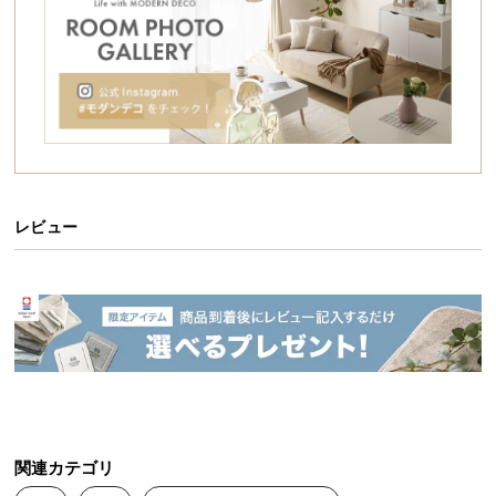
シ
ョ
ッ
ピ
ン
グ
ガ
イ
ド
レビュー
お
支
払
い
に
つ
い
て
関連カテゴリ
配