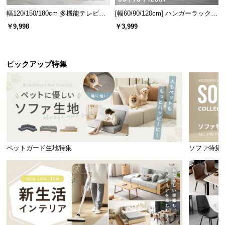
幅120/150/180cm 多機能テレビボ
[幅60/90/120cm] ハンガーラック
ード 木目/石目調 オープン収納・
スチール 4段階高さ調節 サイドフ
￥9,998
￥3,999
引き出し収納付き
ック オープンラック シンプル
ピックアップ特集
ペットガード生地特集
ソファ特集