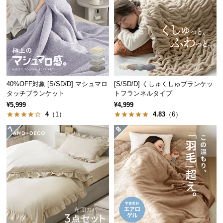
つ
い
て
開
梱
設
40%OFF対象 [S/SD/D] マシュマロ
[S/SD/D] くしゅくしゅブランケッ
置
タッチブランケット
トフランネルタイプ
サ
¥5,999
¥4,999
ー
4
（1）
4.83
（6）
ビ
ス
に
つ
い
て
搬
入