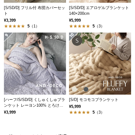
経
[S/SD/D] フリル付 布団カバーセッ
[S/SD/D] エアロゲルブランケット
路
ト
140×200cm
に
¥3,399
¥5,999
つ
5
（1）
5
（3）
い
て
返
品・
キ
ャ
ン
セ
ル
[ハーフ/S/SD/D] くしゅくしゅブラ
[S/D] モコモコブランケット
に
ンケット レーヨン100% とろける
¥5,999
つ
肌触り
¥3,999
5
（3）
い
て