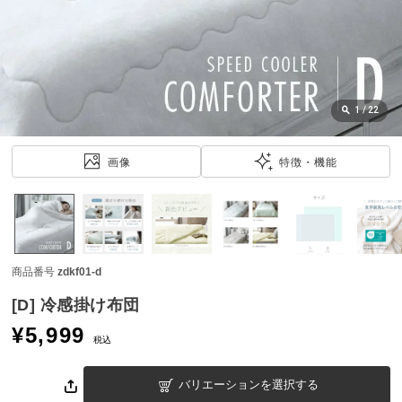
近
チ
ェ
ッ
ク
し
1
/
22
た
ア
画像
特徴・機能
イ
テ
ム
商品番号
zdkf01-d
特
集
[D] 冷感掛け布団
一
¥
5,999
覧
税込
バリエーションを選択する
人