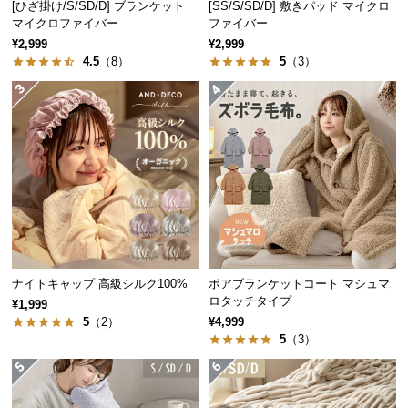
[ひざ掛け/S/SD/D] ブランケット
[SS/S/SD/D] 敷きパッド マイクロ
中
マイクロファイバー
ファイバー
型
¥2,999
¥2,999
商
4.5
（8）
5
（3）
品
の
配
送
に
つ
い
て
小
型
ナイトキャップ 高級シルク100%
ボアブランケットコート マシュマ
ロタッチタイプ
商
¥1,999
5
（2）
¥4,999
品
5
（3）
の
配
送
に