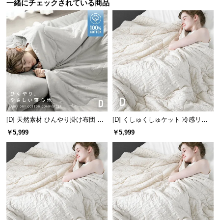
保
一緒にチェックされている商品
証
に
つ
い
て
会
員
規
約
[D] 天然素材 ひんやり掛け布団 綿1
[D] くしゅくしゅケット 冷感リバ
に
00% リバーシブル 洗える
ーシブル 洗える
￥5,999
￥5,999
つ
い
て
お
客
様