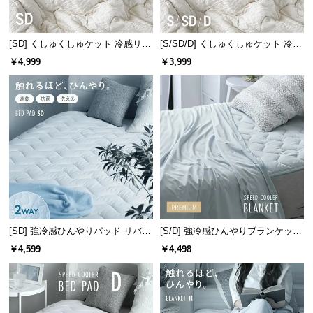
サ
ポ
[SD] くしゅくしゅケット 冷感リバ
[S/SD/D] くしゅくしゅケット 冷感
ー
ーシブル 洗える
リバーシブル 洗える
￥4,999
￥3,999
ト
お
知
ら
せ
ブ
ロ
[SD] 強冷感ひんやりパッド リバー
[S/D] 強冷感ひんやりブランケット
グ
シブル プレミアム 速乾 抗菌 洗え
リバーシブル プレミアム 速乾 抗
￥4,599
￥4,498
る
菌 洗える
企
業