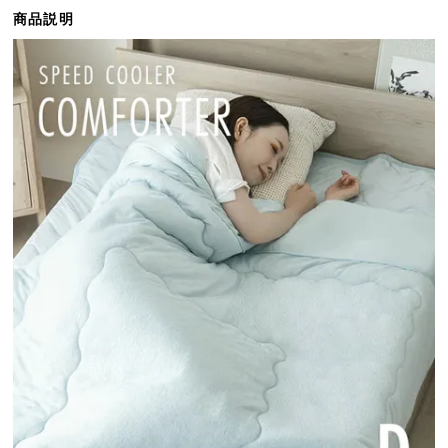
ら
商品説明
探
す
イ
ン
テ
リ
ア
テ
イ
ス
ト
か
ら
探
す