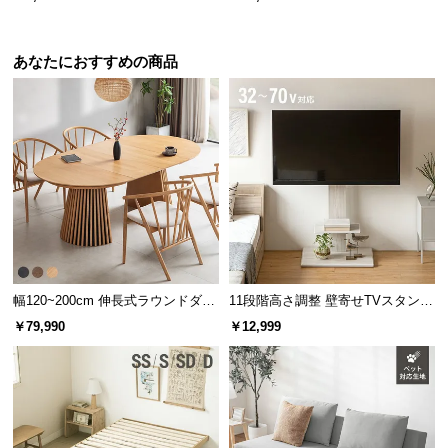
l
る
l
あなたにおすすめの商品
幅120~200cm 伸長式ラウンドダイ
11段階高さ調整 壁寄せTVスタンド
ニングテーブル 6人掛け 天然木突
キャスター付き 上下左右角度調節
￥79,990
￥12,999
板 美しい格子デザイン
機能