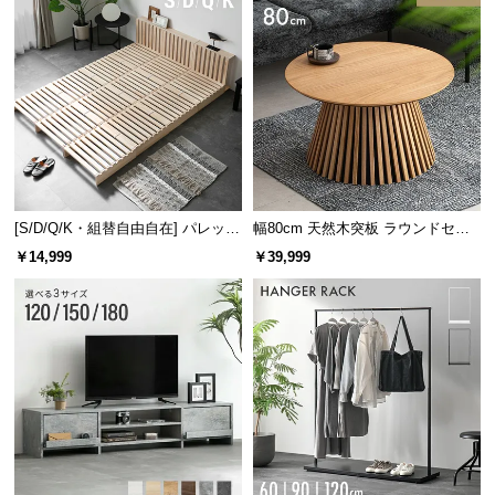
[S/D/Q/K・組替自由自在] パレット
幅80cm 天然木突板 ラウンドセン
ベッド 8/12/16枚セット
ターテーブル 美しい格子デザイン
￥14,999
￥39,999