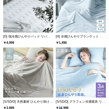
情
報
©
M
O
D
[D] 強冷感ひんやりパッド リバー
[H] 冷感ひんやりブランケット リ
E
シブル プレミアム 速乾 抗菌 洗え
バーシブル 速乾 抗菌 洗える
￥4,999
￥1,490
R
る
N
D
E
C
O
C
o.,
L
t
d.
[S/SD/D] 天然素材 ひんやり掛け布
[S/SD/D] グラフェン冷感寝具 リバ
A
団 綿100% リバーシブル 洗える
ーシブル 3点セット 速乾 抗菌 洗え
￥3,999
￥16,999