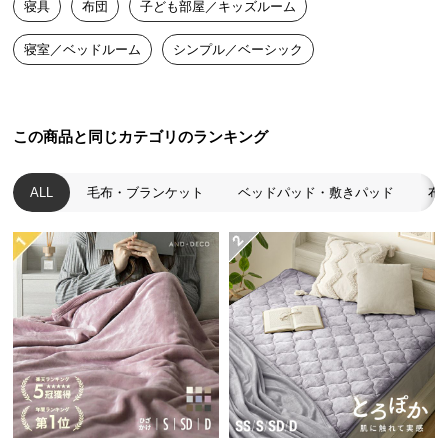
寝具
布団
子ども部屋／キッズルーム
送
料
寝室／ベッドルーム
シンプル／ベーシック
に
つ
い
て
この商品と同じカテゴリのランキング
大
ALL
毛布・ブランケット
ベッドパッド・敷きパッド
布
型
商
品
の
配
送
に
つ
い
て