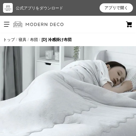
アプリで開く
公式アプリをダウンロード
ログイン
新規会員登録
トップ
寝具
布団
[D] 冷感掛け布団
お
気
に
入
り
ア
イ
テ
ム
最