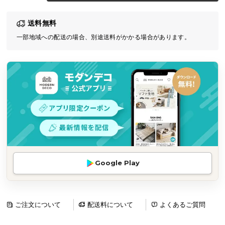
気
送料無料
ア
イ
一部地域への配送の場合、別途送料がかかる場合があります。
テ
ム
ラ
ン
キ
ン
グ
商
Google Play
品
カ
テ
ゴ
ご注文について
配送料について
よくあるご質問
リ
か