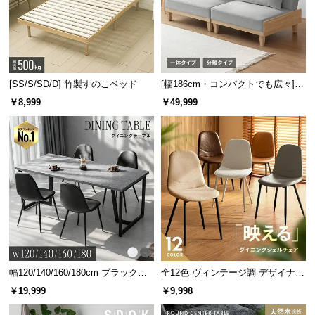
[SS/S/SD/D] 竹製すのこベッド
[幅186cm・コンパクトでも広々] 3
人掛けソファベッド リクライニン
￥8,999
￥49,999
グ 天然木フレーム 北欧
幅120/140/160/180cm ブラックフ
全12色 ヴィンテージ調 デザイナー
レーム ダイニング 大理石調 4人掛
ズシェルチェア
￥19,999
￥9,998
け