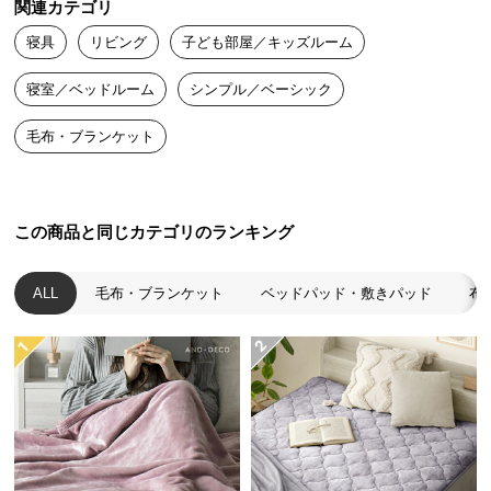
関連カテゴリ
送
寝具
リビング
子ども部屋／キッズルーム
料
に
寝室／ベッドルーム
シンプル／ベーシック
つ
い
毛布・ブランケット
て
大
型
この商品と同じカテゴリのランキング
商
品
ALL
毛布・ブランケット
ベッドパッド・敷きパッド
布
の
配
送
に
つ
い
て