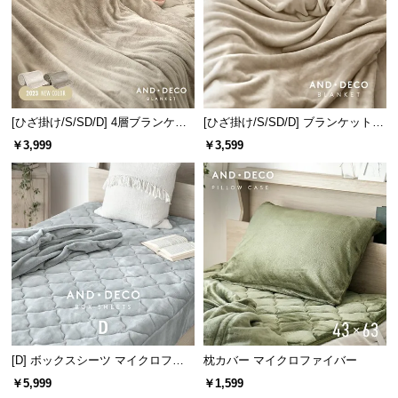
サ
ポ
ー
ト
[ひざ掛け/S/SD/D] 4層ブランケッ
[ひざ掛け/S/SD/D] ブランケット
ト
ボリュームタイプ
お
￥3,999
￥3,599
知
ら
せ
ブ
ロ
グ
[D] ボックスシーツ マイクロファ
枕カバー マイクロファイバー
イバー
企
￥5,999
￥1,599
業