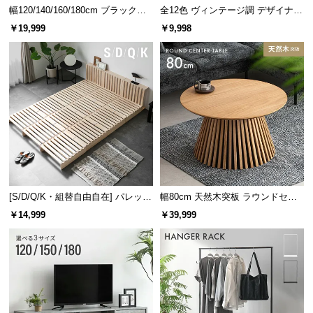
幅120/140/160/180cm ブラックフ
全12色 ヴィンテージ調 デザイナー
レーム ダイニング 大理石調 4人掛
ズシェルチェア
￥19,999
￥9,998
け
[S/D/Q/K・組替自由自在] パレット
幅80cm 天然木突板 ラウンドセン
ベッド 8/12/16枚セット
ターテーブル 美しい格子デザイン
￥14,999
￥39,999