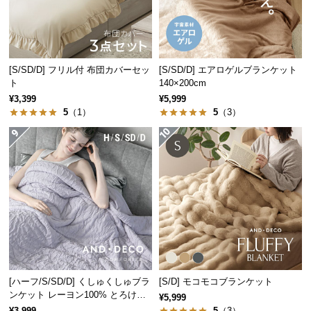
経
路
に
つ
[S/SD/D] フリル付 布団カバーセッ
[S/SD/D] エアロゲルブランケット
い
ト
140×200cm
て
¥3,399
¥5,999
5
（1）
5
（3）
返
品・
キ
ャ
ン
セ
ル
に
つ
い
て
[ハーフ/S/SD/D] くしゅくしゅブラ
[S/D] モコモコブランケット
ンケット レーヨン100% とろける
¥5,999
肌触り
¥3,999
5
（3）