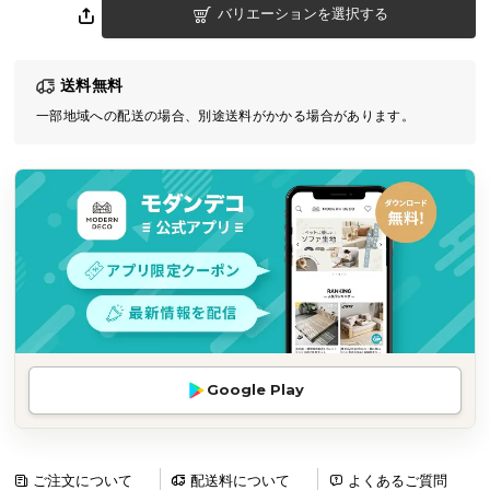
バリエーションを選択する
気
ア
イ
送料無料
テ
一部地域への配送の場合、別途送料がかかる場合があります。
ム
ラ
ン
キ
ン
グ
商
品
カ
Google Play
テ
ゴ
リ
か
ご注文について
配送料について
よくあるご質問