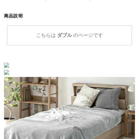
ら
探
商品説明
す
こちらは
ダブル
のページです
イ
ン
テ
リ
ア
テ
イ
ス
ト
か
ら
探
す