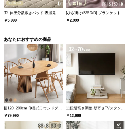
l
l
[D] 体圧分散敷きパッド 吸湿発熱
[ひざ掛け/S/SD/D] ブランケット
マイクロファイバー
マイクロファイバー
￥5,999
￥2,999
あなたにおすすめの商品
幅120~200cm 伸長式ラウンドダイ
11段階高さ調整 壁寄せTVスタンド
ニングテーブル 6人掛け 天然木突
キャスター付き 上下左右角度調節
￥79,990
￥12,999
板 美しい格子デザイン
機能