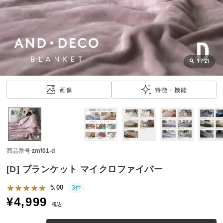
近
チ
ェ
ッ
ク
し
1
/
21
た
ア
画像
特徴・機能
イ
テ
ム
商品番号
zmf01-d
特
集
[D] ブランケット マイクロファイバー
一
覧
5.00
3件
¥
4,999
税込
人