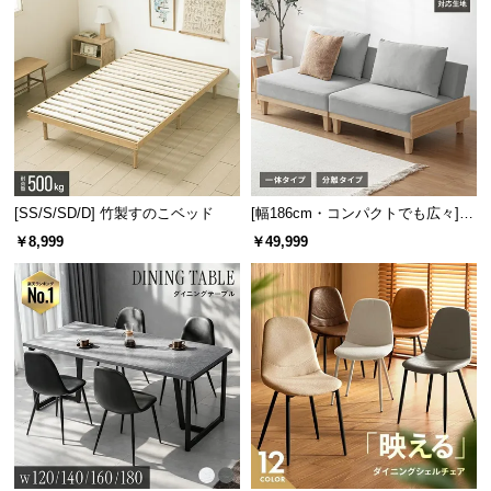
[SS/S/SD/D] 竹製すのこベッド
[幅186cm・コンパクトでも広々] 3
人掛けソファベッド リクライニン
￥8,999
￥49,999
グ 天然木フレーム 北欧