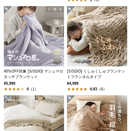
つ
い
て
開
梱
設
置
サ
ー
40%OFF対象 [S/SD/D] マシュマロ
[S/SD/D] くしゅくしゅブランケッ
ビ
タッチブランケット
トフランネルタイプ
ス
¥5,999
¥4,999
に
4
（1）
4.83
（6）
つ
い
て
搬
入