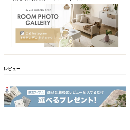
シ
ョ
ッ
ピ
ン
グ
ガ
イ
ド
お
レビュー
支
払
い
に
つ
い
て
配