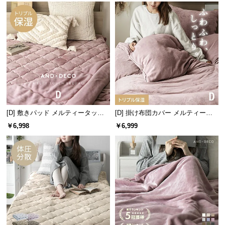
情
報
©
M
O
D
E
R
N
D
[D] 敷きパッド メルティータッチ
[D] 掛け布団カバー メルティータ
マイクロファイバー
ッチ マイクロファイバー
E
￥6,998
￥6,999
C
O
C
o.,
L
t
d.
A