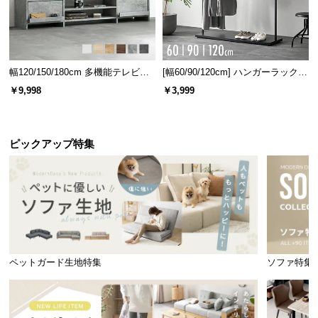
幅120/150/180cm 多機能テレビボ
[幅60/90/120cm] ハンガーラック
ード 木目/石目調 オープン収納・
スチール 4段階高さ調節 サイドフ
￥9,998
￥3,999
引き出し収納付き
ック オープンラック シンプル
ピックアップ特集
ペットガード生地特集
ソファ特集