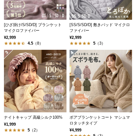
中
型
商
品
[ひざ掛け/S/SD/D] ブランケット
[SS/S/SD/D] 敷きパッド マイクロ
の
マイクロファイバー
ファイバー
配
¥2,999
¥2,999
4.5
（8）
5
（3）
送
に
つ
い
て
小
型
商
品
の
ナイトキャップ 高級シルク100%
ボアブランケットコート マシュマ
配
ロタッチタイプ
¥1,999
送
5
（2）
¥4,999
に
5
（3）