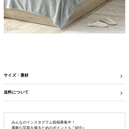
イ
ン
テ
リ
ア
コ
ー
デ
ィ
ネ
サイズ・素材
ー
ト
か
送料について
ら
探
す
みんなのインスタグラム投稿募集中！
素敵な写真を撮るためのポイントもご紹介♪