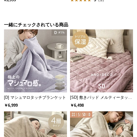
保
証
に
つ
一緒にチェックされている商品
い
て
会
員
規
約
に
つ
い
[D] マシュマロタッチブランケット
[SD] 敷きパッド メルティータッチ
て
マイクロファイバー
￥6,999
￥6,498
お
客
様