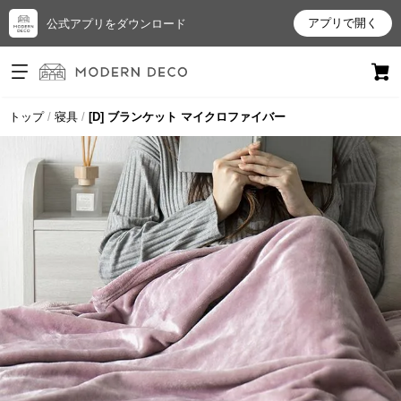
アプリで開く
公式アプリをダウンロード
ログイン
新規会員登録
トップ
寝具
[D] ブランケット マイクロファイバー
お
気
に
入
り
ア
イ
テ
ム
最