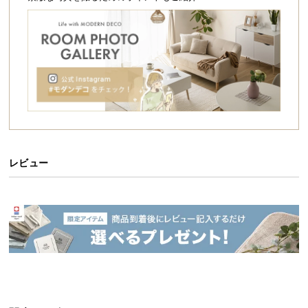
シ
ョ
ッ
ピ
ン
グ
ガ
イ
ド
お
レビュー
支
払
い
に
つ
い
て
配