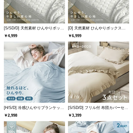
サ
ポ
ー
ト
[S/SD/D] 天然素材 ひんやりボック
[D] 天然素材 ひんやりボックスシ
スシーツ 綿100% 洗える
ーツ 綿100% 洗える
￥4,999
￥6,999
お
知
ら
せ
ブ
ロ
グ
[H/S/D] 冷感ひんやりブランケット
[S/SD/D] フリル付 布団カバーセッ
リバーシブル 速乾 抗菌 洗える
ト
￥2,998
￥3,399
企
業