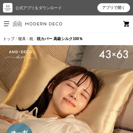
アプリで開く
公式アプリをダウンロード
ログイン
新規会員登録
トップ
寝具
枕
枕カバー 高級シルク100％
お
気
に
入
り
ア
イ
テ
ム
最