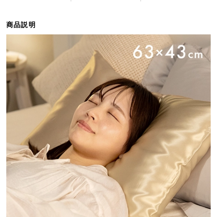
ら
探
商品説明
す
イ
ン
テ
リ
ア
テ
イ
ス
ト
か
ら
探
す