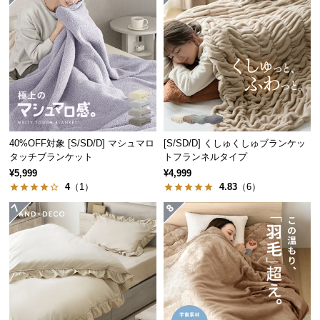
つ
い
て
開
梱
設
置
40%OFF対象 [S/SD/D] マシュマロ
[S/SD/D] くしゅくしゅブランケッ
サ
タッチブランケット
トフランネルタイプ
ー
¥5,999
¥4,999
ビ
4
（1）
4.83
（6）
ス
に
つ
い
て
搬
入