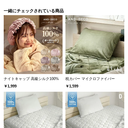
保
証
一緒にチェックされている商品
に
つ
い
て
会
員
規
約
に
ナイトキャップ 高級シルク100%
枕カバー マイクロファイバー
つ
￥1,999
￥1,599
い
て
お
客
様