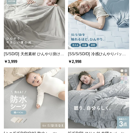
情
報
©
M
O
D
E
R
[S/SD/D] 天然素材 ひんやり掛け布
[SS/S/SD/D] 冷感ひんやりパッド
N
団 綿100% リバーシブル 洗える
リバーシブル 速乾 抗菌 洗える
￥3,999
￥2,998
D
E
C
O
C
o.,
L
t
d.
A