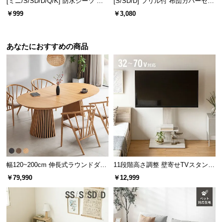
[ミニ/S/SD/D/Q/K] 防水シーツ コ
[S/SD/D] フリル付 布団カバーセッ
l
ットンパイル
ト シアサッカータイプ
l
￥999
￥3,080
あなたにおすすめの商品
幅120~200cm 伸長式ラウンドダイ
11段階高さ調整 壁寄せTVスタンド
ニングテーブル 6人掛け 天然木突
キャスター付き 上下左右角度調節
￥79,990
￥12,999
板 美しい格子デザイン
機能