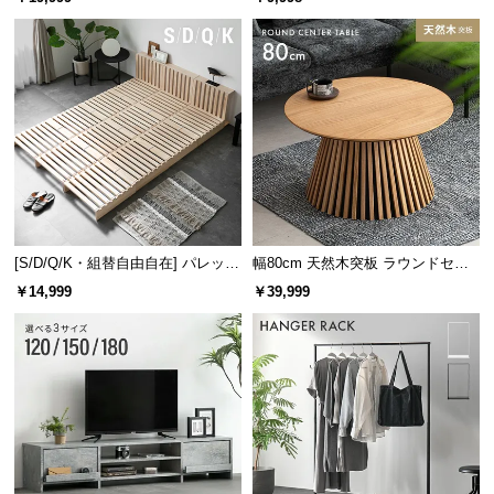
け
[S/D/Q/K・組替自由自在] パレット
幅80cm 天然木突板 ラウンドセン
ベッド 8/12/16枚セット
ターテーブル 美しい格子デザイン
￥14,999
￥39,999