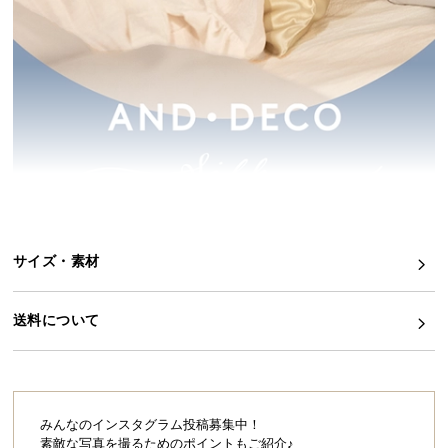
イ
ン
テ
リ
ア
コ
ー
デ
ィ
ネ
サイズ・素材
ー
ト
か
送料について
ら
探
す
みんなのインスタグラム投稿募集中！
素敵な写真を撮るためのポイントもご紹介♪