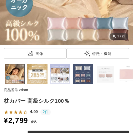
近
チ
ェ
ッ
ク
し
1
/
21
た
ア
画像
特徴・機能
イ
テ
ム
商品番号
zdsm
特
集
枕カバー 高級シルク100％
一
覧
4.00
2件
¥
2,799
税込
人