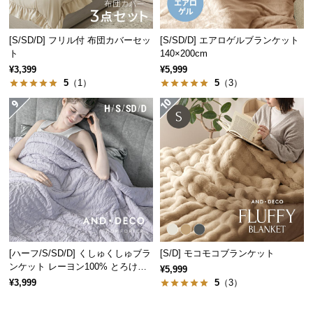
経
路
[S/SD/D] フリル付 布団カバーセッ
[S/SD/D] エアロゲルブランケット
に
ト
140×200cm
つ
¥3,399
¥5,999
い
5
（1）
5
（3）
て
返
品・
キ
ャ
ン
セ
ル
に
つ
[ハーフ/S/SD/D] くしゅくしゅブラ
[S/D] モコモコブランケット
ンケット レーヨン100% とろける
い
¥5,999
肌触り
¥3,999
5
（3）
て