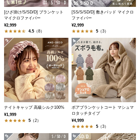
中
型
[ひざ掛け/S/SD/D] ブランケット
[SS/S/SD/D] 敷きパッド マイクロ
商
マイクロファイバー
ファイバー
品
¥2,999
¥2,999
の
4.5
（8）
5
（3）
配
送
に
つ
い
て
小
型
商
ナイトキャップ 高級シルク100%
ボアブランケットコート マシュマ
品
ロタッチタイプ
¥1,999
の
5
（2）
¥4,999
配
5
（3）
送
に