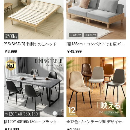
[SS/S/SD/D] 竹製すのこベッド
[幅186cm・コンパクトでも広々] 3
人掛けソファベッド リクライニン
￥8,999
￥49,999
グ 天然木フレーム 北欧
幅120/140/160/180cm ブラックフ
全12色 ヴィンテージ調 デザイナー
レーム ダイニング 大理石調 4人掛
ズシェルチェア
￥19,999
￥9,998