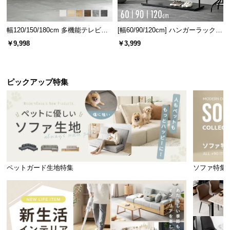
幅120/150/180cm 多機能テレビボ
[幅60/90/120cm] ハンガーラック
ード 木目/石目調 オープン収納・
スチール 4段階高さ調節 サイドフ
￥9,998
￥3,999
引き出し収納付き
ック オープンラック シンプル
ピックアップ特集
ペットガード生地特集
ソファ特集