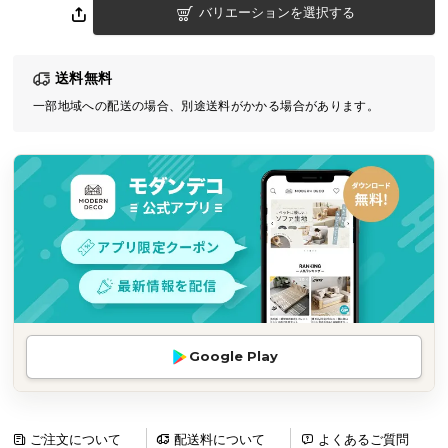
バリエーションを選択する
気
ア
イ
送料無料
テ
一部地域への配送の場合、別途送料がかかる場合があります。
ム
ラ
ン
キ
ン
グ
商
品
カ
Google Play
テ
ゴ
リ
か
ご注文について
配送料について
よくあるご質問