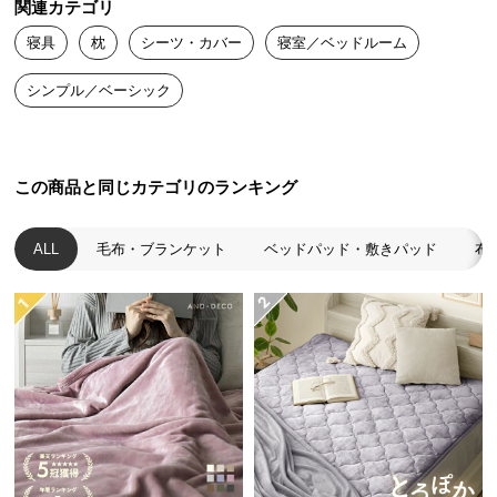
関連カテゴリ
送
寝具
枕
シーツ・カバー
寝室／ベッドルーム
料
に
シンプル／ベーシック
つ
い
て
この商品と同じカテゴリのランキング
大
型
商
ALL
毛布・ブランケット
ベッドパッド・敷きパッド
布
品
の
配
送
に
つ
い
て