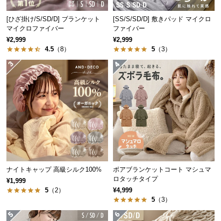
中
型
[ひざ掛け/S/SD/D] ブランケット
[SS/S/SD/D] 敷きパッド マイクロ
商
マイクロファイバー
ファイバー
品
¥2,999
¥2,999
の
4.5
（8）
5
（3）
配
送
に
つ
い
て
小
型
商
ナイトキャップ 高級シルク100%
ボアブランケットコート マシュマ
品
ロタッチタイプ
¥1,999
の
5
（2）
¥4,999
配
5
（3）
送
に