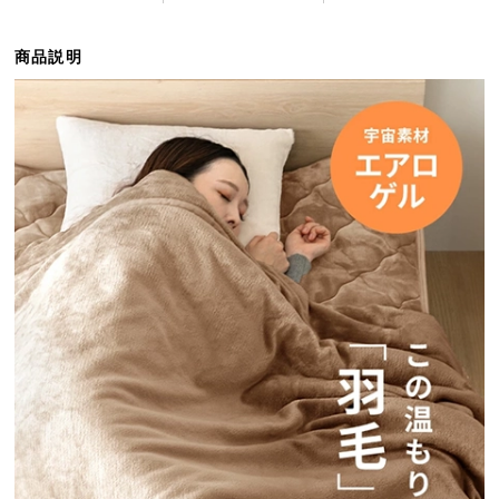
ら
探
商品説明
す
イ
ン
テ
リ
ア
テ
イ
ス
ト
か
ら
探
す