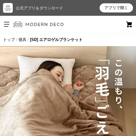
アプリで開く
公式アプリをダウンロード
ログイン
新規会員登録
トップ
寝具
[SD] エアロゲルブランケット
お
気
に
入
り
ア
イ
テ
ム
最