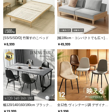
[SS/S/SD/D] 竹製すのこベッド
[幅186cm・コンパクトでも広々] 3
人掛けソファベッド リクライニン
￥8,999
￥49,999
グ 天然木フレーム 北欧
幅120/140/160/180cm ブラックフ
全12色 ヴィンテージ調 デザイナー
レーム ダイニング 大理石調 4人掛
ズシェルチェア
￥19,999
￥9,998