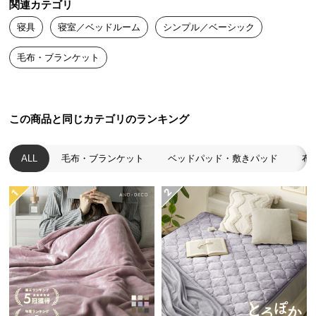
関連カテゴリ
送
寝具
寝室／ベッドルーム
シンプル／ベーシック
料
に
毛布・ブランケット
つ
い
て
この商品と同じカテゴリのランキング
大
型
商
ALL
毛布・ブランケット
ベッドパッド・敷きパッド
布
品
の
配
送
に
つ
い
て