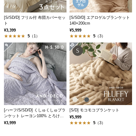
経
路
[S/SD/D] フリル付 布団カバーセッ
[S/SD/D] エアロゲルブランケット
に
ト
140×200cm
つ
¥3,399
¥5,999
い
5
（1）
5
（3）
て
返
品・
キ
ャ
ン
セ
ル
に
つ
[ハーフ/S/SD/D] くしゅくしゅブラ
[S/D] モコモコブランケット
ンケット レーヨン100% とろける
い
¥5,999
肌触り
¥3,999
5
（3）
て