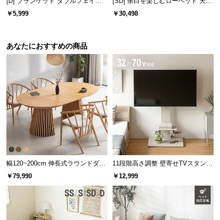
[D] ブランケット ダブルフェイス
[SD] 余白を楽しむローベッド 天然
l
フランネル＆ボア生地
木調 ステージベッド マットレス付
l
￥5,999
￥30,498
き
あなたにおすすめの商品
幅120~200cm 伸長式ラウンドダイ
11段階高さ調整 壁寄せTVスタンド
ニングテーブル 6人掛け 天然木突
キャスター付き 上下左右角度調節
￥79,990
￥12,999
板 美しい格子デザイン
機能