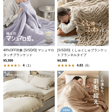
つ
い
て
開
梱
設
置
40%OFF対象 [S/SD/D] マシュマロ
[S/SD/D] くしゅくしゅブランケッ
サ
タッチブランケット
トフランネルタイプ
ー
¥5,999
¥4,999
ビ
4
（1）
4.83
（6）
ス
に
つ
い
て
搬
入