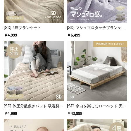
サ
ポ
ー
ト
[SD] 4層ブランケット
[SD] マシュマロタッチブランケッ
ト
￥4,999
￥6,499
お
知
ら
せ
ブ
ロ
グ
[SD] 体圧分散敷きパッド 吸湿発熱
[SD] 余白を楽しむローベッド 天然
マイクロファイバー
木調 ステージベッド プレミアムマ
￥4,999
￥43,998
ットレス付き
企
業