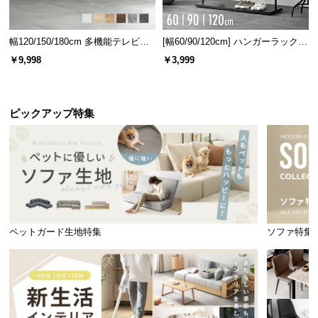
幅120/150/180cm 多機能テレビボ
[幅60/90/120cm] ハンガーラック
ード 木目/石目調 オープン収納・
スチール 4段階高さ調節 サイドフ
￥9,998
￥3,999
引き出し収納付き
ック オープンラック シンプル
ピックアップ特集
ペットガード生地特集
ソファ特集