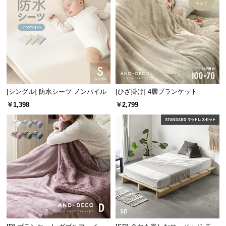
情
報
©
M
O
D
E
R
[シングル] 防水シーツ ノンパイル
[ひざ掛け] 4層ブランケット
N
￥1,398
￥2,799
D
E
C
O
C
o.,
L
t
d.
A