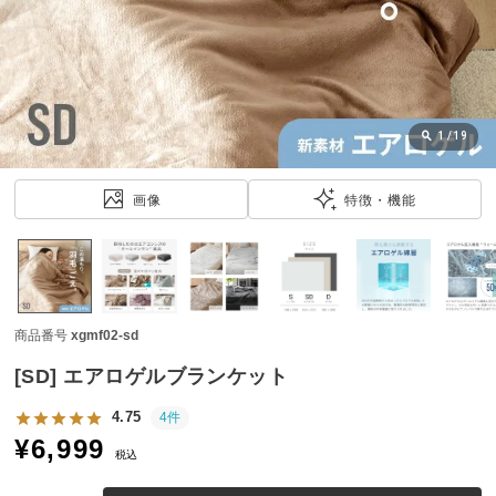
近
チ
ェ
ッ
ク
し
1
/
19
た
ア
画像
特徴・機能
イ
テ
ム
商品番号
xgmf02-sd
特
集
[SD] エアロゲルブランケット
一
覧
4.75
4件
¥
6,999
税込
人