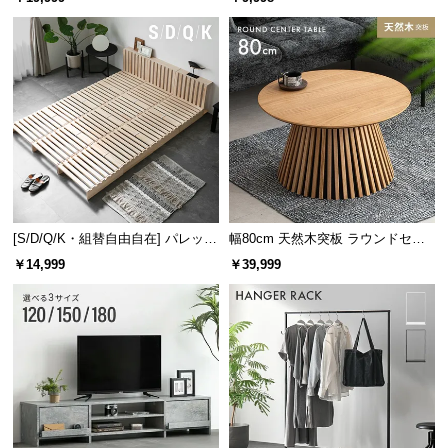
け
[S/D/Q/K・組替自由自在] パレット
幅80cm 天然木突板 ラウンドセン
ベッド 8/12/16枚セット
ターテーブル 美しい格子デザイン
￥14,999
￥39,999