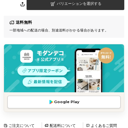
バリエーションを選択する
気
ア
イ
送料無料
テ
一部地域への配送の場合、別途送料がかかる場合があります。
ム
ラ
ン
キ
ン
グ
商
品
カ
Google Play
テ
ゴ
リ
か
ご注文について
配送料について
よくあるご質問