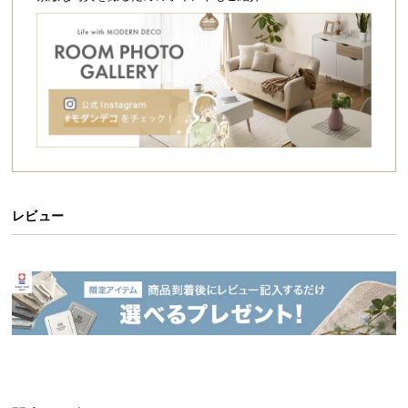
シ
ョ
ッ
ピ
ン
グ
ガ
イ
ド
お
レビュー
支
払
い
に
つ
い
て
配