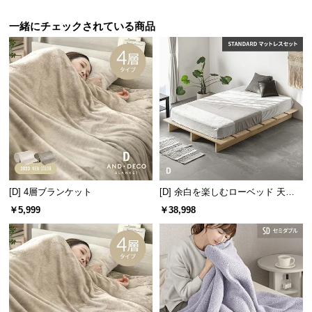
保
証
一緒にチェックされている商品
に
つ
い
て
会
員
規
約
に
[D] 4層ブランケット
[D] 余白を楽しむローベッド 天然
つ
木調 ステージベッド マットレス付
￥5,999
￥38,998
い
き
て
お
客
様