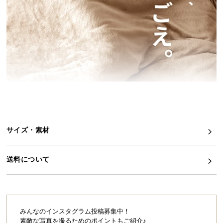
イ
ン
テ
リ
ア
コ
ー
デ
ィ
ネ
サイズ・素材
ー
ト
か
送料について
ら
探
す
みんなのインスタグラム投稿募集中！
素敵な写真を撮るためのポイントもご紹介♪