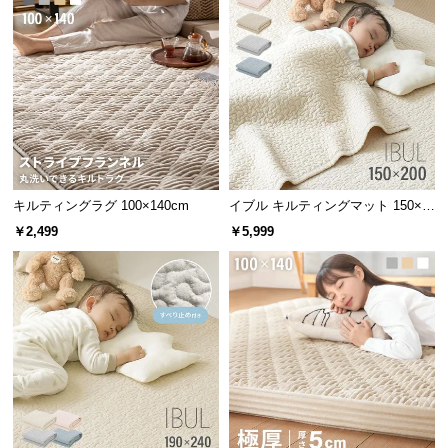
情
報
©
M
O
D
E
R
N
キルティングラグ 100×140cm
イブル キルティングマット 150×2
D
00cm コットン100%
￥2,499
￥5,999
E
C
O
C
o.,
L
t
d.
A