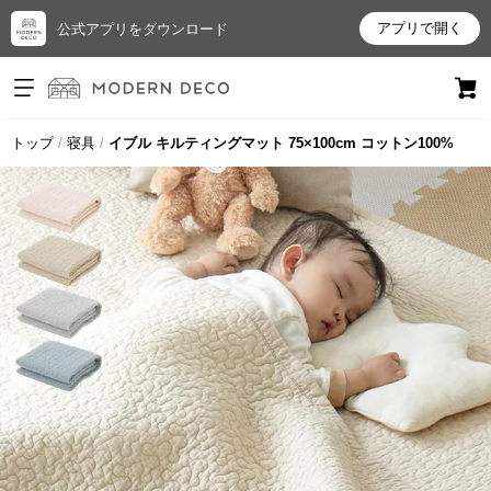
アプリで開く
公式アプリをダウンロード
ログイン
新規会員登録
トップ
寝具
イブル キルティングマット 75×100cm コットン100%
お
気
に
入
り
ア
イ
テ
ム
最