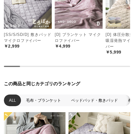
中
型
商
品
の
[SS/S/SD/D] 敷きパッド
[D] ブランケット マイク
[D] 体圧分散
配
マイクロファイバー
ロファイバー
吸湿発熱マイ
送
￥2,999
￥4,999
バー
に
￥5,999
つ
い
て
この商品と同じカテゴリのランキング
小
型
商
ALL
毛布・ブランケット
ベッドパッド・敷きパッド
布
品
の
配
送
に