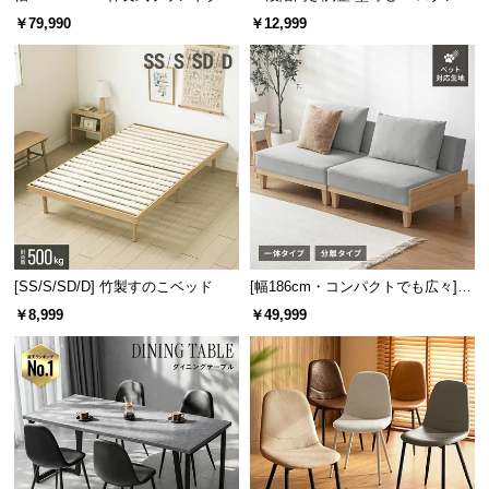
ニングテーブル 6人掛け 天然木突
キャスター付き 上下左右角度調節
￥79,990
￥12,999
板 美しい格子デザイン
機能
[SS/S/SD/D] 竹製すのこベッド
[幅186cm・コンパクトでも広々] 3
人掛けソファベッド リクライニン
￥8,999
￥49,999
グ 天然木フレーム 北欧