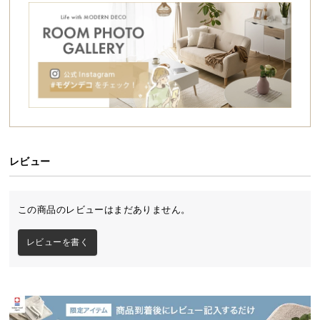
シ
ョ
ッ
ピ
ン
グ
ガ
イ
ド
レビュー
お
支
払
この商品のレビューはまだありません。
い
に
レビューを書く
つ
い
て
配