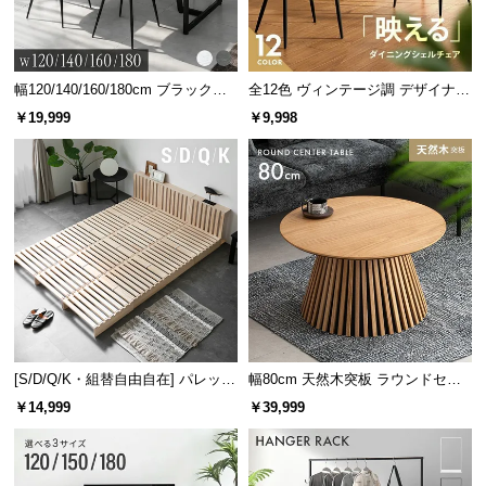
幅120/140/160/180cm ブラックフ
全12色 ヴィンテージ調 デザイナー
レーム ダイニング 大理石調 4人掛
ズシェルチェア
￥19,999
￥9,998
け
[S/D/Q/K・組替自由自在] パレット
幅80cm 天然木突板 ラウンドセン
ベッド 8/12/16枚セット
ターテーブル 美しい格子デザイン
￥14,999
￥39,999