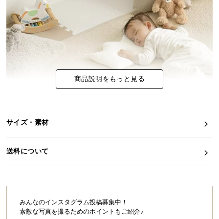
イ
ン
テ
リ
ア
コ
商品説明をもっと見る
ー
デ
ィ
ネ
サイズ・素材
ー
ト
か
送料について
ら
探
す
みんなのインスタグラム投稿募集中！
素敵な写真を撮るためのポイントもご紹介♪