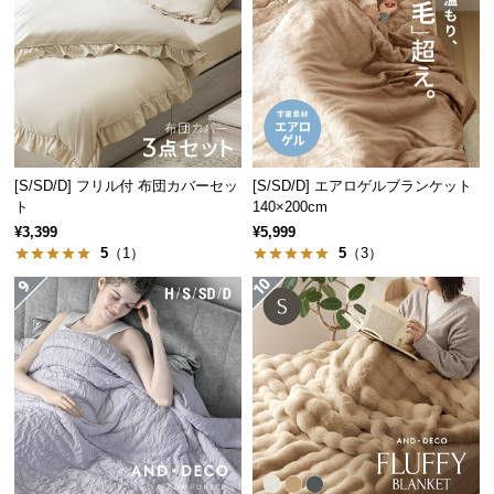
保
証
に
つ
い
て
会
[S/SD/D] フリル付 布団カバーセッ
[S/SD/D] エアロゲルブランケット
ト
140×200cm
員
¥3,399
¥5,999
規
5
（1）
5
（3）
約
に
つ
い
て
お
客
様