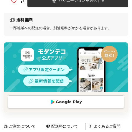
バリエーションを選択する
気
ア
送料無料
イ
テ
一部地域への配送の場合、別途送料がかかる場合があります。
ム
ラ
ン
キ
ン
グ
商
品
Google Play
カ
テ
ゴ
リ
ご注文について
配送料について
よくあるご質問
か