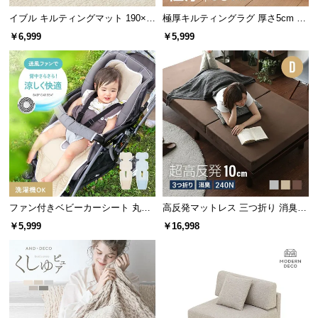
l
イブル キルティングマット 190×2
極厚キルティングラグ 厚さ5cm 10
l
40cm 滑り止め付き
0×140cm
￥6,999
￥5,999
ファン付きベビーカーシート 丸洗
高反発マットレス 三つ折り 消臭
いOK リモコン操作対応 通気性抜
高密度ハード 厚さ10cm D
￥5,999
￥16,998
群 夏の熱対策に最適