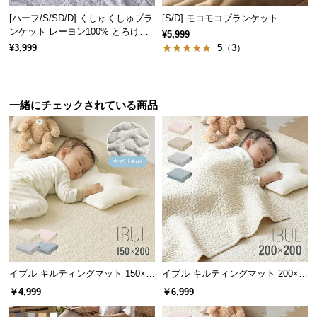
サ
[ハーフ/S/SD/D] くしゅくしゅブラ
[S/D] モコモコブランケット
ポ
ンケット レーヨン100% とろける
¥5,999
肌触り
ー
¥3,999
5
（3）
ト
一緒にチェックされている商品
お
知
ら
せ
ブ
ロ
グ
イブル キルティングマット 150×2
イブル キルティングマット 200×2
00cm 滑り止め付き
00cm コットン100%
￥4,999
￥6,999
企
業