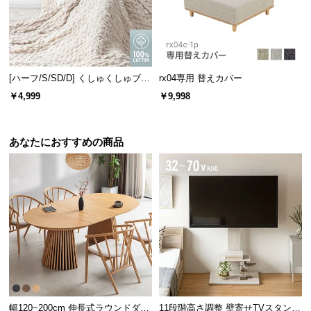
[ハーフ/S/SD/D] くしゅくしゅブラ
rx04専用 替えカバー
ンケット 天然コットン100% 洗え
￥4,999
￥9,998
る
あなたにおすすめの商品
幅120~200cm 伸長式ラウンドダイ
11段階高さ調整 壁寄せTVスタンド