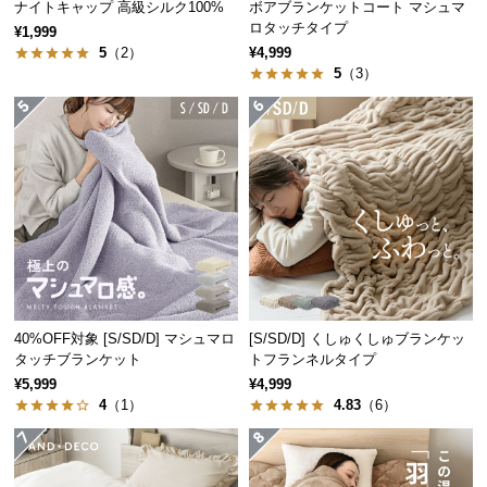
ナイトキャップ 高級シルク100%
ボアブランケットコート マシュマ
経
ロタッチタイプ
¥1,999
路
5
（2）
¥4,999
に
5
（3）
つ
い
て
返
品・
キ
ャ
ン
セ
40%OFF対象 [S/SD/D] マシュマロ
[S/SD/D] くしゅくしゅブランケッ
ル
タッチブランケット
トフランネルタイプ
に
¥5,999
¥4,999
つ
4
（1）
4.83
（6）
い
て