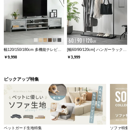
幅120/150/180cm 多機能テレビボ
[幅60/90/120cm] ハンガーラック
ード 木目/石目調 オープン収納・
スチール 4段階高さ調節 サイドフ
￥9,998
￥3,999
引き出し収納付き
ック オープンラック シンプル
ピックアップ特集
ペットガード生地特集
ソファ特集