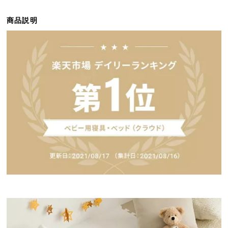
ら
探
商品説明
す
イ
ン
テ
リ
ア
テ
イ
ス
ト
か
ら
探
す