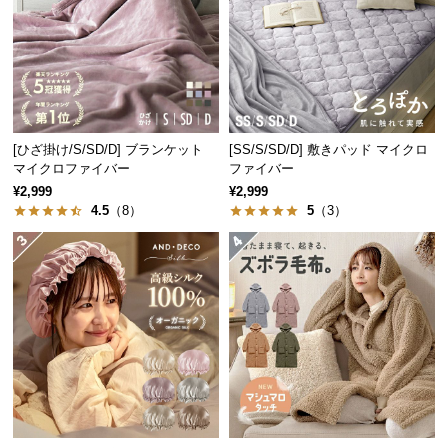
つ
い
て
開
梱
[ひざ掛け/S/SD/D] ブランケット
[SS/S/SD/D] 敷きパッド マイクロ
設
マイクロファイバー
ファイバー
置
¥2,999
¥2,999
サ
4.5
（8）
5
（3）
ー
ビ
ス
に
つ
い
て
搬
入