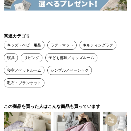
送
料
に
つ
い
関連カテゴリ
て
キッズ・ベビー用品
ラグ・マット
キルティングラグ
大
寝具
リビング
子ども部屋／キッズルーム
型
商
寝室／ベッドルーム
シンプル／ベーシック
品
の
毛布・ブランケット
配
送
に
つ
この商品を買った人はこんな商品も買っています
い
て