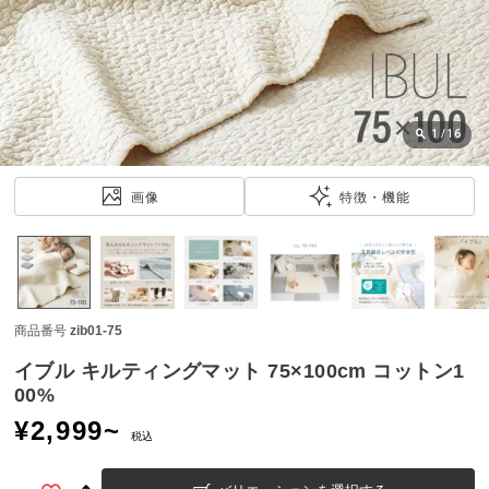
近
チ
ェ
ッ
ク
し
1
/
16
た
ア
画像
特徴・機能
イ
テ
ム
商品番号
zib01-75
特
集
イブル キルティングマット 75×100cm コットン1
一
00%
覧
¥
2,999
~
税込
人