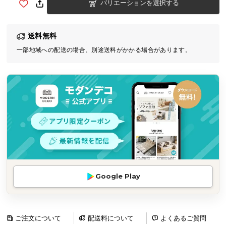
バリエーションを選択する
気
ア
イ
送料無料
テ
一部地域への配送の場合、別途送料がかかる場合があります。
ム
ラ
ン
キ
ン
グ
商
品
カ
Google Play
テ
ゴ
リ
ご注文について
配送料について
よくあるご質問
か