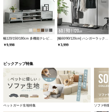
幅120/150/180cm 多機能テレビボ
[幅60/90/120cm] ハンガーラック
ード 木目/石目調 オープン収納・
スチール 4段階高さ調節 サイドフ
￥9,998
￥3,999
引き出し収納付き
ック オープンラック シンプル
ピックアップ特集
ペットガード生地特集
ソファ特集