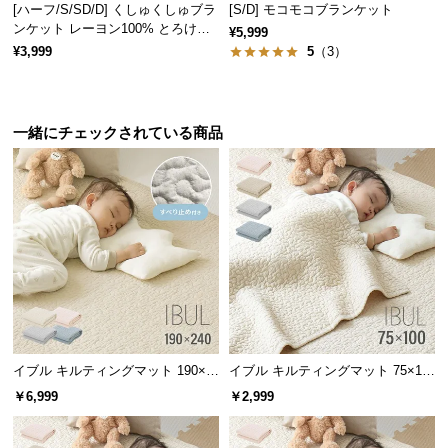
[ハーフ/S/SD/D] くしゅくしゅブラ
[S/D] モコモコブランケット
サ
ンケット レーヨン100% とろける
¥5,999
ポ
肌触り
¥3,999
5
（3）
ー
ト
一緒にチェックされている商品
お
知
ら
せ
ブ
ロ
グ
イブル キルティングマット 190×2
イブル キルティングマット 75×10
40cm 滑り止め付き
0cm コットン100%
￥6,999
￥2,999
企
業