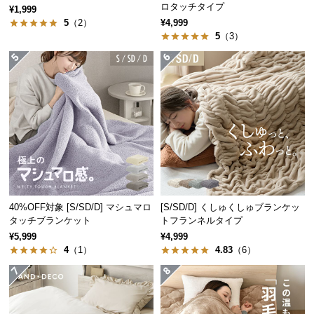
ロタッチタイプ
経
¥1,999
5
（2）
¥4,999
路
5
（3）
に
つ
い
て
返
品・
キ
ャ
ン
セ
40%OFF対象 [S/SD/D] マシュマロ
[S/SD/D] くしゅくしゅブランケッ
ル
タッチブランケット
トフランネルタイプ
に
¥5,999
¥4,999
4
（1）
4.83
（6）
つ
い
て