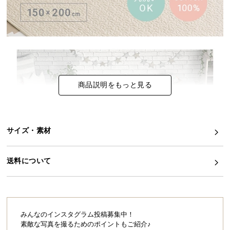
イ
ン
テ
リ
ア
コ
商品説明をもっと見る
ー
デ
ィ
ネ
サイズ・素材
ー
ト
か
送料について
ら
探
す
みんなのインスタグラム投稿募集中！
素敵な写真を撮るためのポイントもご紹介♪