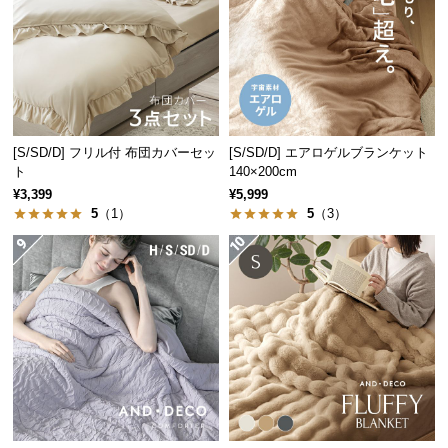
保
証
に
つ
い
て
[S/SD/D] フリル付 布団カバーセッ
[S/SD/D] エアロゲルブランケット
会
ト
140×200cm
員
¥3,399
¥5,999
規
5
（1）
5
（3）
約
に
つ
い
て
お
客
様