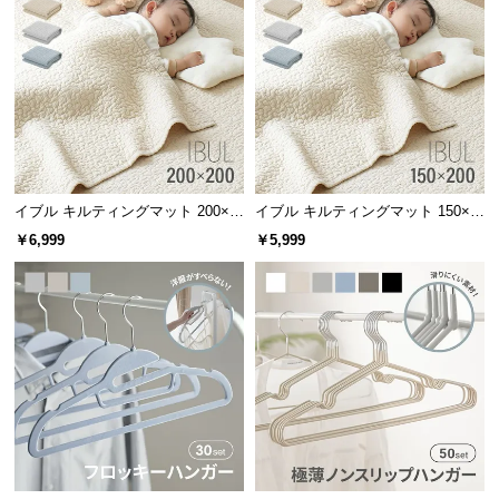
情
報
©
M
O
D
E
R
イブル キルティングマット 200×2
イブル キルティングマット 150×2
N
00cm コットン100%
00cm コットン100%
￥6,999
￥5,999
D
E
C
O
C
o.,
L
t
d.
A