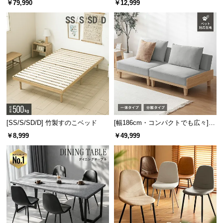
￥79,990
￥12,999
板 美しい格子デザイン
機能
[SS/S/SD/D] 竹製すのこベッド
[幅186cm・コンパクトでも広々] 3
人掛けソファベッド リクライニン
￥8,999
￥49,999
グ 天然木フレーム 北欧