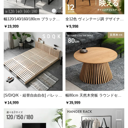
幅120/140/160/180cm ブラックフ
全12色 ヴィンテージ調 デザイナー
レーム ダイニング 大理石調 4人掛
ズシェルチェア
￥19,999
￥9,998
け
[S/D/Q/K・組替自由自在] パレット
幅80cm 天然木突板 ラウンドセン
ベッド 8/12/16枚セット
ターテーブル 美しい格子デザイン
￥14,999
￥39,999