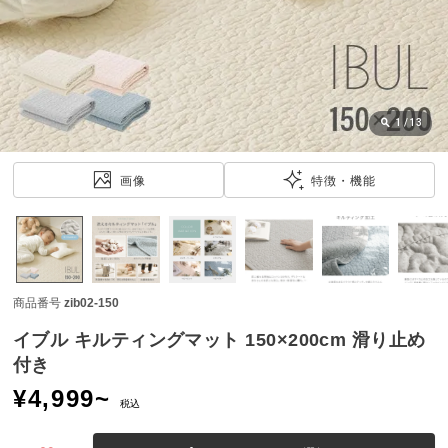
近
チ
ェ
ッ
ク
し
1
/
13
た
ア
画像
特徴・機能
イ
テ
ム
商品番号
zib02-150
特
集
イブル キルティングマット 150×200cm 滑り止め
一
付き
覧
¥
4,999
~
税込
人