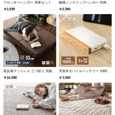
l
フロッキーハンガー 30本セット
極薄ノンスリップハンガー 50本セ
l
ット
￥2,699
￥2,580
高反発マットレス 三つ折り 消臭
天然木モバイルバッテリー 10000m
高密度ハード 厚さ10cm D
Ah USB-C/USB-A 2台同時充電対応
￥16,998
￥3,000