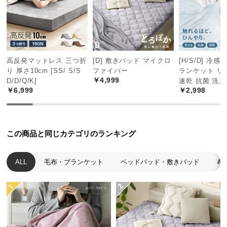
中
型
商
品
の
高反発マットレス 三つ折
[D] 敷きパッド マイクロ
[H/S/D] 冷
配
り 厚さ10cm [SS/ S/S
ファイバー
ランケット リ
送
￥4,999
D/D/Q/K]
速乾 抗菌 洗
に
￥6,999
￥2,998
つ
い
て
この商品と同じカテゴリのランキング
小
型
ALL
毛布・ブランケット
ベッドパッド・敷きパッド
布
商
品
の
配
送
に