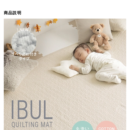
ら
探
商品説明
す
イ
ン
テ
リ
ア
テ
イ
ス
ト
か
ら
探
す