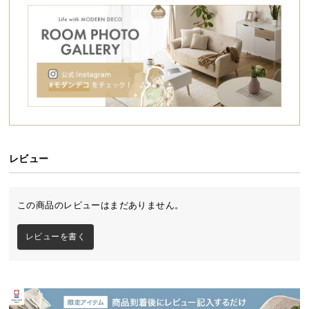
シ
ョ
ッ
ピ
ン
グ
ガ
イ
ド
レビュー
お
支
払
この商品のレビューはまだありません。
い
に
レビューを書く
つ
い
て
配