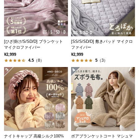
つ
い
て
開
[ひざ掛け/S/SD/D] ブランケット
[SS/S/SD/D] 敷きパッド マイクロ
梱
マイクロファイバー
ファイバー
設
¥2,999
¥2,999
置
4.5
（8）
5
（3）
サ
ー
ビ
ス
に
つ
い
て
搬
入
ナイトキャップ 高級シルク100%
ボアブランケットコート マシュマ