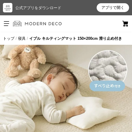
アプリで開く
公式アプリをダウンロード
ログイン
新規会員登録
トップ
寝具
イブル キルティングマット 150×200cm 滑り止め付き
お
気
に
入
り
ア
イ
テ
ム
最