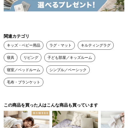
送
料
に
つ
い
関連カテゴリ
て
キッズ・ベビー用品
ラグ・マット
キルティングラグ
大
型
寝具
リビング
子ども部屋／キッズルーム
商
寝室／ベッドルーム
シンプル／ベーシック
品
の
毛布・ブランケット
配
送
に
つ
この商品を買った人はこんな商品も買っています
い
て