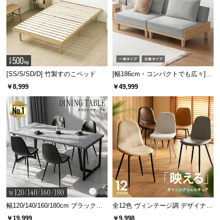
[SS/S/SD/D] 竹製すのこベッド
[幅186cm・コンパクトでも広々] 3
人掛けソファベッド リクライニン
￥8,999
￥49,999
グ 天然木フレーム 北欧
ふっくらふわふわの触り心地
たっぷりと空気を含んだ柔らかさで、ふわふわとし
た気持ちの良いクッション性があります。
幅120/140/160/180cm ブラックフ
全12色 ヴィンテージ調 デザイナー
レーム ダイニング 大理石調 4人掛
ズシェルチェア
￥19,999
￥9,998