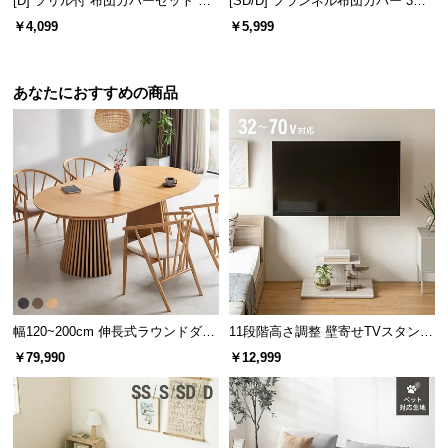
[D] フリル付 布団カバーセット シ
[SD/D] フランネル布団カバー 3点
アサッカータイプ
セット
￥4,099
￥5,999
あなたにおすすめの商品
ふわっと空気を含んだ軽さ
幅120~200cm 伸長式ラウンドダイ
11段階高さ調整 壁寄せTVスタンド
ボリュームのある中綿は空気を含んでいるのでふわ
っと軽く、朝までストレスフリーな心地よさです。
ニングテーブル 6人掛け 天然木突
キャスター付き 上下左右角度調節
￥79,990
￥12,999
板 美しい格子デザイン
機能