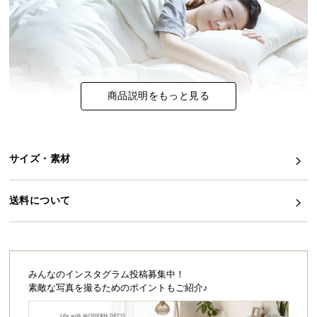
イ
ン
テ
リ
ア
商品説明をもっと見る
コ
ー
デ
ィ
サイズ・素材
ネ
すぐに使える、充実の5点セット!
ー
送料について
掛け布団・敷き布団・枕(2個)の寝具4点に、便利な収
ト
納ケースも付いた計
5点
セットです。
か
ら
探
す
みんなのインスタグラム投稿募集中！
素敵な写真を撮るためのポイントもご紹介♪