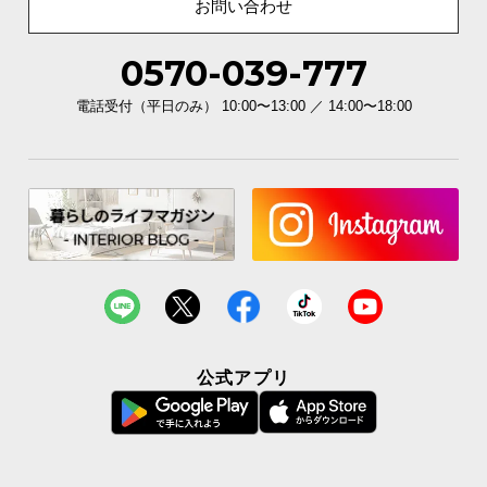
お問い合わせ
国際規格準拠の工場で生産
0570-039-777
ISO9001
認証取得。
ISO(国際標準化機構)が定める品質保証
電話受付（平日のみ） 10:00〜13:00 ／ 14:00〜18:00
で、品質維持・向上を徹底します。
ISO9001とは
製品の設計・開発から製造までの一連の業務を行う生
産者に適用される、品質マネジメントシステムのモデ
ルとなる規格です。
公式アプリ
安心・安全のノンホルムアルデヒド
毎日の快適な睡眠のために。直接肌に触れるものだ
から、安心・安全にこだわりました。