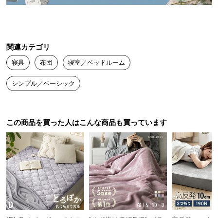
送
ほこりが出にくい
料
に
つ
関連カテゴリ
ふわふわの中綿
い
寝具
布団
寝室／ベッドルーム
て
シンプル／ベーシック
大
二層構造
型
ピーチスキン
抗菌・防臭
商
品
この商品を買った人はこんな商品も買っています
の
配
ゼロホルム
送
国際規格生産
丸洗い可能
に
つ
い
て
他を圧倒するクオリティを実現!