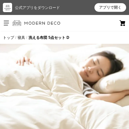
アプリで開く
公式アプリをダウンロード
ログイン
新規会員登録
トップ
寝具
洗える布団 5点セット D
お
気
に
入
り
ア
イ
テ
ム
最