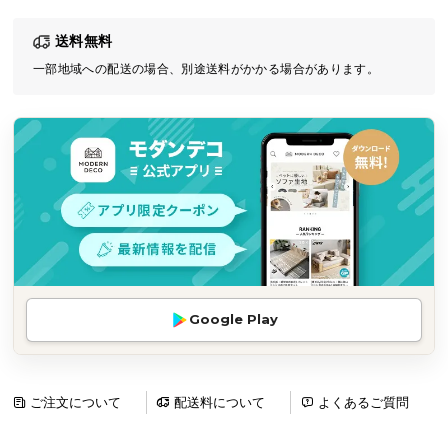
気
送料無料
ア
イ
一部地域への配送の場合、別途送料がかかる場合があります。
テ
ム
ラ
ン
キ
ン
グ
商
Google Play
品
カ
テ
ゴ
ご注文について
配送料について
よくあるご質問
リ
か