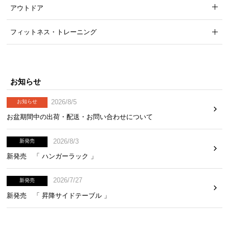
アウトドア
打ち込み本数
170~180本/inch
フィットネス・トレーニング
耐久性を強化した、二層構造
生地の擦れやへたりから中綿が出にくいよう、中綿
お知らせ
と側生地の間に不織布を加えた構造です。
2026/8/5
お知らせ
お盆期間中の出荷・配送・お問い合わせについて
2026/8/3
新発売
新発売 「 ハンガーラック 」
2026/7/27
新発売
新発売 「 昇降サイドテーブル 」