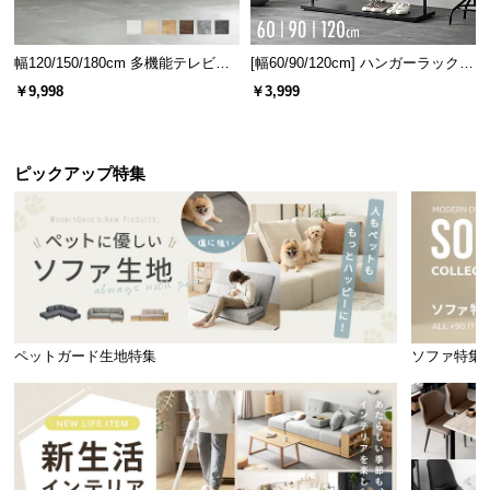
幅120/150/180cm 多機能テレビボ
[幅60/90/120cm] ハンガーラック
ード 木目/石目調 オープン収納・
スチール 4段階高さ調節 サイドフ
￥9,998
￥3,999
引き出し収納付き
ック オープンラック シンプル
ピックアップ特集
抗菌・防臭効果で衛生的
抗菌・防臭効果のある生地は、においの原因となる
細菌の温床になりにくいため清潔で衛生的です。
ペットガード生地特集
ソファ特集