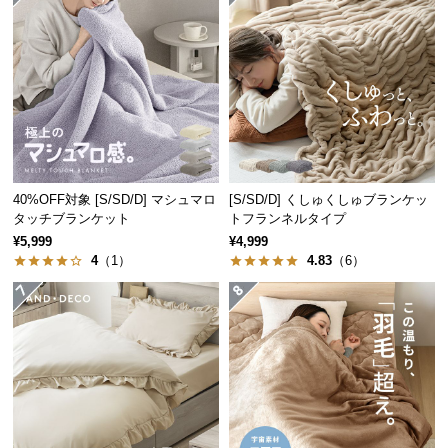
経
1
2
3
路
に
つ
毎日のご使用に
い
ベッドやマットレスと併用でのご使用も可能です。
て
返
品・
40%OFF対象 [S/SD/D] マシュマロ
[S/SD/D] くしゅくしゅブランケッ
タッチブランケット
トフランネルタイプ
中空ポリエステル100%のふわふわ中綿
キ
¥5,999
¥4,999
ャ
4
（1）
4.83
（6）
ン
ふんだんに空気を含んだ約1.9㎏の中綿は暖かく、ふ
セ
わふわとした掛け布団です。
ル
に
つ
い
て