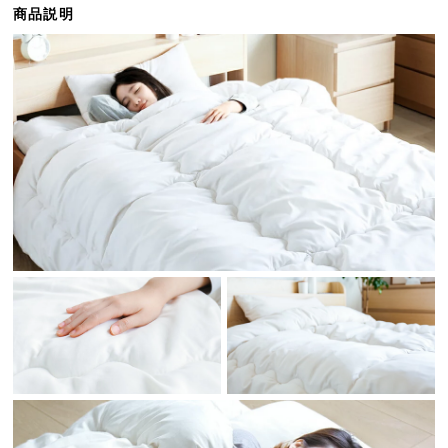
商品説明
ら
探
す
イ
ン
テ
リ
ア
テ
イ
ス
ト
か
ら
探
す