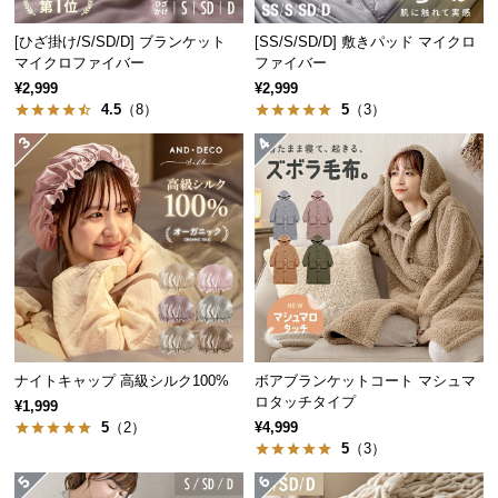
つ
[ひざ掛け/S/SD/D] ブランケット
[SS/S/SD/D] 敷きパッド マイクロ
い
マイクロファイバー
ファイバー
て
¥2,999
¥2,999
4.5
（8）
5
（3）
さまざまなシーンに対応
開
梱
設
使い勝手が万能だから、さまざまなシーンや用途に
置
合わせてご使用いただけます。
サ
ー
ビ
ス
に
つ
ナイトキャップ 高級シルク100%
ボアブランケットコート マシュマ
い
ロタッチタイプ
¥1,999
て
5
（2）
¥4,999
5
（3）
搬
入