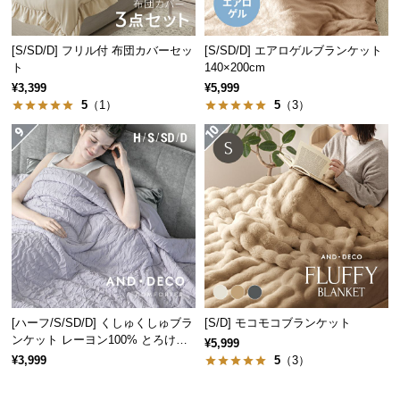
保
証
に
[S/SD/D] フリル付 布団カバーセッ
[S/SD/D] エアロゲルブランケット
つ
ト
140×200cm
い
¥3,399
¥5,999
5
（1）
5
（3）
て
掛け布団（中綿）
約
1.9
㎏
会
員
規
約
底付き感のない敷き布団
に
中綿をたっぷり約3.2㎏使用した、底付き感のないボ
つ
リュームのある敷き布団です。
い
て
[ハーフ/S/SD/D] くしゅくしゅブラ
[S/D] モコモコブランケット
ンケット レーヨン100% とろける
¥5,999
肌触り
お
¥3,999
5
（3）
客
様