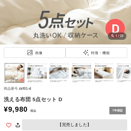
近
チ
ェ
ッ
ク
し
1
/
20
た
ア
画像
特徴・機能
イ
テ
ム
商品番号
zkf01-d
特
集
洗える布団 5点セット D
一
¥
9,980
覧
7年保証
税込
【完売しました】
人