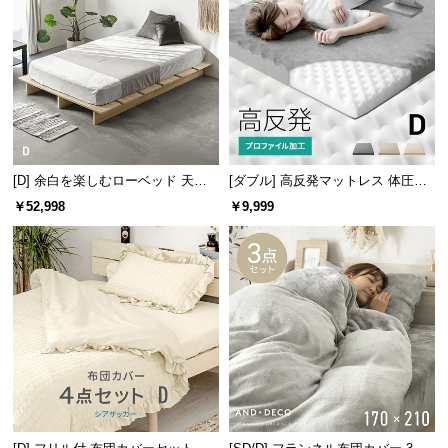
l
l
[D] 余白を楽しむローベッド 天然
[ダブル] 高反発マットレス 体圧分
中空ポリエステル綿とは
木調 ステージベッド プレミアムマ
散プロファイル加工 厚さ10cm 三
￥52,998
￥9,999
ットレス付き
つ折り
ポリエステル繊維の内部を空洞化す
ることで、軽量化と、中に暖かい空
気をふんだんに含むことで暖かさを
持続することができます。
保温性が高く暖かい
中空ポリエステルの中綿は体温で温まった空気を蓄
えることができるので、保温性に優れています。