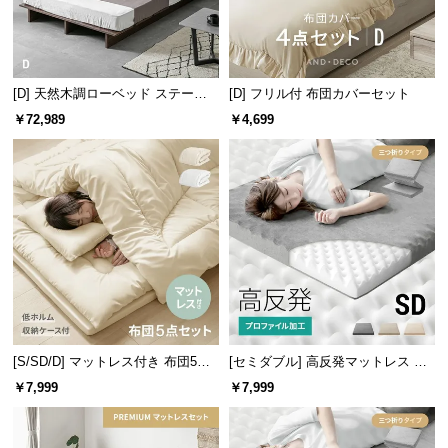
情
報
©
M
[D] 天然木調ローベッド ステージ
[D] フリル付 布団カバーセット
O
ベッド 超極厚マットレス付き（余
￥72,989
￥4,699
D
白フィットサイズ）
枕（中綿）
約
0.5
㎏
E
R
N
D
ほこりが出にくい中空ポリエステル綿
E
C
O
中綿に綿切れしにくい中空ポリエステル綿を使用。
C
アレルギーの原因となるほこりが出にくい素材で
o.,
す。
L
[S/SD/D] マットレス付き 布団5点
[セミダブル] 高反発マットレス 体
セット
圧分散プロファイル加工 厚さ10cm
t
￥7,999
￥7,999
三つ折り
d.
A