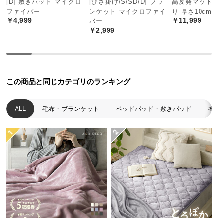
[D] 敷きパッド マイクロ
[ひざ掛け/S/SD/D] ブラ
高反発マットレ
中
ファイバー
ンケット マイクロファイ
り 厚さ10cm 
型
￥4,999
￥11,999
バー
優れた機能で、1年中快適な睡眠を
商
￥2,999
品
ポリエステル100%の布団なので非常に軽く、身体に
の
優しくフィット。夏も冬も快適に、オールシーズン
対応します。品質や寝心地にこだわった布団セット
配
で、もっと快適な睡眠を手に入れませんか?
送
この商品と同じカテゴリのランキング
に
つ
い
ALL
毛布・ブランケット
ベッドパッド・敷きパッド
布
て
小
型
商
品
の
配
送
に