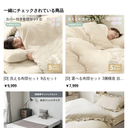
サ
一緒にチェックされている商品
ポ
ー
ト
敷き布団（中綿）
約
3.2
㎏
お
知
ら
せ
ふんわりとフィットする枕
約0.5㎏のふわっとした中綿が、適度なボリュームで
[D] 洗える布団セット 9点セット
[D] 選べる布団セット 3層構造 抗菌
ふんわりと頭にフィットする枕です。
洗える 5点セット
￥9,999
￥7,999
ブ
ロ
グ
企
業