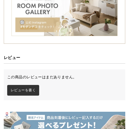
シ
ョ
ッ
ピ
ン
グ
ガ
イ
掛け布団
敷き布団
ド
レビュー
お
枕（2個）
収納ケース
支
この商品のレビューはまだありません。
払
い
レビューを書く
に
たくさんのお客様に選ばれる理由
つ
い
「あったらいいな」をカタチにした、同価格帯で最
高クラスのクオリティを実現しました。
て
配