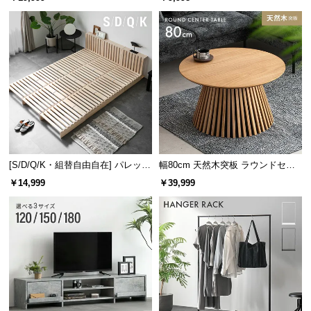
け
極上の肌触りを持つピーチスキン
[S/D/Q/K・組替自由自在] パレット
幅80cm 天然木突板 ラウンドセン
しっとりとしたなめらかな質感、柔らかな肌触り。
ベッド 8/12/16枚セット
ターテーブル 美しい格子デザイン
￥14,999
￥39,999
いつまでも触れていたくなる感触です。