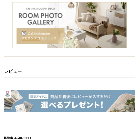
シ
ョ
ッ
ピ
ン
グ
ガ
イ
ド
レビュー
お
支
払
い
に
つ
い
て
配