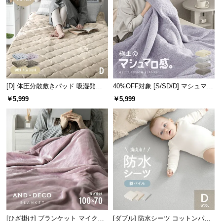
情
報
©
M
O
D
E
[D] 体圧分散敷きパッド 吸湿発熱
40%OFF対象 [S/SD/D] マシュマロ
R
マイクロファイバー
タッチブランケット
N
￥5,999
￥5,999
D
E
C
O
C
o.,
L
t
d.
A
[ひざ掛け] ブランケット マイクロ
[ダブル] 防水シーツ コットンパイ