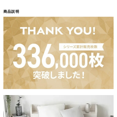
ら
探
商品説明
す
イ
ン
テ
リ
ア
テ
イ
ス
ト
か
ら
探
す