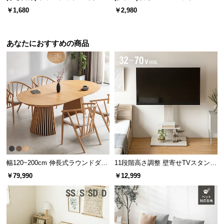
l
ファイバー
ル
￥1,680
￥2,980
l
あなたにおすすめの商品
幅120~200cm 伸長式ラウンドダイ
11段階高さ調整 壁寄せTVスタンド
ニングテーブル 6人掛け 天然木突
キャスター付き 上下左右角度調節
￥79,990
￥12,999
板 美しい格子デザイン
機能