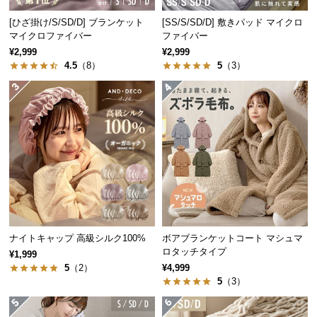
中
型
[ひざ掛け/S/SD/D] ブランケット
[SS/S/SD/D] 敷きパッド マイクロ
マイクロファイバー
ファイバー
商
¥2,999
¥2,999
品
4.5
（8）
5
（3）
の
配
送
に
つ
い
て
小
型
商
ナイトキャップ 高級シルク100%
ボアブランケットコート マシュマ
品
ロタッチタイプ
¥1,999
の
5
（2）
¥4,999
5
（3）
配
送
に