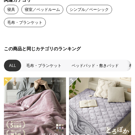
関連カテゴリ
送
寝具
寝室／ベッドルーム
シンプル／ベーシック
料
に
毛布・ブランケット
つ
い
て
この商品と同じカテゴリのランキング
大
型
ALL
毛布・ブランケット
ベッドパッド・敷きパッド
布
商
品
の
配
送
に
つ
い
て