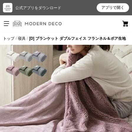
アプリで開く
公式アプリをダウンロード
ログイン
新規会員登録
トップ
寝具
[D] ブランケット ダブルフェイス フランネル＆ボア生地
お
気
に
入
り
ア
イ
テ
ム
最