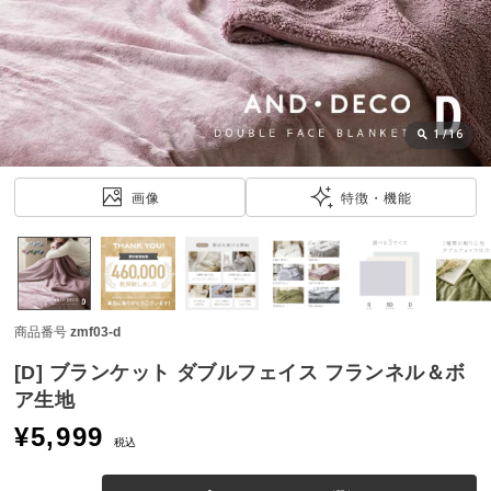
近
チ
ェ
ッ
ク
し
1
/
16
た
ア
画像
特徴・機能
イ
テ
ム
商品番号
zmf03-d
特
集
[D] ブランケット ダブルフェイス フランネル＆ボ
一
ア生地
覧
¥
5,999
税込
人