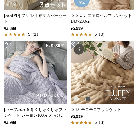
経
路
[S/SD/D] フリル付 布団カバーセッ
[S/SD/D] エアロゲルブランケット
に
ト
140×200cm
つ
¥3,399
¥5,999
い
5
（1）
5
（3）
て
返
品・
キ
ャ
ン
セ
ル
に
[ハーフ/S/SD/D] くしゅくしゅブラ
[S/D] モコモコブランケット
つ
ンケット レーヨン100% とろける
¥5,999
い
肌触り
¥3,999
5
（3）
て