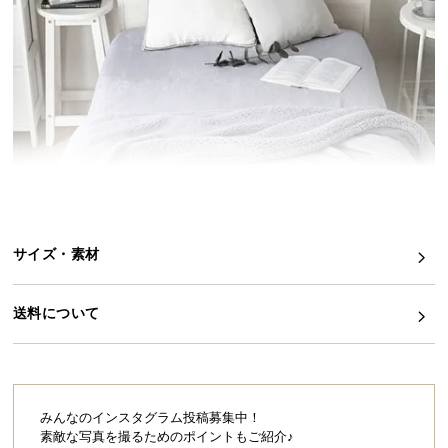
イ
ン
テ
リ
ア
コ
ー
デ
ィ
ネ
サイズ・素材
ー
ト
か
送料について
ら
探
す
みんなのインスタグラム投稿募集中！
素敵な写真を撮るためのポイントもご紹介♪