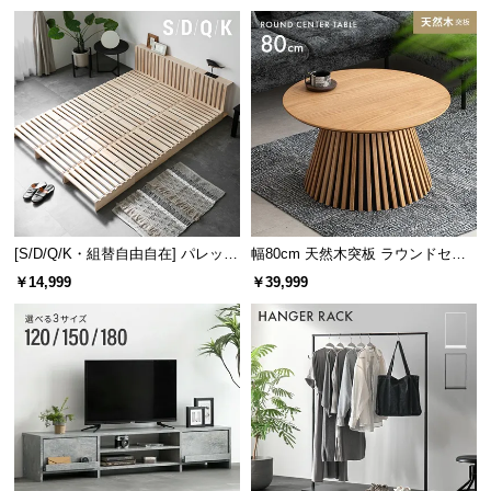
け
[S/D/Q/K・組替自由自在] パレット
幅80cm 天然木突板 ラウンドセン
ベッド 8/12/16枚セット
ターテーブル 美しい格子デザイン
￥14,999
￥39,999