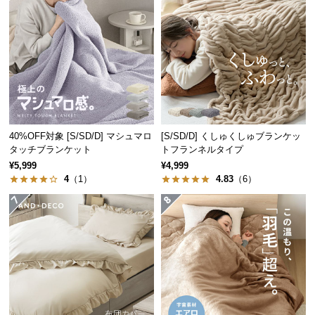
つ
い
て
開
梱
設
置
40%OFF対象 [S/SD/D] マシュマロ
[S/SD/D] くしゅくしゅブランケッ
サ
タッチブランケット
トフランネルタイプ
ー
¥5,999
¥4,999
ビ
4
（1）
4.83
（6）
ス
に
つ
い
て
搬
入