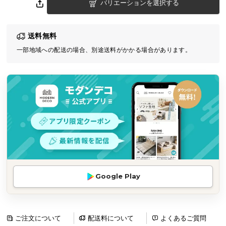
バリエーションを選択する
気
ア
イ
送料無料
テ
一部地域への配送の場合、別途送料がかかる場合があります。
ム
ラ
ン
キ
ン
グ
商
品
カ
Google Play
テ
ゴ
リ
ご注文について
配送料について
よくあるご質問
か