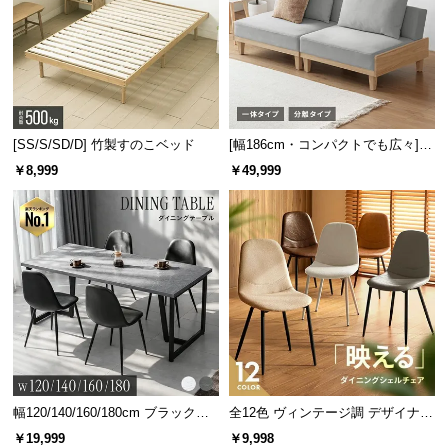
[SS/S/SD/D] 竹製すのこベッド
[幅186cm・コンパクトでも広々] 3
人掛けソファベッド リクライニン
￥8,999
￥49,999
グ 天然木フレーム 北欧
幅120/140/160/180cm ブラックフ
全12色 ヴィンテージ調 デザイナー
レーム ダイニング 大理石調 4人掛
ズシェルチェア
￥19,999
￥9,998