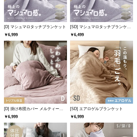
サ
ポ
ー
[D] マシュマロタッチブランケット
[SD] マシュマロタッチブランケッ
ト
ト
￥6,999
￥6,499
お
知
ら
せ
ブ
ロ
グ
[D] 掛け布団カバー メルティータ
[SD] エアロゲルブランケット
ッチ マイクロファイバー
￥6,999
￥6,999
企
業