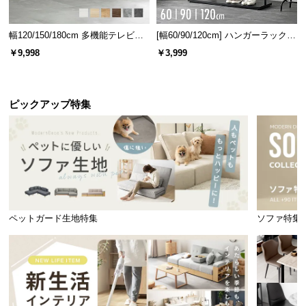
幅120/150/180cm 多機能テレビボ
[幅60/90/120cm] ハンガーラック
ード 木目/石目調 オープン収納・
スチール 4段階高さ調節 サイドフ
￥9,998
￥3,999
引き出し収納付き
ック オープンラック シンプル
ピックアップ特集
ペットガード生地特集
ソファ特集