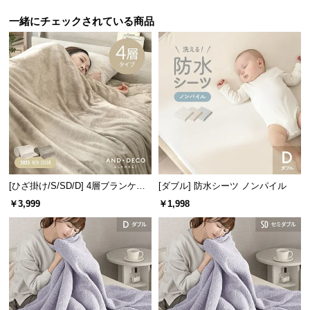
保
証
一緒にチェックされている商品
に
つ
い
て
会
員
規
約
に
[ひざ掛け/S/SD/D] 4層ブランケッ
[ダブル] 防水シーツ ノンパイル
つ
ト
￥3,999
￥1,998
い
て
お
客
様