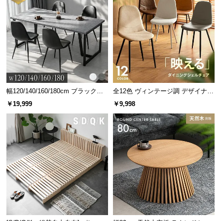
幅120/140/160/180cm ブラックフ
全12色 ヴィンテージ調 デザイナー
レーム ダイニング 大理石調 4人掛
ズシェルチェア
￥19,999
￥9,998
け