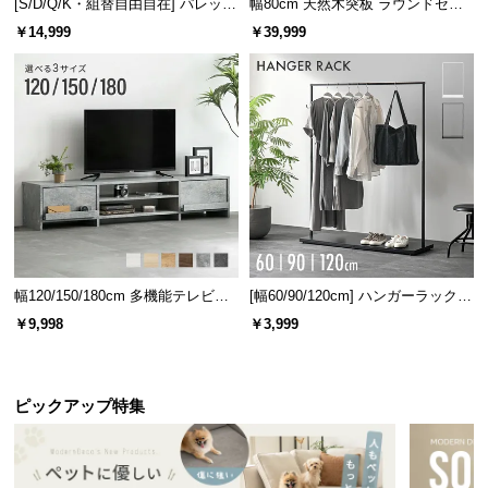
[S/D/Q/K・組替自由自在] パレット
幅80cm 天然木突板 ラウンドセン
ベッド 8/12/16枚セット
ターテーブル 美しい格子デザイン
￥14,999
￥39,999
幅120/150/180cm 多機能テレビボ
[幅60/90/120cm] ハンガーラック
ード 木目/石目調 オープン収納・
スチール 4段階高さ調節 サイドフ
￥9,998
￥3,999
引き出し収納付き
ック オープンラック シンプル
ピックアップ特集