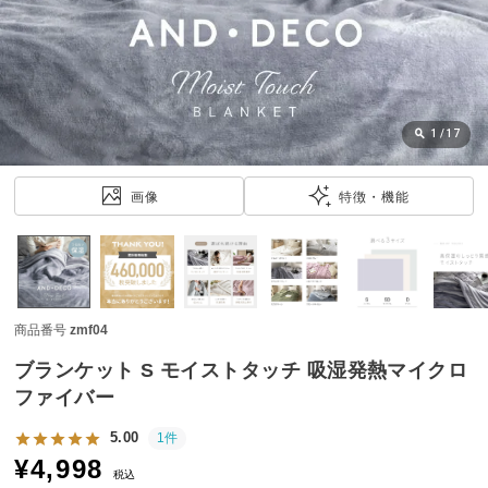
近
チ
ェ
ッ
ク
し
1
/
17
た
ア
画像
特徴・機能
イ
テ
ム
商品番号
zmf04
特
集
ブランケット S モイストタッチ 吸湿発熱マイクロ
一
ファイバー
覧
5.00
1件
¥
4,998
税込
人