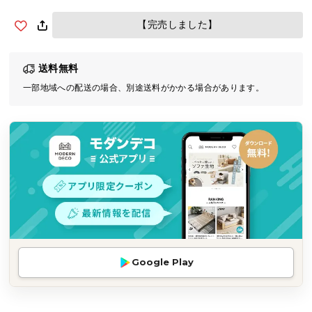
気
【完売しました】
ア
イ
テ
送料無料
ム
一部地域への配送の場合、別途送料がかかる場合があります。
ラ
ン
キ
ン
グ
商
品
カ
テ
Google Play
ゴ
リ
か