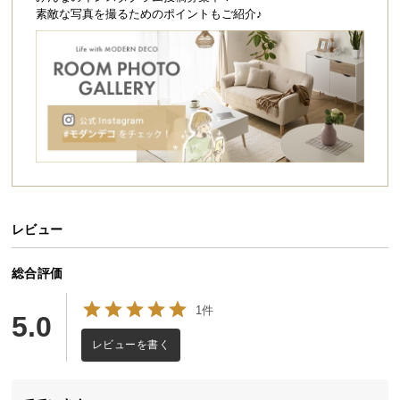
シ
素敵な写真を撮るためのポイントもご紹介♪
ョ
ッ
ピ
ン
グ
ガ
イ
ド
お
支
レビュー
払
い
総合評価
に
1件
つ
5.0
い
レビューを書く
て
配