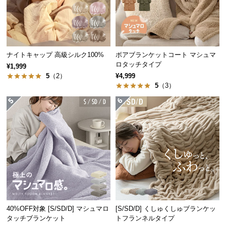
経
路
に
つ
い
ナイトキャップ 高級シルク100%
ボアブランケットコート マシュマ
ロタッチタイプ
て
¥1,999
5
（2）
¥4,999
5
（3）
返
品・
キ
ャ
ン
セ
ル
に
つ
い
て
40%OFF対象 [S/SD/D] マシュマロ
[S/SD/D] くしゅくしゅブランケッ
タッチブランケット
トフランネルタイプ