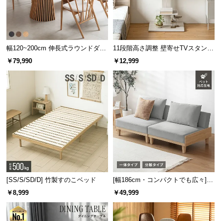
幅120~200cm 伸長式ラウンドダイ
11段階高さ調整 壁寄せTVスタンド
ニングテーブル 6人掛け 天然木突
キャスター付き 上下左右角度調節
￥79,990
￥12,999
板 美しい格子デザイン
機能
[SS/S/SD/D] 竹製すのこベッド
[幅186cm・コンパクトでも広々] 3
人掛けソファベッド リクライニン
￥8,999
￥49,999
グ 天然木フレーム 北欧