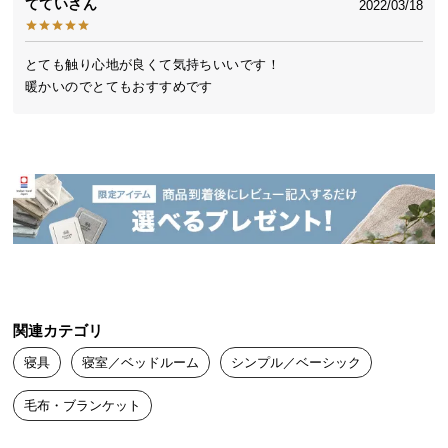
ててい
2022/03/18
送
料
に
とても触り心地が良くて気持ちいいです！

つ
暖かいのでとてもおすすめです
い
て
大
型
商
品
の
配
送
関連カテゴリ
に
つ
寝具
寝室／ベッドルーム
シンプル／ベーシック
い
毛布・ブランケット
て