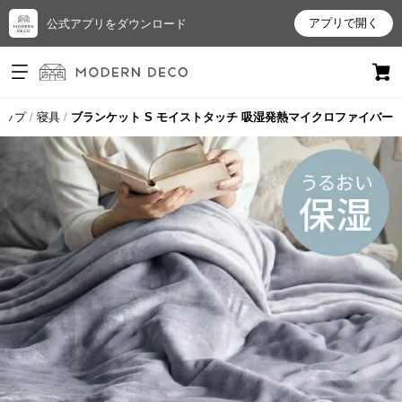
アプリで開く
公式アプリをダウンロード
ログイン
新規会員登録
トップ
寝具
ブランケット S モイストタッチ 吸湿発熱マイクロファイバー
お
気
に
入
り
ア
イ
テ
ム
最