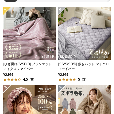
つ
い
て
開
梱
設
置
サ
ー
[ひざ掛け/S/SD/D] ブランケット
[SS/S/SD/D] 敷きパッド マイクロ
ビ
マイクロファイバー
ファイバー
ス
¥2,999
¥2,999
に
4.5
（8）
5
（3）
つ
い
て
搬
入