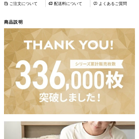
ご注文について
配送料について
よくあるご質問
ら
探
す
商品説明
イ
ン
テ
リ
ア
テ
イ
ス
ト
か
ら
探
す