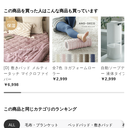
中
型
この商品を買った人はこんな商品も買っています
商
品
の
配
送
に
つ
い
て
[D] 敷きパッド メルティ
全7色 ヨガフォームロー
自動ソープデ
ータッチ マイクロファイ
ラー
ー 液体タイプ
￥2,999
￥2,999
バー
小
￥6,998
型
商
品
の
この商品と同じカテゴリのランキング
配
送
ALL
毛布・ブランケット
ベッドパッド・敷きパッド
布
に