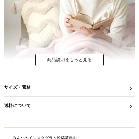
イ
ン
テ
リ
ア
コ
ー
商品説明をもっと見る
デ
ィ
ネ
ー
サイズ・素材
ト
か
ら
送料について
探
す
みんなのインスタグラム投稿募集中！