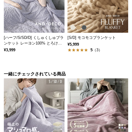
サ
ポ
ー
ト
[ハーフ/S/SD/D] くしゅくしゅブラ
[S/D] モコモコブランケット
ンケット レーヨン100% とろける
¥5,999
お
肌触り
¥3,999
5
（3）
知
ら
せ
一緒にチェックされている商品
ブ
ロ
グ
企
業