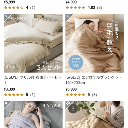
保
¥5,999
¥4,999
4
（1）
4.83
（6）
証
に
つ
い
て
会
員
規
約
に
[S/SD/D] フリル付 布団カバーセッ
[S/SD/D] エアロゲルブランケット
つ
ト
140×200cm
い
¥3,399
¥5,999
て
5
（1）
5
（3）
お
客
様