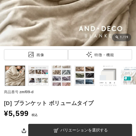
近
チ
ェ
ッ
ク
し
1
/
19
た
ア
画像
特徴・機能
イ
テ
ム
商品番号
zmf09-d
特
集
[D] ブランケット ボリュームタイプ
一
¥
5,599
覧
税込
バリエーションを選択する
人