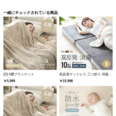
保
証
一緒にチェックされている商品
に
つ
い
て
会
員
規
約
に
つ
[D] 4層ブランケット
高反発マットレス 三つ折り 消臭
い
スタンダード 厚さ10cm K
￥5,999
￥15,998
て
お
客
様