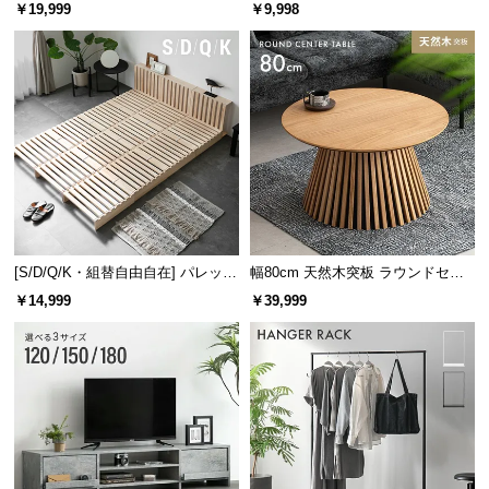
レーム ダイニング 大理石調 4人掛
ズシェルチェア
￥19,999
￥9,998
け
[S/D/Q/K・組替自由自在] パレット
幅80cm 天然木突板 ラウンドセン
ベッド 8/12/16枚セット
ターテーブル 美しい格子デザイン
￥14,999
￥39,999