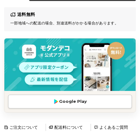
気
送料無料
ア
イ
一部地域への配送の場合、別途送料がかかる場合があります。
テ
ム
ラ
ン
キ
ン
グ
商
Google Play
品
カ
テ
ゴ
ご注文について
配送料について
よくあるご質問
リ
か