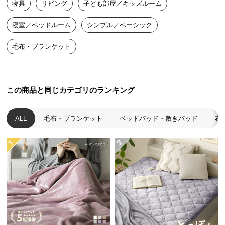
寝具
リビング
子ども部屋／キッズルーム
送
料
寝室／ベッドルーム
シンプル／ベーシック
に
つ
毛布・ブランケット
い
て
大
この商品と同じカテゴリのランキング
型
商
ALL
毛布・ブランケット
ベッドパッド・敷きパッド
布
品
の
配
送
に
つ
い
て