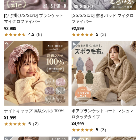
中
型
[ひざ掛け/S/SD/D] ブランケット
[SS/S/SD/D] 敷きパッド マイクロ
商
マイクロファイバー
ファイバー
品
¥2,999
¥2,999
の
4.5
（8）
5
（3）
配
送
に
つ
い
て
小
型
商
品
ナイトキャップ 高級シルク100%
ボアブランケットコート マシュマ
ロタッチタイプ
の
¥1,999
5
（2）
¥4,999
配
5
（3）
送
に