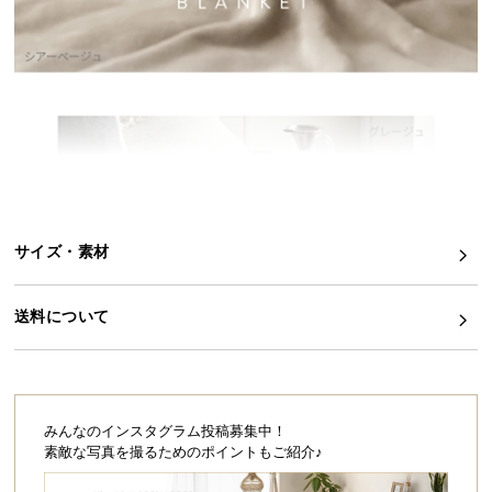
イ
ン
テ
リ
ア
コ
ー
デ
ィ
サイズ・素材
ネ
ー
ト
送料について
か
ら
探
す
みんなのインスタグラム投稿募集中！
素敵な写真を撮るためのポイントもご紹介♪