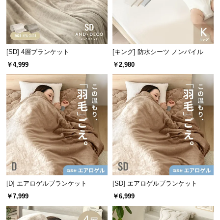
サ
ポ
ー
ト
[SD] 4層ブランケット
[キング] 防水シーツ ノンパイル
￥4,999
￥2,980
お
知
ら
せ
ブ
ロ
グ
[D] エアロゲルブランケット
[SD] エアロゲルブランケット
￥7,999
￥6,999
企
業