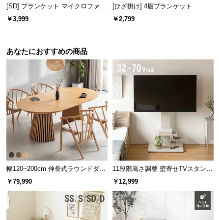
l
[SD] ブランケット マイクロファイ
[ひざ掛け] 4層ブランケット
l
バー
￥3,999
￥2,799
あなたにおすすめの商品
幅120~200cm 伸長式ラウンドダイ
11段階高さ調整 壁寄せTVスタンド
ニングテーブル 6人掛け 天然木突
キャスター付き 上下左右角度調節
￥79,990
￥12,999
板 美しい格子デザイン
機能