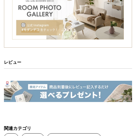
シ
ョ
ッ
ピ
ン
グ
ガ
イ
ド
レビュー
お
支
払
い
に
つ
い
て
関連カテゴリ
配