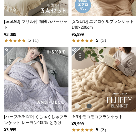
経
路
に
[S/SD/D] フリル付 布団カバーセッ
[S/SD/D] エアロゲルブランケット
つ
ト
140×200cm
い
¥3,399
¥5,999
て
5
（1）
5
（3）
返
品・
キ
ャ
ン
セ
ル
に
つ
[ハーフ/S/SD/D] くしゅくしゅブラ
[S/D] モコモコブランケット
い
ンケット レーヨン100% とろける
¥5,999
て
肌触り
¥3,999
5
（3）