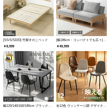
[SS/S/SD/D] 竹製すのこベッド
[幅186cm・コンパクトでも広々] 3
人掛けソファベッド リクライニン
￥8,999
￥49,999
グ 天然木フレーム 北欧
幅120/140/160/180cm ブラックフ
全12色 ヴィンテージ調 デザイナー