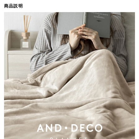
ら
商品説明
探
す
イ
ン
テ
リ
ア
テ
イ
ス
ト
か
ら
探
す