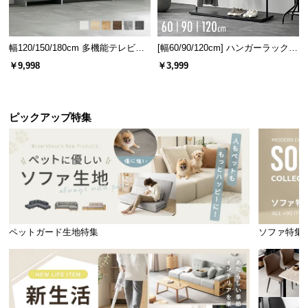
幅120/150/180cm 多機能テレビボ
[幅60/90/120cm] ハンガーラック
ード 木目/石目調 オープン収納・
スチール 4段階高さ調節 サイドフ
￥9,998
￥3,999
引き出し収納付き
ック オープンラック シンプル
ピックアップ特集
ペットガード生地特集
ソファ特集