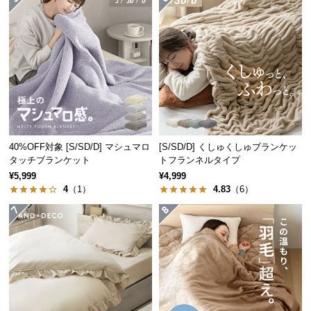
つ
い
て
開
梱
設
置
サ
40%OFF対象 [S/SD/D] マシュマロ
[S/SD/D] くしゅくしゅブランケッ
ー
タッチブランケット
トフランネルタイプ
ビ
¥5,999
¥4,999
4
（1）
4.83
（6）
ス
に
つ
い
て
搬
入