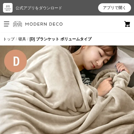
アプリで開く
公式アプリをダウンロード
ログイン
新規会員登録
トップ
寝具
[D] ブランケット ボリュームタイプ
お
気
に
入
り
ア
イ
テ
ム
最