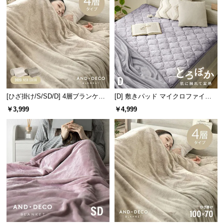
情
報
©
M
O
D
E
R
[ひざ掛け/S/SD/D] 4層ブランケッ
[D] 敷きパッド マイクロファイバ
N
ト
ー
￥3,999
￥4,999
D
E
C
O
C
o.,
L
t
d.
A