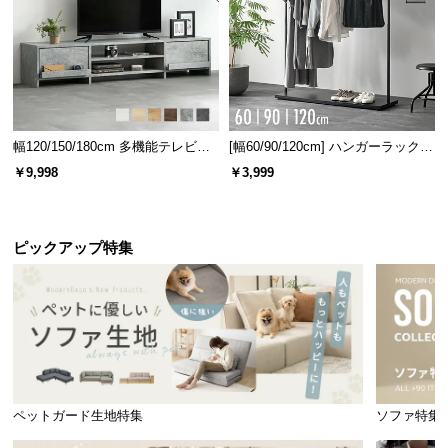
幅120/150/180cm 多機能テレビボ
[幅60/90/120cm] ハンガーラック
ード 木目/石目調 オープン収納・
スチール 4段階高さ調節 サイドフ
￥9,998
￥3,999
引き出し収納付き
ック オープンラック シンプル
ピックアップ特集
ペットガード生地特集
ソファ特集