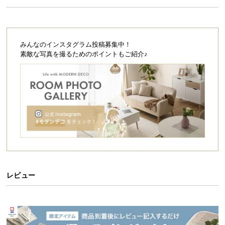
シ
ョ
ッ
ピ
みんなのインスタグラム投稿募集中！
ン
素敵な写真を撮るためのポイントもご紹介♪
グ
ガ
イ
ド
お
支
払
い
に
つ
レビュー
い
て
配