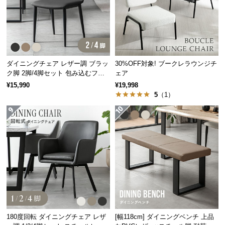
経
路
に
つ
い
ダイニングチェア レザー調 ブラッ
30%OFF対象! ブークレラウンジチ
て
ク脚 2脚/4脚セット 包み込むフォ
ェア
ルム
¥15,990
¥19,998
返
5
（1）
品・
キ
ャ
ン
セ
ル
に
つ
い
て
180度回転 ダイニングチェア レザ
[幅118cm] ダイニングベンチ 上品