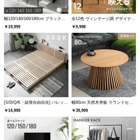
幅120/140/160/180cm ブラックフ
全12色 ヴィンテージ調 デザイナー
レーム ダイニング 大理石調 4人掛
ズシェルチェア
￥19,999
￥9,998
け
[S/D/Q/K・組替自由自在] パレット
幅80cm 天然木突板 ラウンドセン
ベッド 8/12/16枚セット
ターテーブル 美しい格子デザイン
￥14,999
￥39,999