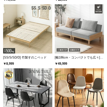
板 美しい格子デザイン
機能
[SS/S/SD/D] 竹製すのこベッド
[幅186cm・コンパクトでも広々] 3
人掛けソファベッド リクライニン
￥8,999
￥49,999
グ 天然木フレーム 北欧