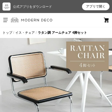
アプリで開く
公式アプリをダウンロード
ログイン
新規会員登録
トップ
イス・チェア
ラタン調 アームチェア 4脚セット
お
気
に
入
り
ア
イ
テ
ム
最