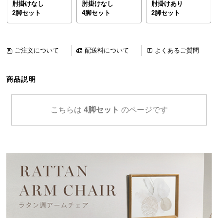
肘掛けなし
肘掛けなし
肘掛けあり
ら
2脚セット
4脚セット
2脚セット
探
す
ご注文について
配送料について
よくあるご質問
イ
ン
商品説明
テ
リ
ア
こちらは
4脚セット
のページです
テ
イ
ス
ト
か
ら
探
す