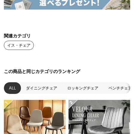
送
料
に
つ
い
関連カテゴリ
て
イス・チェア
大
型
商
この商品と同じカテゴリのランキング
品
の
配
ALL
ダイニングチェア
ロッキングチェア
ベンチチェア
送
に
つ
い
て