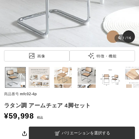
近
チ
ェ
ッ
ク
し
1
/
16
た
ア
画像
特徴・機能
イ
テ
ム
商品番号
mfc02-4p
特
集
ラタン調 アームチェア 4脚セット
一
¥
59,998
覧
税込
バリエーションを選択する
人