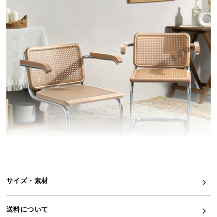
イ
ン
テ
リ
ア
コ
ー
デ
ィ
ネ
ー
ト
か
ら
探
サイズ・素材
す
送料について