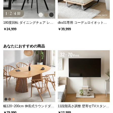
l
l
180度回転 ダイニングチェア レザ
dks01専用 コーデュロイオットマ
ー調 2脚セット スチールレッグ ブ
ン
￥24,999
￥39,999
ラック脚
あなたにおすすめの商品
幅120~200cm 伸長式ラウンドダイ
11段階高さ調整 壁寄せTVスタンド
ニングテーブル 6人掛け 天然木突
キャスター付き 上下左右角度調節
￥79,990
￥12,999