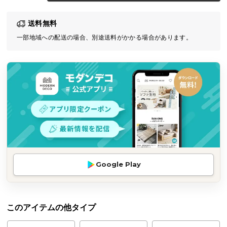
気
送料無料
ア
イ
一部地域への配送の場合、別途送料がかかる場合があります。
テ
ム
ラ
ン
キ
ン
グ
商
Google Play
品
カ
テ
ゴ
このアイテムの他タイプ
リ
か