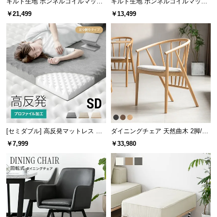
キルト生地 ボンネルコイルマット
キルト生地 ボンネルコイルマット
情
レス K
レス SD
報
￥21,499
￥13,499
©
M
O
D
E
R
N
D
E
C
[セミダブル] 高反発マットレス 体
ダイニングチェア 天然曲木 2脚/4
圧分散プロファイル加工 厚さ10cm
脚セット
O
￥7,999
￥33,980
三つ折り
C
o.,
L
t
d.
A