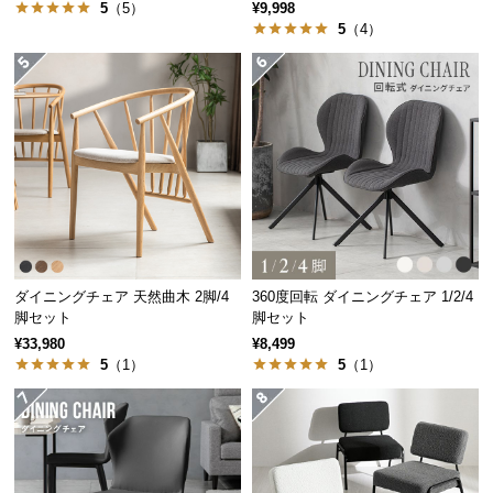
5
（5）
¥9,998
つ
5
（4）
い
て
開
梱
設
置
サ
ー
ビ
ダイニングチェア 天然曲木 2脚/4
360度回転 ダイニングチェア 1/2/4
ス
脚セット
脚セット
に
¥33,980
¥8,499
つ
5
（1）
5
（1）
い
て
搬
入