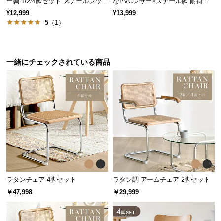
ー調 1/2/4脚セット スチールレッグ
なPVCレザー×スチール脚 耐荷重2
保
ブラック脚
00kg
¥12,999
¥13,999
証
5
（1）
に
つ
い
て
一緒にチェックされている商品
会
員
規
約
に
つ
い
て
ラタンチェア 4脚セット
ラタン調 アームチェア 2脚セット
￥47,998
￥29,999
お
客
様