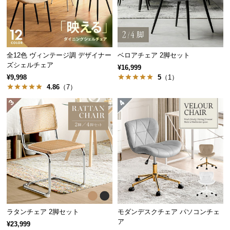
中
型
商
品
の
全12色 ヴィンテージ調 デザイナー
ベロアチェア 2脚セット
配
ズシェルチェア
¥16,999
送
¥9,998
5
（1）
に
4.86
（7）
つ
い
て
小
型
商
品
の
配
ラタンチェア 2脚セット
モダンデスクチェア パソコンチェ
送
ア
¥23,999
に