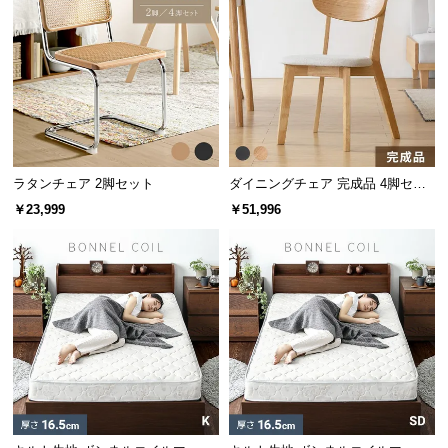
サ
ポ
ー
ト
お
ラタンチェア 2脚セット
ダイニングチェア 完成品 4脚セッ
知
ト
ら
￥23,999
￥51,996
せ
ブ
ロ
グ
企
業