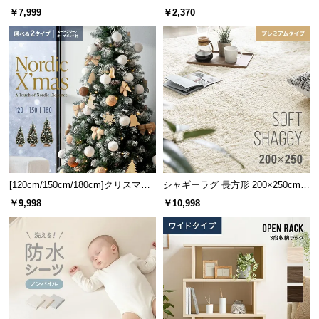
保
納 キャスター付き
￥7,999
￥2,370
証
に
つ
伝統と信頼のデンマークデザイン
い
て
家具づくりの長い歴史を持つデンマーク。家具の本
会
場にて丁寧に作り上げられたこだわりの一台です。
員
規
約
に
[120cm/150cm/180cm]クリスマス
シャギーラグ 長方形 200×250cm
ツリー オーナメント付
洗える 防音 防ダニ 抗菌防臭 滑り
つ
￥9,998
￥10,998
止め付き プレミアムタイプ
い
て
お
客
様