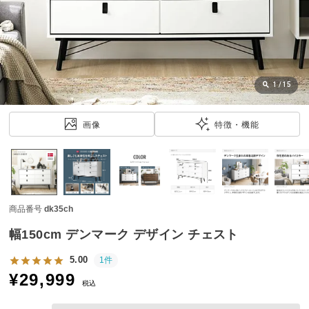
近
チ
ェ
ッ
ク
し
1
/
15
た
ア
画像
特徴・機能
イ
テ
ム
商品番号
dk35ch
特
集
幅150cm デンマーク デザイン チェスト
一
覧
5.00
1件
¥
29,999
税込
人