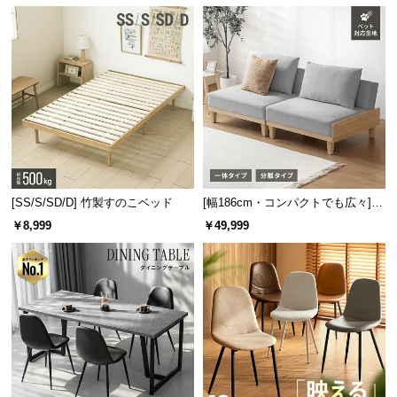
情
報
©
M
デンマーク家具シリーズのラインナッ
O
プ
D
E
R
N
幅118cm
幅99cm
幅110cm
幅120cm
幅130cm
D
[SS/S/SD/D] 竹製すのこベッド
[幅186cm・コンパクトでも広々] 3
デンマー
デンマー
デンマー
デンマー
デンマー
¥19,99
¥10,99
¥14,99
¥19,99
¥17,99
E
人掛けソファベッド リクライニン
￥8,999
￥49,999
8
9
9
8
9
ク デザイ
ク デザイ
クデザイ
ク デザイ
ク デザイ
グ 天然木フレーム 北欧
C
ン テレビ
ン センタ
ン ワーク
ン ワーク
ン ワーク
O
ボード
ーテーブ
デスク
デスク
デスク
ル
C
o.,
L
t
d.
幅65cm
[クイー
幅99cm
幅147cm
A
デンマー
ン] デン
デンマー
デンマー
¥10,99
¥29,99
¥26,99
¥26,99