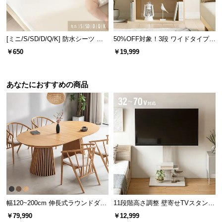
サ
ポ
ー
[ミニ/S/SD/D/Q/K] 防水シーツ ノ
50%OFF対象！3段 ワイドタイプ
ト
ンパイル
オープンラック
シリーズで揃えてトータ
￥650
￥19,999
ルコーデ
お
あなたにおすすめの商品
知
同シリーズの家具で揃えることで空間に統一性
ら
が生まれ、すっきりとまとまった印象のお部屋
せ
になります。
ブ
ロ
グ
幅120~200cm 伸長式ラウンドダイ
11段階高さ調整 壁寄せTVスタンド
企
ニングテーブル 6人掛け 天然木突
キャスター付き 上下左右角度調節
￥79,990
￥12,999
業
板 美しい格子デザイン
機能