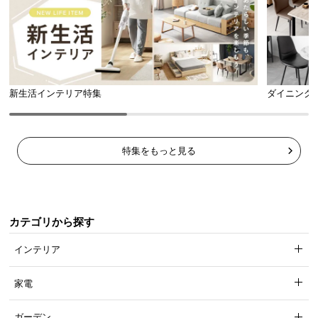
新生活インテリア特集
ダイニング
特集をもっと見る
温もりあふれる天然木脚
脚部には高い耐久性を誇るオーク材を使用。天然木
カテゴリから探す
のやわらかな木目が温もりを感じさせます。
インテリア
家電
ガーデン