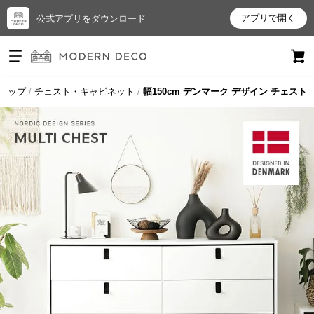
アプリで開く
公式アプリをダウンロード
ログイン
新規会員登録
トップ
チェスト・キャビネット
幅150cm デンマーク デザイン チェスト
お
気
に
入
り
ア
イ
テ
ム
最