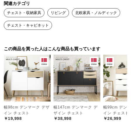
中
関連カテゴリ
型
チェスト・収納家具
リビング
北欧家具・ノルディック
商
品
チェスト・キャビネット
の
配
送
この商品を買った人はこんな商品も買っています
に
つ
い
て
小
型
商
品
デンマーク生まれの本格北欧デザイン
幅98cm デンマーク デザ
幅147cm デンマーク デ
幅99cm デン
の
イン チェスト
ザイン チェスト
イン チェスト
配
￥19,998
￥38,998
￥26,999
送
デンマークの人気インテリアメーカーによるプロダ
に
クトデザイン。本物の北欧デザインをお届けしま