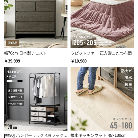
経
路
に
つ
い
て
幅76cm 日本製チェスト
ラビットファー 正方形こたつ布団
返
￥39,999
￥10,980
品・
キ
ャ
ン
セ
ル
に
つ
い
て
[幅90] ハンガーラック 4段ラック収
撥水キッチンマット 45×180cm