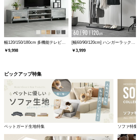
幅120/150/180cm 多機能テレビボ
[幅60/90/120cm] ハンガーラック
ード 木目/石目調 オープン収納・
スチール 4段階高さ調節 サイドフ
￥9,998
￥3,999
引き出し収納付き
ック オープンラック シンプル
ピックアップ特集
風合い豊かなウッド調
どんなテイストにも調和する美しい木目柄。木の素
材感が感じられる表情豊かな仕上がりです。
ペットガード生地特集
ソファ特集