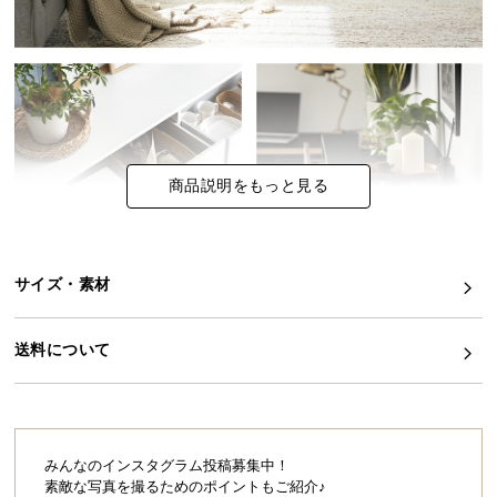
イ
ン
テ
リ
ア
コ
商品説明をもっと見る
ー
デ
ィ
ネ
サイズ・素材
ー
ト
か
送料について
ら
探
す
みんなのインスタグラム投稿募集中！
素敵な写真を撮るためのポイントもご紹介♪