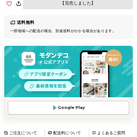
【完売しました】
気
ア
イ
送料無料
テ
一部地域への配送の場合、別途送料がかかる場合があります。
ム
ラ
ン
キ
ン
グ
商
品
カ
Google Play
テ
ゴ
リ
ご注文について
配送料について
よくあるご質問
か