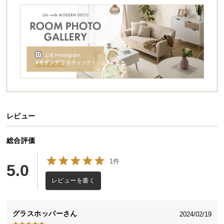
シ
ョ
ッ
ピ
ン
グ
ガ
イ
ド
レビュー
お
支
払
総合評価
い
美しさと実用性を両立したモダンチェスト
1件
に
5.0
直線的でシンプルなフォルムとモダンなバイカラー
つ
がお部屋に映えるチェスト。生活感が出やすい日用
レビューを書く
品や季節ものもすっきり収まる大容量の引き出し収
い
納を備えた、実用性とデザイン性を両立した一台で
て
す。
グラスホッパー
2024/02/19
配