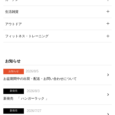
生活雑貨
アウトドア
フィットネス・トレーニング
デザインを惹き立てるスチール取っ手
お知らせ
2026/8/5
お知らせ
デザインにアクセントを与えるスチール製の取っ
お盆期間中の出荷・配送・お問い合わせについて
手。指がかりが良いプレート状で開閉もスムーズで
す。
2026/8/3
新発売
新発売 「 ハンガーラック 」
2026/7/27
新発売