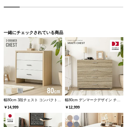
す。
つ
い
て
一緒にチェックされている商品
開
梱
設
置
サ
ー
ビ
ス
に
つ
い
幅80cm 3段チェスト コンパクトで
幅80cm デンマークデザイン チェ
て
もたっぷり収納 木目調/モルタル調
スト
￥14,999
￥12,999
搬
入