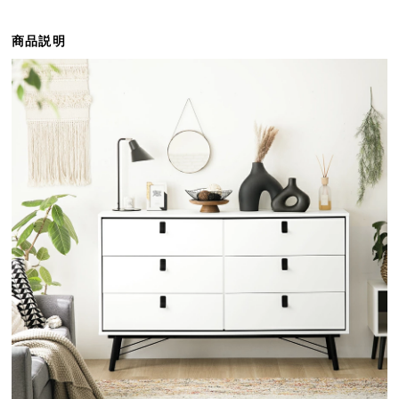
ら
探
商品説明
す
イ
ン
テ
リ
ア
テ
イ
ス
ト
か
ら
探
す