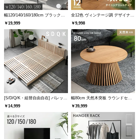
l
8
9
9
9
ク デザイ
マークデ
ク デザイ
ク デザイ
ン ワーク
ザイン ベ
ン マルチ
ン マルチ
l
デスク
ッドフレ
キャビネ
チェスト
幅120/140/160/180cm ブラックフ
全12色 ヴィンテージ調 デザイナー
ーム 木目
ット
レーム ダイニング 大理石調 4人掛
ズシェルチェア
￥19,999
￥9,998
調
け
デンマーク家具シリーズをもっと見る
[S/D/Q/K・組替自由自在] パレット
幅80cm 天然木突板 ラウンドセン
存在感のあるバイカラー
ベッド 8/12/16枚セット
ターテーブル 美しい格子デザイン
￥14,999
￥39,999
配色のコントラストが効いたバイカラーデザイン。
置くだけでモダンなお部屋を演出してくれます。