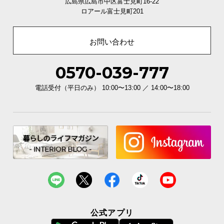
広島県広島市中区富士見町16-22
ロアール富士見町201
お問い合わせ
0570-039-777
横幅
奥行き
高さ
電話受付（平日のみ） 10:00〜13:00 ／ 14:00〜18:00
内寸
約67.9㎝
約33.1㎝
約12.7㎝
スライドレールで開閉なめらか
たくさん収納すると重くなってしまいがちな引き出
しの開閉も、少しの力で簡単に行えます。
公式アプリ