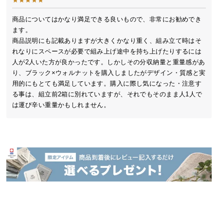
送
料
商品についてはかなり満足できる良いもので、非常にお勧めでき
ます。

に
商品説明にも記載ありますが大きくかなり重く、組み立て時はそ
つ
れなりにスペースが必要で組み上げ途中を持ち上げたりするには
い
人が2人いた方が良かったです。しかしその分収納量と重量感があ
て
り、ブラック×ウォルナットを購入しましたがデザイン・質感と実
用的にもとても満足しています。購入に際し気になった・注意す
大
る事は、組立前2箱に別れていますが、それでもそのまま人1人で
型
は運び辛い重量かもしれません。
商
品
の
配
送
に
つ
い
て