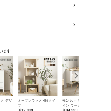
います
出すモダンキャビネッ
ーク デザ
オープンラック 4段タイ
幅145cm デンマークデザ
全
プ
イン ワークデスク
ナ
￥12,999
￥34,999
￥