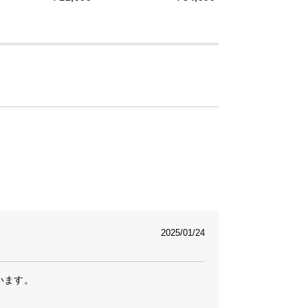
風の脚付きデザインが印象的なキャビネッ
き収納と使い勝手のよい引き出しで、気に
部屋づくりを実現します。
2025/01/24
ます。
