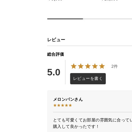
ぱっと目を惹くモダンな配色と海外
ト。本や高さのある物も収まる扉付
なる生活感を感じさせない上質なお
レビュー
総合評価
2件
5.0
レビューを書く
メロンパン
とても可愛くてお部屋の雰囲気に合ってい
購入して良かったです！