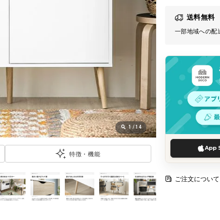
送料無料
一部地域への配
1
/
14
App 
特徴・機能
ご注文について