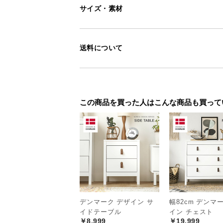
サイズ・素材
送料について
この商品を買った人はこんな商品も買って
美しい空間を生み
デンマーク デザイン サ
幅82cm デンマ
ト
イドテーブル
イン チェスト
￥8,999
￥19,999