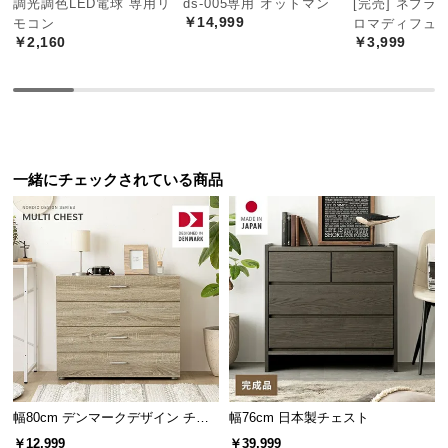
調光調色LED電球 専用リ
ds-005専用 オットマン
[完売] ネブラ
中
￥14,999
モコン
ロマディフュ
型
￥2,160
￥3,999
商
品
の
配
送
に
一緒にチェックされている商品
つ
い
て
小
型
商
品
の
配
幅80cm デンマークデザイン チェ
幅76cm 日本製チェスト
送
スト
￥12,999
￥39,999
に