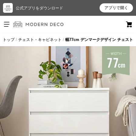
アプリで開く
公式アプリをダウンロード
ログイン
新規会員登録
トップ
チェスト・キャビネット
幅77cm デンマークデザイン チェスト
お
気
に
入
り
ア
イ
テ
ム
最