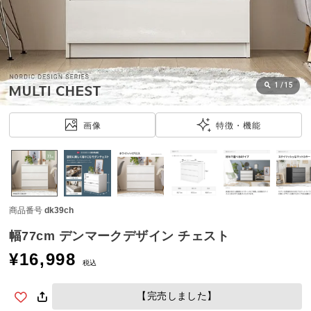
近
チ
ェ
ッ
ク
し
1
/
15
た
ア
画像
特徴・機能
イ
テ
ム
商品番号
dk39ch
特
集
幅77cm デンマークデザイン チェスト
一
¥
16,998
覧
税込
【完売しました】
人