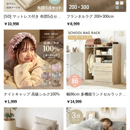
経
路
[SD] マットレス付き 布団5点セッ
フランネルラグ 200×300cm
に
ト
つ
￥10,998
￥8,999
い
て
返
品・
キ
ャ
ン
セ
ル
ナイトキャップ 高級シルク100%
幅86cm 多機能ランドセルラック
に
ハンガーラック付き
￥1,999
￥14,999
つ
い
て
好みで選べる4タイプ