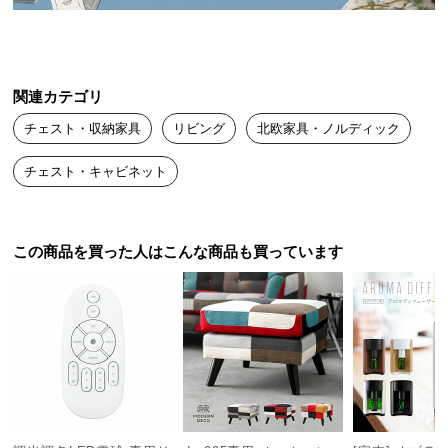
んなお部屋にも馴染みます｡
送
料
に
つ
関連カテゴリ
い
チェスト・収納家具
リビング
北欧家具・ノルディック
て
チェスト・キャビネット
大
型
商
品
この商品を買った人はこんな商品も買っています
の
配
送
に
つ
い
て