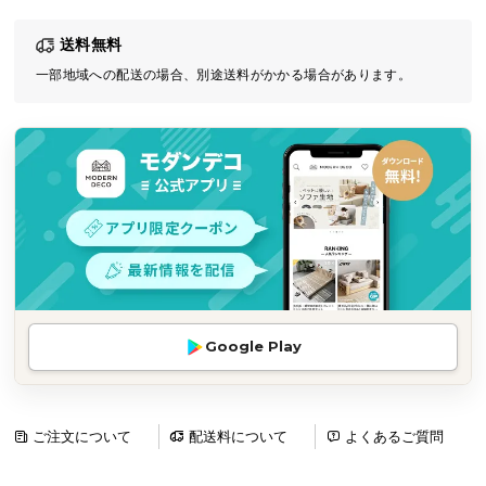
気
送料無料
ア
イ
一部地域への配送の場合、別途送料がかかる場合があります。
テ
ム
ラ
ン
キ
ン
グ
商
Google Play
品
カ
テ
ゴ
ご注文について
配送料について
よくあるご質問
リ
か