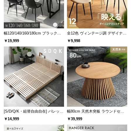
情
報
マットブラック
©
M
O
幅120/140/160/180cm ブラックフ
全12色 ヴィンテージ調 デザイナー
D
レーム ダイニング 大理石調 4人掛
ズシェルチェア
￥19,999
￥9,998
風合い豊かなウッド調
け
E
R
シンプルなデザインに映える美しい木目柄。木の風
合いが感じられる表情豊かな仕上がりです。
N
D
E
C
O
C
o.,
L
[S/D/Q/K・組替自由自在] パレット
幅80cm 天然木突板 ラウンドセン
t
ベッド 8/12/16枚セット
ターテーブル 美しい格子デザイン
d.
￥14,999
￥39,999
A