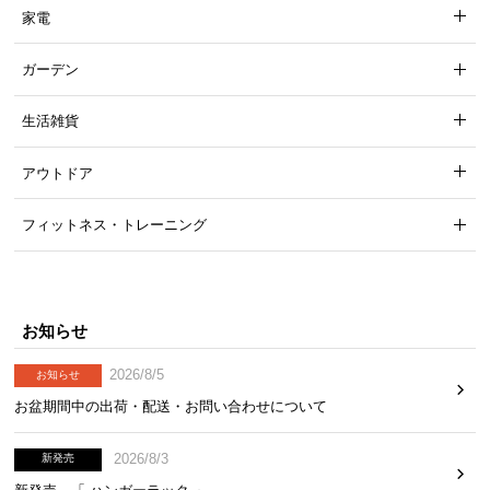
家電
ガーデン
ホワイトハイグロス
生活雑貨
アウトドア
たっぷり収まる引き出し収納
フィットネス・トレーニング
十分な深さのある
3杯
の引き出しで、生活感の出がち
な日用品を美しく隠すことができます。
お知らせ
2026/8/5
お知らせ
お盆期間中の出荷・配送・お問い合わせについて
2026/8/3
新発売