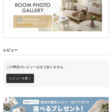
シ
ョ
ッ
ピ
ン
グ
ガ
イ
ド
レビュー
お
支
この商品のレビューはまだありません。
払
い
レビューを書く
に
つ
空間に美しく溶けこむモダンチェスト
い
深めの引き出しが3杯も付いたモダンチェスト。広々
て
ワイドなサイズ感でかさばる日用品はもちろん、大
き目の書籍などもしっかり収められます。無駄の無
いシンプルなデザインは他のインテリアに調和し､ど
配