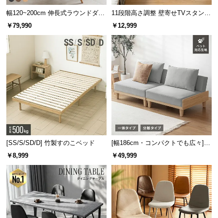
立てる
映える
演出する
める
サ
幅120~200cm 伸長式ラウンドダイ
11段階高さ調整 壁寄せTVスタンド
マットカ
ウッド調
モルタル
ハイグロ
ポ
ニングテーブル 6人掛け 天然木突
キャスター付き 上下左右角度調節
￥79,990
￥12,999
ラー
調
ス
板 美しい格子デザイン
機能
ー
ト
スタイリッシュなマットカラー
お
モダンな雰囲気を引き立てるマットタイプ。無駄な
知
装飾の無いデザインは様々なタイプのお部屋にマッ
チします。
ら
せ
[SS/S/SD/D] 竹製すのこベッド
[幅186cm・コンパクトでも広々] 3
ブ
人掛けソファベッド リクライニン
￥8,999
￥49,999
ロ
グ 天然木フレーム 北欧
グ
企
業