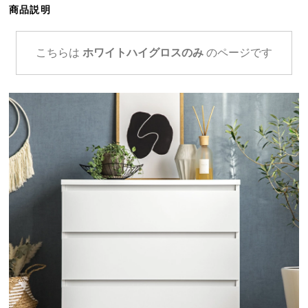
商品説明
ら
探
す
こちらは
ホワイトハイグロスのみ
のページです
イ
ン
テ
リ
ア
テ
イ
ス
ト
か
ら
探
す