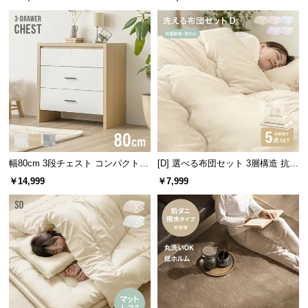
つ
い
て
開
梱
設
置
サ
ー
幅80cm 3段チェスト コンパクトで
[D] 選べる布団セット 3層構造 抗菌
ビ
もたっぷり収納 木目調/モルタル調
洗える 5点セット
￥14,999
￥7,999
ス
に
つ
い
て
搬
入