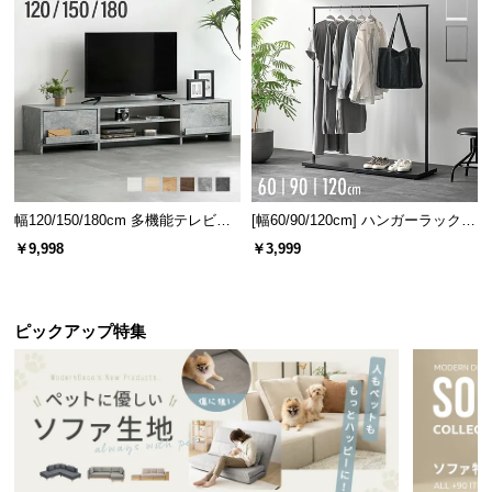
l
l
ナチュラル
重厚感のあるモルタル調
まるで本物のような独特のムラ感が魅力のモルタル
調。置くだけで存在感を放ち、都会的な空間を演出
幅120/150/180cm 多機能テレビボ
[幅60/90/120cm] ハンガーラック
します。
ード 木目/石目調 オープン収納・
スチール 4段階高さ調節 サイドフ
￥9,998
￥3,999
引き出し収納付き
ック オープンラック シンプル
ピックアップ特集