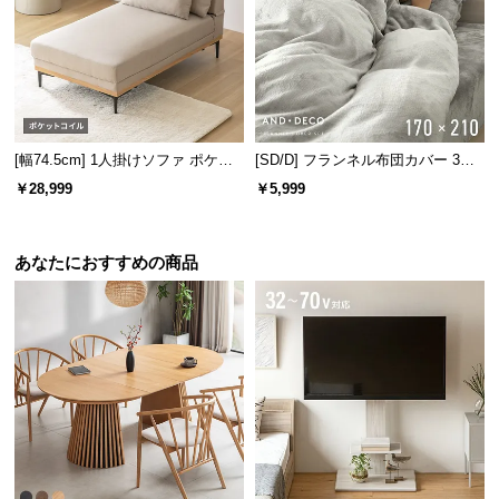
保
証
表面の加工は豊富な
4パターン
をご用意。お部屋のテ
に
イストに合わせてお選びいただけます。
つ
い
て
[幅74.5cm] 1人掛けソファ ポケッ
[SD/D] フランネル布団カバー 3点
トコイルタイプ
セット
会
￥28,999
￥5,999
員
規
約
あなたにおすすめの商品
に
つ
い
て
お
モダンな雰
シンプルな
都会的な空
お部屋のグ
客
囲気を引き
デザインに
間を
レードを高
様