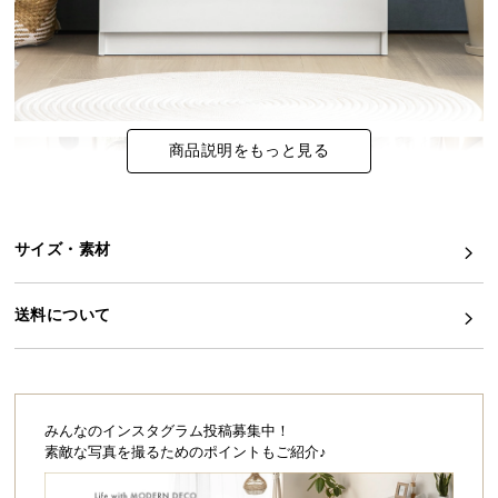
イ
ン
テ
リ
ア
商品説明をもっと見る
コ
ー
デ
ィ
サイズ・素材
ネ
ー
送料について
ト
か
ら
探
す
みんなのインスタグラム投稿募集中！
素敵な写真を撮るためのポイントもご紹介♪