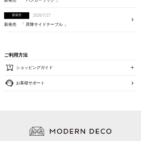
新発売 「 ハンガーラック 」
2026/7/27
新発売
新発売 「 昇降サイドテーブル 」
引き出しの内寸
横幅
奥行き
高さ
ご利用方法
約70.4㎝
約43.6㎝
約12.7㎝
ショッピングガイド
お客様サポート
スライドレールで開閉なめらか
たくさん収納すると重くなってしまいがちな引き出
しの開閉も、少しの力で簡単に行えます。