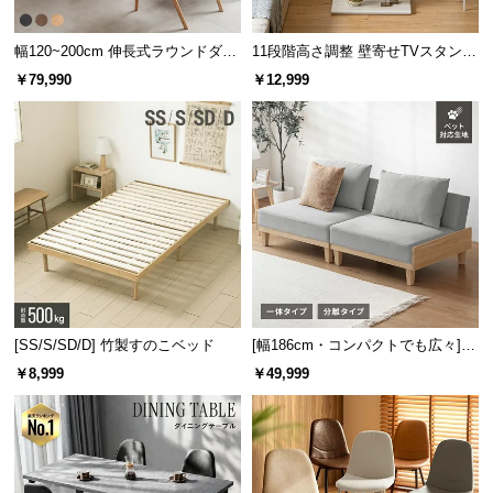
サ
ポ
幅120~200cm 伸長式ラウンドダイ
11段階高さ調整 壁寄せTVスタンド
ニングテーブル 6人掛け 天然木突
キャスター付き 上下左右角度調節
ー
￥79,990
￥12,999
板 美しい格子デザイン
機能
ト
お
知
ら
せ
シリーズで揃えてトータ
ルコーデ
ブ
[SS/S/SD/D] 竹製すのこベッド
[幅186cm・コンパクトでも広々] 3
ロ
人掛けソファベッド リクライニン
￥8,999
￥49,999
グ
グ 天然木フレーム 北欧
同シリーズの家具で揃えることで空間に統一性
が生まれ、すっきりとまとまった印象のお部屋
になります。
企
業