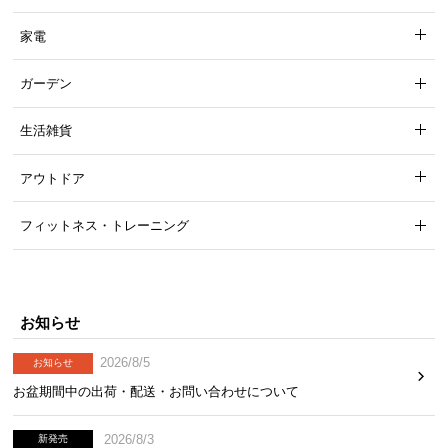
生活感を隠す収納スペース
家電
ガーデン
引き出し収納に扉付き収納と、雑貨や日用品をすっ
きり隠せる充実の収納スペースが備わっています。
生活雑貨
アウトドア
フィットネス・トレーニング
お知らせ
2026/8/5
お知らせ
お盆期間中の出荷・配送・お問い合わせについて
引き出し収納
扉付き収納
2026/8/3
新発売