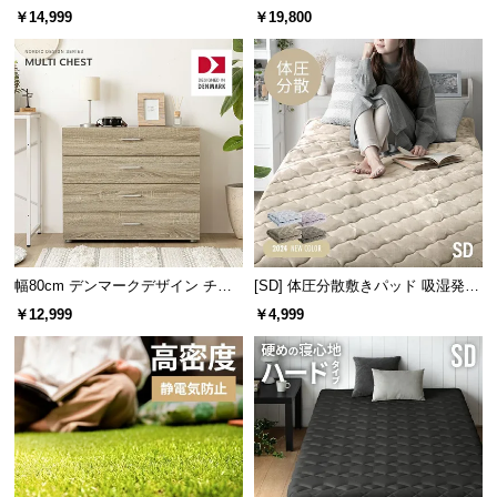
もたっぷり収納 木目調/モルタル調
100m
￥14,999
￥19,800
つ
い
て
デンマーク生まれの本格北欧デザイン
開
梱
デンマークの人気インテリアメーカーによるプロダ
クトデザイン。本物の北欧デザインをお届けしま
設
す。
置
サ
ー
ビ
幅80cm デンマークデザイン チェ
[SD] 体圧分散敷きパッド 吸湿発熱
ス
スト
マイクロファイバー
￥12,999
￥4,999
に
つ
い
て
搬
入