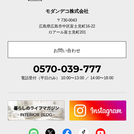
引き出しの内寸
モダンデコ株式会社
横幅
奥行き
高さ
〒730-0043
広島県広島市中区富士見町16-22
上2段
約7.5㎝
ロアール富士見町201
約42.1㎝
約33.1㎝
下1段
約15.7㎝
お問い合わせ
0570-039-777
スライドレールで開閉なめらか
たくさん収納すると重くなってしまいがちな引き出
電話受付（平日のみ） 10:00〜13:00 ／ 14:00〜18:00
しの開閉も、少しの力で簡単に行えます。