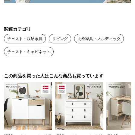
送
料
に
つ
関連カテゴリ
い
チェスト・収納家具
リビング
北欧家具・ノルディック
て
チェスト・キャビネット
大
型
商
品
この商品を買った人はこんな商品も買っています
の
配
送
に
つ
い
て