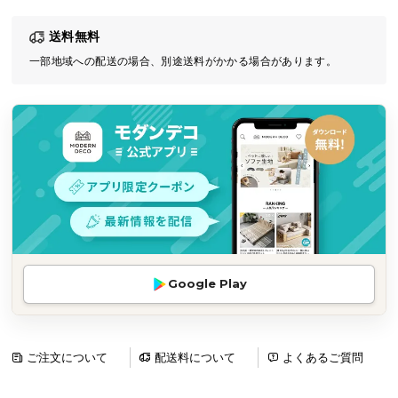
気
送料無料
ア
イ
一部地域への配送の場合、別途送料がかかる場合があります。
テ
ム
ラ
ン
キ
ン
グ
商
Google Play
品
カ
テ
ゴ
ご注文について
配送料について
よくあるご質問
リ
か