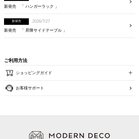
新発売 「 ハンガーラック 」
2026/7/27
新発売
たっぷり収まる引き出し収納
新発売 「 昇降サイドテーブル 」
深さの異なる3段の引き出しで、散らかりがちな小物
やタオルなどの日用品もまとめて収納できます。
ご利用方法
ショッピングガイド
お客様サポート