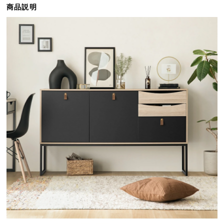
商品説明
ら
探
す
イ
ン
テ
リ
ア
テ
イ
ス
ト
か
ら
探
す