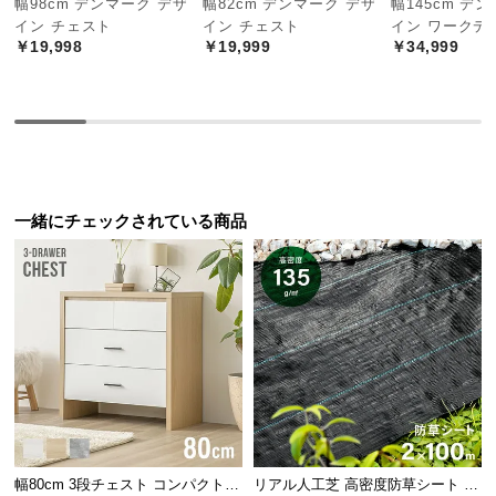
幅98cm デンマーク デザ
幅82cm デンマーク デザ
幅145cm デ
中
イン チェスト
イン チェスト
イン ワークデ
型
￥19,998
￥19,999
￥34,999
商
品
の
配
送
に
つ
一緒にチェックされている商品
い
て
小
型
商
品
の
配
送
幅80cm 3段チェスト コンパクトで
リアル人工芝 高密度防草シート 2×
に