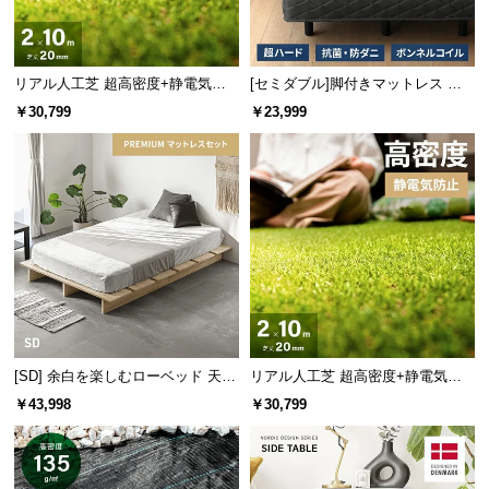
経
路
に
リアル人工芝 超高密度+静電気防
[セミダブル]脚付きマットレス ボ
つ
止 極細タイプ 芝丈20mm 2×10m
ンネルコイル ハードタイプ
￥30,799
￥23,999
い
防草シート付
て
返
品・
キ
ャ
ン
セ
ル
に
[SD] 余白を楽しむローベッド 天然
リアル人工芝 超高密度+静電気防
つ
木調 ステージベッド プレミアムマ
止 高耐久タイプ・質感追求 芝丈20
￥43,998
￥30,799
ットレス付き
mm 2×10m 防草シート付
い
て