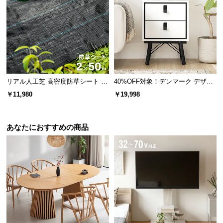
保
証
に
つ
い
て
リアル人工芝 高密度防草シート 2×
40%OFF対象！デンマーク デザイ
会
50m
ン サイドテーブル
￥11,980
￥19,998
員
規
約
伝統と信頼のデンマークデザイン
あなたにおすすめの商品
に
つ
い
家具づくりの長い歴史を持つデンマーク。家具の本
て
場にて丁寧に作り上げられたこだわりの一台です。
お
客
様