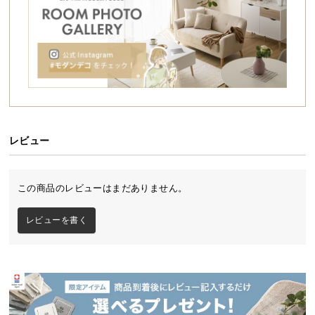
シ
ョ
ッ
ピ
ン
グ
ガ
イ
ド
レビュー
美しい収納を叶えるバイカラーチェスト
お
支
ブラック×オーク材のバイカラーがインテリアに美し
この商品のレビューはまだありません。
払
く映えるチェスト。スタイリッシュな北欧デザイン
でお部屋をワンランク上の空間に仕上げます。大容
い
レビューを書く
量の扉付き収納と3杯の引き出しを備えており、高い
に
収納力とデザイン性を両立した一台です。
つ
い
て
配