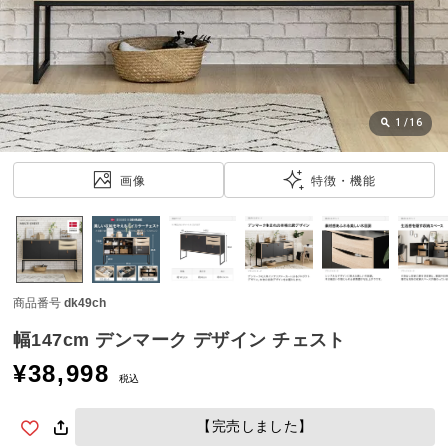
近
チ
ェ
ッ
ク
し
1
/
16
た
ア
画像
特徴・機能
イ
テ
ム
商品番号
dk49ch
特
集
幅147cm デンマーク デザイン チェスト
一
¥
38,998
覧
税込
【完売しました】
人