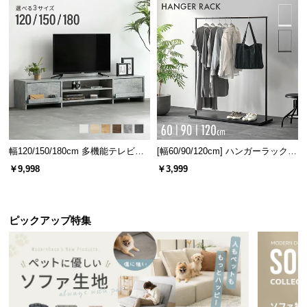
l
ボード
ーテーブ
デスク
デスク
デスク
l
ル
幅65cm
[クイー
幅99cm
幅147cm
デンマー
ン] デン
デンマー
デンマー
¥10,99
¥29,99
¥26,99
¥26,99
8
9
9
9
ク デザイ
マークデ
ク デザイ
ク デザイ
ン ワーク
ザイン ベ
ン マルチ
ン マルチ
デスク
ッドフレ
キャビネ
チェスト
幅120/150/180cm 多機能テレビボ
[幅60/90/120cm] ハンガーラック
ーム 木目
ット
ード 木目/石目調 オープン収納・
スチール 4段階高さ調節 サイドフ
調
￥9,998
￥3,999
引き出し収納付き
ック オープンラック シンプル
ピックアップ特集
デンマーク家具シリーズをもっと見る