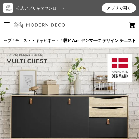
アプリで開く
公式アプリをダウンロード
ログイン
新規会員登録
トップ
チェスト・キャビネット
幅147cm デンマーク デザイン チェスト
お
気
に
入
り
ア
イ
テ
ム
最