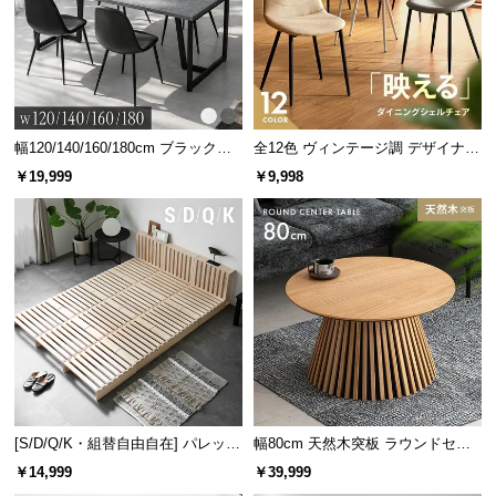
情
報
©
M
O
D
幅120/140/160/180cm ブラックフ
全12色 ヴィンテージ調 デザイナー
レーム ダイニング 大理石調 4人掛
ズシェルチェア
E
￥19,999
￥9,998
け
R
N
D
E
デンマーク家具シリーズのラインナッ
C
プ
O
C
o.,
L
幅118cm
幅99cm
幅110cm
幅120cm
幅130cm
t
デンマー
デンマー
デンマー
デンマー
デンマー
[S/D/Q/K・組替自由自在] パレット
幅80cm 天然木突板 ラウンドセン
¥19,99
¥10,99
¥14,99
¥19,99
¥17,99
d.
8
9
9
8
9
ク デザイ
ク デザイ
クデザイ
ク デザイ
ク デザイ
ベッド 8/12/16枚セット
ターテーブル 美しい格子デザイン
￥14,999
￥39,999
A
ン テレビ
ン センタ
ン ワーク
ン ワーク
ン ワーク