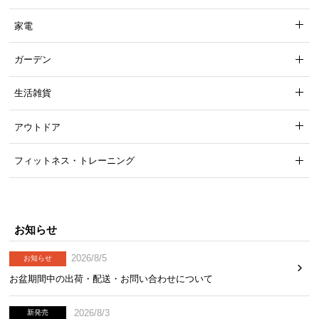
スタイリッシュなマットカラー
家電
モダンな雰囲気を引き立てるマットタイプ。無駄な
装飾の無いデザインは様々なタイプのお部屋にマッ
チします。
ガーデン
生活雑貨
アウトドア
フィットネス・トレーニング
お知らせ
2026/8/5
お知らせ
マットブラック
お盆期間中の出荷・配送・お問い合わせについて
2026/8/3
新発売