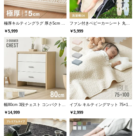
経
路
に
極厚キルティングラグ 厚さ5cm 10
ファン付きベビーカーシート 丸洗
つ
0×140cm
いOK リモコン操作対応 通気性抜
￥5,999
￥5,999
い
群 夏の熱対策に最適
て
返
品・
キ
ャ
ン
セ
ル
に
幅80cm 3段チェスト コンパクトで
イブル キルティングマット 75×10
つ
もたっぷり収納 木目調/モルタル調
0cm コットン100%
￥14,999
￥2,999
い
て