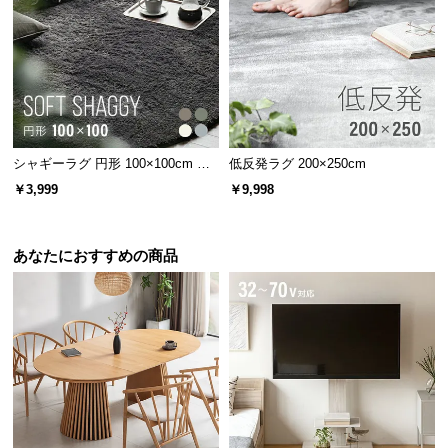
保
証
に
伝統と信頼のデンマークデザイン
つ
い
て
家具づくりの長い歴史を持つデンマーク。家具の本
場にて丁寧に作り上げられたこだわりの一台です。
シャギーラグ 円形 100×100cm 洗
低反発ラグ 200×250cm
会
える 防音 防ダニ 抗菌防臭 滑り止
￥3,999
￥9,998
員
め付き プレミアムタイプ
規
約
あなたにおすすめの商品
に
つ
い
て
お
客
様