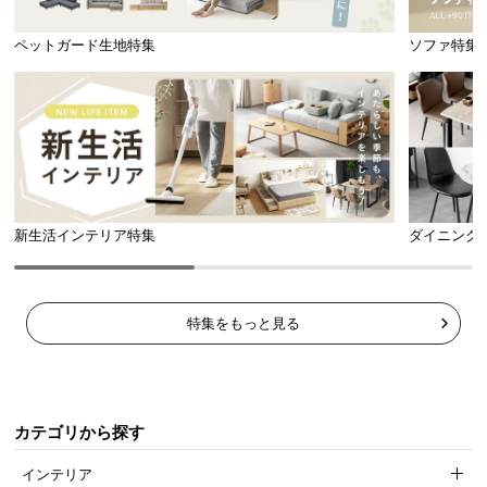
ペットガード生地特集
ソファ特集
新生活インテリア特集
ダイニング
モダンな雰
シンプルな
都会的な空
お部屋のグ
特集をもっと見る
囲気を引き
デザインに
間を
レードを高
立てる
映える
演出する
める
マットカ
ウッド調
モルタル
ハイグロ
ラー
調
ス
カテゴリから探す
インテリア