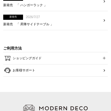
風合い豊かなウッド調
新発売 「 ハンガーラック 」
シンプルなデザインに映える美しい木目柄。木の風
合いが感じられる表情豊かな仕上がりです。
2026/7/27
新発売
新発売 「 昇降サイドテーブル 」
ご利用方法
ショッピングガイド
お客様サポート
ナチュラル