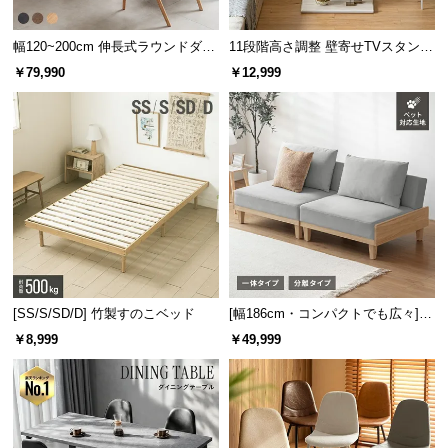
サ
ポ
幅120~200cm 伸長式ラウンドダイ
11段階高さ調整 壁寄せTVスタンド
ニングテーブル 6人掛け 天然木突
キャスター付き 上下左右角度調節
ー
シリーズで揃えてトータ
￥79,990
￥12,999
板 美しい格子デザイン
機能
ト
ルコーデ
お
同シリーズの家具で揃えることで空間に統一性
が生まれ、すっきりとまとまった印象のお部屋
知
になります。
ら
せ
ブ
[SS/S/SD/D] 竹製すのこベッド
[幅186cm・コンパクトでも広々] 3
ロ
人掛けソファベッド リクライニン
￥8,999
￥49,999
グ
グ 天然木フレーム 北欧
企
業