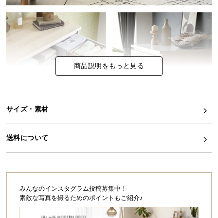
イ
ン
テ
リ
ア
商品説明をもっと見る
コ
ー
デ
ィ
サイズ・素材
ネ
ー
送料について
ト
か
ら
探
す
みんなのインスタグラム投稿募集中！
素敵な写真を撮るためのポイントもご紹介♪