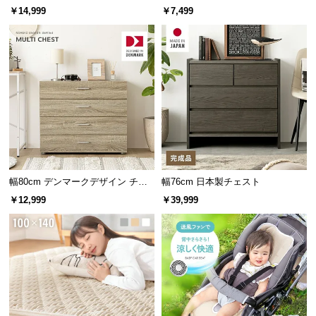
ハンガーラック付き
￥14,999
￥7,499
つ
い
て
開
梱
設
置
サ
ー
ビ
幅80cm デンマークデザイン チェ
幅76cm 日本製チェスト
ス
スト
￥12,999
￥39,999
に
つ
い
て
搬
入