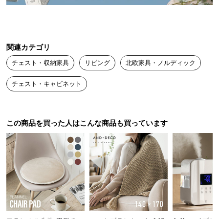
送
料
に
つ
関連カテゴリ
い
チェスト・収納家具
リビング
北欧家具・ノルディック
て
チェスト・キャビネット
大
型
商
品
この商品を買った人はこんな商品も買っています
の
配
送
に
つ
い
て