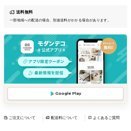
気
送料無料
ア
イ
一部地域への配送の場合、別途送料がかかる場合があります。
テ
ム
ラ
ン
キ
ン
グ
商
Google Play
品
カ
テ
ゴ
ご注文について
配送料について
よくあるご質問
リ
か