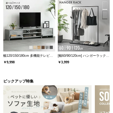
l
ッドフレ
キャビネ
チェスト
チェスト
l
ーム 木目
ット
調
デンマーク家具シリーズをもっと見る
幅120/150/180cm 多機能テレビボ
[幅60/90/120cm] ハンガーラック
ード 木目/石目調 オープン収納・
スチール 4段階高さ調節 サイドフ
￥9,998
￥3,999
引き出し収納付き
ック オープンラック シンプル
好みで選べる4タイプ
ピックアップ特集
表面の加工は豊富な
4パターン
をご用意。お部屋のテ
イストに合わせてお選びいただけます。