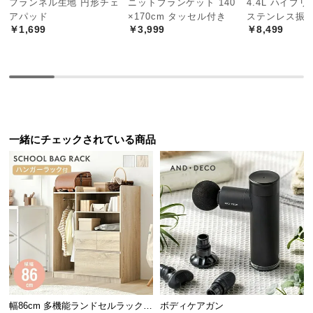
フランネル生地 円形チェ
ニットブランケット 140
4.4L ハイブ
中
アパッド
×170cm タッセル付き
ステンレス振
型
￥1,699
￥3,999
￥8,499
商
品
の
配
送
に
つ
一緒にチェックされている商品
い
て
小
型
商
デンマーク生まれの本格北欧デザイン
品
の
デンマークの人気インテリアメーカーによるプロダ
配
クトデザイン。本物の北欧デザインをお届けしま
送
す。
幅86cm 多機能ランドセルラック
ボディケアガン
に