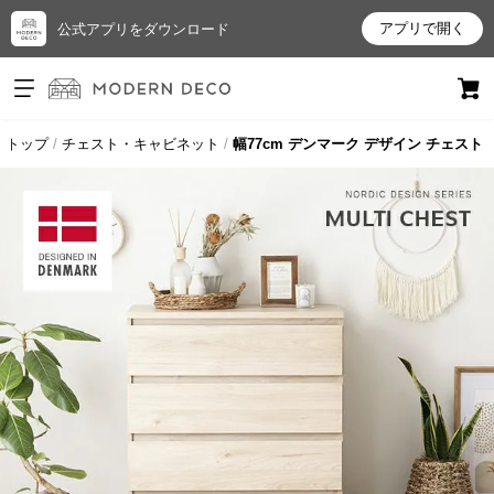
アプリで開く
公式アプリをダウンロード
ログイン
新規会員登録
トップ
チェスト・キャビネット
幅77cm デンマーク デザイン チェスト
お
気
に
入
り
ア
イ
テ
ム
最