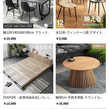
情
報
デンマーク家具シリーズのラインナッ
©
プ
M
O
D
幅120/140/160/180cm ブラックフ
全12色 ヴィンテージ調 デザイナー
レーム ダイニング 大理石調 4人掛
ズシェルチェア
E
￥19,999
￥9,998
け
R
幅118cm
幅110cm
幅120cm
幅130cm
幅65cm
N
デンマー
デンマー
デンマー
デンマー
デンマー
¥19,99
¥14,99
¥19,99
¥17,99
¥10,99
D
8
9
8
9
8
ク デザイ
クデザイ
ク デザイ
ク デザイ
ク デザイ
ン テレビ
ン ワーク
ン ワーク
ン ワーク
ン ワーク
E
ボード
デスク
デスク
デスク
デスク
C
O
C
o.,
L
t
[クイー
幅99cm
幅147cm
幅99cm
[S/D/Q/K・組替自由自在] パレット
幅80cm 天然木突板 ラウンドセン
ン] デン
デンマー
デンマー
デンマー
d.
¥29,99
¥26,99
¥26,99
¥19,99
ベッド 8/12/16枚セット
ターテーブル 美しい格子デザイン
9
9
9
9
マークデ
ク デザイ
ク デザイ
ク デザイ
￥14,999
￥39,999
A
ザイン ベ
ン マルチ
ン マルチ
ン マルチ