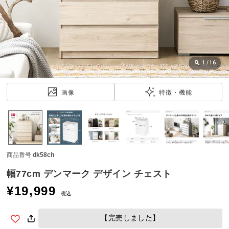
近
チ
ェ
ッ
ク
し
1
/
16
た
ア
画像
特徴・機能
イ
テ
ム
商品番号
dk58ch
特
集
幅77cm デンマーク デザイン チェスト
一
¥
19,999
覧
税込
【完売しました】
人