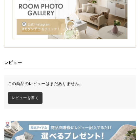
シ
ョ
ッ
ピ
ン
グ
ガ
イ
ド
レビュー
お
支
この商品のレビューはまだありません。
美しさと実用性を両立するモダンチェスト
払
5杯の引き出しで大容量収納を叶えるモダンチェス
い
レビューを書く
ト。広々ワイドなサイズ感で大き目の書籍などもし
に
っかり収められます。どんなお部屋にも馴染むシン
つ
プルフォルムと4種類のカラーバリエーションでお部
い
屋の雰囲気にぴったりの1台が見つかります。
て
配