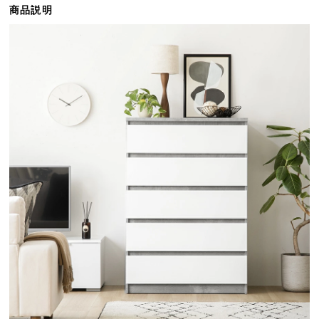
商品説明
ら
探
す
イ
ン
テ
リ
ア
テ
イ
ス
ト
か
ら
探
す