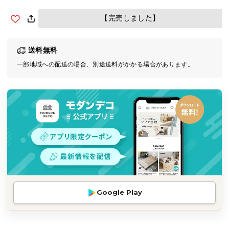
気
【完売しました】
ア
イ
テ
送料無料
ム
一部地域への配送の場合、別途送料がかかる場合があります。
ラ
ン
キ
ン
グ
商
品
カ
テ
Google Play
ゴ
リ
か