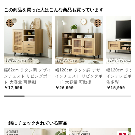
経
この商品を買った人はこんな商品も買っています
路
に
つ
い
て
返
品・
キ
幅82cm ラタン調 デザイ
幅120cm ラタン調 デザ
幅120cm ラ
ャ
ンチェスト リビングボー
インチェスト リビングボ
インテレビボー
ン
ド 大容量 可動棚
ード 大容量 可動棚
能多彩
セ
￥17,999
￥26,999
￥15,999
ル
に
つ
い
て
一緒にチェックされている商品