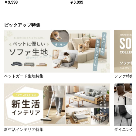
ード 木目/石目調 オープン収納・
スチール 4段階高さ調節 サイドフ
￥9,998
￥3,999
引き出し収納付き
ック オープンラック シンプル
ピックアップ特集
ペットガード生地特集
ソファ特集
新生活インテリア特集
ダイニング