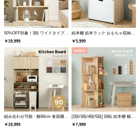
情
報
©
M
50%OFF対象！3段 ワイドタイプ
絵本棚 絵本ラック おもちゃ収納
O
オープンラック
絵本本棚
D
￥19,999
￥5,999
E
R
N
D
E
C
O
C
o.,
L
組み合わせ可能・幅90cm 食器棚
[2段/3段/4段/5段] 回転 絵本棚 幅46
t
ワイド キッチンボード 木目調 レ
cm ブックシェルフ 回転式
￥19,999
￥7,999
d.
イアウト自在
A