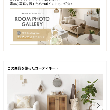
シ
素敵な写真を撮るためのポイントもご紹介♪
ョ
ッ
ピ
ン
グ
ガ
イ
ド
お
支
この商品を使ったコーディネート
払
い
に
つ
い
て
配