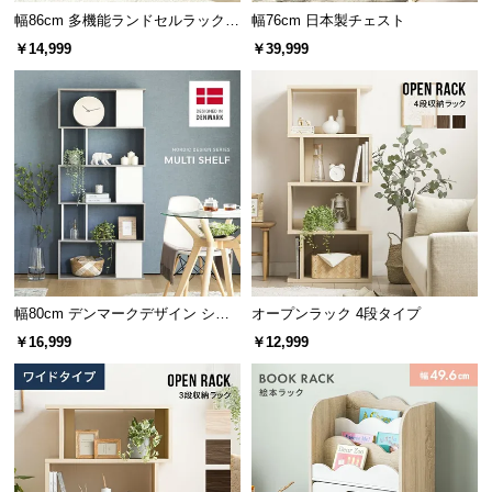
幅86cm 多機能ランドセルラック
幅76cm 日本製チェスト
サ
ハンガーラック付き
ポ
￥14,999
￥39,999
ー
ト
お
知
ら
せ
幅80cm デンマークデザイン シェ
オープンラック 4段タイプ
ブ
ルフ
￥16,999
￥12,999
ロ
グ
企
業