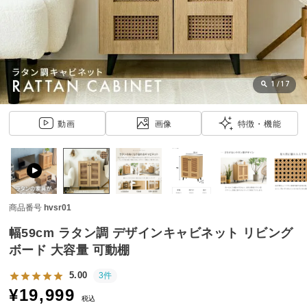
近
チ
ェ
ッ
ク
し
1
/
17
た
ア
動画
画像
特徴・機能
イ
テ
ム
商品番号
hvsr01
特
集
幅59cm ラタン調 デザインキャビネット リビング
一
ボード 大容量 可動棚
覧
5.00
3件
¥
19,999
税込
人