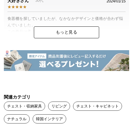
犬好き
30代
2024/01/15
つ
い
食器棚を探していましたが、なかなかデザインと価格が合わず悩
て
んでいました。

この商品は柔らかな雰囲気が印象的で

もっと見る
開
想像以上に素敵でした。買って本当に良かったと思います。
梱
設
置
サ
ー
ビ
ス
に
つ
関連カテゴリ
い
チェスト・収納家具
リビング
チェスト・キャビネット
て
ナチュラル
韓国インテリア
搬
入