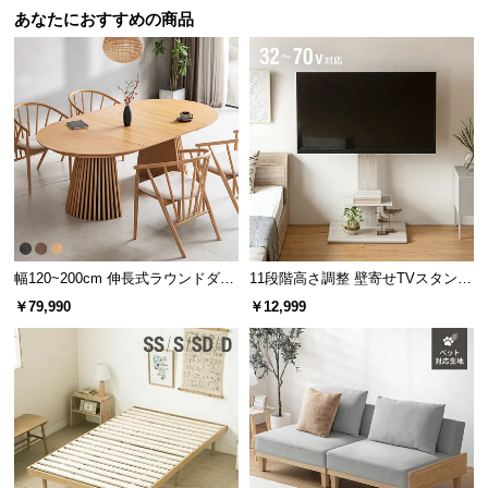
l
あなたにおすすめの商品
l
幅120~200cm 伸長式ラウンドダイ
11段階高さ調整 壁寄せTVスタンド
ニングテーブル 6人掛け 天然木突
キャスター付き 上下左右角度調節
￥79,990
￥12,999
板 美しい格子デザイン
機能