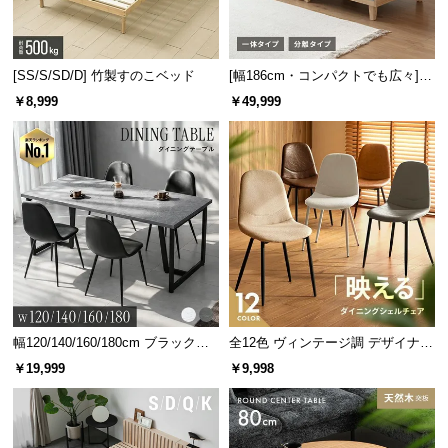
[SS/S/SD/D] 竹製すのこベッド
[幅186cm・コンパクトでも広々] 3
人掛けソファベッド リクライニン
￥8,999
￥49,999
グ 天然木フレーム 北欧
幅120/140/160/180cm ブラックフ
全12色 ヴィンテージ調 デザイナー
レーム ダイニング 大理石調 4人掛
ズシェルチェア
￥19,999
￥9,998
け