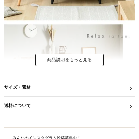
イ
ン
テ
リ
ア
コ
ー
商品説明をもっと見る
デ
ィ
ネ
ー
サイズ・素材
ト
か
ら
送料について
探
す
みんなのインスタグラム投稿募集中！