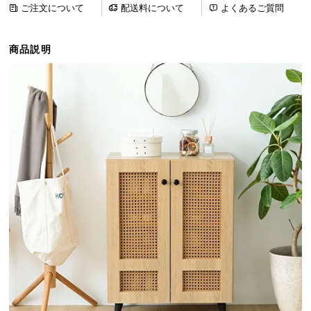
ご注文について
配送料について
よくあるご質問
ら
探
す
商品説明
イ
ン
テ
リ
ア
テ
イ
ス
ト
か
ら
探
す