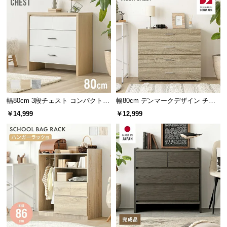
保
証
に
つ
い
て
会
員
幅80cm 3段チェスト コンパクトで
幅80cm デンマークデザイン チェ
規
もたっぷり収納 木目調/モルタル調
スト
￥14,999
￥12,999
約
に
つ
い
て
お
客
様