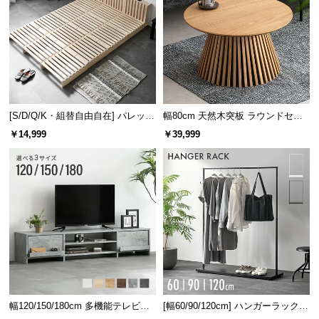
[S/D/Q/K・組替自由自在] パレット
幅80cm 天然木突板 ラウンドセン
ベッド 8/12/16枚セット
ターテーブル 美しい格子デザイン
￥14,999
￥39,999
幅120/150/180cm 多機能テレビボ
[幅60/90/120cm] ハンガーラック