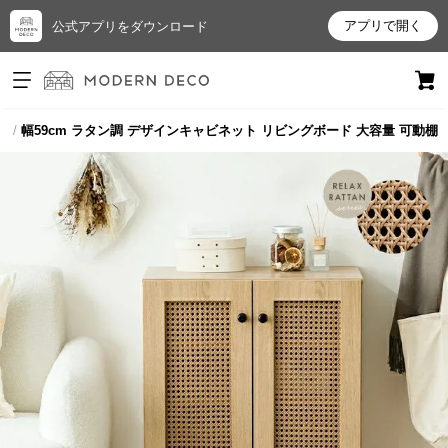
アプリで開く
公式アプリをダウンロード
ログイン
新規会員登録
ト
幅59cm ラタン調 デザインキャビネット リビングボード 大容量 可動棚
お
気
に
入
り
ア
イ
テ
ム
最