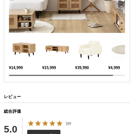
送
料
に
つ
い
て
大
型
商
¥14,999
¥15,999
¥39,990
¥4,999
品
の
配
送
レビュー
に
つ
総合評価
い
て
3件
5.0