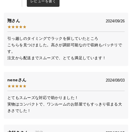
レビューを書く
中
型
商
翔
2024/09/26
品
の
配
引っ越しのタイミングでラックを探していたところ

送
こちらを見つけました。高さが調節可能なので収納もバッチリで
に
す。

つ
注文から配送までスムーズで、とても満足しています！
い
て
nene
2024/08/03
小
型
商
とてもスムーズな対応で助かりました！

実物はコンパクトで、ワンルームのお部屋でもすっきり収まる大
品
の
配
送
に