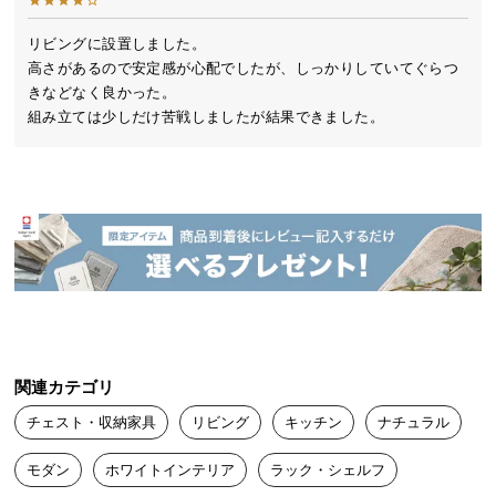
送
料
リビングに設置しました。

高さがあるので安定感が心配でしたが、しっかりしていてぐらつ
に
きなどなく良かった。

つ
組み立ては少しだけ苦戦しましたが結果できました。
い
て
大
型
商
品
の
配
送
温かみのあるラバーウッド無垢材
に
関連カテゴリ
つ
チェスト・収納家具
リビング
キッチン
ナチュラル
い
優しい風合いの木目と強度に優れたラバーウッド無
垢材を使用しました。
て
モダン
ホワイトインテリア
ラック・シェルフ