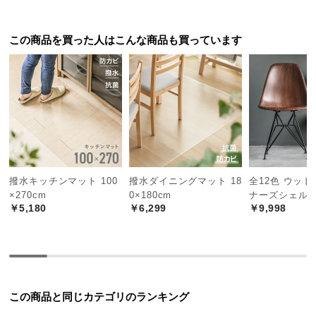
中
型
商
この商品を買った人はこんな商品も買っています
品
の
配
送
に
つ
い
て
撥水キッチンマット 100
撥水ダイニングマット 18
全12色 ウッド
ラバーウッドとは
×270cm
0×180cm
ナーズシェル
小
ゴムの木を加工した木材。ソフトな
￥5,180
￥6,299
￥9,998
印象の木目と滑らかな肌触りが特徴
型
です。
商
品
の
配
この商品と同じカテゴリのランキング
送
天然木の風合い豊かな木目
に