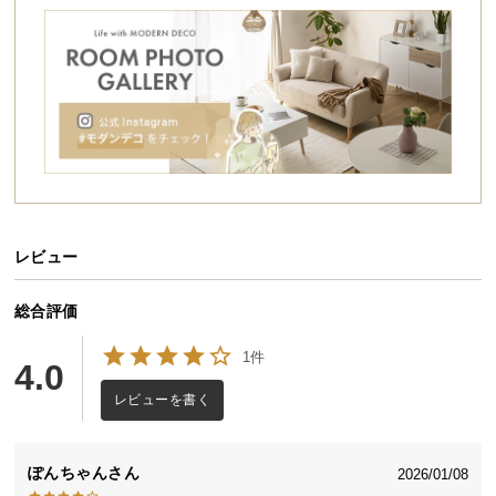
シ
ョ
ッ
ピ
ン
グ
ガ
イ
ド
レビュー
お
支
払
総合評価
い
1件
に
4.0
お部屋に馴染むナチュラルデザイン
つ
レビューを書く
い
て
余計な装飾のない無垢材のみでデザインされたシェ
ルフは、どんなお部屋にも自然に溶け込みます。
ぽんちゃん
2026/01/08
配