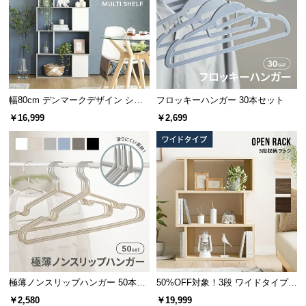
l
l
ブックシェルフとして
落ち着き感あるブックシェルフに。デスクの隣や子
幅80cm デンマークデザイン シェ
フロッキーハンガー 30本セット
供部屋にぴったりです。
ルフ
￥16,999
￥2,699
極薄ノンスリップハンガー 50本セ
50%OFF対象！3段 ワイドタイプ
ット
オープンラック
￥2,580
￥19,999