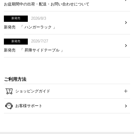
お盆期間中の出荷・配送・お問い合わせについて
2026/8/3
新発売
新発売 「 ハンガーラック 」
2026/7/27
新発売
新発売 「 昇降サイドテーブル 」
ご利用方法
ショッピングガイド
超低ホルムの安全素材
お客様サポート
ホルムアルデヒドの放散を限りなく抑えました。小
さなお子様のいるご家庭でも安心して使えます。