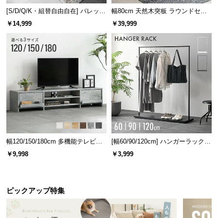
[S/D/Q/K・組替自由自在] パレット
幅80cm 天然木突板 ラウンドセン
ベッド 8/12/16枚セット
ターテーブル 美しい格子デザイン
￥14,999
￥39,999
背板高さ
約4.5㎝
便利な扉付き収納
幅120/150/180cm 多機能テレビボ
[幅60/90/120cm] ハンガーラック
シェルフの最下段にある扉付き収納は、生活感のあ
ード 木目/石目調 オープン収納・
スチール 4段階高さ調節 サイドフ
￥9,998
￥3,999
る小物を隠してスッキリと収納できます。
引き出し収納付き
ック オープンラック シンプル
ピックアップ特集