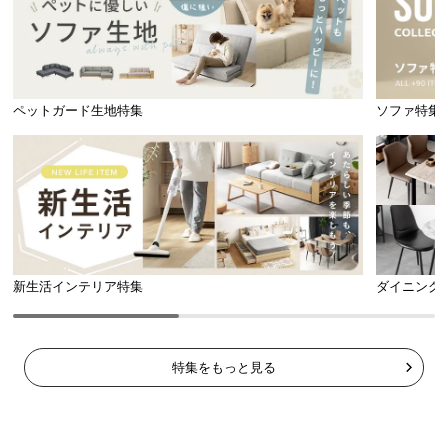
ペットガード生地特集
ソファ特集
横幅
奥行き
高さ
約56.5㎝
約38㎝
約37.5㎝
新生活インテリア特集
ダイニング
2枚の棚板付き
収納内には２枚の棚板が付いており、たくさんの小
物をしまうことができます。
特集をもっと見る