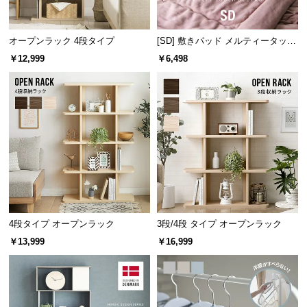
情
報
オープンラック 4段タイプ
[SD] 敷きパッド メルティータッチ
©
マイクロファイバー
M
￥12,999
￥6,498
O
D
E
R
キッチンシェルフとして
N
食器や調味料をまとめて置くだけで、便利なキッチ
D
ンシェルフにもなります。
E
C
O
C
4段タイプ オープンラック
3段/4段 タイプ オープンラック
o.,
￥13,999
￥16,999
L
t
d.
A