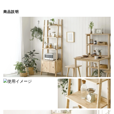
ら
探
商品説明
す
イ
ン
テ
リ
ア
テ
イ
ス
ト
か
ら
探
す