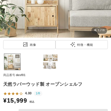
近
チ
ェ
ッ
ク
し
1
/
19
た
ア
画像
特徴・機能
イ
テ
ム
商品番号
desf01
特
集
天然ラバーウッド製 オープンシェルフ
一
覧
4.00
1件
¥
15,999
税込
人