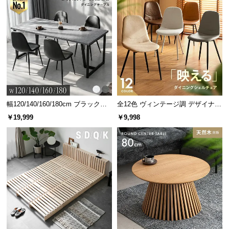
2段目
約30㎝
約35㎝
約56.4㎝
3段目
約35㎝
約35㎝
最下段
約38㎝
約35.2㎝
幅120/140/160/180cm ブラックフ
全12色 ヴィンテージ調 デザイナー
レーム ダイニング 大理石調 4人掛
ズシェルチェア
約4.5㎝の背板で落下防止対策
￥19,999
￥9,998
け
裏側に物が落下しないように、全ての棚に背板を付
けています。