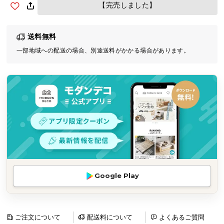
【完売しました】
気
ア
イ
送料無料
テ
一部地域への配送の場合、別途送料がかかる場合があります。
ム
ラ
ン
キ
ン
グ
商
品
カ
Google Play
テ
ゴ
リ
ご注文について
配送料について
よくあるご質問
か