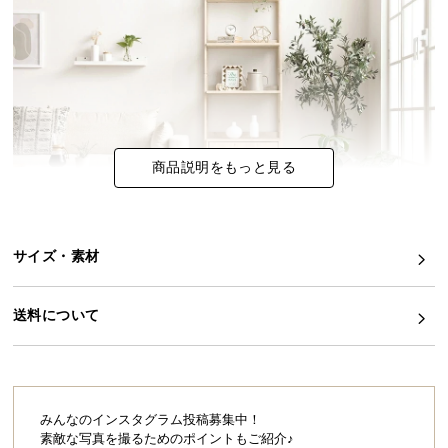
イ
ン
テ
リ
ア
コ
商品説明をもっと見る
ー
デ
ィ
ネ
サイズ・素材
ー
ト
無垢材のぬくもり溢れるシェルフ
か
送料について
ラバーウッド無垢材の優しい風合いを纏った収納付
ら
きシェルフ。どんなお部屋にも馴染みやすいナチュ
ラルな雰囲気と、便利なオープン棚と扉付き棚の2種
探
類の収納で自分好みのお部屋を形作ります。
す
みんなのインスタグラム投稿募集中！
素敵な写真を撮るためのポイントもご紹介♪