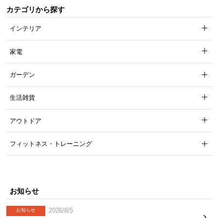
カテゴリから探す
インテリア
家電
ガーデン
生活雑貨
棚板のサイズ
横幅
奥行き
アウトドア
約52.7㎝
約31.5㎝
フィットネス・トレーニング
シンプルな取っ手
お知らせ
収納の取っ手はくり抜きを採用し、過度な装飾のな
いシンプルなデザインとなっています。
2026/8/5
お知らせ