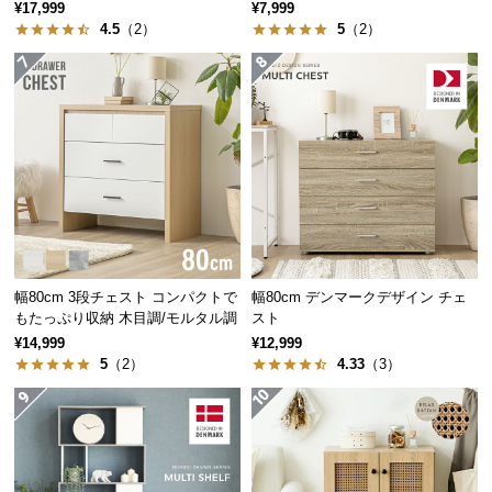
イアウト自在
保
¥17,999
¥7,999
す。商品の特性を十分ご理解の上、ご購入くださ
4.5
（2）
5
（2）
証
い。
に
つ
い
て
アイデア次第で使い方いろいろ
会
員
お部屋になじみやすいシンプルなウッドデザイン
規
は、アイデア次第でさまざまな場面にお使いいただ
約
けます。
に
幅80cm 3段チェスト コンパクトで
幅80cm デンマークデザイン チェ
つ
もたっぷり収納 木目調/モルタル調
スト
い
¥14,999
¥12,999
て
5
（2）
4.33
（3）
お
客
様