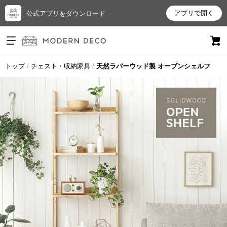
アプリで開く
公式アプリをダウンロード
ログイン
新規会員登録
トップ
チェスト・収納家具
天然ラバーウッド製 オープンシェルフ
お
気
に
入
り
ア
イ
テ
ム
最