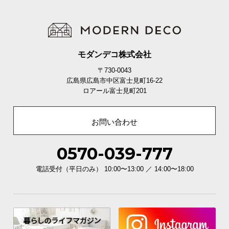
モダンデコ株式会社
〒730-0043
広島県広島市中区富士見町16-22
ロアール富士見町201
お問い合わせ
ホルムアルデヒドとは
0570-039-777
目や鼻などに刺激を与え、シックハ
ウス症候群を引き起こす恐れのある
有害物質です。
電話受付（平日のみ） 10:00〜13:00 ／ 14:00〜18:00
高い安全性の証であるF☆☆☆☆獲得