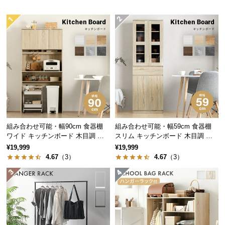
一点一点異なる節目や継ぎ目、色味の濃淡が木目の
つ
美しい質感を生み出します。
い
て
開
梱
設
置
サ
ー
組み合わせ可能・幅90cm 食器棚
組み合わせ可能・幅59cm 食器棚
ビ
ワイド キッチンボード 木目調 レ
スリム キッチンボード 木目調 レ
ス
イアウト自在
イアウト自在
¥19,999
¥19,999
に
4.67
（3）
4.67
（3）
つ
い
て
木の美しい質感を活かした塗装
搬
入