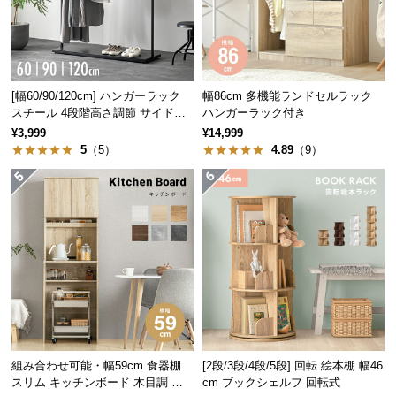
天然木本来の味わいを出すため、木目や質感を活か
経
した塗装を施しました。
路
に
つ
い
[幅60/90/120cm] ハンガーラック
幅86cm 多機能ランドセルラック
スチール 4段階高さ調節 サイドフ
ハンガーラック付き
て
ック オープンラック シンプル
¥3,999
¥14,999
5
（5）
4.89
（9）
返
品・
キ
ャ
ン
セ
ル
天然木製品について
に
本製品は天然木製品です。木目や色合いには個体
つ
差があります。また、素材の木目を活かして風合
い
いを出す塗装を施しており、下地である天然木本
て
来の色合いによって掲載写真とは仕上がりが異な
組み合わせ可能・幅59cm 食器棚
[2段/3段/4段/5段] 回転 絵本棚 幅46
る場合がございます。日光や照明の種類など、環
スリム キッチンボード 木目調 レ
cm ブックシェルフ 回転式
境によっても下地の濃淡の見え方に変化が生じま