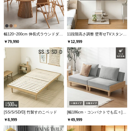
シェルフの棚は下段になるにつれて奥行きが長くな
り、工夫次第で広々と使うことができます。
幅120~200cm 伸長式ラウンドダイ
11段階高さ調整 壁寄せTVスタンド
ニングテーブル 6人掛け 天然木突
キャスター付き 上下左右角度調節
￥79,990
￥12,999
板 美しい格子デザイン
機能
棚板サイ
[SS/S/SD/D] 竹製すのこベッド
[幅186cm・コンパクトでも広々] 3
横幅
奥行き
高さ
ズ
人掛けソファベッド リクライニン
￥8,999
￥49,999
グ 天然木フレーム 北欧
1段目
約25㎝
-