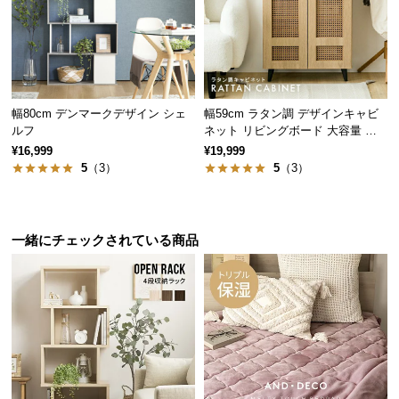
サ
ポ
ー
ト
ディスプレイラック
キッチンシェルフ
幅80cm デンマークデザイン シェ
幅59cm ラタン調 デザインキャビ
ルフ
ネット リビングボード 大容量 可
ブックシェルフ
ランドリーラック
お
動棚
¥16,999
¥19,999
知
5
（3）
5
（3）
ら
せ
ディスプレイラックとして
一緒にチェックされている商品
お気に入りの小物や植物を飾ってディスプレイラッ
クに。インテリアの一部としても活躍します。
ブ
ロ
グ
企
業