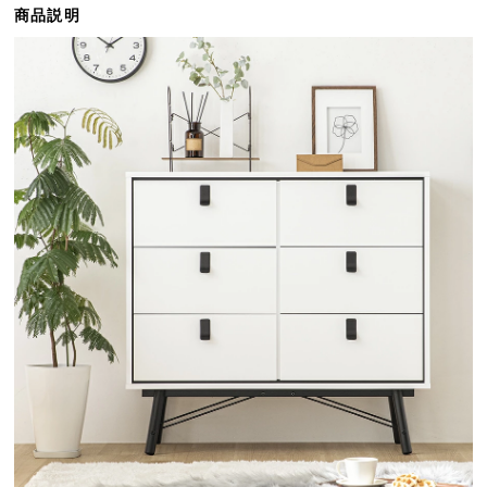
商品説明
ら
探
す
イ
ン
テ
リ
ア
テ
イ
ス
ト
か
ら
探
す