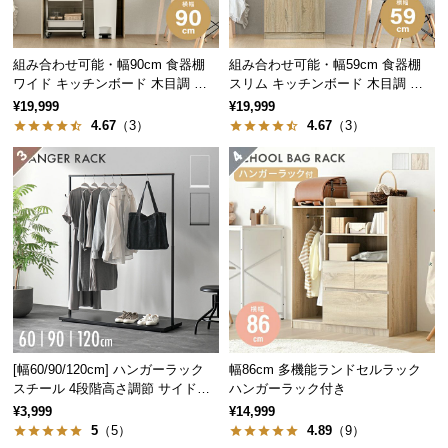
経
路
に
組み合わせ可能・幅90cm 食器棚
組み合わせ可能・幅59cm 食器棚
つ
ワイド キッチンボード 木目調 レ
スリム キッチンボード 木目調 レ
イアウト自在
イアウト自在
い
¥19,999
¥19,999
4.67
（3）
4.67
（3）
て
返
品・
キ
ャ
ン
セ
ル
に
つ
[幅60/90/120cm] ハンガーラック
幅86cm 多機能ランドセルラック
い
スチール 4段階高さ調節 サイドフ
ハンガーラック付き
て
ック オープンラック シンプル
¥3,999
¥14,999
5
（5）
4.89
（9）