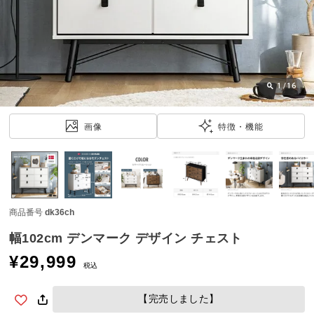
近
チ
ェ
ッ
ク
し
1
/
16
た
ア
画像
特徴・機能
イ
テ
ム
商品番号
dk36ch
特
集
幅102cm デンマーク デザイン チェスト
一
¥
29,999
覧
税込
【完売しました】
人