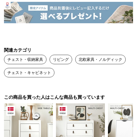
中
型
商
品
の
配
送
関連カテゴリ
に
つ
チェスト・収納家具
リビング
北欧家具・ノルディック
い
て
チェスト・キャビネット
小
型
この商品を買った人はこんな商品も買っています
デンマーク生まれの本格北欧デザイン
商
品
の
デンマークの人気インテリアメーカーによるプロダ
配
クトデザイン。本物の北欧デザインをお届けしま
す。
送
に