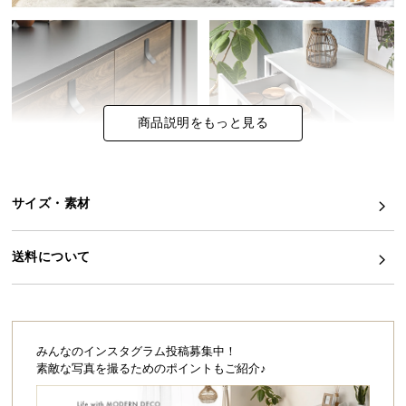
イ
ン
テ
リ
ア
商品説明をもっと見る
コ
ー
デ
ィ
サイズ・素材
ネ
ー
送料について
ト
か
ら
探
す
みんなのインスタグラム投稿募集中！
素敵な写真を撮るためのポイントもご紹介♪