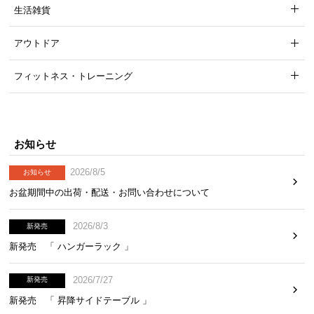
生活雑貨
アウトドア
フィットネス・トレーニング
横幅
奥行き
約101.8㎝
約40.1㎝
お知らせ
2026/8/5
お知らせ
お盆期間中の出荷・配送・お問い合わせについて
抜群の耐水性で水をこぼしても安心
2026/8/3
新発売
新発売 「 ハンガーラック 」
水が染み込みにくい素材で汚れもサッと拭き取れる
ので、お手入れも簡単です。
2026/7/27
新発売
新発売 「 昇降サイドテーブル 」