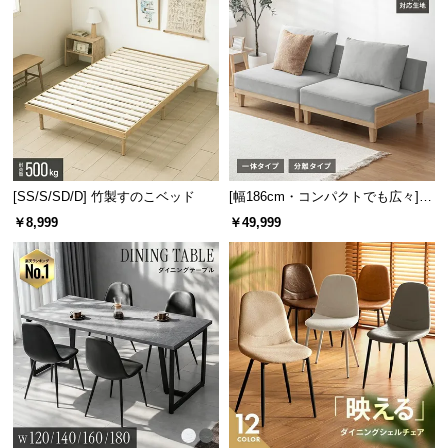
デザインを惹き立てるスチール取っ手
[SS/S/SD/D] 竹製すのこベッド
[幅186cm・コンパクトでも広々] 3
人掛けソファベッド リクライニン
￥8,999
￥49,999
グ 天然木フレーム 北欧
デザインにアクセントを与えるスチール製の取っ
手。指がかりが良いプレート状で開閉もスムーズで
す。