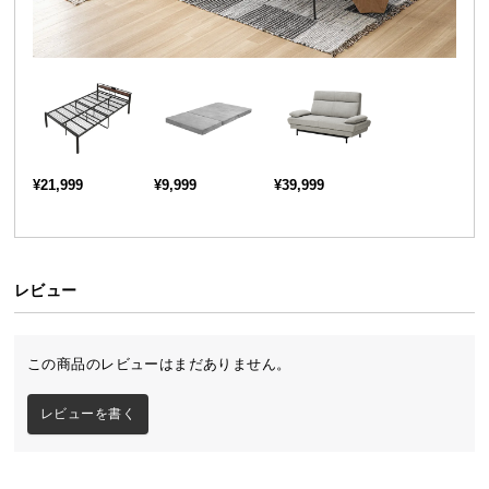
送
料
に
つ
い
て
¥21,999
¥9,999
¥39,999
大
型
商
品
レビュー
の
配
送
この商品のレビューはまだありません。
に
つ
レビューを書く
い
て