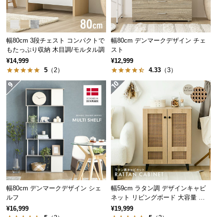
サ
ポ
シリーズで揃えてトータ
ー
幅80cm 3段チェスト コンパクトで
幅80cm デンマークデザイン チェ
ト
ルコーデ
もたっぷり収納 木目調/モルタル調
スト
¥14,999
¥12,999
5
（2）
4.33
（3）
同シリーズの家具で揃えることで空間に統一性
お
が生まれ、すっきりとまとまった印象のお部屋
知
になります。
ら
せ
ブ
ロ
グ
幅80cm デンマークデザイン シェ
幅59cm ラタン調 デザインキャビ
ルフ
ネット リビングボード 大容量 可
動棚
企
¥16,999
¥19,999
業