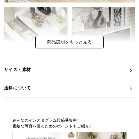
イ
ン
テ
リ
ア
商品説明をもっと見る
コ
ー
デ
ィ
サイズ・素材
ネ
ー
送料について
ト
か
ら
探
す
みんなのインスタグラム投稿募集中！
素敵な写真を撮るためのポイントもご紹介♪