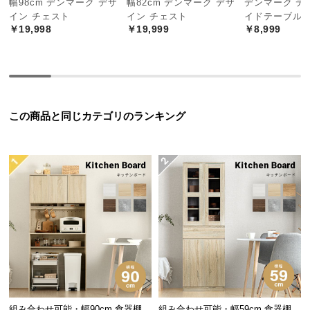
幅98cm デンマーク デザ
幅82cm デンマーク デザ
デンマーク デ
中
イン チェスト
イン チェスト
イドテーブル
型
￥19,998
￥19,999
￥8,999
商
品
の
配
送
この商品と同じカテゴリのランキング
に
つ
い
て
小
型
商
品
の
配
送
に
組み合わせ可能・幅90cm 食器棚
組み合わせ可能・幅59cm 食器棚