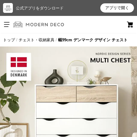
アプリで開く
公式アプリをダウンロード
ログイン
新規会員登録
トップ
チェスト・収納家具
幅99cm デンマーク デザイン チェスト
お
気
に
入
り
ア
イ
テ
ム
最