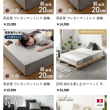
ルコーデ
情
報
同シリーズの家具で揃えることで空間に統一性
©
高反発 ウレタンマットレス 超極厚
高反発 ウレタンマットレス 超極厚
が生まれ、すっきりとまとまった印象のお部屋
M
20cm 一体型 フラットタイプ [SD]
20cm 三つ折りタイプ [S]
になります。
￥19,999
￥14,999
O
D
E
R
N
D
E
C
O
C
o.,
高反発 ウレタンマットレス 超極厚
[SD] 余白を楽しむローベッド 天然
L
20cm 三つ折りタイプ [SD]
木調 ステージベッド プレミアムマ
￥19,999
￥43,998
ットレス付き
t
デンマーク家具シリーズのラインナッ
d.
プ
A