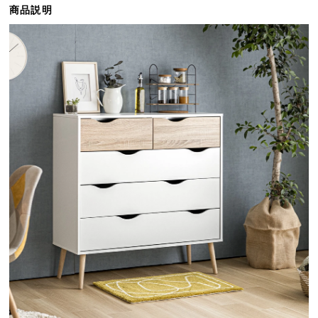
商品説明
ら
探
す
イ
ン
テ
リ
ア
テ
イ
ス
ト
か
ら
探
す