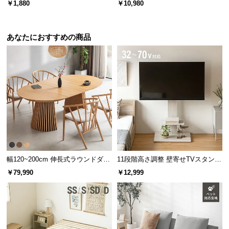
￥1,880
￥10,980
デンマーク家具シリーズをもっと見る
あなたにおすすめの商品
存在感のあるバイカラー
インテリアのアクセントになるバイカラーデザイ
ン。置くだけでモダンなお部屋を演出してくれま
す。
幅120~200cm 伸長式ラウンドダイ
11段階高さ調整 壁寄せTVスタンド
ニングテーブル 6人掛け 天然木突
キャスター付き 上下左右角度調節
￥79,990
￥12,999
板 美しい格子デザイン
機能