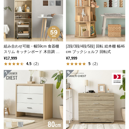
経
路
に
つ
い
て
組み合わせ可能・幅59cm 食器棚
[2段/3段/4段/5段] 回転 絵本棚 幅46
返
スリム キッチンボード 木目調 レ
cm ブックシェルフ 回転式
品・
イアウト自在
¥17,999
¥7,999
キ
4.5
（2）
5
（2）
ャ
ン
セ
ル
に
つ
い
て