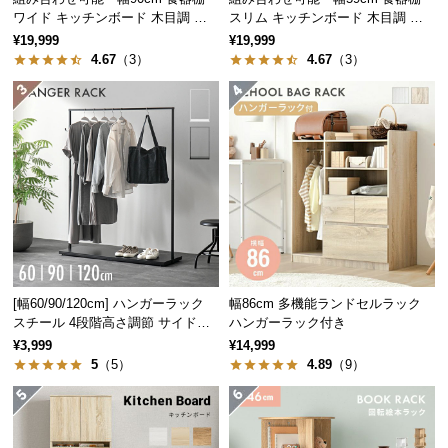
ワイド キッチンボード 木目調 レ
スリム キッチンボード 木目調 レ
つ
イアウト自在
イアウト自在
¥19,999
¥19,999
い
4.67
（3）
4.67
（3）
て
開
梱
設
置
サ
デンマーク生まれの本格北欧デザイン
ー
ビ
ス
デンマークの人気インテリアメーカーによるプロダ
に
[幅60/90/120cm] ハンガーラック
幅86cm 多機能ランドセルラック
クトデザイン。本物の北欧デザインをお届けしま
つ
スチール 4段階高さ調節 サイドフ
ハンガーラック付き
す。
ック オープンラック シンプル
い
¥3,999
¥14,999
5
（5）
4.89
（9）
て
搬
入