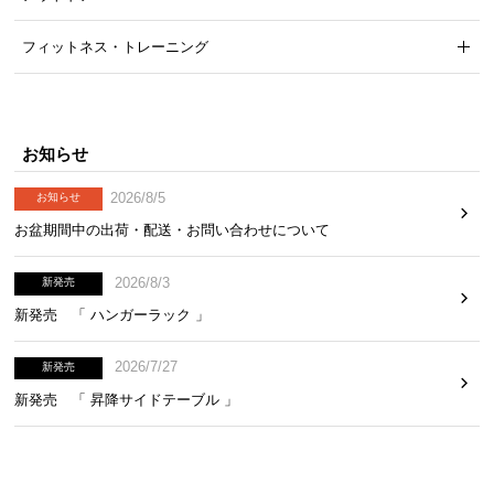
ワイドで使いやすい天板サイズ
フィットネス・トレーニング
書籍など幅を取るものも思い通りに飾れる天板幅。
ワイドなサイズ感で理想のレイアウトを実現しま
お知らせ
す。
2026/8/5
お知らせ
お盆期間中の出荷・配送・お問い合わせについて
2026/8/3
新発売
新発売 「 ハンガーラック 」
2026/7/27
新発売
新発売 「 昇降サイドテーブル 」
横幅
奥行き