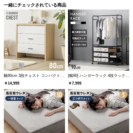
一緒にチェックされている商品
家具づくりの長い歴史を持つデンマーク。家具の本
サ
場にて丁寧に作り上げられたこだわりの一台です。
ポ
ー
ト
お
知
ら
せ
幅80cm 3段チェスト コンパクトで
[幅90] ハンガーラック 4段ラック収
もたっぷり収納 木目調/モルタル調
納 キャスター付き
￥14,999
￥7,999
ブ
ロ
グ
シリーズで揃えてトータ
企
業