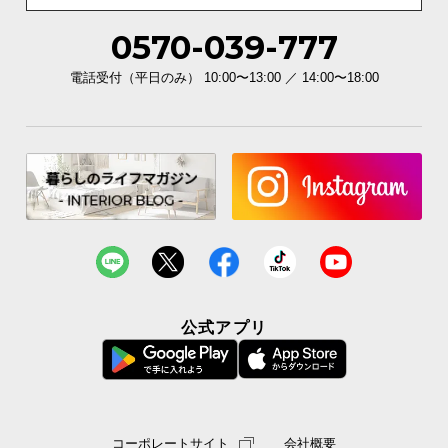
0570-039-777
高さ
約100.9㎝
電話受付（平日のみ） 10:00〜13:00 ／ 14:00〜18:00
さっと拭くだけ簡単お手入れ
水が染み込みにくい素材で汚れもさっと拭き取れる
ので、お手入れも簡単です。
公式アプリ
コーポレートサイト
会社概要