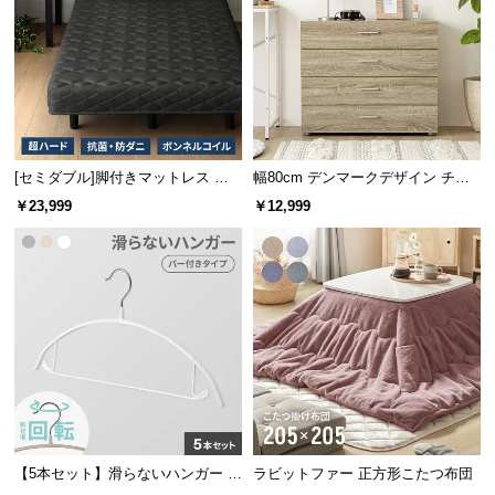
l
l
幅118cm
幅110cm
幅120cm
幅130cm
幅65cm
デンマー
デンマー
デンマー
デンマー
デンマー
¥19,99
¥14,99
¥19,99
¥17,99
¥10,99
8
9
8
9
8
ク デザイ
クデザイ
ク デザイ
ク デザイ
ク デザイ
ン テレビ
ン ワーク
ン ワーク
ン ワーク
ン ワーク
ボード
デスク
デスク
デスク
デスク
[セミダブル]脚付きマットレス ボ
幅80cm デンマークデザイン チェ
ンネルコイル ハードタイプ
スト
￥23,999
￥12,999
[クイー
幅99cm
幅147cm
幅99cm
ン] デン
デンマー
デンマー
デンマー
¥29,99
¥26,99
¥26,99
¥19,99
9
9
9
9
マークデ
ク デザイ
ク デザイ
ク デザイ
ザイン ベ
ン マルチ
ン マルチ
ン マルチ
ッドフレ
キャビネ
チェスト
チェスト
ーム 木目
ット
調
【5本セット】滑らないハンガー バ
ラビットファー 正方形こたつ布団
ー付き 回転フック