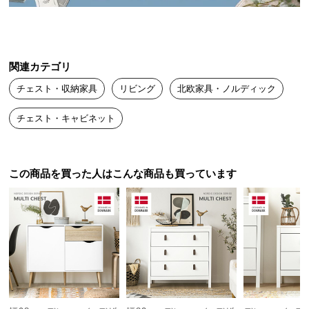
送
料
に
つ
関連カテゴリ
い
チェスト・収納家具
リビング
北欧家具・ノルディック
て
チェスト・キャビネット
大
型
商
品
この商品を買った人はこんな商品も買っています
の
配
送
に
つ
い
て