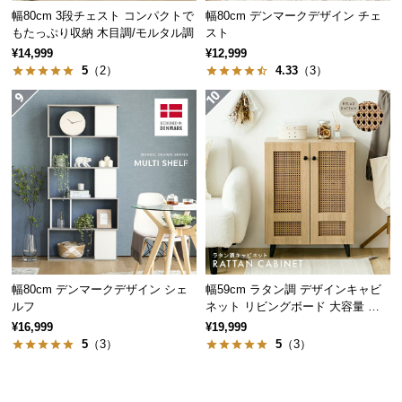
保
幅80cm 3段チェスト コンパクトで
幅80cm デンマークデザイン チェ
証
もたっぷり収納 木目調/モルタル調
スト
に
¥14,999
¥12,999
つ
5
（2）
4.33
（3）
い
て
会
員
規
約
に
つ
い
幅80cm デンマークデザイン シェ
幅59cm ラタン調 デザインキャビ
て
ルフ
ネット リビングボード 大容量 可
動棚
¥16,999
¥19,999
5
（3）
5
（3）
お
伝統と信頼のデンマークデザイン
客
様