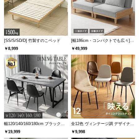
[SS/S/SD/D] 竹製すのこベッド
[幅186cm・コンパクトでも広々] 3
人掛けソファベッド リクライニン
￥8,999
￥49,999
グ 天然木フレーム 北欧
風合い豊かなウッド調
どんなテイストにも調和する美しい木目柄。木の素
材感が感じられる表情豊かな仕上がりです。
幅120/140/160/180cm ブラックフ
全12色 ヴィンテージ調 デザイナー
レーム ダイニング 大理石調 4人掛
ズシェルチェア
￥19,999
￥9,998
け