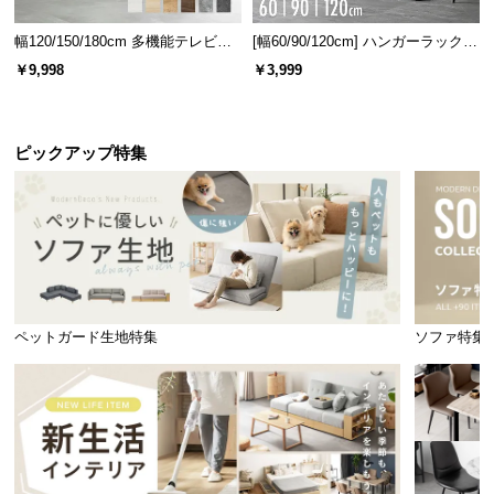
幅120/150/180cm 多機能テレビボ
[幅60/90/120cm] ハンガーラック
ード 木目/石目調 オープン収納・
スチール 4段階高さ調節 サイドフ
￥9,998
￥3,999
引き出し収納付き
ック オープンラック シンプル
たっぷり収まる引き出し収納
ピックアップ特集
十分な深さのある引き出しで１段目は日用品や雑
貨、ワイドサイズの２～4段目は衣類などたっぷり収
納できます。
ペットガード生地特集
ソファ特集