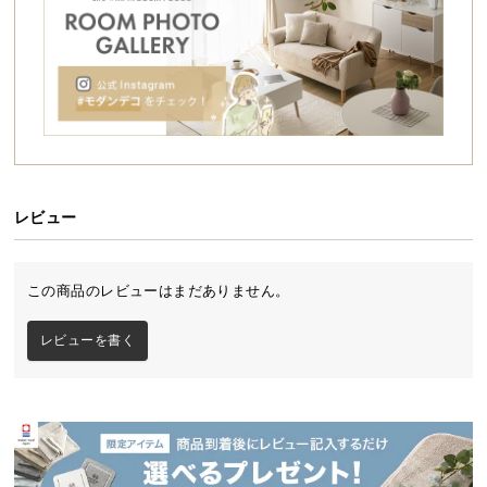
シ
ョ
ッ
ピ
ン
グ
ガ
イ
ド
レビュー
お
支
モダンで美しい北欧風チェスト
この商品のレビューはまだありません。
払
印象的な配色と洗練された脚付きデザインがモダン
い
なチェスト。大小2サイズの5杯の引き出しがついた
レビューを書く
充実の収納力で、日用品から幅を取る書籍などあら
に
ゆるものがすっきり収まります。生活感を抑えた上
つ
質なお部屋づくりを叶える、見た目と実用性を両立
い
する逸品です。
て
配