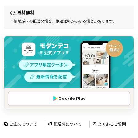
気
送料無料
ア
イ
一部地域への配送の場合、別途送料がかかる場合があります。
テ
ム
ラ
ン
キ
ン
グ
商
Google Play
品
カ
テ
ゴ
ご注文について
配送料について
よくあるご質問
リ
か