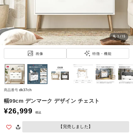
近
チ
ェ
ッ
ク
し
1
/
15
た
ア
画像
特徴・機能
イ
テ
ム
商品番号
dk37ch
特
集
幅99cm デンマーク デザイン チェスト
一
¥
26,999
覧
税込
【完売しました】
人