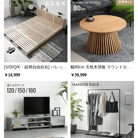
温もりあふれる天然木脚
脚部には高い耐久性を誇るオーク材を使用。天然木
のやわらかな木目が温もりを感じさせます。
[S/D/Q/K・組替自由自在] パレット
幅80cm 天然木突板 ラウンドセン
ベッド 8/12/16枚セット
ターテーブル 美しい格子デザイン
￥14,999
￥39,999