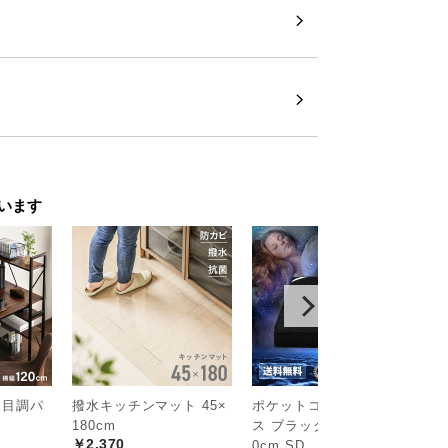
います
木目調パ
撥水キッチンマット 45×
ポケットコイルマットレ
撥
180cm
ス ブラックカラー 厚さ2
0
￥2,370
￥
0cm SD