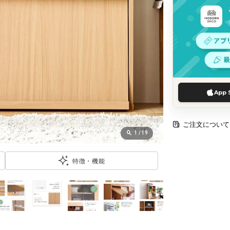
App 
ご注文について
1
/
19
特徴・機能