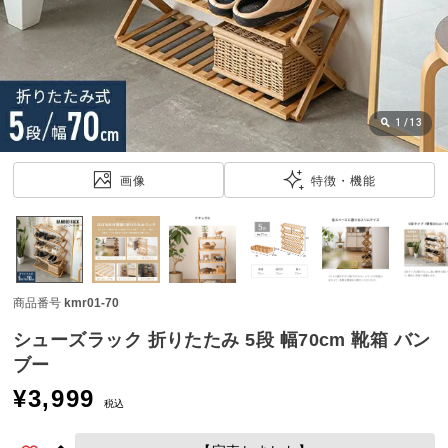
近
チ
ェ
ッ
ク
し
1
/
13
た
ア
画像
特徴・機能
イ
テ
ム
商品番号
kmr01-70
特
集
シューズラック 折りたたみ 5段 幅70cm 靴箱 バン
一
ブー
覧
¥
3,999
税込
人