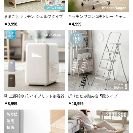
情
報
ままごとキッチン シェルフタイプ
キッチンワゴン 3段トレー キャス
©
ター付きタイプ
￥9,998
￥4,999
M
O
D
E
R
N
D
E
C
O
C
6L 上部給水式 ハイブリッド加湿器
折りたたみ踏み台 5段タイプ
o.,
￥8,999
￥10,999
L
t
d.
A