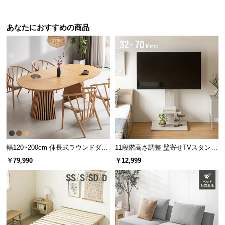
ック オープンラック シンプル
あなたにおすすめの商品
幅120~200cm 伸長式ラウンドダイ
11段階高さ調整 壁寄せTVスタンド
ニングテーブル 6人掛け 天然木突
キャスター付き 上下左右角度調節
￥79,990
￥12,999
板 美しい格子デザイン
機能