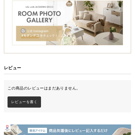
シ
ョ
ッ
ピ
ン
グ
ガ
イ
ド
レビュー
お
支
払
この商品のレビューはまだありません。
い
に
レビューを書く
つ
い
て
配