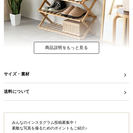
イ
ン
テ
リ
ア
コ
商品説明をもっと見る
ー
デ
ィ
ネ
サイズ・素材
ー
ト
送料について
か
ら
探
す
みんなのインスタグラム投稿募集中！
素敵な写真を撮るためのポイントもご紹介♪