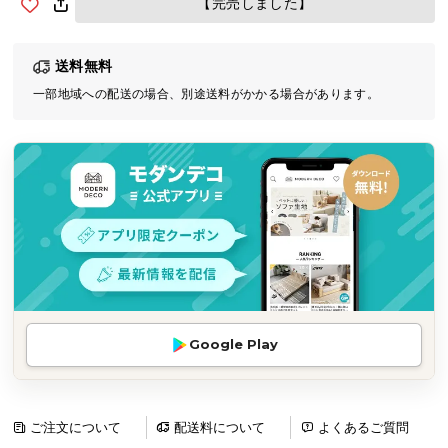
【完売しました】
気
ア
送料無料
イ
テ
一部地域への配送の場合、別途送料がかかる場合があります。
ム
ラ
ン
キ
ン
グ
商
品
Google Play
カ
テ
ゴ
リ
ご注文について
配送料について
よくあるご質問
か