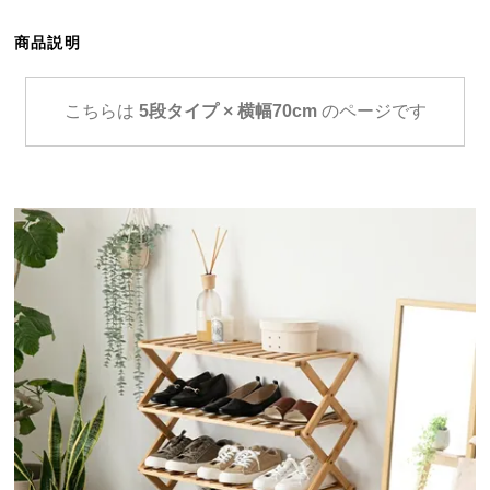
ら
探
商品説明
す
こちらは
5段タイプ × 横幅70cm
のページです
イ
ン
テ
リ
ア
テ
イ
ス
ト
か
ら
探
す