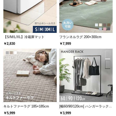
l
l
【S/M/L/XL】冷蔵庫マット
フランネルラグ 200×300cm
￥2,830
￥7,999
キルトファーラグ 185×185cm
[幅60/90/120cm] ハンガーラック
スチール 4段階高さ調節 サイドフ
￥5,999
￥3,999