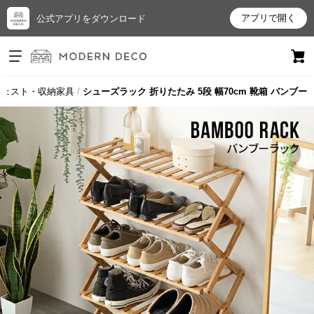
アプリで開く
公式アプリをダウンロード
ログイン
新規会員登録
チェスト・収納家具
シューズラック 折りたたみ 5段 幅70cm 靴箱 バンブー
お
気
に
入
り
ア
イ
テ
ム
最