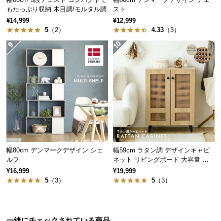
保
もたっぷり収納 木目調/モルタル調
スト
証
¥14,999
¥12,999
に
5
（2）
4.33
（3）
つ
い
て
会
員
規
約
に
つ
幅80cm デンマークデザイン シェ
幅59cm ラタン調 デザインキャビ
い
ルフ
ネット リビングボード 大容量 可
て
動棚
¥16,999
¥19,999
5
（3）
5
（3）
お
客
様
一緒にチェックされている商品