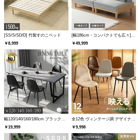
[SS/S/SD/D] 竹製すのこベッド
[幅186cm・コンパクトでも広々] 3
人掛けソファベッド リクライニン
￥8,999
￥49,999
グ 天然木フレーム 北欧
幅120/140/160/180cm ブラックフ
全12色 ヴィンテージ調 デザイナー
レーム ダイニング 大理石調 4人掛
ズシェルチェア
￥19,999
￥9,998
け