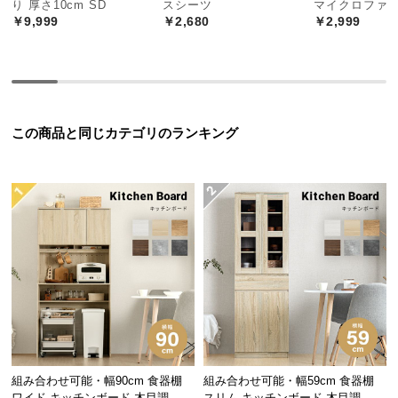
り 厚さ10cm SD
スシーツ
マイクロファ
中
￥9,999
￥2,680
￥2,999
型
商
品
の
配
送
この商品と同じカテゴリのランキング
に
つ
い
て
小
型
商
品
の
配
送
組み合わせ可能・幅90cm 食器棚
組み合わせ可能・幅59cm 食器棚
に
ワイド キッチンボード 木目調 レ
スリム キッチンボード 木目調 レ