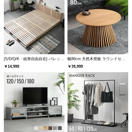
[S/D/Q/K・組替自由自在] パレット
幅80cm 天然木突板 ラウンドセン
ベッド 8/12/16枚セット
ターテーブル 美しい格子デザイン
￥14,999
￥39,999