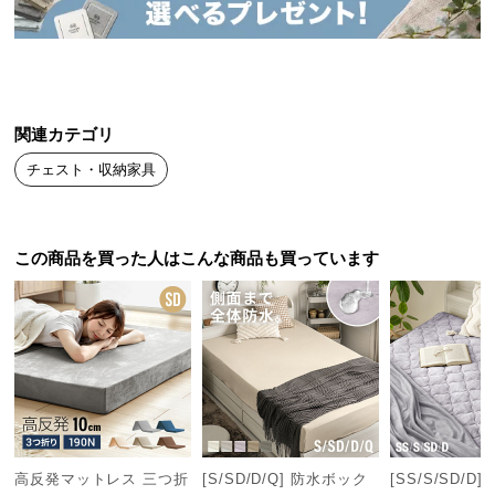
送
料
に
つ
い
関連カテゴリ
て
チェスト・収納家具
大
型
商
この商品を買った人はこんな商品も買っています
品
の
配
送
に
つ
い
て
高反発マットレス 三つ折
[S/SD/D/Q] 防水ボック
[SS/S/SD/D