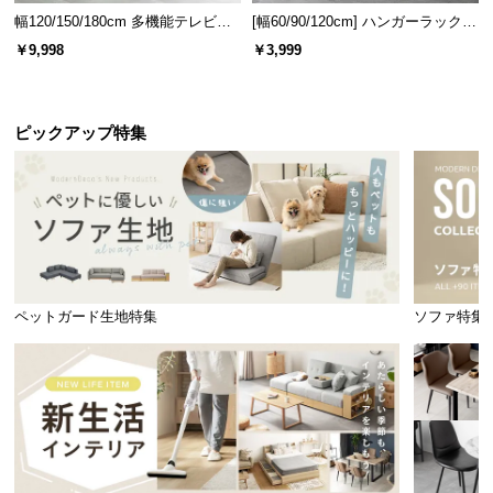
幅120/150/180cm 多機能テレビボ
[幅60/90/120cm] ハンガーラック
ード 木目/石目調 オープン収納・
スチール 4段階高さ調節 サイドフ
￥9,998
￥3,999
引き出し収納付き
ック オープンラック シンプル
ピックアップ特集
ペットガード生地特集
ソファ特集