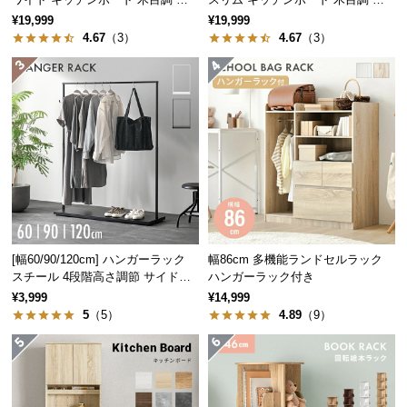
イアウト自在
イアウト自在
つ
¥19,999
¥19,999
4.67
（3）
4.67
（3）
い
て
こちらは
5段タイプ × 横幅70cm
のページです
開
梱
設
置
サ
ー
ビ
ス
[幅60/90/120cm] ハンガーラック
幅86cm 多機能ランドセルラック
に
スチール 4段階高さ調節 サイドフ
ハンガーラック付き
つ
ック オープンラック シンプル
¥3,999
¥14,999
い
5
（5）
4.89
（9）
て
搬
入