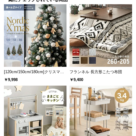
サ
ポ
ー
ト
お
知
ら
せ
[120cm/150cm/180cm]クリスマス
フランネル 長方形こたつ布団
ツリー オーナメント付
￥9,998
￥9,400
ブ
ロ
グ
企
業