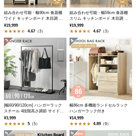
横幅
奥行き
高さ
つ
組み合わせ可能・幅90cm 食器棚
組み合わせ可能・幅59cm 食器棚
い
約59.5㎝
約40㎝
約104㎝
ワイド キッチンボード 木目調 レ
スリム キッチンボード 木目調 レ
て
イアウト自在
イアウト自在
¥19,999
¥19,999
4.67
（3）
4.67
（3）
開
梱
重厚感のある板の厚み
設
しっかりとした厚みのある板で構成されたラック
置
は、置くだけで重厚感のある雰囲気を演出すること
サ
ができます。
ー
ビ
ス
に
つ
い
[幅60/90/120cm] ハンガーラック
幅86cm 多機能ランドセルラック
スチール 4段階高さ調節 サイドフ
ハンガーラック付き
て
ック オープンラック シンプル
¥3,999
¥14,999
5
（5）
4.89
（9）
搬
入