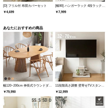
[D] フリル付 布団カバーセット
[幅90] ハンガーラック 4段ラック収
納 キャスター付き
￥4,699
￥7,999
見た目を損なわせない背面化粧
あなたにおすすめの商品
背面に化粧仕上げを施しており、どの面を表にして
もお部屋の雰囲気を損なわず美しく収納できます。
幅120~200cm 伸長式ラウンドダイ
11段階高さ調整 壁寄せTVスタンド
ニングテーブル 6人掛け 天然木突
キャスター付き 上下左右角度調節
￥79,990
￥12,999
板 美しい格子デザイン
機能