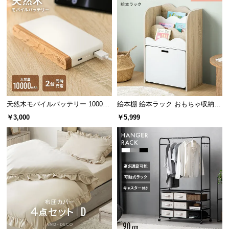
l
l
配線がしやすいオープンタイプ
背面がオープンなデザインのため、電化製品などコ
ードの配線もらくらく行うことができます。
天然木モバイルバッテリー 10000m
絵本棚 絵本ラック おもちゃ収納
Ah USB-C/USB-A 2台同時充電対応
絵本本棚
￥3,000
￥5,999