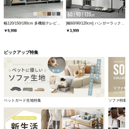
安心して収納できる耐荷重
幅120/150/180cm 多機能テレビボ
[幅60/90/120cm] ハンガーラック
ード 木目/石目調 オープン収納・
スチール 4段階高さ調節 サイドフ
各棚板や天板は強度に優れており、家電などの重た
￥9,998
￥3,999
引き出し収納付き
ック オープンラック シンプル
いものを収納しても安心して使用いただけます。
ピックアップ特集
ペットガード生地特集
ソファ特集
耐荷重
約10kg