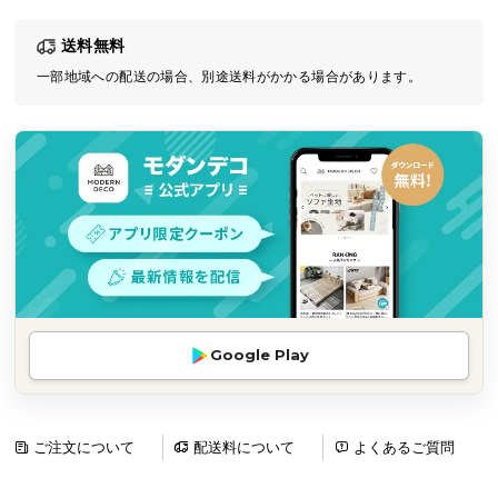
気
送料無料
ア
イ
一部地域への配送の場合、別途送料がかかる場合があります。
テ
ム
ラ
ン
キ
ン
グ
商
Google Play
品
カ
テ
ゴ
ご注文について
配送料について
よくあるご質問
リ
か