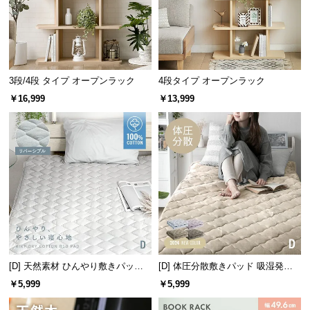
情
広々とした天板上のスペース
報
ディスプレイスペースとしても最適な天板上のスペ
©
ースは、小物や植物を飾って自分好みのインテリア
を楽しめます。
M
O
3段/4段 タイプ オープンラック
4段タイプ オープンラック
D
￥16,999
￥13,999
E
R
N
D
E
C
O
C
o.,
L
t
[D] 天然素材 ひんやり敷きパッド
[D] 体圧分散敷きパッド 吸湿発熱
横幅
奥行き
綿100% リバーシブル 洗える
マイクロファイバー
d.
￥5,999
￥5,999
A
約59.5㎝
約40㎝