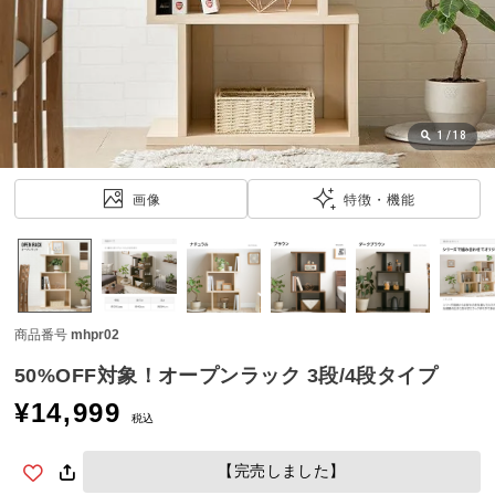
近
チ
ェ
ッ
ク
し
1
/
18
た
ア
画像
特徴・機能
イ
テ
ム
商品番号
mhpr02
特
集
50%OFF対象！オープンラック 3段/4段タイプ
一
¥
14,999
覧
税込
【完売しました】
人