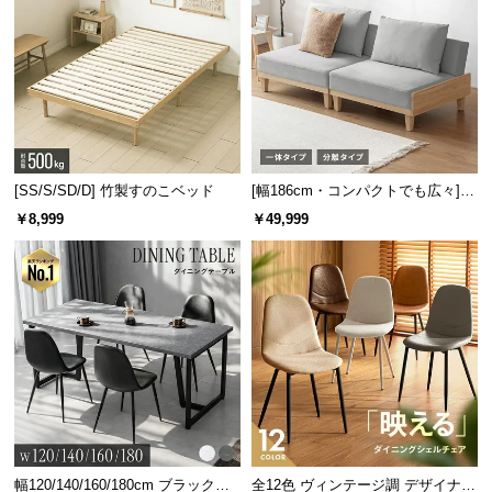
木目調が美しいデザイン
まるで天然木のような、自然な木目調に仕上げまし
た。お部屋馴染みの良い美しいデザインです。
[SS/S/SD/D] 竹製すのこベッド
[幅186cm・コンパクトでも広々] 3
人掛けソファベッド リクライニン
￥8,999
￥49,999
グ 天然木フレーム 北欧
幅120/140/160/180cm ブラックフ
全12色 ヴィンテージ調 デザイナー