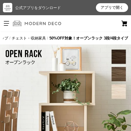
アプリで開く
公式アプリをダウンロード
ログイン
新規会員登録
トップ
チェスト・収納家具
50%OFF対象！オープンラック 3段/4段タイプ
お
気
に
入
り
ア
イ
テ
ム
最