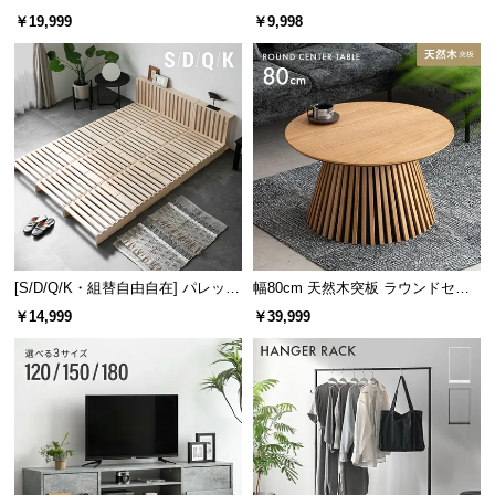
レーム ダイニング 大理石調 4人掛
ズシェルチェア
￥19,999
￥9,998
け
ネジ穴のカバーシール付属
木目調のシールが付属しており、貼るだけでネジ穴
を目立たせず隠すことができます。
[S/D/Q/K・組替自由自在] パレット
幅80cm 天然木突板 ラウンドセン
ベッド 8/12/16枚セット
ターテーブル 美しい格子デザイン
￥14,999
￥39,999