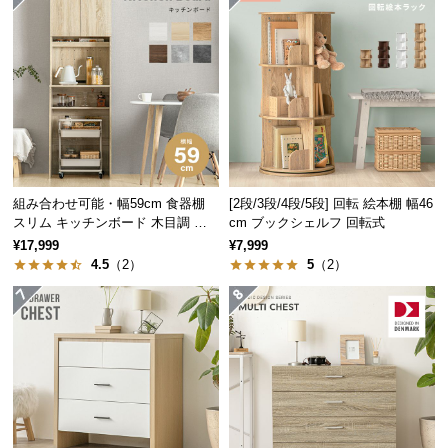
経
路
に
厚み
約2.5cm
つ
い
て
アイディア次第で使い方いろいろ
返
品・
組み合わせ可能・幅59cm 食器棚
[2段/3段/4段/5段] 回転 絵本棚 幅46
キ
スリム キッチンボード 木目調 レ
cm ブックシェルフ 回転式
使い勝手の良いサイズ感のため、アイディア次第で
イアウト自在
ャ
¥17,999
¥7,999
色々な使い方が可能。より快適な空間を造り出しま
4.5
（2）
5
（2）
ン
す。
セ
ル
に
つ
い
て