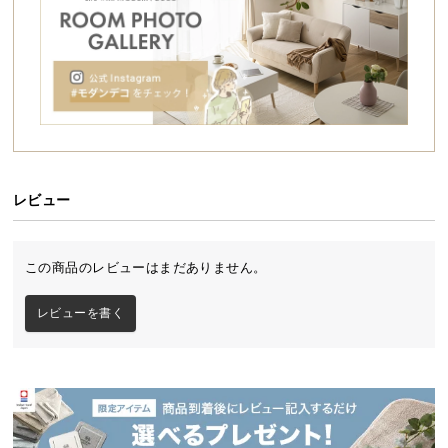
シ
ョ
ッ
ピ
ン
グ
好みに合わせてアレンジできるオープンラック
ガ
ジグザグに組合わさった棚板により、置くだけで存
イ
在感がある3段ラック。ライフスタイルに合わせて配
ド
置アレンジも自由自在にできます。
レビュー
お
支
この商品のレビューはまだありません。
払
シリーズで組み合わせてオリジナルの収納に
い
レビューを書く
に
シリーズからお好みの形を選んでカスタマイズコー
つ
デ。統一感が生まれ、お部屋の広さに合わせたラッ
い
クができます。
て
配