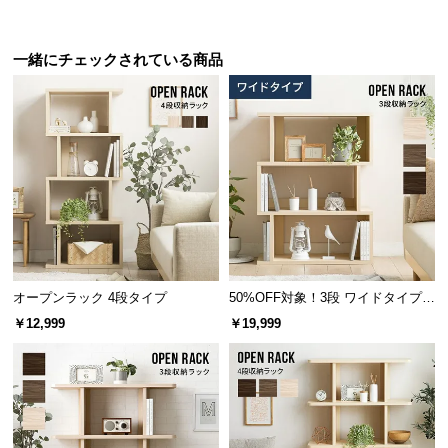
棚板の横幅は
約45.7㎝
と広く設計されているため、
サ
雑誌や本などたっぷりゆったりと収納できます。
ポ
一緒にチェックされている商品
ー
ト
お
知
ら
せ
オープンラック 4段タイプ
50%OFF対象！3段 ワイドタイプ
ブ
オープンラック
￥12,999
￥19,999
ロ
横幅
奥行き
グ
約45.7㎝
約40㎝
企
業