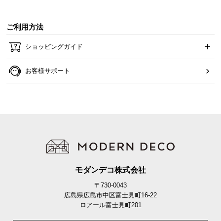
ご利用方法
ショッピングガイド
お客様サポート
横幅
奥行き
高さ
約59.5㎝
約40㎝
約104㎝
モダンデコ株式会社
〒730-0043
充実のアフターサービス
広島県広島市中区富士見町16-22
ロアール富士見町201
商品のお届けから、ご購入後のアフターサービスま