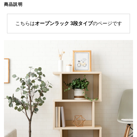
商品説明
ら
探
す
こちらは
オープンラック 3段タイプ
のページです
イ
ン
テ
リ
ア
テ
イ
ス
ト
か
ら
探
す