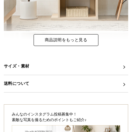
イ
ン
テ
リ
ア
商品説明をもっと見る
コ
ー
デ
ィ
サイズ・素材
ネ
ー
送料について
ト
か
ら
探
す
みんなのインスタグラム投稿募集中！
素敵な写真を撮るためのポイントもご紹介♪