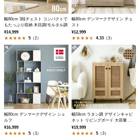
保
証
に
幅80cm 3段チェスト コンパクトで
幅80cm デンマークデザイン チェ
つ
もたっぷり収納 木目調/モルタル調
スト
い
¥14,999
¥12,999
て
5
（2）
4.33
（3）
会
ディスプレイラックとして
員
お気に入りの小物や植物などを飾ることでショップ
規
のディスプレイのように飾りながら収納することが
約
できます。ジグザグに組み合わさった棚がアクセン
に
トになり、お気に入りの小物や雑誌などを綺麗に魅
つ
せて収納できます。
い
て
幅80cm デンマークデザイン シェ
幅59cm ラタン調 デザインキャビ
ルフ
ネット リビングボード 大容量 可
ゆったり幅で収納力抜群
お
動棚
¥16,999
¥19,999
客
5
（3）
5
（3）
様