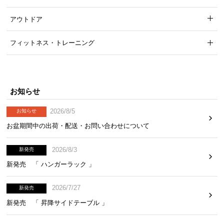
アウトドア
フィットネス・トレーニング
お知らせ
2026/8/5
お知らせ
お盆期間中の出荷・配送・お問い合わせについて
2026/8/3
新発売
商品サイズ
新発売 「 ハンガーラック 」
※単位は「センチメートル」になります
2026/7/27
新発売
新発売 「 昇降サイドテーブル 」