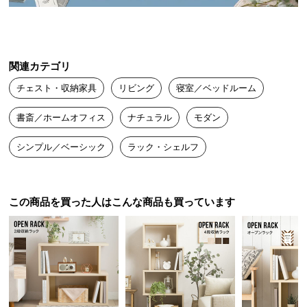
送
料
に
つ
関連カテゴリ
い
チェスト・収納家具
リビング
寝室／ベッドルーム
て
書斎／ホームオフィス
ナチュラル
モダン
大
型
シンプル／ベーシック
ラック・シェルフ
商
品
の
コンパクトサイズで空間にフィット
配
この商品を買った人はこんな商品も買っています
送
に
様々な場所に設置しやすく、使い勝手の良いサイズ
つ
感。A4の書類も収納できる十分な高さがあります。
い
て