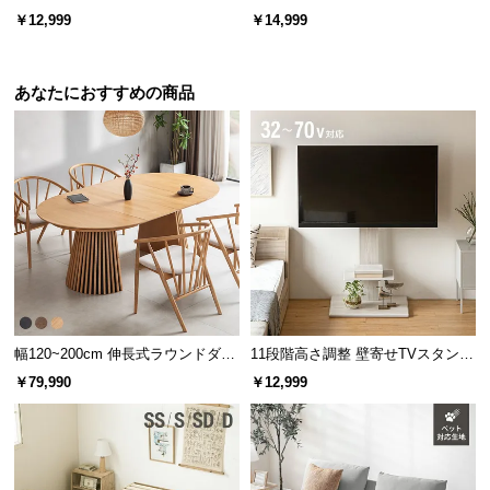
l
電気ケトル
ーター
￥12,999
￥14,999
l
配線がしやすいオープンタイプ
あなたにおすすめの商品
背面がオープンなデザインのため、電化製品などコ
ードの配線もらくらく行うことができます。
幅120~200cm 伸長式ラウンドダイ
11段階高さ調整 壁寄せTVスタンド
ニングテーブル 6人掛け 天然木突
キャスター付き 上下左右角度調節
￥79,990
￥12,999
板 美しい格子デザイン
機能