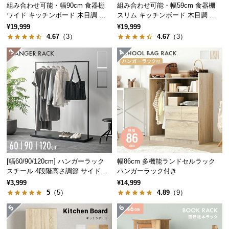
中
組み合わせ可能・幅90cm 食器棚
組み合わせ可能・幅59cm 食器棚
ワイド キッチンボード 木目調 レ
スリム キッチンボード 木目調 レ
型
イアウト自在
イアウト自在
¥19,999
¥19,999
商
4.67
（3）
4.67
（3）
品
の
配
送
に
つ
い
て
小
型
[幅60/90/120cm] ハンガーラック
幅86cm 多機能ランドセルラック
商
スチール 4段階高さ調節 サイドフ
ハンガーラック付き
ック オープンラック シンプル
品
¥3,999
¥14,999
5
（5）
4.89
（9）
の
配
送
に