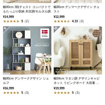
経
幅80cm 3段チェスト コンパクトで
幅80cm デンマークデザイン チェ
路
もたっぷり収納 木目調/モルタル調
スト
に
¥14,999
¥12,999
つ
厚み
約2.5cm
5
（2）
4.33
（3）
い
て
返
アイディア次第で使い方いろいろ
品・
キ
ャ
使い勝手の良いサイズ感のため、アイディア次第で
ン
色々な使い方が可能。より快適な空間を造り出しま
セ
す。
ル
幅80cm デンマークデザイン シェ
幅59cm ラタン調 デザインキャビ
に
ルフ
ネット リビングボード 大容量 可
つ
動棚
¥16,999
¥19,999
い
5
（3）
5
（3）
て