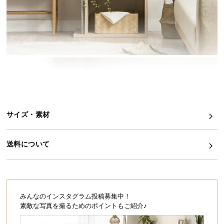
イ
ン
テ
リ
ア
コ
ー
デ
ィ
サイズ・素材
ネ
ー
ト
送料について
か
ら
探
す
みんなのインスタグラム投稿募集中！
素敵な写真を撮るためのポイントもご紹介♪