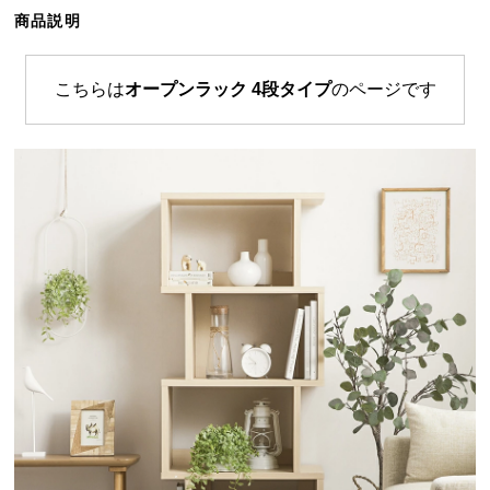
ら
商品説明
探
す
こちらは
オープンラック 4段タイプ
のページです
イ
ン
テ
リ
ア
テ
イ
ス
ト
か
ら
探
す