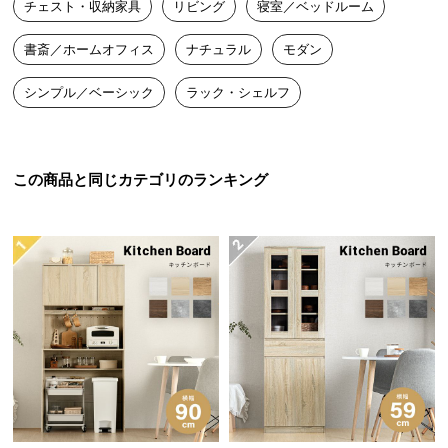
チェスト・収納家具
リビング
寝室／ベッドルーム
送
料
書斎／ホームオフィス
ナチュラル
モダン
に
つ
シンプル／ベーシック
ラック・シェルフ
い
て
大
この商品と同じカテゴリのランキング
型
商
品
の
スリムサイズで空間にフィット
配
送
に
スリムな奥行きでちょっとしたスペースにもすっき
つ
り置けるサイズ感。A4の書類も収納できる十分な高
い
さがあります。
て