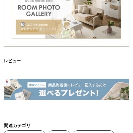
シ
ョ
ッ
ピ
ン
グ
好みに合わせてアレンジできるオープンラック
ガ
ジグザグに組合わさった棚板により、置くだけで存
イ
在感がある4段ラック。ライフスタイルに合わせて配
ド
置アレンジも自由自在にできます。
レビュー
お
支
払
シリーズで組み合わせてオリジナルの収納に
い
に
つ
シリーズからお好みの形を選んでカスタマイズコー
デ。統一感が生まれ、お部屋の広さに合わせたラッ
い
クができます。
て
関連カテゴリ
配