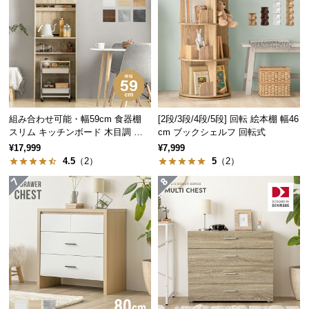
つ
横幅
奥行き
高さ
い
て
約59.5㎝
約40㎝
約138㎝
開
梱
設
重厚感のある板の厚み
組み合わせ可能・幅59cm 食器棚
[2段/3段/4段/5段] 回転 絵本棚 幅46
置
スリム キッチンボード 木目調 レ
cm ブックシェルフ 回転式
しっかりとした厚みのある板で構成されたラック
サ
イアウト自在
¥17,999
¥7,999
は、置くだけで重厚感のある雰囲気を演出すること
ー
4.5
（2）
5
（2）
ができます。
ビ
ス
に
つ
い
て
搬
入