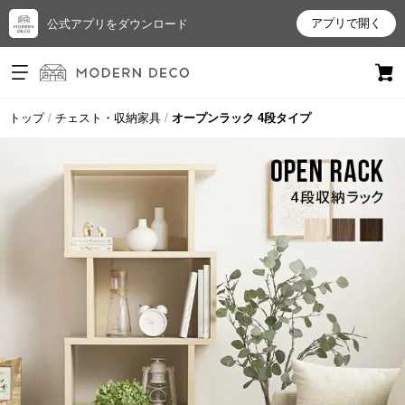
アプリで開く
公式アプリをダウンロード
ログイン
新規会員登録
トップ
チェスト・収納家具
オープンラック 4段タイプ
お
気
に
入
り
ア
イ
テ
ム
最