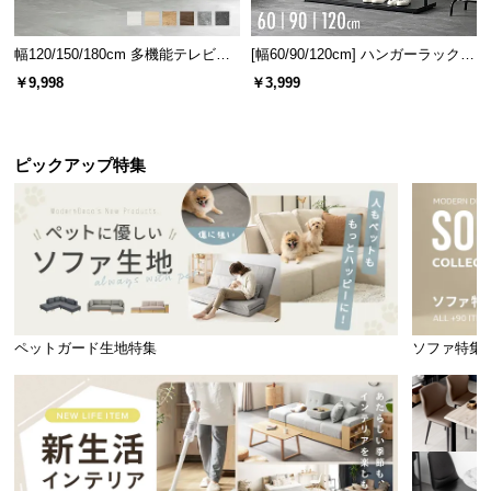
ネジ穴のカバーシール付属
幅120/150/180cm 多機能テレビボ
[幅60/90/120cm] ハンガーラック
ード 木目/石目調 オープン収納・
スチール 4段階高さ調節 サイドフ
￥9,998
￥3,999
引き出し収納付き
ック オープンラック シンプル
木目調のシールが付属しており、貼るだけでネジ穴
を目立たせず隠すことができます。
ピックアップ特集
ペットガード生地特集
ソファ特集