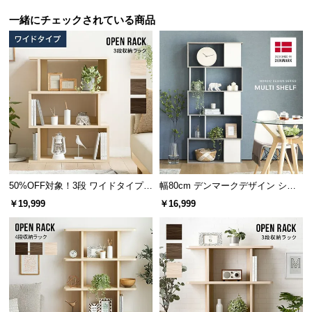
保
証
一緒にチェックされている商品
に
つ
い
て
会
員
ディスプレイラックとして
規
お気に入りの小物や植物などを飾ることでショップ
約
のディスプレイのように飾りながら収納することが
に
50%OFF対象！3段 ワイドタイプ
幅80cm デンマークデザイン シェ
できます。
つ
オープンラック
ルフ
￥19,999
￥16,999
い
て
ゆったり幅で収納力抜群
お
客
棚板の横幅は
約45.7㎝
と広く設計されているため、
様