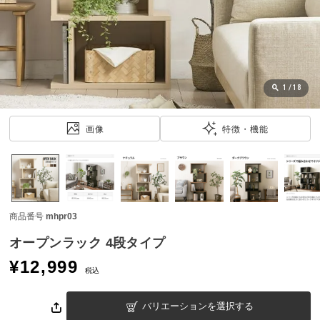
近
チ
ェ
ッ
ク
し
1
/
18
た
ア
画像
特徴・機能
イ
テ
ム
商品番号
mhpr03
特
集
オープンラック 4段タイプ
一
¥
12,999
覧
税込
バリエーションを選択する
人