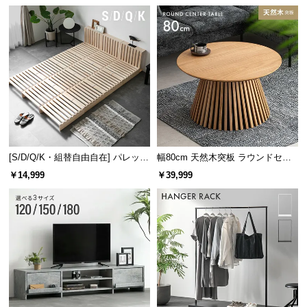
け
木目調が美しいデザイン
まるで天然木のような、自然な木目調に仕上げまし
た。お部屋馴染みの良い美しいデザインです。
[S/D/Q/K・組替自由自在] パレット
幅80cm 天然木突板 ラウンドセン
ベッド 8/12/16枚セット
ターテーブル 美しい格子デザイン
￥14,999
￥39,999