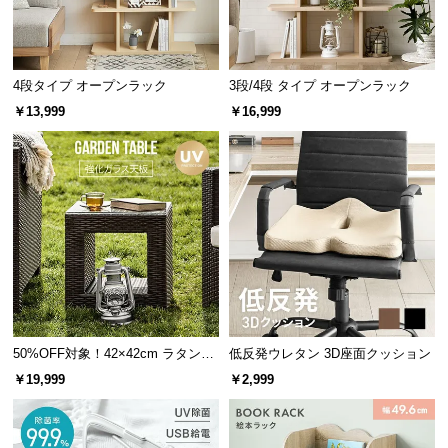
雑誌や本などたっぷりゆったりと収納できます。
サ
ポ
ー
4段タイプ オープンラック
3段/4段 タイプ オープンラック
ト
￥13,999
￥16,999
お
知
ら
せ
ブ
横幅
奥行き
ロ
グ
50%OFF対象！42×42cm ラタン調
低反発ウレタン 3D座面クッション
約45.7㎝
約40㎝
ガーデンテーブル
￥19,999
￥2,999
企
業