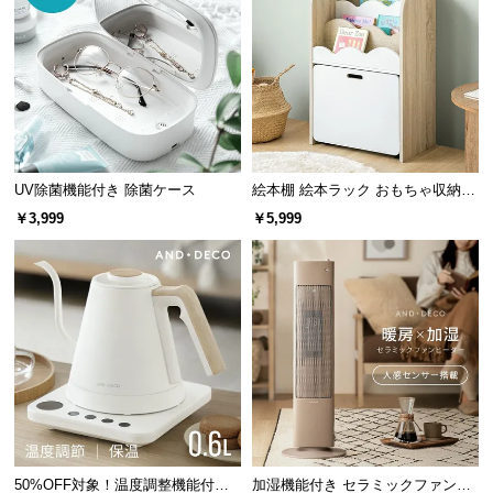
広々とした天板上のスペース
情
報
ディスプレイスペースとしても最適な天板上のスペ
ースは、小物や植物を飾って自分好みのインテリア
©
を楽しめます。
M
O
D
E
UV除菌機能付き 除菌ケース
絵本棚 絵本ラック おもちゃ収納
R
絵本本棚
￥3,999
￥5,999
N
D
E
C
O
C
o.,
L
横幅
奥行き
t
d.
約59.5㎝
約40㎝
A
50%OFF対象！温度調整機能付き
加湿機能付き セラミックファンヒ