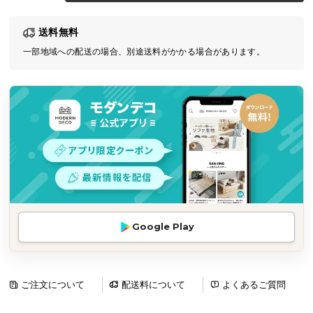
気
送料無料
ア
イ
一部地域への配送の場合、別途送料がかかる場合があります。
テ
ム
ラ
ン
キ
ン
グ
商
Google Play
品
カ
テ
ゴ
ご注文について
配送料について
よくあるご質問
リ
か