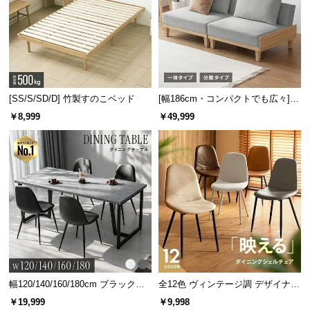
見た目を損なわせない背面化粧
背面に化粧仕上げを施しており、どの面を表にして
もお部屋の雰囲気を損なわず美しく収納できます。
[SS/S/SD/D] 竹製すのこベッド
[幅186cm・コンパクトでも広々] 3
人掛けソファベッド リクライニン
￥8,999
￥49,999
グ 天然木フレーム 北欧
幅120/140/160/180cm ブラックフ
全12色 ヴィンテージ調 デザイナー
レーム ダイニング 大理石調 4人掛
ズシェルチェア
￥19,999
￥9,998