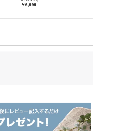
￥6,999
￥