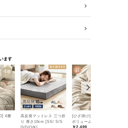
います
D] 4層
高反発マットレス 三つ折
[ひざ掛け] ブランケット
[
り 厚さ10cm [SS/ S/S
ボリュームタイプ
吸
￥2,499
D/D/Q/K]
バ