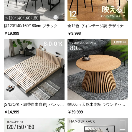
サ
ポ
ー
幅120/140/160/180cm ブラックフ
全12色 ヴィンテージ調 デザイナー
ト
レーム ダイニング 大理石調 4人掛
ズシェルチェア
￥19,999
￥9,998
け
お
知
ら
せ
ブ
ロ
グ
[S/D/Q/K・組替自由自在] パレット
幅80cm 天然木突板 ラウンドセン
ベッド 8/12/16枚セット
ターテーブル 美しい格子デザイン
￥14,999
￥39,999
企
業