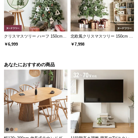
経
路
に
つ
い
クリスマスツリー ハーフ 150cm
北欧風クリスマスツリー 150cm ヌ
て
ヌードツリー
ードツリー
￥6,999
￥7,998
返
品・
あなたにおすすめの商品
キ
ャ
ン
セ
ル
に
つ
い
て