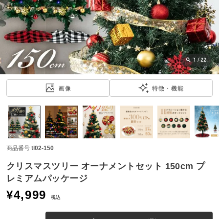
近
チ
ェ
ッ
ク
し
1
/
22
た
ア
画像
特徴・機能
イ
テ
ム
商品番号
tl02-150
特
集
クリスマスツリー オーナメントセット 150cm プ
一
レミアムパッケージ
覧
¥
4,999
税込
人