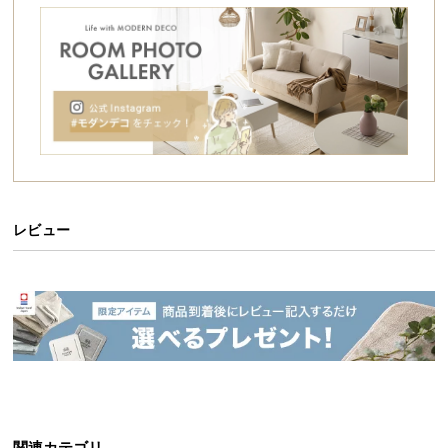
シ
ョ
ッ
ピ
ン
グ
ガ
イ
ド
レビュー
お
支
払
い
に
つ
い
て
配