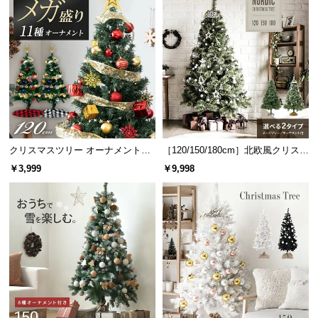
中
型
商
品
の
配
送
に
つ
クリスマスツリー オーナメントセ
［120/150/180cm］北欧風クリスマ
い
ット 120cm プレミアムパッケージ
スツリー オーナメントセット
￥3,999
￥9,998
て
小
型
商
品
の
配
送
に