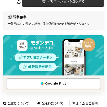
バリエーションを選択する
気
ア
イ
送料無料
テ
一部地域への配送の場合、別途送料がかかる場合があります。
ム
ラ
ン
キ
ン
グ
商
品
カ
Google Play
テ
ゴ
リ
ご注文について
配送料について
よくあるご質問
か