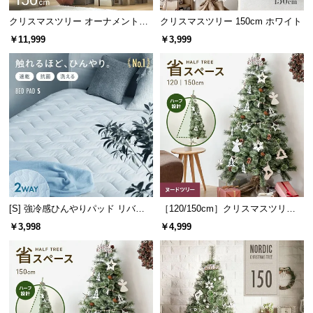
つ
クリスマスツリー オーナメント付
クリスマスツリー 150cm ホワイト
い
150cm
￥11,999
￥3,999
て
開
梱
設
置
サ
ー
ビ
ス
[S] 強冷感ひんやりパッド リバー
［120/150cm］クリスマスツリー
に
シブル プレミアム 速乾 抗菌 洗え
ハーフ ヌードツリー
つ
￥3,998
￥4,999
る
い
て
搬
入