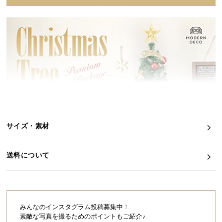
イ
ン
テ
リ
ア
コ
ー
デ
ィ
ネ
サイズ・素材
ー
ト
か
送料について
ら
探
す
みんなのインスタグラム投稿募集中！
素敵な写真を撮るためのポイントもご紹介♪