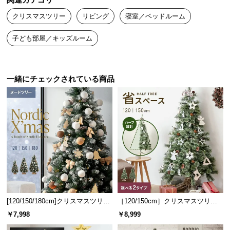
関連カテゴリ
送
クリスマスツリー
リビング
寝室／ベッドルーム
料
に
子ども部屋／キッズルーム
つ
い
て
一緒にチェックされている商品
大
型
商
品
の
配
送
に
つ
い
[120/150/180cm]クリスマスツリー
［120/150cm］クリスマスツリー
て
ヌードツリー
ハーフ オーナメントセット
￥7,998
￥8,999