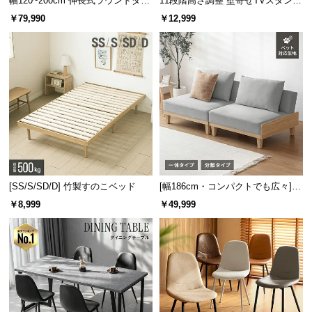
幅120~200cm 伸長式ラウンドダイ
11段階高さ調整 壁寄せTVスタンド
保
ニングテーブル 6人掛け 天然木突
キャスター付き 上下左右角度調節
￥79,990
￥12,999
証
板 美しい格子デザイン
機能
に
つ
い
て
会
員
規
約
に
[SS/S/SD/D] 竹製すのこベッド
[幅186cm・コンパクトでも広々] 3
つ
人掛けソファベッド リクライニン
￥8,999
￥49,999
い
グ 天然木フレーム 北欧
て
お
客
様