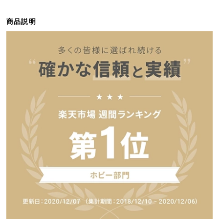
ら
探
商品説明
す
イ
ン
テ
リ
ア
テ
イ
ス
ト
か
ら
探
す