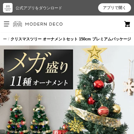
アプリで開く
公式アプリをダウンロード
ログイン
新規会員登録
リー
クリスマスツリー オーナメントセット 150cm プレミアムパッケージ
お
気
に
入
り
ア
イ
テ
ム
最