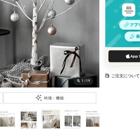
App 
ご注文について
1
/
19
特徴・機能