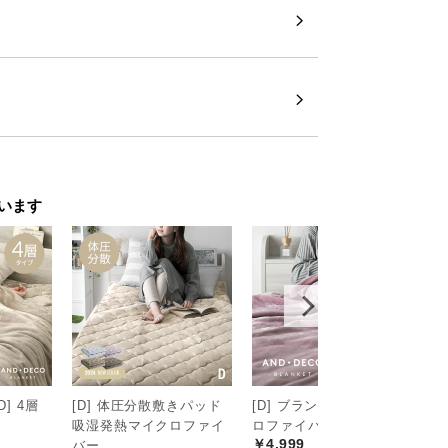
います
D] 4層
[D] 体圧分散敷きパッド
[D] ブランケット マイク
[
吸湿発熱マイクロファイ
ロファイバー
ン
￥4,999
バー
プ