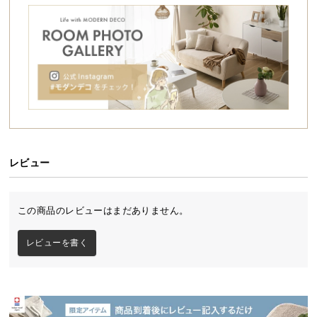
シ
ョ
ッ
ピ
ン
グ
ガ
イ
ド
レビュー
お
支
払
この商品のレビューはまだありません。
い
に
レビューを書く
つ
い
て
配