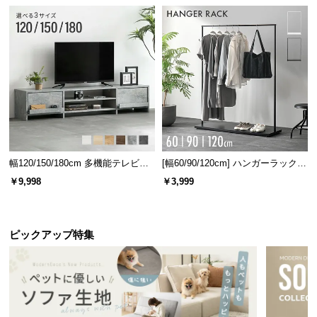
l
l
幅120/150/180cm 多機能テレビボ
[幅60/90/120cm] ハンガーラック
ード 木目/石目調 オープン収納・
スチール 4段階高さ調節 サイドフ
￥9,998
￥3,999
引き出し収納付き
ック オープンラック シンプル
ピックアップ特集