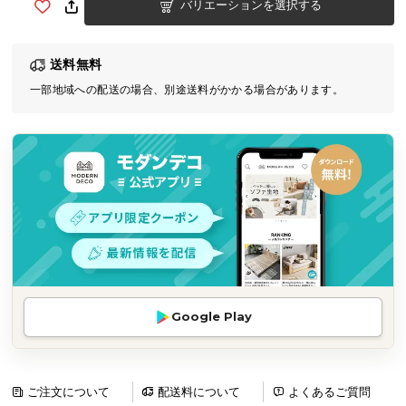
バリエーションを選択する
気
ア
イ
送料無料
テ
一部地域への配送の場合、別途送料がかかる場合があります。
ム
ラ
ン
キ
ン
グ
商
品
カ
Google Play
テ
ゴ
リ
ご注文について
配送料について
よくあるご質問
か