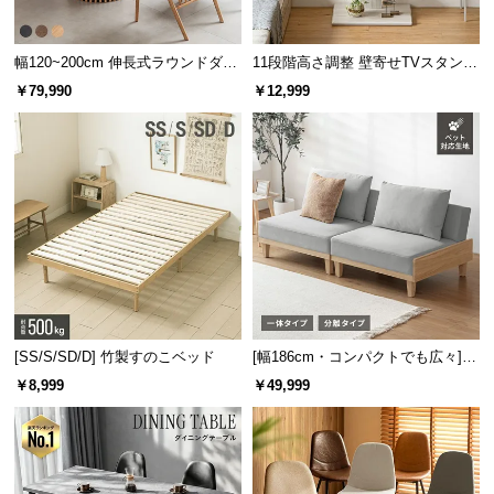
サ
ポ
幅120~200cm 伸長式ラウンドダイ
11段階高さ調整 壁寄せTVスタンド
ー
ニングテーブル 6人掛け 天然木突
キャスター付き 上下左右角度調節
￥79,990
￥12,999
ト
板 美しい格子デザイン
機能
お
知
ら
せ
ブ
[SS/S/SD/D] 竹製すのこベッド
[幅186cm・コンパクトでも広々] 3
ロ
人掛けソファベッド リクライニン
グ
￥8,999
￥49,999
グ 天然木フレーム 北欧
企
業