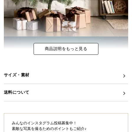
イ
ン
テ
リ
ア
コ
商品説明をもっと見る
ー
デ
ィ
ネ
サイズ・素材
ー
ト
か
送料について
ら
探
す
みんなのインスタグラム投稿募集中！
素敵な写真を撮るためのポイントもご紹介♪