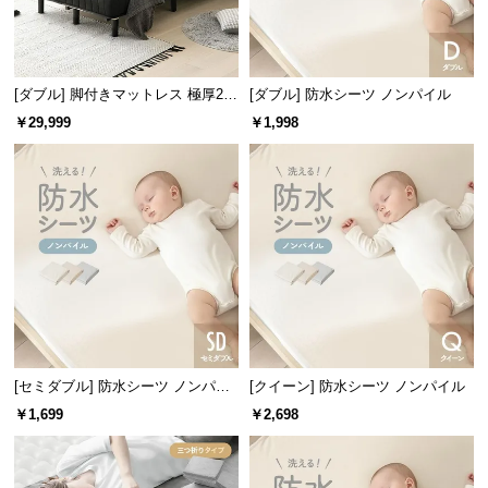
経
路
に
つ
[ダブル] 脚付きマットレス 極厚20c
[ダブル] 防水シーツ ノンパイル
い
m ボンネルコイル
￥29,999
￥1,998
て
返
品・
キ
ャ
ン
セ
ル
に
[セミダブル] 防水シーツ ノンパイ
[クイーン] 防水シーツ ノンパイル
つ
ル
￥1,699
￥2,698
い
て