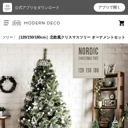
アプリで開く
公式アプリをダウンロード
ログイン
新規会員登録
スツリー
［120/150/180cm］北欧風クリスマスツリー オーナメントセット
お
気
に
入
り
ア
イ
テ
ム
最