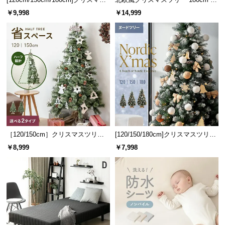
ツリー オーナメント付
ーナメントセット
つ
￥9,998
￥14,999
い
て
開
梱
設
置
サ
ー
ビ
［120/150cm］クリスマスツリー
[120/150/180cm]クリスマスツリー
ス
ハーフ オーナメントセット
ヌードツリー
￥8,999
￥7,998
に
つ
い
て
搬
入