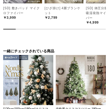
中
型
[SD] 敷きパッド マイク
[ひざ掛け] 4層ブランケ
[SD] 体圧分
商
ロファイバー
ット
吸湿発熱マイ
￥3,999
￥2,799
バー
品
￥4,999
の
配
送
に
つ
一緒にチェックされている商品
い
て
小
型
商
品
の
配
送
に
[120cm/150cm/180cm]クリスマス
北欧風クリスマスツリー 180cm オ