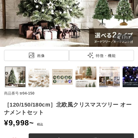
近
チ
ェ
ッ
ク
し
1
/
17
た
ア
画像
特徴・機能
イ
テ
ム
商品番号
tr04-150
特
集
［120/150/180cm］北欧風クリスマスツリー オー
一
ナメントセット
覧
¥
9,998
~
税込
人