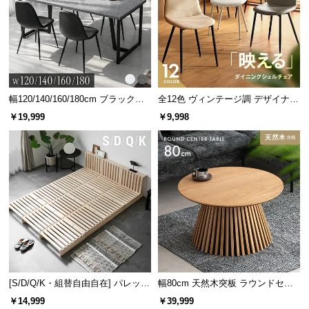
情
報
©
M
O
D
幅120/140/160/180cm ブラックフ
全12色 ヴィンテージ調 デザイナー
E
レーム ダイニング 大理石調 4人掛
ズシェルチェア
￥19,999
￥9,998
R
け
N
D
E
C
O
C
o.,
L
t
d.
[S/D/Q/K・組替自由自在] パレット
幅80cm 天然木突板 ラウンドセン
A
ベッド 8/12/16枚セット
ターテーブル 美しい格子デザイン
￥14,999
￥39,999