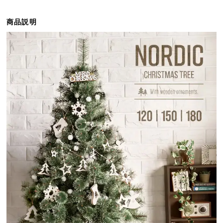
ら
探
商品説明
す
イ
ン
テ
リ
ア
テ
イ
ス
ト
か
ら
探
す