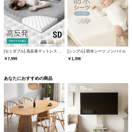
保
証
に
つ
い
て
会
[セミダブル] 高反発マットレス 体
[シングル] 防水シーツ ノンパイル
員
圧分散プロファイル加工 厚さ10cm
￥7,999
￥1,398
三つ折り
規
約
に
あなたにおすすめの商品
つ
い
て
お
客
様