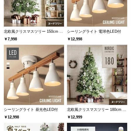
経
路
に
つ
い
北欧風クリスマスツリー 150cm ヌ
シーリングライト 電球色LED付
ードツリー
て
￥7,998
￥12,998
返
品・
キ
ャ
ン
セ
ル
に
つ
シーリングライト 昼光色LED付
北欧風クリスマスツリー 180cm ヌ
い
ードツリー
￥12,998
￥12,999
て