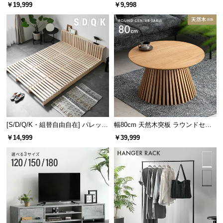
レーム ダイニング 大理石調 4人掛
ズシェルチェア
l
￥19,999
￥9,998
け
l
[S/D/Q/K・組替自由自在] パレット
幅80cm 天然木突板 ラウンドセン
ベッド 8/12/16枚セット
ターテーブル 美しい格子デザイン
￥14,999
￥39,999