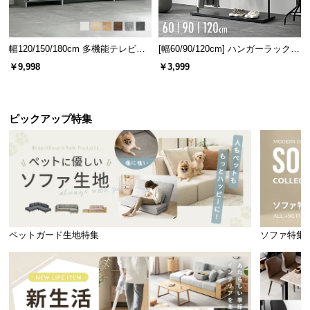
幅120/150/180cm 多機能テレビボ
[幅60/90/120cm] ハンガーラック
ード 木目/石目調 オープン収納・
スチール 4段階高さ調節 サイドフ
￥9,998
￥3,999
引き出し収納付き
ック オープンラック シンプル
ピックアップ特集
ペットガード生地特集
ソファ特集