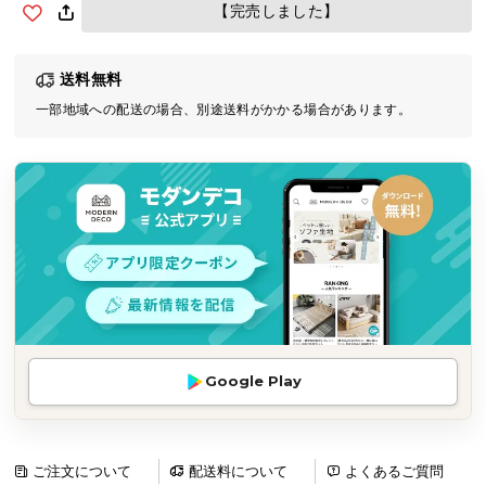
【完売しました】
気
ア
イ
送料無料
テ
一部地域への配送の場合、別途送料がかかる場合があります。
ム
ラ
ン
キ
ン
グ
商
品
カ
Google Play
テ
ゴ
リ
ご注文について
配送料について
よくあるご質問
か