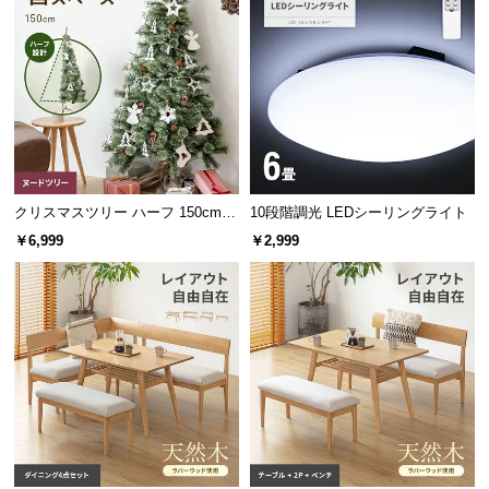
保
証
に
つ
い
て
会
員
クリスマスツリー ハーフ 150cm
10段階調光 LEDシーリングライト
規
ヌードツリー
￥6,999
￥2,999
約
に
つ
い
て
お
客
様