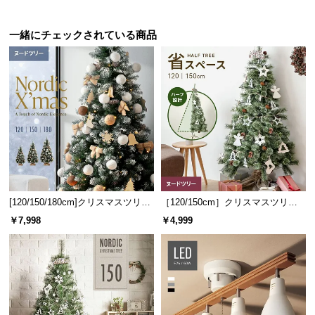
つ
い
一緒にチェックされている商品
て
開
梱
設
置
サ
ー
ビ
ス
[120/150/180cm]クリスマスツリー
［120/150cm］クリスマスツリー
に
ヌードツリー
ハーフ ヌードツリー
￥7,998
￥4,999
つ
い
て
搬
入