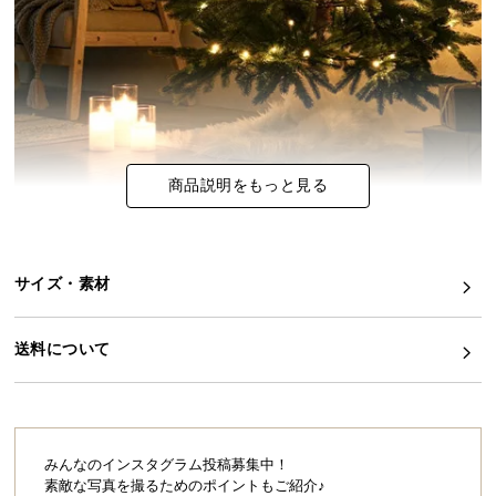
イ
ン
テ
リ
ア
コ
商品説明をもっと見る
ー
デ
ィ
ネ
サイズ・素材
ー
ト
か
送料について
ら
探
す
みんなのインスタグラム投稿募集中！
素敵な写真を撮るためのポイントもご紹介♪