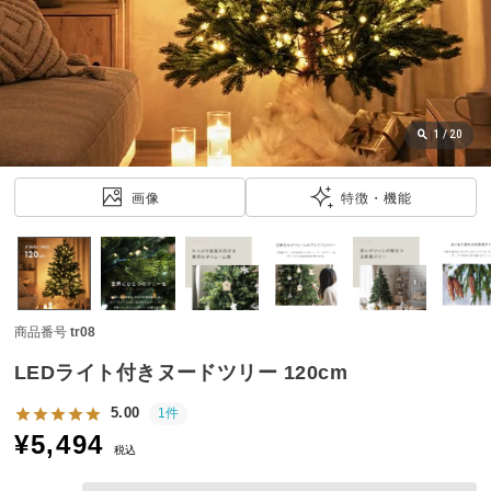
近
チ
ェ
ッ
ク
し
1
/
20
た
ア
画像
特徴・機能
イ
テ
ム
商品番号
tr08
特
集
LEDライト付きヌードツリー 120cm
一
覧
5.00
1件
¥
5,494
税込
人