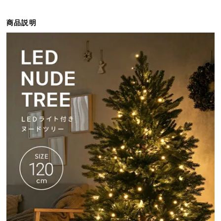
ら
探
商品説明
す
イ
ン
テ
リ
ア
テ
イ
ス
ト
か
ら
探
す