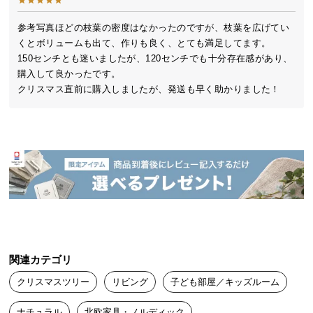
送
料
参考写真ほどの枝葉の密度はなかったのですが、枝葉を広げてい
くとボリュームも出て、作りも良く、とても満足してます。

に
150センチとも迷いましたが、120センチでも十分存在感があり、
つ
購入して良かったです。

い
クリスマス直前に購入しましたが、発送も早く助かりました！
て
大
型
商
品
の
配
送
に
つ
関連カテゴリ
い
クリスマスツリー
リビング
子ども部屋／キッズルーム
て
ナチュラル
北欧家具・ノルディック