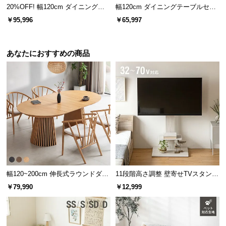
20%OFF! 幅120cm ダイニングソ
幅120cm ダイニングテーブルセッ
サ
ファ 4点セット
ト ソファダイニング 3点セット C
￥95,996
￥65,997
ポ
セット
ー
ト
あなたにおすすめの商品
お
知
ら
せ
ブ
ロ
幅120~200cm 伸長式ラウンドダイ
11段階高さ調整 壁寄せTVスタンド
グ
ニングテーブル 6人掛け 天然木突
キャスター付き 上下左右角度調節
￥79,990
￥12,999
板 美しい格子デザイン
機能
企
業