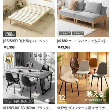
情
報
©
M
O
D
E
[SS/S/SD/D] 竹製すのこベッド
[幅186cm・コンパクトでも広々] 3
R
人掛けソファベッド リクライニン
￥8,999
￥49,999
N
グ 天然木フレーム 北欧
D
E
C
O
C
o.,
L
t
d.
A
幅120/140/160/180cm ブラックフ
全12色 ヴィンテージ調 デザイナー