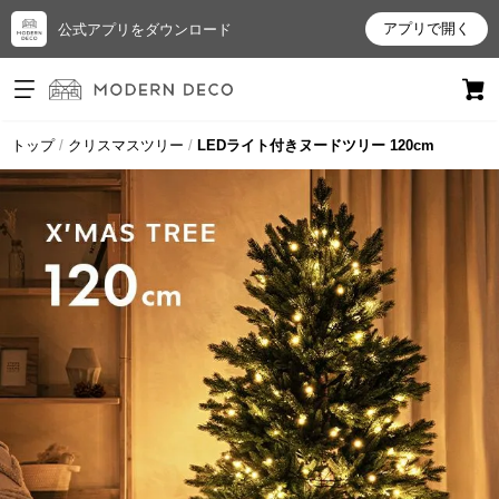
アプリで開く
公式アプリをダウンロード
ログイン
新規会員登録
トップ
クリスマスツリー
LEDライト付きヌードツリー 120cm
お
気
に
入
り
ア
イ
テ
ム
最