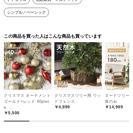
中
型
シンプル／ベーシック
商
品
の
この商品を買った人はこんな商品も買っています
配
送
に
つ
い
て
小
型
クリスマス オーナメント
クリスマスツリー用 ウッ
ヌードツリー 1
商
ゴールド×レッド 40piec
ドフェンス
体のみ
品
￥4,999
￥14,999
e
の
￥5,500
配
送
に