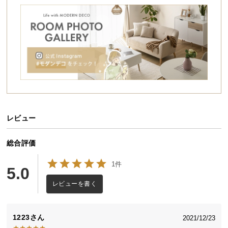
シ
ョ
ッ
ピ
ン
グ
ガ
イ
ド
レビュー
お
支
払
総合評価
い
1件
に
5.0
つ
レビューを書く
い
て
1223
2021/12/23
配