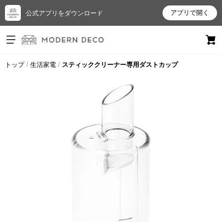
アプリで開く
公式アプリをダウンロード
ログイン
新規会員登録
トップ
生活家電
スティッククリーナー専用ダストカップ
お
気
に
入
り
ア
イ
テ
ム
最