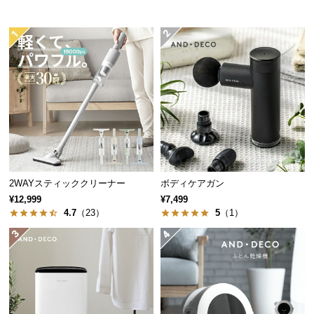
中
型
商
品
の
配
送
に
つ
い
て
2WAYスティッククリーナー
ボディケアガン
¥12,999
¥7,499
小
4.7
（23）
5
（1）
型
商
品
の
配
送
に