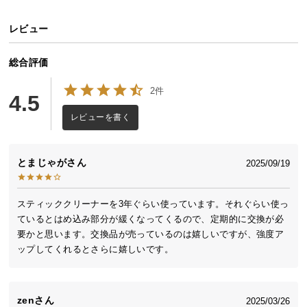
イ
レビュー
ン
テ
総合評価
リ
ア
2件
4.5
コ
ー
レビューを書く
デ
ィ
とまじゃが
2025/09/19
ネ
ー
ト
スティッククリーナーを3年ぐらい使っています。それぐらい使っ
か
ているとはめ込み部分が緩くなってくるので、定期的に交換が必
ら
要かと思います。交換品が売っているのは嬉しいですが、強度ア
探
ップしてくれるとさらに嬉しいです。
す
zen
2025/03/26