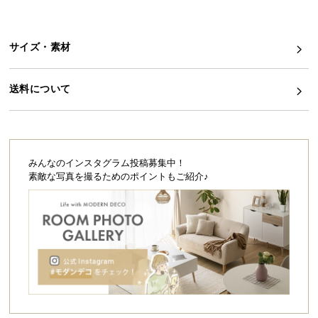
ら
探
す
サイズ・素材
送料について
イ
ン
テ
リ
ア
みんなのインスタグラム投稿募集中！
テ
素敵な写真を撮るためのポイントもご紹介♪
イ
ス
ト
か
ら
探
す