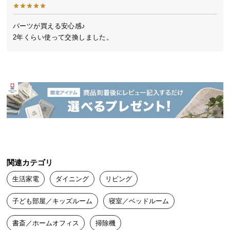
シ
ョ
ッ
パーツが買える安心感♪

ピ
2年くらい使って交換しました。
ン
グ
ガ
イ
ド
お
支
払
い
関連カテゴリ
に
つ
生活家電
ダイニング
リビング
い
子ども部屋／キッズルーム
寝室／ベッドルーム
て
書斎／ホームオフィス
掃除機
配