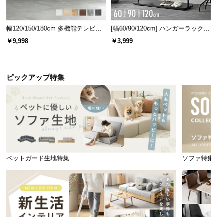
幅120/150/180cm 多機能テレビボ
[幅60/90/120cm] ハンガーラック
ード 木目/石目調 オープン収納・
スチール 4段階高さ調節 サイドフ
￥9,998
￥3,999
引き出し収納付き
ック オープンラック シンプル
ピックアップ特集
ペットガード生地特集
ソファ特集