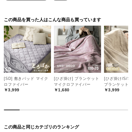
送
料
に
この商品を買った人はこんな商品も買っています
つ
い
て
大
型
商
品
[SD] 敷きパッド マイク
[ひざ掛け] ブランケット
[ひざ掛け/S/SD
の
ロファイバー
マイクロファイバー
ブランケット
配
￥3,999
￥1,680
￥3,999
送
に
つ
い
て
この商品と同じカテゴリのランキング