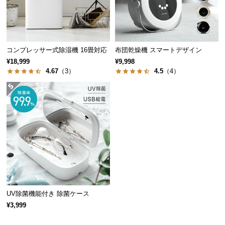
つ
い
て
コンプレッサー式除湿機 16畳対応
布団乾燥機 スマートデザイン
開
¥18,999
¥9,998
梱
4.67
（3）
4.5
（4）
設
置
サ
ー
ビ
ス
に
つ
い
て
UV除菌機能付き 除菌ケース
¥3,999
搬
入