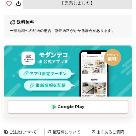
【完売しました】
気
ア
イ
送料無料
テ
一部地域への配送の場合、別途送料がかかる場合があります。
ム
ラ
ン
キ
ン
グ
商
品
カ
Google Play
テ
ゴ
リ
ご注文について
配送料について
よくあるご質問
か