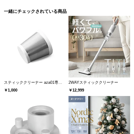
経
路
一緒にチェックされている商品
に
つ
い
て
返
品・
キ
ャ
ン
スティッククリーナー aza01専用
2WAYスティッククリーナー
セ
ステンレスフィルター
￥1,000
￥12,999
ル
に
つ
い
て