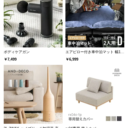
サ
ポ
ー
ト
お
ボディケアガン
エアピロー付き車中泊マット 幅13
知
2cm
ら
￥7,499
￥6,999
せ
ブ
ロ
グ
企
業