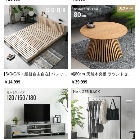
け
[S/D/Q/K・組替自由自在] パレット
幅80cm 天然木突板 ラウンドセン
ベッド 8/12/16枚セット
ターテーブル 美しい格子デザイン
￥14,999
￥39,999