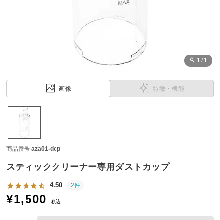
近
チ
ェ
ッ
ク
し
1
/
1
た
ア
画像
特徴・機能
イ
テ
ム
商品番号
aza01-dcp
特
集
スティッククリーナー専用ダストカップ
一
覧
4.50
2件
¥
1,500
税込
人