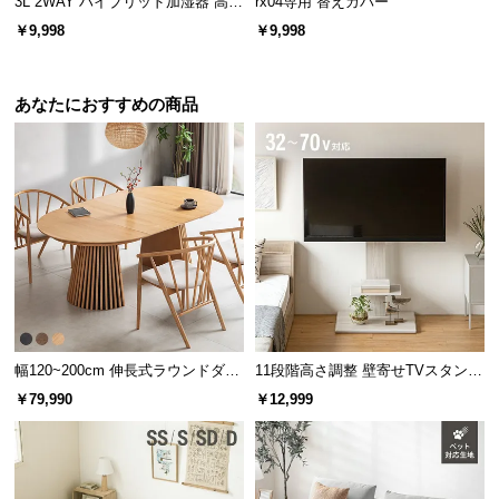
3L 2WAY ハイブリッド加湿器 高さ
rx04専用 替えカバー
情
調整可能
報
￥9,998
￥9,998
©
M
あなたにおすすめの商品
O
D
E
R
N
D
E
C
O
C
幅120~200cm 伸長式ラウンドダイ
11段階高さ調整 壁寄せTVスタンド
o.,
ニングテーブル 6人掛け 天然木突
キャスター付き 上下左右角度調節
￥79,990
￥12,999
L
板 美しい格子デザイン
機能
t
d.
A