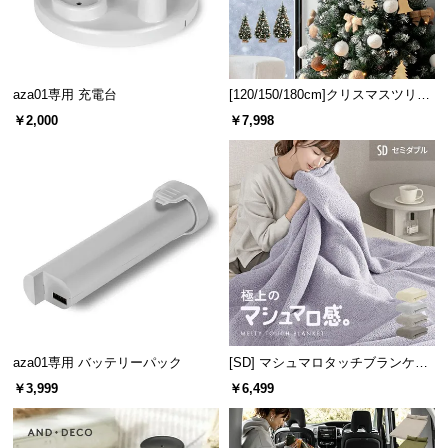
保
証
に
つ
aza01専用 充電台
[120/150/180cm]クリスマスツリー
い
ヌードツリー
て
￥2,000
￥7,998
会
員
規
約
に
つ
い
て
aza01専用 バッテリーパック
[SD] マシュマロタッチブランケッ
ト
￥3,999
￥6,499
お
客
様