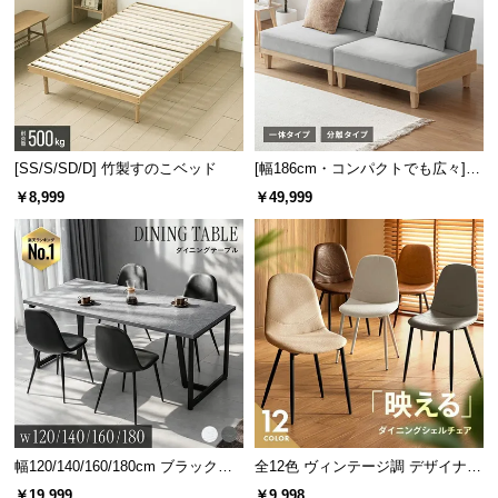
l
l
[SS/S/SD/D] 竹製すのこベッド
[幅186cm・コンパクトでも広々] 3
人掛けソファベッド リクライニン
￥8,999
￥49,999
グ 天然木フレーム 北欧
幅120/140/160/180cm ブラックフ
全12色 ヴィンテージ調 デザイナー
レーム ダイニング 大理石調 4人掛
ズシェルチェア
￥19,999
￥9,998