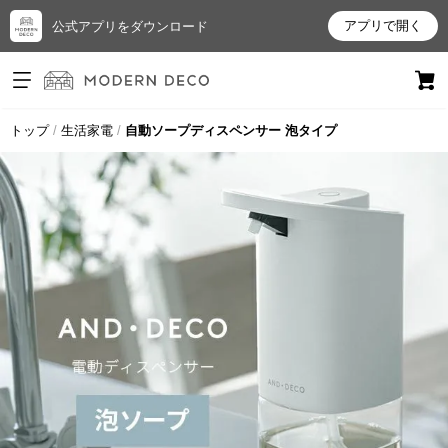
アプリで開く
公式アプリをダウンロード
ログイン
新規会員登録
トップ
生活家電
自動ソープディスペンサー 泡タイプ
お
気
に
入
り
ア
イ
テ
ム
最