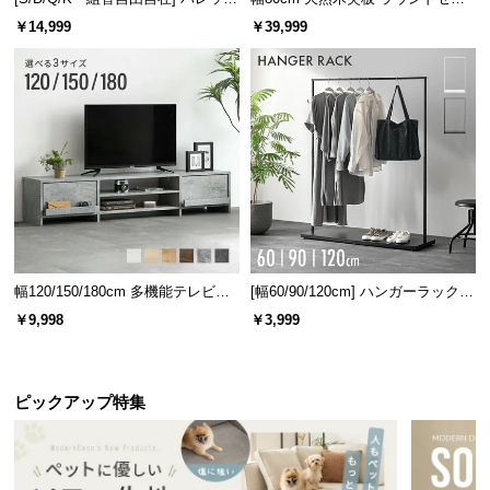
ベッド 8/12/16枚セット
ターテーブル 美しい格子デザイン
￥14,999
￥39,999
※単位は「センチメートル」になります
幅120/150/180cm 多機能テレビボ
[幅60/90/120cm] ハンガーラック
ード 木目/石目調 オープン収納・
スチール 4段階高さ調節 サイドフ
￥9,998
￥3,999
引き出し収納付き
ック オープンラック シンプル
横幅
奥行き
高さ
ピックアップ特集
約7.6㎝
約10㎝
約22㎝