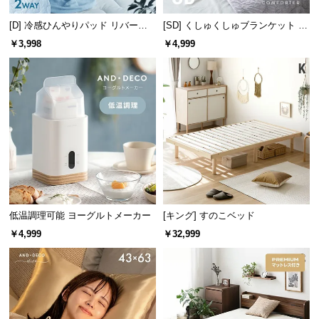
保
証
[D] 冷感ひんやりパッド リバーシ
[SD] くしゅくしゅブランケット レ
に
ブル 速乾 抗菌 洗える
ーヨン100% とろける肌触り
￥3,998
￥4,999
つ
い
て
会
センサー感知範囲
約3～6㎝
員
規
約
に
たっぷり入る大容量320ml
つ
低温調理可能 ヨーグルトメーカー
[キング] すのこベッド
い
て
￥4,999
￥32,999
タンクは約320mlも入る大容量サイズ。面倒な詰め替
えの手間を大幅に減らします。
お
客
様