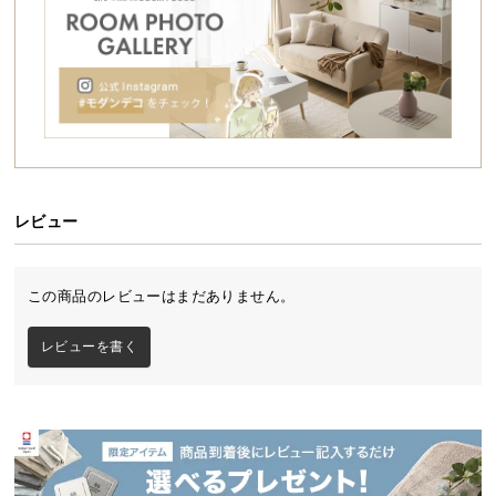
シ
ョ
ッ
電池で動くコードレス仕様
ピ
ン
グ
配線を気にせず使える電池式のコードレスタイプ。
ガ
コンセントのない場所でも自由に使用できます。
イ
ド
レビュー
お
支
この商品のレビューはまだありません。
払
い
レビューを書く
に
つ
い
て
配
単三型アルカリ乾電池×