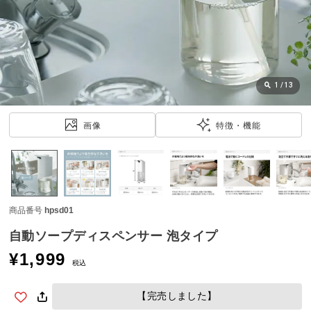
近
チ
ェ
ッ
ク
し
1
/
13
た
ア
画像
特徴・機能
イ
テ
ム
商品番号
hpsd01
特
集
自動ソープディスペンサー 泡タイプ
一
¥
1,999
覧
税込
【完売しました】
人