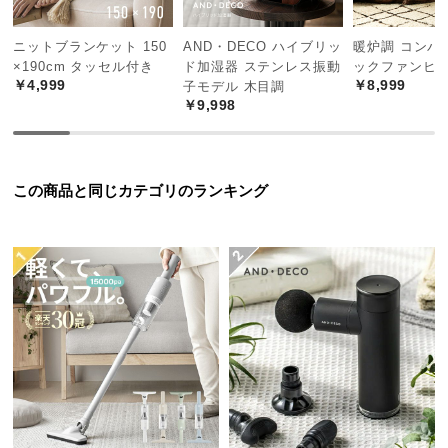
中
型
ニットブランケット 150
AND・DECO ハイブリッ
暖炉調 コンパ
商
×190cm タッセル付き
ド加湿器 ステンレス振動
ックファンヒ
品
￥4,999
￥8,999
子モデル 木目調
の
￥9,998
配
泡の量を2段階に調節可能
送
に
この商品と同じカテゴリのランキング
つ
泡の吐出量は2段階に調節が可能。お好みに合わせて
い
泡の量を変更できます。
て
小
型
商
品
の
配
送
に