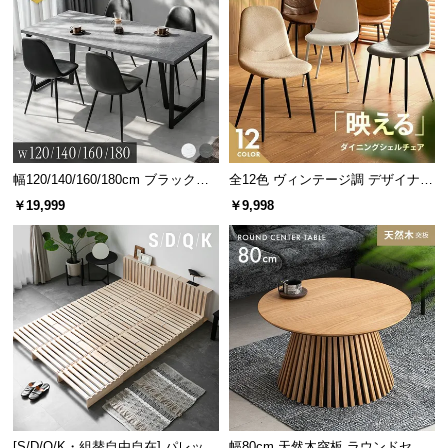
幅120/140/160/180cm ブラックフ
全12色 ヴィンテージ調 デザイナー
レーム ダイニング 大理石調 4人掛
ズシェルチェア
￥19,999
￥9,998
け
横幅
奥行き
約7.6㎝
約10㎝
商品サイズ
[S/D/Q/K・組替自由自在] パレット
幅80cm 天然木突板 ラウンドセン