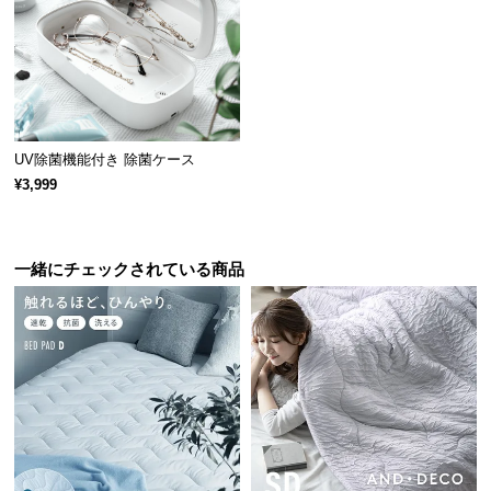
経
路
に
つ
い
噴出時間
約1～2秒
て
UV除菌機能付き 除菌ケース
¥3,999
返
品・
キ
使いやすいセンサー感知距離
ャ
一緒にチェックされている商品
ン
セ
センサーの感知範囲は約3～6㎝。適度な距離で泡を
ル
噴出してくれます。
に
つ
い
て