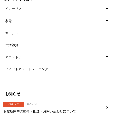
インテリア
安心と信頼の「一年間保証」
機能の損壊・部品の紛失など予期せぬトラブルに
家電
も無償で対応。ご購入1年以内に不具合が発生した
場合、新しくご交換させて頂きます。
ガーデン
生活雑貨
アウトドア
フィットネス・トレーニング
お知らせ
2026/8/5
お知らせ
お盆期間中の出荷・配送・お問い合わせについて