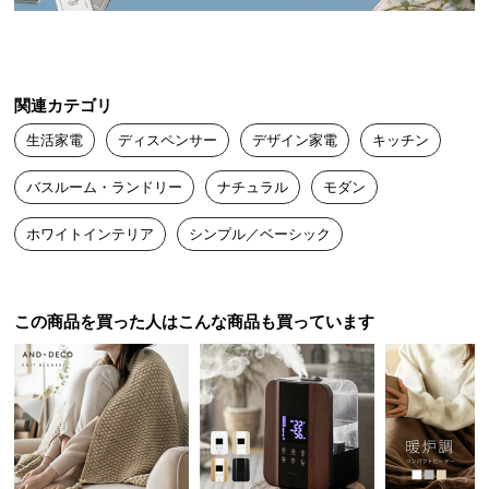
電源
送
4本
料
に
※乾電池は付属しておりません
つ
関連カテゴリ
い
生活家電
ディスペンサー
デザイン家電
キッチン
て
泡立て不要ですぐに洗える泡タイプ
バスルーム・ランドリー
ナチュラル
モダン
大
型
ホワイトインテリア
シンプル／ベーシック
面倒な泡立て作業が不要な泡洗剤タイプ。手間をか
商
けずに素早く手洗いが行えます。
品
の
配
この商品を買った人はこんな商品も買っています
送
に
つ
い
て