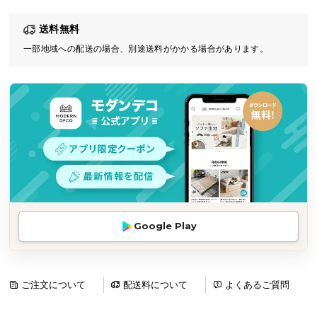
気
送料無料
ア
イ
一部地域への配送の場合、別途送料がかかる場合があります。
テ
ム
ラ
ン
キ
ン
グ
商
Google Play
品
カ
テ
ゴ
ご注文について
配送料について
よくあるご質問
リ
か