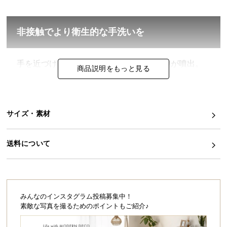
イ
ン
非接触でより衛生的な手洗いを
テ
リ
ア
手を近づけるとセンサーが感知し自動で泡が噴出。
商品説明をもっと見る
本体に触れることなく、清潔な状態で手洗いできま
コ
す。
ー
デ
ィ
サイズ・素材
ネ
ー
送料について
ト
か
ら
探
す
みんなのインスタグラム投稿募集中！
素敵な写真を撮るためのポイントもご紹介♪