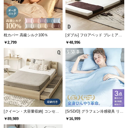
サ
ポ
ー
ト
枕カバー 高級シルク100％
[ダブル] フロアベッド プレミアム
マットレス付き
￥2,799
￥48,996
お
知
ら
タンク容量
約320ml
せ
残量が分かりやすい透明タンク
ブ
ロ
液を入れるタンクは透明なので、タンク内の残量が
一目でわかります。
グ
[クイーン・大容量収納] コンセン
[S/SD/D] グラフェン冷感寝具 リバ
ト機能付きベッド 超極厚マットレ
ーシブル 3点セット 速乾 抗菌 洗え
￥89,989
￥16,999
企
ス付き
る
業