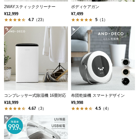
つ
2WAYスティッククリーナー
ボディケアガン
い
¥12,999
¥7,499
4.7
（23）
5
（1）
て
吐出量
2段階（約1ml／約2ml）
開
梱
設
置
ストレスフリーな噴出時間
サ
ー
ビ
手をかざして泡が出るまで約1～2秒。ストレスなく
スムーズに手洗いできます。
ス
に
コンプレッサー式除湿機 16畳対応
布団乾燥機 スマートデザイン
つ
¥18,999
¥9,998
い
4.67
（3）
4.5
（4）
て
搬
入