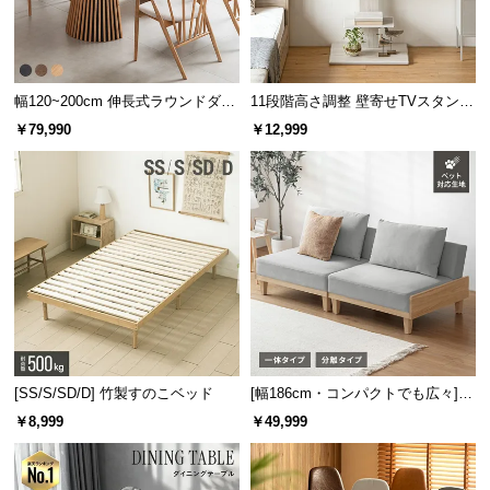
l
l
幅120~200cm 伸長式ラウンドダイ
11段階高さ調整 壁寄せTVスタンド
ニングテーブル 6人掛け 天然木突
キャスター付き 上下左右角度調節
￥79,990
￥12,999
板 美しい格子デザイン
機能
防水性能規格
IPX4
扱いやすいスリムサイズ
[SS/S/SD/D] 竹製すのこベッド
[幅186cm・コンパクトでも広々] 3
省スペースでも置けるコンパクトなサイズ感。未使
人掛けソファベッド リクライニン
￥8,999
￥49,999
用時はちょっとした隙間に収納しておけるので便利
グ 天然木フレーム 北欧
です。