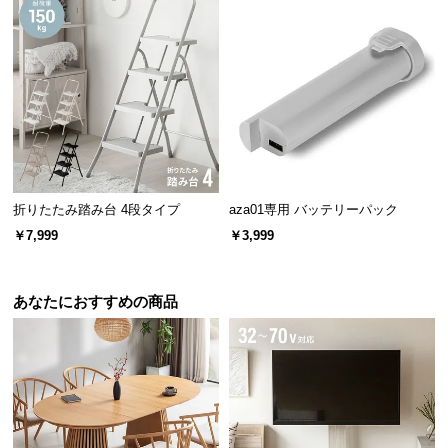
情
報
©
M
O
D
E
R
N
折りたたみ踏み台 4段タイプ
aza01専用 バッテリーパック
D
￥7,999
￥3,999
E
IPX4準拠の防水仕様で安心
C
O
あなたにおすすめの商品
C
防水性能規格はIPX4と高水準。キッチンや洗面所な
ど水が飛びやすい場所や濡れた手で操作しても安心
o.,
です。
L
t
d.
A