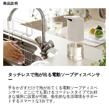
商品説明
ら
探
す
イ
ン
テ
リ
ア
テ
イ
ス
タッチレスで泡が出る電動ソープディスペンサ
ト
ー
か
手をかざすだけで泡が出てくる電動ソープディスペ
ら
ンサー。どこにでも置けるコードレスタイプでお好
探
きな場所に設置が可能。衛生的な生活環境をサポー
す
トするスマートな1台です。