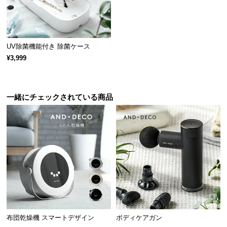
載。ホールにアロマを垂らしてお好みの香りをお楽
つ
しみ下さい。
い
て
UV除菌機能付き 除菌ケース
開
¥3,999
梱
設
置
一緒にチェックされている商品
サ
ー
ビ
ス
に
つ
アロマオイルは付属しておりません。ご使用の際
い
は別途ご用意ください。
て
搬
布団乾燥機 スマートデザイン
ボディケアガン
入