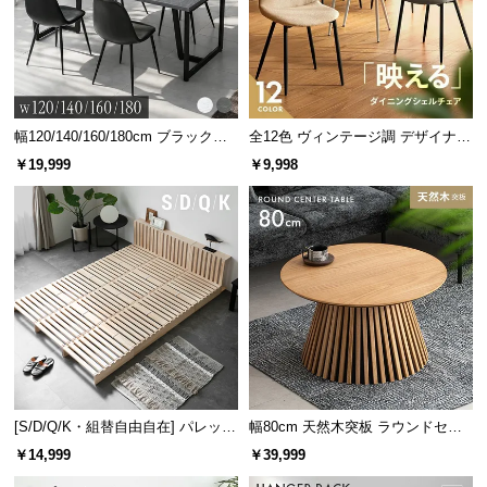
l
l
ケースはふたを閉じていても音を通す仕様。除菌中
に着信が鳴っても気づくことができるので安心で
す。
幅120/140/160/180cm ブラックフ
全12色 ヴィンテージ調 デザイナー
レーム ダイニング 大理石調 4人掛
ズシェルチェア
￥19,999
￥9,998
け
[S/D/Q/K・組替自由自在] パレット
幅80cm 天然木突板 ラウンドセン
ベッド 8/12/16枚セット
ターテーブル 美しい格子デザイン
￥14,999
￥39,999
安心の紫外線自動停止機能