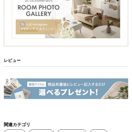
シ
バランスのとれたミニマムデザイン。
ョ
欲しかったのは、この空気感。
ッ
ピ
ン
グ
ガ
イ
ド
レビュー
お
菌を不活化させるUVCライトモード
支
払
い
ケースの中で除菌効果の高いUVCライトを照射。細
に
菌のDNAに損傷を与え、病原体を不活化させます。
つ
い
て
関連カテゴリ
配