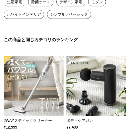
生活家電
除菌ケース
デザイン家電
モダン
送
料
ホワイトインテリア
シンプル／ベーシック
に
つ
い
て
この商品と同じカテゴリのランキング
大
除去する細菌
除菌率
型
商
黄色ブドウ球菌
約99.9%
品
の
配
すべての細菌に対して除菌効果を保証するもので
はありません。
送
に
つ
い
て
最も除菌力が高い波長のUVCライト
2WAYスティッククリーナー
ボディケアガン
紫外線ライトの種類は、紫外線の中で最も除菌力が
¥12,999
¥7,499