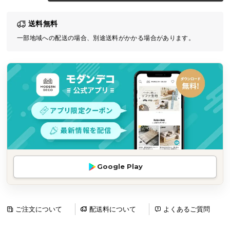
気
送料無料
ア
イ
一部地域への配送の場合、別途送料がかかる場合があります。
テ
ム
ラ
ン
キ
ン
グ
商
Google Play
品
カ
テ
ゴ
ご注文について
配送料について
よくあるご質問
リ
か