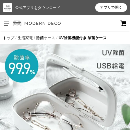
アプリで開く
公式アプリをダウンロード
ログイン
新規会員登録
トップ
生活家電
除菌ケース
UV除菌機能付き 除菌ケース
お
気
に
入
り
ア
イ
テ
ム
最