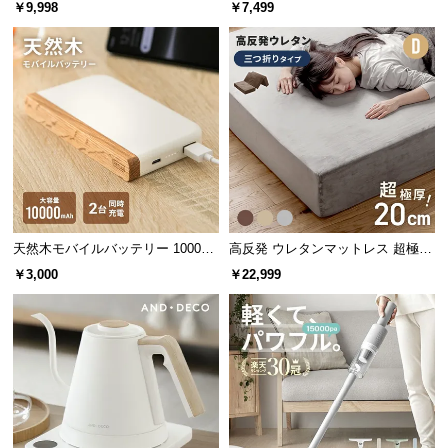
￥9,998
￥7,499
経
日用品から小物まで除菌可能
路
に
つ
メガネやマスクなどの日用品から小さなアクセサリ
ーまで幅広くご使用頂けます。
い
て
返
品・
キ
ャ
天然木モバイルバッテリー 10000m
高反発 ウレタンマットレス 超極厚
ン
Ah USB-C/USB-A 2台同時充電対応
20cm 三つ折りタイプ [D]
￥3,000
￥22,999
セ
ル
に
つ
い
て
・メガネ、マスク
・スマホ、イヤホン