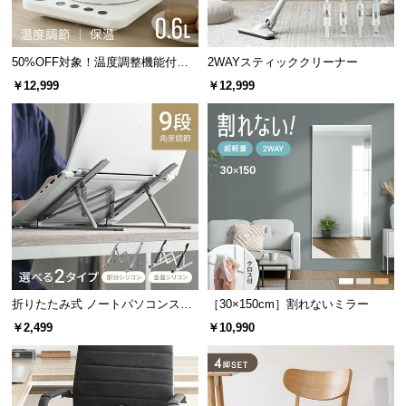
使用可能
・貴金属（指輪・ネックレス・イヤ
保
リングなど）
証
・腕時計 など
に
50%OFF対象！温度調整機能付き
2WAYスティッククリーナー
つ
電気ケトル
・紫外線の影響を受ける宝石
￥12,999
￥12,999
い
使用不可
・入れ歯
て
・コンタクトレンズ など
会
※詳細は取扱説明書をご確認ください。
員
規
約
に
まとめて除菌できる大容量サイズ
つ
い
て
折りたたみ式 ノートパソコンスタ
［30×150cm］割れないミラー
小物をまとめて除菌できる大容量サイズ。ゆったり
ンド
とした内寸で、スマホやマスクなども入れることが
￥2,499
￥10,990
できます。
お
客
様