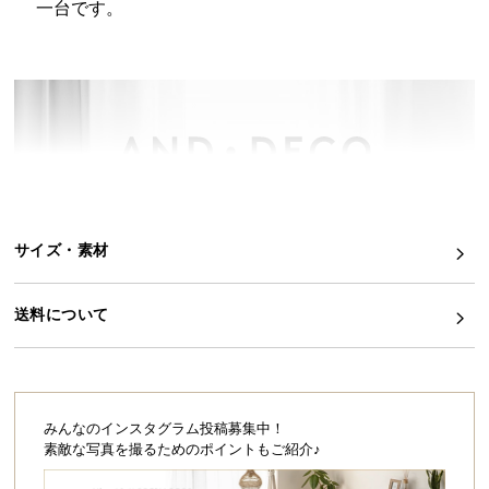
一台です。
イ
ン
テ
リ
ア
コ
HOME
ー
デ
ィ
サイズ・素材
ネ
インテリアクリエイターが提案する
ー
エモーショナルデザイン家電
ト
送料について
か
ら
インテリアと調和する家電は今やありふれた存在に。
探
これからの時代に必要なのはアイデンティティ。
す
人とは違う、自分らしさを発信したいから。
みんなのインスタグラム投稿募集中！
素敵な写真を撮るためのポイントもご紹介♪
今の気分にピッタリなニュアンスカラーと、