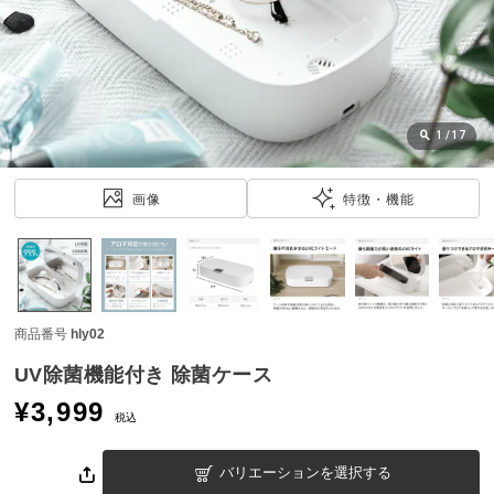
近
チ
ェ
ッ
ク
し
1
/
17
た
ア
画像
特徴・機能
イ
テ
ム
商品番号
hly02
特
集
UV除菌機能付き 除菌ケース
一
¥
3,999
覧
税込
バリエーションを選択する
人