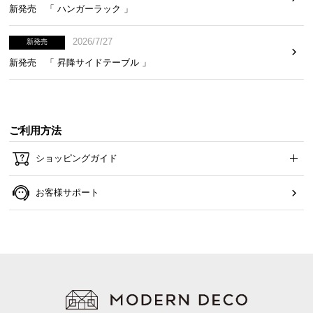
ご家庭での使用だけでなく外出時にも使えるよう
新発売 「 ハンガーラック 」
に、鞄に収納しやすいコンパクトサイズに設計しま
した。
2026/7/27
新発売
新発売 「 昇降サイドテーブル 」
ご利用方法
ショッピングガイド
お客様サポート
横幅
奥行き
高さ
約22.7㎝
約12.1㎝
約5.2㎝