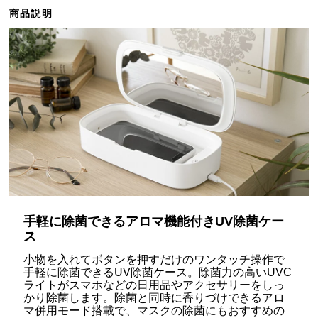
ら
商品説明
探
す
イ
ン
テ
リ
ア
テ
イ
ス
手軽に除菌できるアロマ機能付きUV除菌ケー
ト
ス
か
ら
小物を入れてボタンを押すだけのワンタッチ操作で
手軽に除菌できるUV除菌ケース。除菌力の高いUVC
探
ライトがスマホなどの日用品やアクセサリーをしっ
す
かり除菌します。除菌と同時に香りづけできるアロ
マ併用モード搭載で、マスクの除菌にもおすすめの