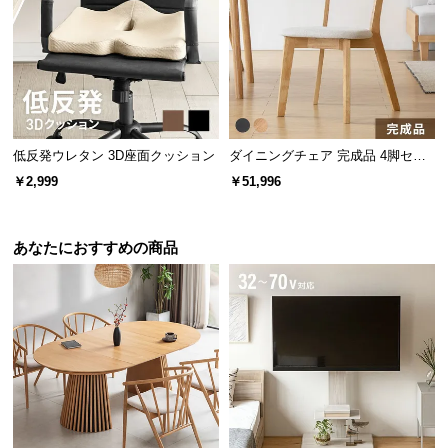
サ
ポ
ー
ト
低反発ウレタン 3D座面クッション
ダイニングチェア 完成品 4脚セッ
お
ト
￥2,999
￥51,996
知
ら
横幅
奥行き
高さ
せ
あなたにおすすめの商品
約20.7㎝
約10.2㎝
約2.4㎝
ブ
ロ
グ
5分で停止する自動OFF機能
企
業