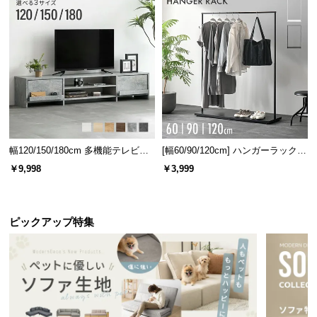
UVライト運転中に蓋を開けるとライトが自動停止。
万が一開けてしまった時も安心です。
幅120/150/180cm 多機能テレビボ
[幅60/90/120cm] ハンガーラック
ード 木目/石目調 オープン収納・
スチール 4段階高さ調節 サイドフ
￥9,998
￥3,999
引き出し収納付き
ック オープンラック シンプル
ピックアップ特集
操作しやすいタッチセンサー搭載