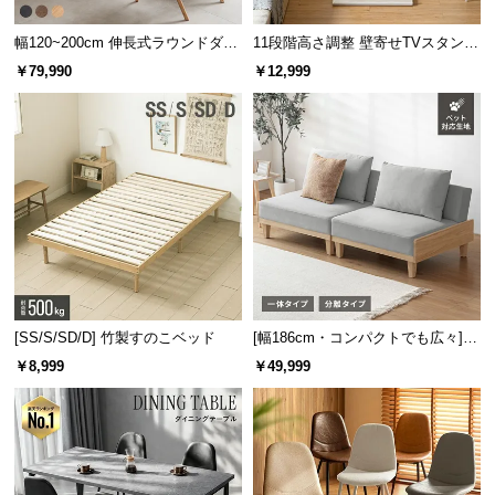
5分で停止する自動OFF機能を搭載しました。ライト
情
のあて過ぎや切り忘れを防げる安心設計です。
報
幅120~200cm 伸長式ラウンドダイ
11段階高さ調整 壁寄せTVスタンド
ニングテーブル 6人掛け 天然木突
キャスター付き 上下左右角度調節
©
￥79,990
￥12,999
板 美しい格子デザイン
機能
M
O
D
E
R
N
D
E
C
O
[SS/S/SD/D] 竹製すのこベッド
[幅186cm・コンパクトでも広々] 3
C
自動OFF
5分
人掛けソファベッド リクライニン
￥8,999
￥49,999
o.,
グ 天然木フレーム 北欧
L
t
d.
通知を聞き逃さない通音性
A