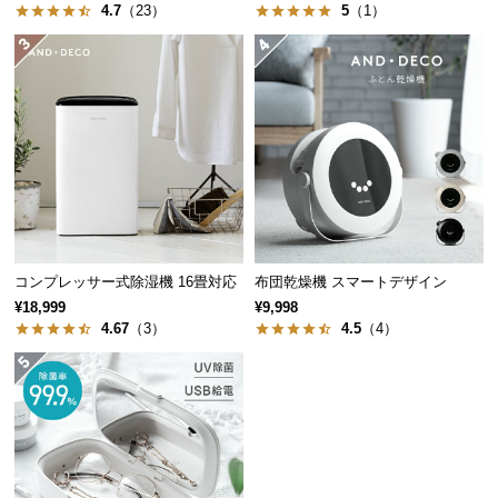
高いとされる260nm近くの波長をもつUVCライトを
中
4.7
（23）
5
（1）
採用しました。
型
商
品
の
配
送
に
つ
い
て
コンプレッサー式除湿機 16畳対応
布団乾燥機 スマートデザイン
¥18,999
¥9,998
小
4.67
（3）
4.5
（4）
型
商
品
の
香りづけできるアロマ併用モード
配
送
除菌と同時に香りづけできるアロマ+UVCモードを搭
に