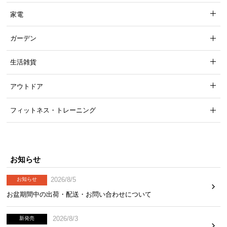
上品さ際立つマットな質感。除菌後はそのままケー
家電
スとして持ち歩けるシンプルなデザインです。
ガーデン
生活雑貨
アウトドア
フィットネス・トレーニング
お知らせ
2026/8/5
お知らせ
お盆期間中の出荷・配送・お問い合わせについて
鞄に収納できるコンパクトサイズ
2026/8/3
新発売