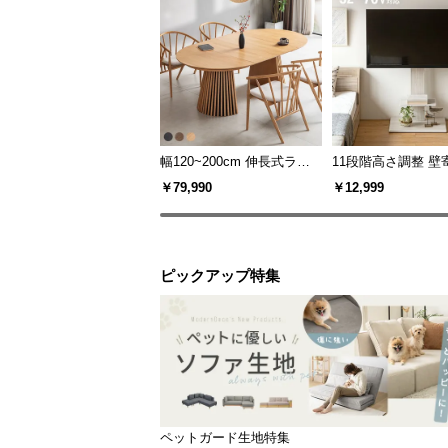
幅120~200cm 伸長式ラウ
11段階高さ調整 壁
ンドダイニングテーブル 6
スタンド キャスタ
￥79,990
￥12,999
人掛け 天然木突板 美しい
上下左右角度調節
格子デザイン
ピックアップ特集
ペットガード生地特集