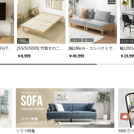
寄せTV
[SS/S/SD/D] 竹製すのこベ
[幅186cm・コンパクトでも
幅120/1
ー付き
ッド
広々] 3人掛けソファベッド
ックフ
￥8,999
￥49,999
￥19,99
機能
リクライニング 天然木フレ
大理石調
ーム 北欧
ソファ特集
SNSで