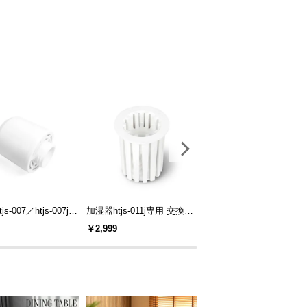
s-007／htjs-007j専
加湿器htjs-011j専用 交換用
ブレードレスファン np0
換用カートリッジ
カートリッジ
用 交換用フィルター
￥2,999
￥2,999