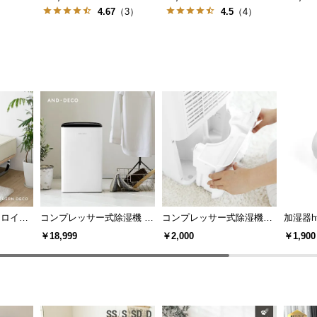
）
4.67
（3）
4.5
（4）
ュロイオ
コンプレッサー式除湿機 16
コンプレッサー式除湿機yl0
加湿器htj
畳対応
01専用 交換用タンク
用 交
￥18,999
￥2,000
￥1,900