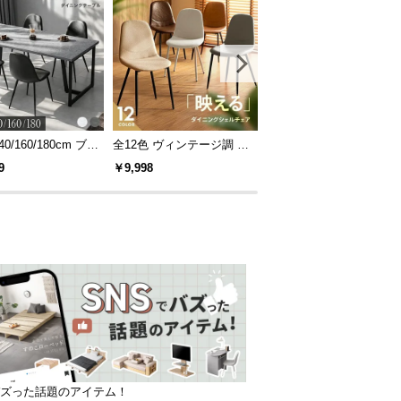
40/160/180cm ブラ
全12色 ヴィンテージ調 デ
[S/D/Q/K・組替自由自在]
レーム ダイニング
ザイナーズシェルチェア
パレットベッド 8/12/16
9
￥9,998
￥14,999
 4人掛け
セット
バズった話題のアイテム！