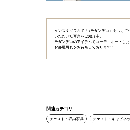
横幅
約90㎝
インスタグラムで「#モダンデコ」をつけて
いただいた写真をご紹介中。
モダンデコのアイテムでコーディネートした
お部屋写真をお待ちしております！
美しく隠して、ス
シンプルながらもたっぷりの収納ス
綺麗に保ちます。
関連カテゴリ
チェスト・収納家具
チェスト・キャビネ