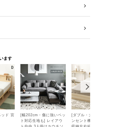
います
ッチンボード
ベッド 宮
[幅202cm・傷に強いペッ
[ダブル・大容量収納] コ
マ
ト対応生地も] レイアウ
ンセント機能付きベッド
ッ
￥
ト自由 3人掛けカウチソ
収納左右組み換え可能