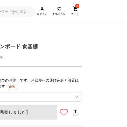
0
ログイン
お気に入り
カート
ンボード 食器棚
前でのお渡しです、お部屋への運び込みと設置は
ます
完売しました】