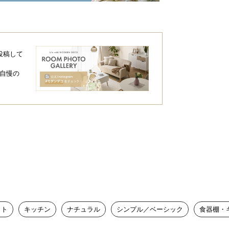
奥行き
高さ
約41㎝
約182㎝
投稿して
自慢の
ッキリ収納
ペースで、キッチンをいつでもスッキリ・
ット
キッチン
ナチュラル
シンプル／ベーシック
食器棚・