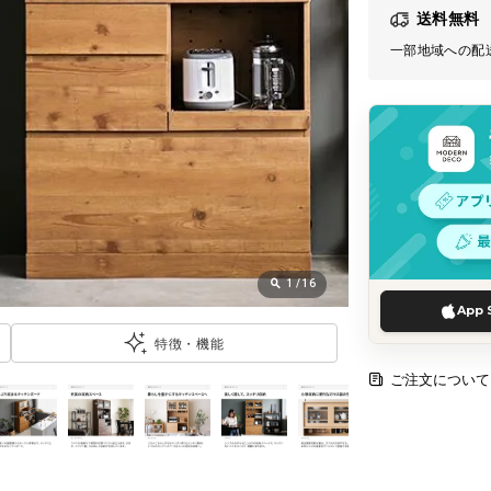
送料無料
一部地域への配
1
/
16
App 
特徴・機能
ご注文について