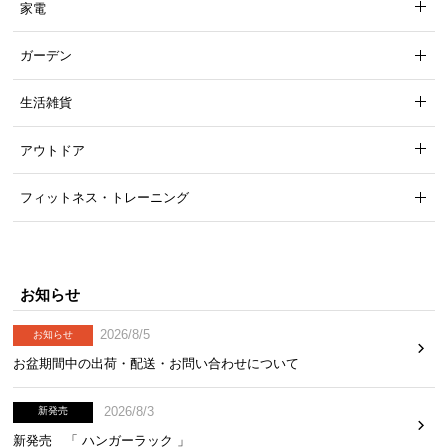
家電
体重をかけても形状を保ちます。
ガーデン
生活雑貨
アウトドア
フィットネス・トレーニング
お知らせ
2026/8/5
お知らせ
座り心地が選べる2WAYスタイル
お盆期間中の出荷・配送・お問い合わせについて
2026/8/3
新発売
座る面を変えるだけで、「しっかり」と「ゆった
新発売 「 ハンガーラック 」
り」2つの座り心地を楽しめます。