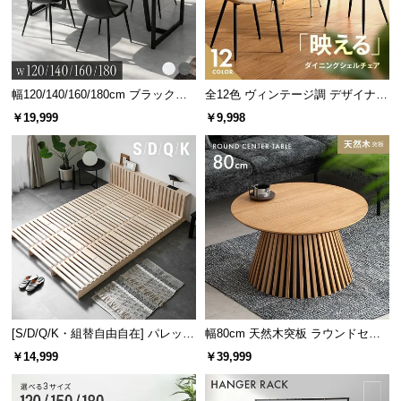
サ
ポ
底付き感のない座り心地
ー
しっかりとした厚みで体を支えるので、底付き感が
ト
なくやさしい座り心地です。
幅120/140/160/180cm ブラックフ
全12色 ヴィンテージ調 デザイナー
レーム ダイニング 大理石調 4人掛
ズシェルチェア
￥19,999
￥9,998
け
お
知
ら
せ
ブ
ロ
グ
[S/D/Q/K・組替自由自在] パレット
幅80cm 天然木突板 ラウンドセン
ベッド 8/12/16枚セット
ターテーブル 美しい格子デザイン
￥14,999
￥39,999
企
業