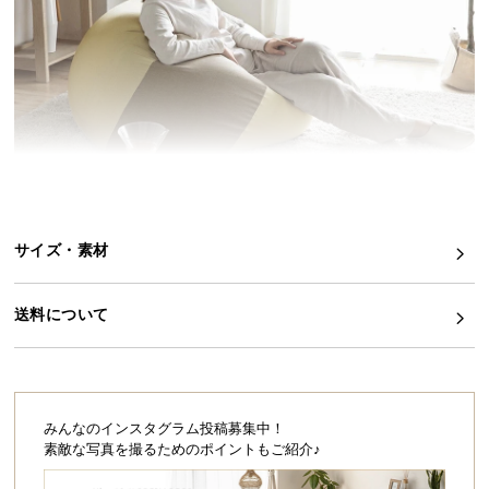
イ
ン
テ
リ
ア
コ
ー
デ
ィ
サイズ・素材
こちらはビーズクッション
XLサイズ
のページです
ネ
ー
ト
送料について
か
ら
一度くつろぐと離れられない気持ち良さ。もっ
探
ちりビーズクッション
す
自由自在にカタチを変え、やさしく体を包み込むビ
みんなのインスタグラム投稿募集中！
ーズクッション。ふんわりもちもちの感触は、一度
素敵な写真を撮るためのポイントもご紹介♪
くつろぐと離れられなくなる気持ち良さ。