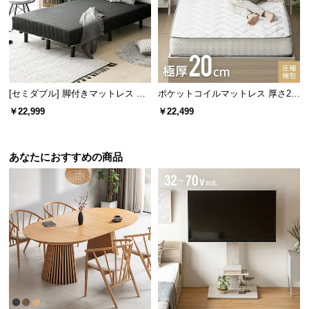
経
路
に
ビーズ直径
約1㎜
つ
い
て
[セミダブル] 脚付きマットレス 極
ポケットコイルマットレス 厚さ20
厚20cm ボンネルコイル
cm Q
￥22,999
￥22,499
優れた体圧分散
返
品・
キ
あなたにおすすめの商品
たっぷりのビーズが体を面で支え体圧を分散させ、
ャ
快適な座り心地を実現します。
ン
セ
ル
に
つ
い
て