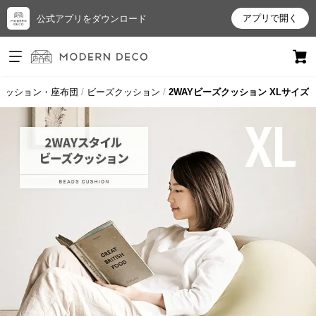
アプリで開く
公式アプリをダウンロード
ログイン
新規会員登録
クッション・座布団
ビーズクッション
2WAYビーズクッション XLサイズ
お
気
に
入
り
ア
イ
テ
ム
最