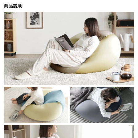
ら
商品説明
探
す
イ
ン
テ
リ
ア
テ
イ
ス
ト
か
ら
探
す