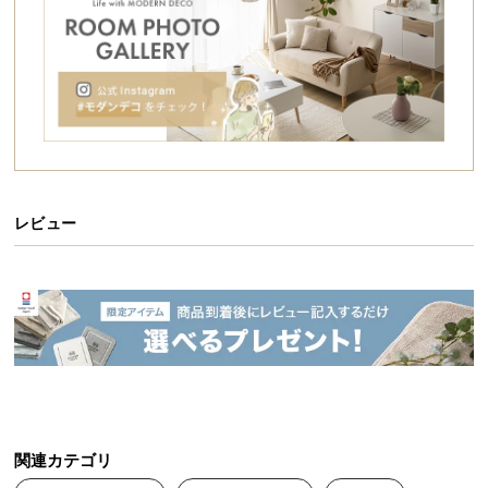
シ
ョ
ッ
ピ
ン
グ
ガ
イ
ド
レビュー
お
支
払
い
に
つ
い
様々なくつろぎスタイル
て
関連カテゴリ
配