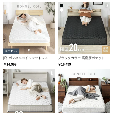
中
型
商
品
日本製の確かな品質
の
配
国内生産だからこそ実現できたクォリティ―。安
送
心・安全な製品をお届けできるよう徹底した品質管
に
理のもと、熟練の職人たちが心を込めて製造してい
つ
ます。
い
[D] ボンネルコイルマットレス 厚
ブラックカラー 高密度ポケットコ
て
さ11cm
イルマットレス D
￥14,999
￥16,499
小
型
商
品
の
配
送
に