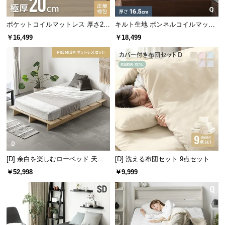
つ
※クッションカバーは日本製ではありません。
い
ポケットコイルマットレス 厚さ20
キルト生地 ボンネルコイルマット
て
cm D
レス Q
￥16,499
￥18,499
開
高品質のマイクロビーズ
梱
設
置
日本製の高品質なビーズを使用。直径約
1㎜
と極小な
サ
ので、滑らかに流動し体にフィットします。
ー
ビ
ス
に
[D] 余白を楽しむローベッド 天然
[D] 洗える布団セット 9点セット
つ
木調 ステージベッド プレミアムマ
￥52,998
￥9,999
い
ットレス付き
て
搬
入