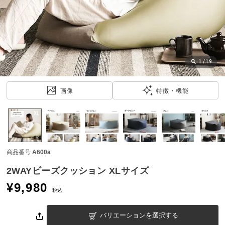
近
チ
ェ
ッ
ク
し
1
/
19
た
ア
画像
特徴・機能
イ
テ
ム
商品番号
A600a
特
集
2WAYビーズクッション XLサイズ
一
¥
9,980
覧
税込
バリエーションを選択する
人