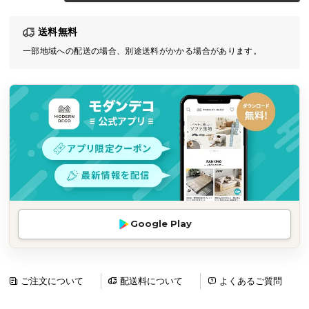
気
送料無料
ア
イ
一部地域への配送の場合、別途送料がかかる場合があります。
テ
ム
ラ
ン
キ
ン
グ
商
Google Play
品
カ
テ
ゴ
ご注文について
配送料について
よくあるご質問
リ
か