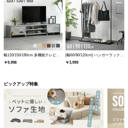
2種類の異なる生地
情
報
©
クッションカバーは2種類の生地を組み合わせること
M
で、安定感のある座り心地を実現しました。
O
D
E
R
幅120/150/180cm 多機能テレビボ
[幅60/90/120cm] ハンガーラック
N
ード 木目/石目調 オープン収納・
スチール 4段階高さ調節 サイドフ
￥9,998
￥3,999
D
引き出し収納付き
ック オープンラック シンプル
E
C
O
ピックアップ特集
C
o.,
L
t
ストレッチ生地
ファブリック生地
d.
A