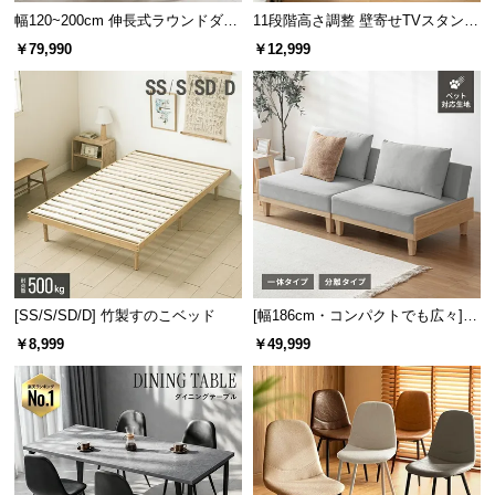
保
幅120~200cm 伸長式ラウンドダイ
11段階高さ調整 壁寄せTVスタンド
証
ニングテーブル 6人掛け 天然木突
キャスター付き 上下左右角度調節
￥79,990
￥12,999
に
板 美しい格子デザイン
機能
つ
い
て
体のラインにフィット
会
細かなビーズがもっちりとしたクッション性を生み
体へのフィット感を高めます。
員
規
約
に
つ
[SS/S/SD/D] 竹製すのこベッド
[幅186cm・コンパクトでも広々] 3
い
人掛けソファベッド リクライニン
￥8,999
￥49,999
グ 天然木フレーム 北欧
て
お
客
様