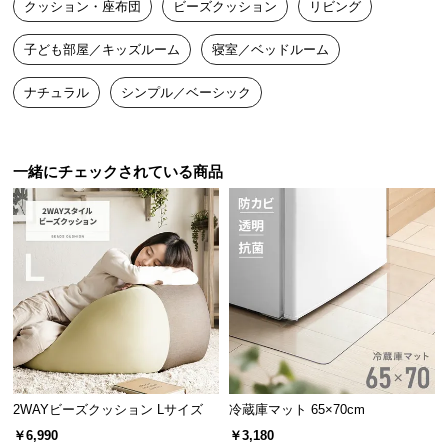
色々な使い方ができる万能クッション。読書や映画
クッション・座布団
ビーズクッション
リビング
送
鑑賞、ゴロンとお昼寝タイムにも活躍します。
料
子ども部屋／キッズルーム
寝室／ベッドルーム
に
つ
ナチュラル
シンプル／ベーシック
い
て
一緒にチェックされている商品
大
型
商
品
の
配
送
1
2
3
に
つ
ソファや座椅子として
い
座り方は無限大。どんな体勢も体にフィットするの
て
2WAYビーズクッション Lサイズ
冷蔵庫マット 65×70cm
で長時間座っていても疲れません。
￥6,990
￥3,180