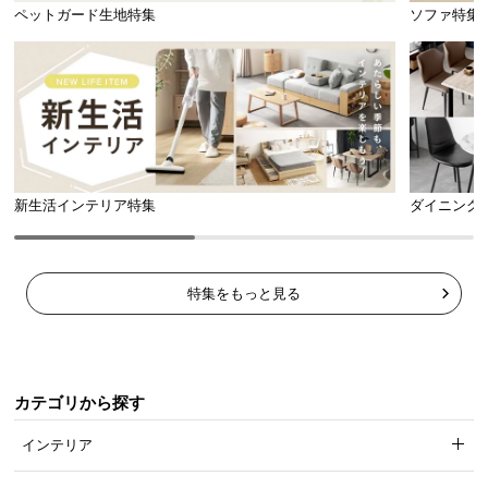
l
ペットガード生地特集
ソファ特集
l
ストレッチ生地
伸縮性のあるストレッチ生地。流動性の高いビーズ
と相性抜群です。
新生活インテリア特集
ダイニング
特集をもっと見る
カテゴリから探す
インテリア
ファブリック生地
伸縮性の少ないしっかりとしたファブリック生地。